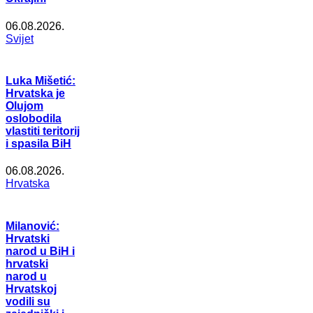
06.08.2026.
Svijet
Luka Mišetić:
Hrvatska je
Olujom
oslobodila
vlastiti teritorij
i spasila BiH
06.08.2026.
Hrvatska
Milanović:
Hrvatski
narod u BiH i
hrvatski
narod u
Hrvatskoj
vodili su