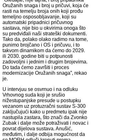
Oružanih snaga i broj u pričuvi, koja će
rasti na temelju broja onih koji prođu
temeljno osposobljavanje, koji su
automatski pripadnici pričuvnog
sastava, nije bio u okvirima onoga što
su predviđali naši strateški dokumenti.
Tako da, polako olako radimo na tome,
punimo brojčano i OS i pričuvu, i to
takvom dinamikom da ćemo do 2029.
ili 2030. godine biti u potpunosti
zadovoljni i jednim i drugim brojevima.
Do tada ćemo završiti i proces
modernizacije Oružanih snaga”, rekao
je.
U intervjuu se osvrnuo i na odluku
Vrhovnog suda koji je srušio
nižestupanjske presude u postupku
vezanom uz protuzračni sustav S-300
zaključujući kako u predmetu ipak nije
nastupila zastara, što znači da Zvonko
Zubak i dalje može potraživati i novac i
povrat dijelova sustava. Anušić,
međutim, i dalje odbija mogućnost da
se MORH odluči krenuti prema