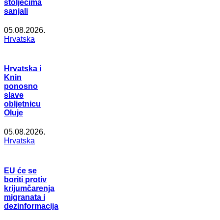
stoljećima
sanjali
05.08.2026.
Hrvatska
Hrvatska i
Knin
ponosno
slave
obljetnicu
Oluje
05.08.2026.
Hrvatska
EU će se
boriti protiv
krijumčarenja
migranata i
dezinformacija