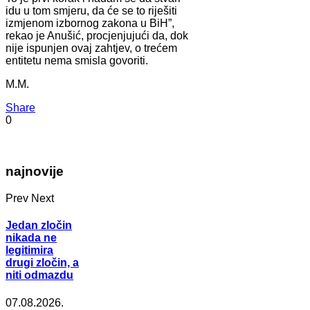
idu u tom smjeru, da će se to riješiti
izmjenom izbornog zakona u BiH”,
rekao je Anušić, procjenjujući da, dok
nije ispunjen ovaj zahtjev, o trećem
entitetu nema smisla govoriti.
M.M.
Share
0
najnovije
Prev
Next
Jedan zločin
nikada ne
legitimira
drugi zločin, a
niti odmazdu
07.08.2026.