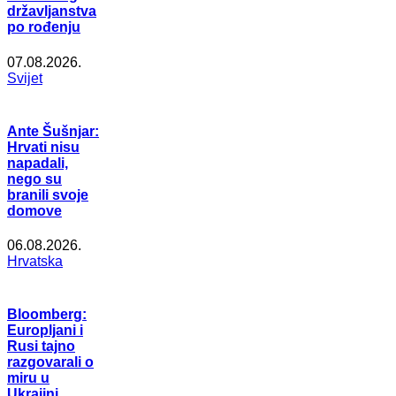
državljanstva
po rođenju
07.08.2026.
Svijet
Ante Šušnjar:
Hrvati nisu
napadali,
nego su
branili svoje
domove
06.08.2026.
Hrvatska
Bloomberg:
Europljani i
Rusi tajno
razgovarali o
miru u
Ukrajini