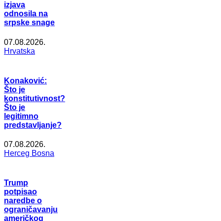
izjava
odnosila na
srpske snage
07.08.2026.
Hrvatska
Konaković:
Što je
konstitutivnost?
Što je
legitimno
predstavljanje?
07.08.2026.
Herceg Bosna
Trump
potpisao
naredbe o
ograničavanju
američkog