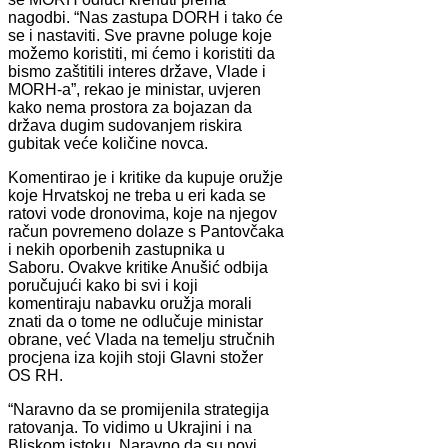
nagodbi. “Nas zastupa DORH i tako će
se i nastaviti. Sve pravne poluge koje
možemo koristiti, mi ćemo i koristiti da
bismo zaštitili interes države, Vlade i
MORH-a”, rekao je ministar, uvjeren
kako nema prostora za bojazan da
država dugim sudovanjem riskira
gubitak veće količine novca.
Komentirao je i kritike da kupuje oružje
koje Hrvatskoj ne treba u eri kada se
ratovi vode dronovima, koje na njegov
račun povremeno dolaze s Pantovčaka
i nekih oporbenih zastupnika u
Saboru. Ovakve kritike Anušić odbija
poručujući kako bi svi i koji
komentiraju nabavku oružja morali
znati da o tome ne odlučuje ministar
obrane, već Vlada na temelju stručnih
procjena iza kojih stoji Glavni stožer
OS RH.
“Naravno da se promijenila strategija
ratovanja. To vidimo u Ukrajini i na
Bliskom istoku. Naravno da su novi