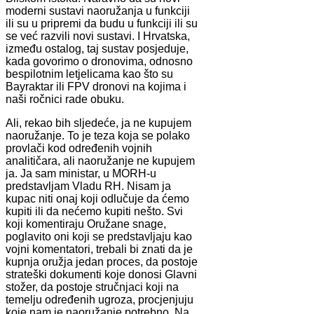
moderni sustavi naoružanja u funkciji
ili su u pripremi da budu u funkciji ili su
se već razvili novi sustavi. I Hrvatska,
između ostalog, taj sustav posjeduje,
kada govorimo o dronovima, odnosno
bespilotnim letjelicama kao što su
Bayraktar ili FPV dronovi na kojima i
naši ročnici rade obuku.
Ali, rekao bih sljedeće, ja ne kupujem
naoružanje. To je teza koja se polako
provlači kod određenih vojnih
analitičara, ali naoružanje ne kupujem
ja. Ja sam ministar, u MORH-u
predstavljam Vladu RH. Nisam ja
kupac niti onaj koji odlučuje da ćemo
kupiti ili da nećemo kupiti nešto. Svi
koji komentiraju Oružane snage,
poglavito oni koji se predstavljaju kao
vojni komentatori, trebali bi znati da je
kupnja oružja jedan proces, da postoje
strateški dokumenti koje donosi Glavni
stožer, da postoje stručnjaci koji na
temelju određenih ugroza, procjenjuju
koje nam je naoružanje potrebno. Na