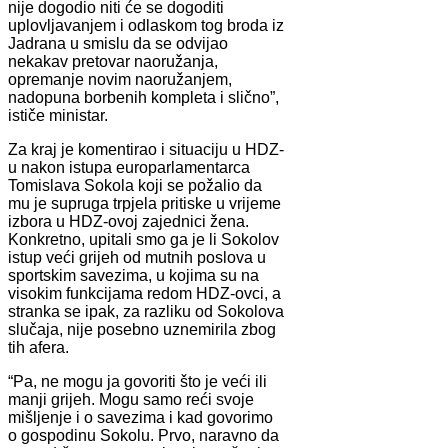
nije dogodio niti će se dogoditi
uplovljavanjem i odlaskom tog broda iz
Jadrana u smislu da se odvijao
nekakav pretovar naoružanja,
opremanje novim naoružanjem,
nadopuna borbenih kompleta i slično”,
ističe ministar.
Za kraj je komentirao i situaciju u HDZ-
u nakon istupa europarlamentarca
Tomislava Sokola koji se požalio da
mu je supruga trpjela pritiske u vrijeme
izbora u HDZ-ovoj zajednici žena.
Konkretno, upitali smo ga je li Sokolov
istup veći grijeh od mutnih poslova u
sportskim savezima, u kojima su na
visokim funkcijama redom HDZ-ovci, a
stranka se ipak, za razliku od Sokolova
slučaja, nije posebno uznemirila zbog
tih afera.
“Pa, ne mogu ja govoriti što je veći ili
manji grijeh. Mogu samo reći svoje
mišljenje i o savezima i kad govorimo
o gospodinu Sokolu. Prvo, naravno da