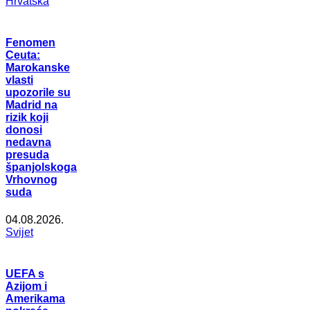
Hrvatska
Fenomen
Ceuta:
Marokanske
vlasti
upozorile su
Madrid na
rizik koji
donosi
nedavna
presuda
španjolskoga
Vrhovnog
suda
04.08.2026.
Svijet
UEFA s
Azijom i
Amerikama