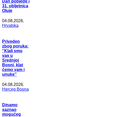
Dan pobjede i
31. obljetnica
Oluje
04.08.2026.
Hrvatska
Priveden
zbog poruka:
“Klali smo
vas u
Srednjoj
Bosni, klat
ćemo vam i
unuke”
04.08.2026.
Herceg Bosna
Dinamo
saznao
mogućeg