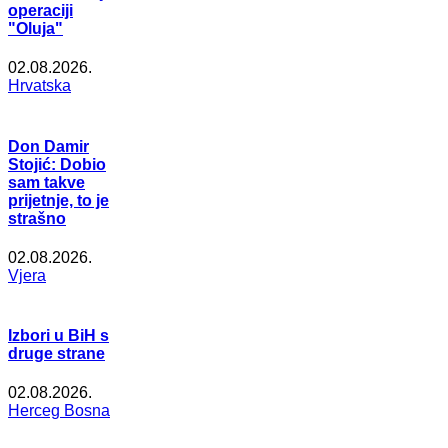
operaciji
"Oluja"
02.08.2026.
Hrvatska
Don Damir
Stojić: Dobio
sam takve
prijetnje, to je
strašno
02.08.2026.
Vjera
Izbori u BiH s
druge strane
02.08.2026.
Herceg Bosna