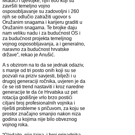
Mladići i djevojke, njih 800 koji su
završili temeljno vojno
osposobljavanje su zadovoljni i 260
njih se odlučio zatražiti ugovor s
Oružanim snagama i karijeru graditi u
Oružanim snagama. Te brojke daju
nam veliku nadu i za budućnost OS i
za budućnost projekta temeljnog
vojnog osposobljavanja, a i generalno,
naravno za budućnost hrvatske
države”, rekao je Anušić.
A s obzirom na to da se jednak odaziv,
s manje od tri posto onih koji su se
pozvali na priziv savjesti, bilježi i u
drugoj generaciji ročnika, uvjeren je da
će se isti trend nastaviti i kroz naredne
generacije te da će Hrvatska uz pet
rotacija godišnje vrlo brzo postići
ciljani broj profesionalnih vojnika i
riješiti probleme s pričuvom, za koju se
prostor značajno smanjio nakon niza
godina u kojima nije bilo obveznog
vojnog roka.
“Gledajte, nije tajna, i broj pripadnika