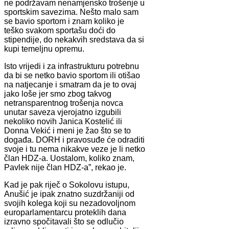
ne podržavam nenamjensko trošenje u
sportskim savezima. Nešto malo sam
se bavio sportom i znam koliko je
teško svakom sportašu doći do
stipendije, do nekakvih sredstava da si
kupi temeljnu opremu.
Isto vrijedi i za infrastrukturu potrebnu
da bi se netko bavio sportom ili otišao
na natjecanje i smatram da je to ovaj
jako loše jer smo zbog takvog
netransparentnog trošenja novca
unutar saveza vjerojatno izgubili
nekoliko novih Janica Kostelić ili
Donna Vekić i meni je žao što se to
događa. DORH i pravosuđe će odraditi
svoje i tu nema nikakve veze je li netko
član HDZ-a. Uostalom, koliko znam,
Pavlek nije član HDZ-a”, rekao je.
Kad je pak riječ o Sokolovu istupu,
Anušić je ipak znatno suzdržaniji od
svojih kolega koji su nezadovoljnom
europarlamentarcu proteklih dana
izravno spočitavali što se odlučio