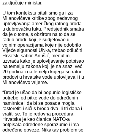
zaključuje ministar.
U tom kontekstu pitali smo ga i za
Milanovićeve kritike zbog nedavnog
uplovljavanja američkog ratnog broda
u dubrovačku luku. Predsjednik smatra
da je o tome, s obzirom na to da se
radi o brodu koji je sudjelovao u
vojnim operacijama koje nije odobrilo
Vijeće sigurnosti UN-a, trebao odlučiti
Hrvatski sabor. Anušić, međutim,
uzvraća kako je uplovljavanje potpisao
na temelju zakona koji je na snazi već
20 godina i na temelju kojega su ratni
brodovi u hrvatske vode uplovljavali i u
Milanovićevo vrijeme.
“Brod je ušao da bi popunio logističke
potrebe, od pitke vode do određenih
namirnica i da bi se posada mogla
rasteretiti i sići s broda dva ili tri dana i
vratiti se. To je redovna procedura,
Hrvatska je kao članica NATO-a
potpisala određene sporazume i ima
određene obveze. Nikakav problem se