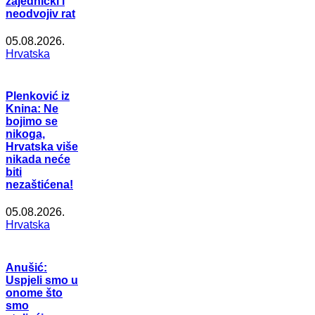
zajednički i
neodvojiv rat
05.08.2026.
Hrvatska
Plenković iz
Knina: Ne
bojimo se
nikoga,
Hrvatska više
nikada neće
biti
nezaštićena!
05.08.2026.
Hrvatska
Anušić:
Uspjeli smo u
onome što
smo