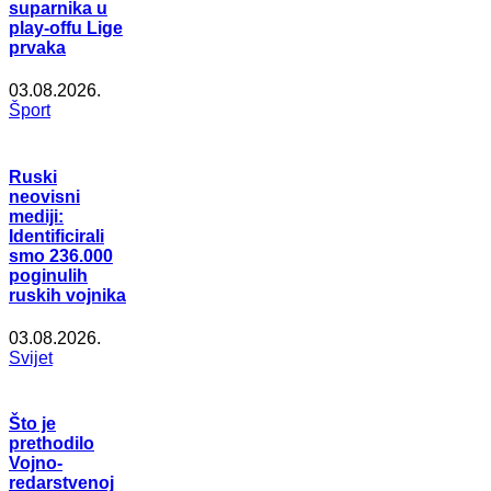
suparnika u
play-offu Lige
prvaka
03.08.2026.
Šport
Ruski
neovisni
mediji:
Identificirali
smo 236.000
poginulih
ruskih vojnika
03.08.2026.
Svijet
Što je
prethodilo
Vojno-
redarstvenoj