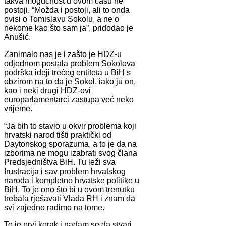
takva mogućnost u ovom času ne
postoji. “Možda i postoji, ali to onda
ovisi o Tomislavu Sokolu, a ne o
nekome kao što sam ja”, pridodao je
Anušić.
Zanimalo nas je i zašto je HDZ-u
odjednom postala problem Sokolova
podrška ideji trećeg entiteta u BiH s
obzirom na to da je Sokol, iako ju on,
kao i neki drugi HDZ-ovi
europarlamentarci zastupa već neko
vrijeme.
“Ja bih to stavio u okvir problema koji
hrvatski narod tišti praktički od
Daytonskog sporazuma, a to je da na
izborima ne mogu izabrati svog člana
Predsjedništva BiH. Tu leži sva
frustracija i sav problem hrvatskog
naroda i kompletno hrvatske politike u
BiH. To je ono što bi u ovom trenutku
trebala rješavati Vlada RH i znam da
svi zajedno radimo na tome.
To je prvi korak i nadam se da stvari