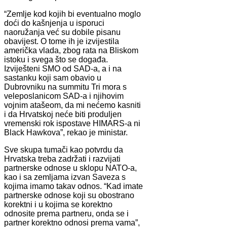
“Zemlje kod kojih bi eventualno moglo
doći do kašnjenja u isporuci
naoružanja već su dobile pisanu
obavijest. O tome ih je izvijestila
američka vlada, zbog rata na Bliskom
istoku i svega što se događa.
Izviješteni SMO od SAD-a, a i na
sastanku koji sam obavio u
Dubrovniku na summitu Tri mora s
veleposlanicom SAD-a i njihovim
vojnim atašeom, da mi nećemo kasniti
i da Hrvatskoj neće biti produljen
vremenski rok ispostave HIMARS-a ni
Black Hawkova”, rekao je ministar.
Sve skupa tumači kao potvrdu da
Hrvatska treba zadržati i razvijati
partnerske odnose u sklopu NATO-a,
kao i sa zemljama izvan Saveza s
kojima imamo takav odnos. “Kad imate
partnerske odnose koji su obostrano
korektni i u kojima se korektno
odnosite prema partneru, onda se i
partner korektno odnosi prema vama”,