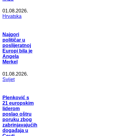
01.08.2026.
Hrvatska
Najgori
političar u
poslijeratnoj
Europi bila je
Angela
Merkel
01.08.2026.
Svijet
Plenković s
21 europskim
liderom
poslao oštru
poruku zbog
zabrinjavajućih
događaja u
Ceuti