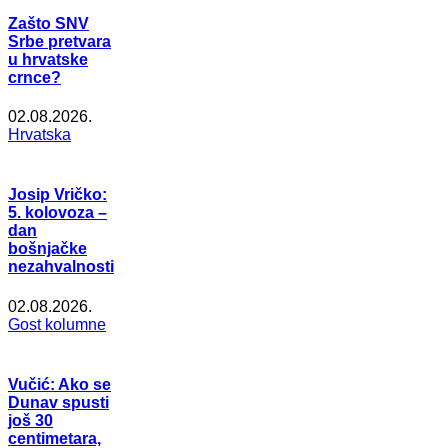
Zašto SNV
Srbe pretvara
u hrvatske
crnce?
02.08.2026.
Hrvatska
Josip Vričko:
5. kolovoza –
dan
bošnjačke
nezahvalnosti
02.08.2026.
Gost kolumne
Vučić: Ako se
Dunav spusti
još 30
centimetara,