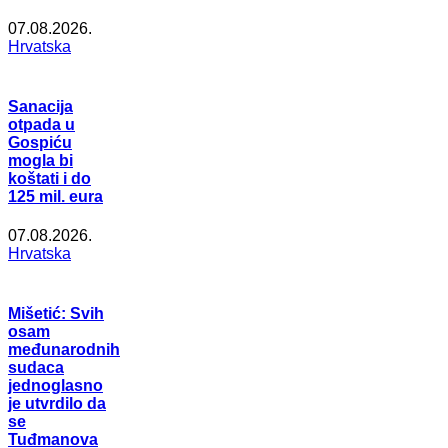
07.08.2026.
Hrvatska
Sanacija
otpada u
Gospiću
mogla bi
koštati i do
125 mil. eura
07.08.2026.
Hrvatska
Mišetić: Svih
osam
međunarodnih
sudaca
jednoglasno
je utvrdilo da
se
Tuđmanova