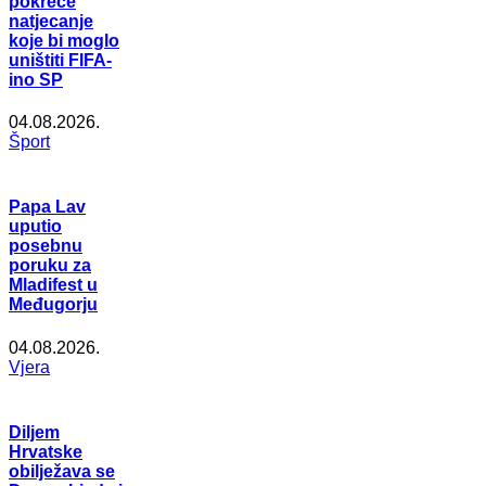
pokreće
natjecanje
koje bi moglo
uništiti FIFA-
ino SP
04.08.2026.
Šport
Papa Lav
uputio
posebnu
poruku za
Mladifest u
Međugorju
04.08.2026.
Vjera
Diljem
Hrvatske
obilježava se