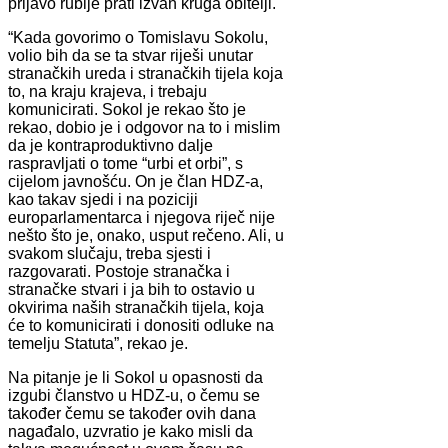
prljavo rublje prati izvan kruga obitelji.
“Kada govorimo o Tomislavu Sokolu,
volio bih da se ta stvar riješi unutar
stranačkih ureda i stranačkih tijela koja
to, na kraju krajeva, i trebaju
komunicirati. Sokol je rekao što je
rekao, dobio je i odgovor na to i mislim
da je kontraproduktivno dalje
raspravljati o tome “urbi et orbi”, s
cijelom javnošću. On je član HDZ-a,
kao takav sjedi i na poziciji
europarlamentarca i njegova riječ nije
nešto što je, onako, usput rečeno. Ali, u
svakom slučaju, treba sjesti i
razgovarati. Postoje stranačka i
stranačke stvari i ja bih to ostavio u
okvirima naših stranačkih tijela, koja
će to komunicirati i donositi odluke na
temelju Statuta”, rekao je.
Na pitanje je li Sokol u opasnosti da
izgubi članstvo u HDZ-u, o čemu se
također čemu se također ovih dana
nagađalo, uzvratio je kako misli da