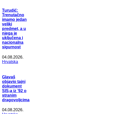
Turudić:
Trenutačno
imamo jedan
veliki
predmet, a u
njega je
uključena i
nacionalna
sigurnost
04.08.2026.
Hrvatska
Glavaš
objavio tajni
dokument
SIS-a iz ’92 o
stranim
dragovoljcima
04.08.2026.