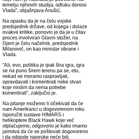
temelju njihovih studija, odluku donosi
Vlada”, objašnjava Anušić.
Na opasku da je na čelu vojske
predsjednik države, od kojega i dolaze
ovakve kritike, ponovio je da je u čitav
proces involviran Glavni stožer, na
čijem je čelu načelnik, predsjednik
Milanović, on kao ministar obrane i
Vlada.
“Ali, evo, politika je ipak šira igra, igra
se na puno širem terenu pa se, eto,
nekad se moramo raspravljati,
opravdavati i komentirati neke stvari
koje mislim da nema potrebe
komentirati”, zaključio je.
Na pitanje možemo li očekivati da će
nam Amerikanci u dogovorenom roku
isporučiti sustave HIMARS i
helikoptere Black Hawk koje već
otplaćujemo, odgovorio je kako imamo
jamstva da će se poštovati dogovoreno
i da odgode isporuke neće biti.