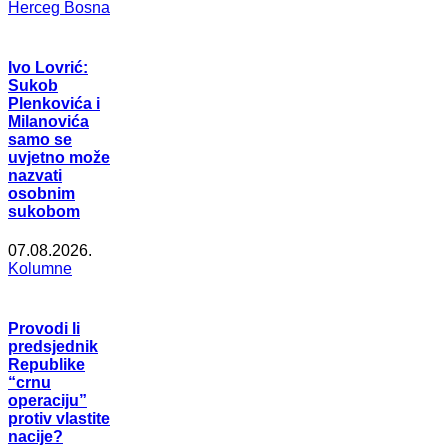
Herceg Bosna
Ivo Lovrić:
Sukob
Plenkovića i
Milanovića
samo se
uvjetno može
nazvati
osobnim
sukobom
07.08.2026.
Kolumne
Provodi li
predsjednik
Republike
“crnu
operaciju”
protiv vlastite
nacije?