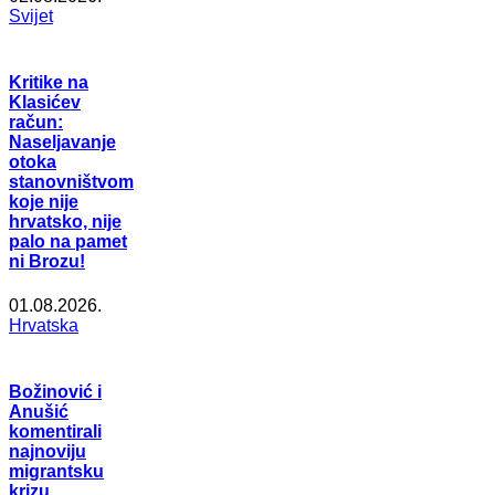
Svijet
Kritike na
Klasićev
račun:
Naseljavanje
otoka
stanovništvom
koje nije
hrvatsko, nije
palo na pamet
ni Brozu!
01.08.2026.
Hrvatska
Božinović i
Anušić
komentirali
najnoviju
migrantsku
krizu