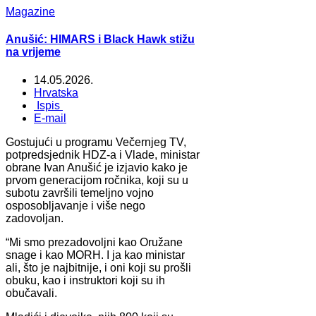
Magazine
Anušić: HIMARS i Black Hawk stižu
na vrijeme
14.05.2026.
Hrvatska
Ispis
E-mail
Gostujući u programu Večernjeg TV,
potpredsjednik HDZ-a i Vlade, ministar
obrane Ivan Anušić je izjavio kako je
prvom generacijom ročnika, koji su u
subotu završili temeljno vojno
osposobljavanje i više nego
zadovoljan.
“Mi smo prezadovoljni kao Oružane
snage i kao MORH. I ja kao ministar
ali, što je najbitnije, i oni koji su prošli
obuku, kao i instruktori koji su ih
obučavali.