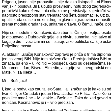
Prigodu, jasno, nije propustio – nije daleko listopad! – ni Elm
vanjskih poslova BiH, uputio prosvjednu notu zbog zagrebačko
poručivši kako rečena nota nikako ne predstavlja zajednički v
naprosto predizborni stav trenutačnog šefa diplomacije. Uz to, 
uputiti kada su se u nekim drugim glavnim gradovima donosili 
prema modelu građanske, unitarne države. O čemu, inače, post
Nije se, međutim, Konaković dao zbuniti. Čim je – valjda osobn
je otputovao u Dubrovnik gdje je u okviru summita Inicijative tr
koga je dio – veći čini mi se – sarajevske političke čaršije us
Pelješkog mosta.
A, aktualni „slučaj Konaković“ zapravo je priča o trima dipl
jedinstvenoj BiH. Nije tom bivšem članu Predsjedništva BiH m
zrnaca, pa eno – u Politici – podsjeća kako su desetljećima še
Muhamed, Irfan, Bisera, Elmedin, a nigdje, veli beogradski eme
Mate. Ni za lijeka…
Mi – Bošnjaci!
I, kad je podvukao crtu taj ex-Sarajlija, izračunao je kako su 
Ivanić i Igor Crnadak i jedan Hrvat Jadranko Prlić… Zato Konak
prvo lice množine – Mi, dakle – Bošnjaci. Tako da kad govori o
ironičan, Kecmanović je i – vrlo precizan.
Ipak, kolika je u Bošnjaka fobija od Trećega, najilustrativniji 