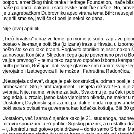
potporu američkog think tanka Heritage Foundation, inače bli
naše pa onda, dakako, i sarajevske političke čaršije. No, prav
je u zagrebačkom Dubrovniku apsolvirana tema BiH: neuspjela 
uvjerili smo se, javili čak i poslije nekoliko dana.
Nije (ovo) aprililili
„Treći hrvatski“ u nazivu teme, po mome je sudu, zapravo pleonaz
postao više-manje politička (izlizana) fraza u Hrvata, u izborn
nešto što se da lako braniti. Poglavito otprilike mjesec nako
za novoga Komšića. Slijedom čega ga je povremeno prvi u Bošn
valjda pravnog? – te mu tako zapravo otpočeo izbornu kampanj
hutbi petkom, Bošnjaci dati svoje glasove čim namire svoje le
vjerojatno i Izetbegovića II. te možda i Fahrudina Radončića.
„Neuspjela država“, druga je pak konstrukcija, odmah poslije, 
probosance. Što je protuargument – uspjela država? Pa, nije za
svibnja. Nije, naime, vrijeme za šalu. Svakomu je, pa čak i pob
pogledaju u zrcalo, jasno kako vjerojatno nikada, ne makar u nov
Uostalom, Daytonski sporazum, pa, dakle, onda i njegov aneks I
poklisara s ovlastima guvernera kao luđačka košulja. Biti 30 g
Uostalom, već i sama činjenica kako je 21. studenoga, nadneva
mirovni sporazum, u Republici Srpskoj praznik, a u ostatku dr
– tj. kontrolu nad gotovo pola države – donio samo Srbima. Ma