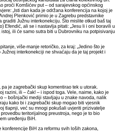
ao proći Komšićev put – od sarajevskog općinskog
vjere: „Isti dan kada je održana konferencija na kojoj je
 Andrej Plenković primio je u Zagrebu predstavnike
aditi Južnu interkonekciju. Što mislite otkud baš taj
endić, ali se i nastavlja pitati: „Jesu li i oni boravili u
istoj, ili će samo sutra biti u Dubrovniku na potpisivanju
pitanje, više-manje retoričko, za kraj: „Jedino što je
Južnoj interkonekciji ne shvaćaju da je taj projekt i
, pa je zagrebački skup komentirao tek u utorak.
razini, ili – čak! – i ispod toga. Vele, naime, kako je
no – bošnjački mediji stavljaju u znake navoda, nalik
aju kako bi i zagrebački skup mogao biti vjesnik
tlapnji, već su mnogi pokušali uvjeriti prizivatelje
provedbu teritorijalnog preustroja, nego je to bio
njem uređenju BiH.
e konferencije BiH za reformu svih loših zakona,