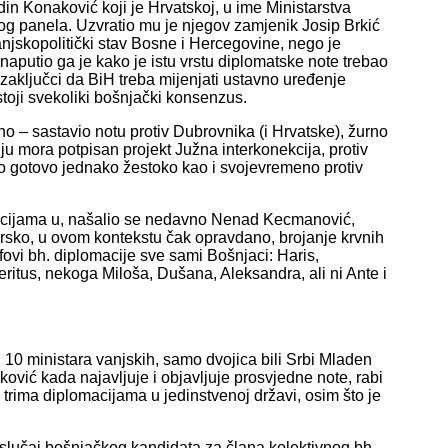
edin Konaković koji je Hrvatskoj, u ime Ministarstva
g panela. Uzvratio mu je njegov zamjenik Josip Brkić
anjskopolitički stav Bosne i Hercegovine, nego je
naputio ga je kako je istu vrstu diplomatske note trebao
zaključci da BiH treba mijenjati ustavno uređenje
oji svekoliki bošnjački konsenzus.
o – sastavio notu protiv Dubrovnika (i Hrvatske), žurno
iju mora potpisan projekt Južna interkonekcija, protiv
tao gotovo jednako žestoko kao i svojevremeno protiv
omacijama u, našalio se nedavno Nenad Kecmanović,
rsko, u ovom kontekstu čak opravdano, brojanje krvnih
fovi bh. diplomacije sve sami Bošnjaci: Haris,
ritus, nekoga Miloša, Dušana, Aleksandra, ali ni Ante i
od 10 ministara vanjskih, samo dvojica bili Srbi Mladen
ović kada najavljuje i objavljuje prosvjedne note, rabi
 trima diplomacijama u jedinstvenoj državi, osim što je
je slučaj bošnjačkog kandidata za člana kolektivnog bh.