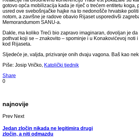
gotovo opća mobilizacija kada je riječ o trećem entitetu koga, 
usred ove svebošnjačke hajke na to nedonošče hrvatske polit
notom, a završne je radove obavio Rijaset usporedivši zagre
Memorandumom SANU-a.
Dakle, ma koliko Treći bio zapravo imaginaran, dovoljan je da 
pothvat koji se – znakovito – spominje i u Konakovićevoj noti i 
kod Rijaseta.
Sljedeće je, valjda, prizivanje onih dvaju vagona. Baš kao
Piše: Josip Vričko,
Katolički tjednik
Share
0
najnovije
Prev
Next
Jedan zločin nikada ne legitimira drugi
zločin, a niti odmazdu