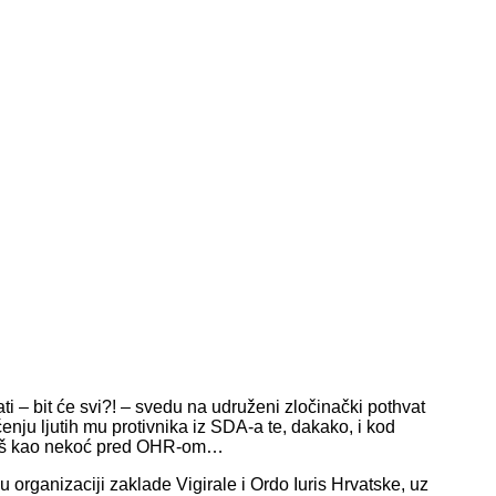
i – bit će svi?! – svedu na udruženi zločinački pothvat
enju ljutih mu protivnika iz SDA-a te, dakako, i kod
. Baš kao nekoć pred OHR-om…
 organizaciji zaklade Vigirale i Ordo Iuris Hrvatske, uz