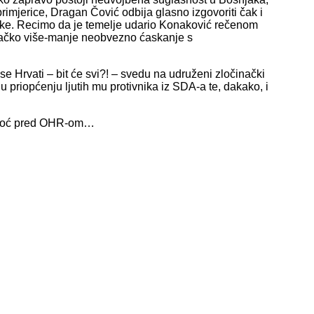
primjerice, Dragan Čović odbija glasno izgovoriti čak i
ike. Recimo da je temelje udario Konaković rečenom
bačko više-manje neobvezno ćaskanje s
se Hrvati – bit će svi?! – svedu na udruženi zločinački
u priopćenju ljutih mu protivnika iz SDA-a te, dakako, i
 nekoć pred OHR-om…