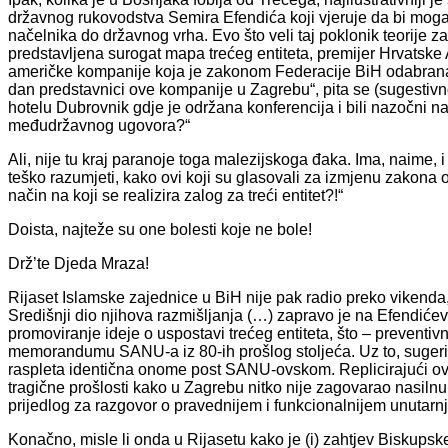
državnog rukovodstva Semira Efendića koji vjeruje da bi mog
načelnika do državnog vrha. Evo što veli taj poklonik teorije za
predstavljena surogat mapa trećeg entiteta, premijer Hrvatske
američke kompanije koja je zakonom Federacije BiH odabrana gr
dan predstavnici ove kompanije u Zagrebu“, pita se (sugestivno) Ef
hotelu Dubrovnik gdje je održana konferencija i bili nazočni na 
međudržavnog ugovora?“
Ali, nije tu kraj paranoje toga malezijskoga đaka. Ima, naime, i 
teško razumjeti, kako ovi koji su glasovali za izmjenu zakona o 
način na koji se realizira zalog za treći entitet?!“
Doista, najteže su one bolesti koje ne bole!
Drž’te Djeda Mraza!
Rijaset Islamske zajednice u BiH nije pak radio preko vikenda
Središnji dio njihova razmišljanja (…) zapravo je na Efendićevoj 
promoviranje ideje o uspostavi trećeg entiteta, što – preventiv
memorandumu SANU-a iz 80-ih prošlog stoljeća. Uz to, sugerir
raspleta identična onome post SANU-ovskom. Replicirajući ovoj 
tragične prošlosti kako u Zagrebu nitko nije zagovarao nasilnu 
prijedlog za razgovor o pravednijem i funkcionalnijem unutar
Konačno, misle li onda u Rijasetu kako je (i) zahtjev Biskupsk