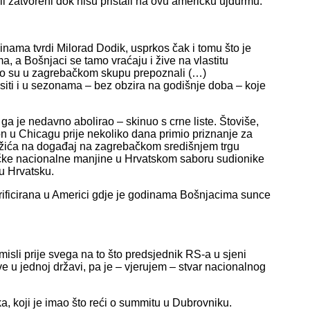
li zatvoreni dok nisu pristali na ovu američku ujdurmu.
inama tvrdi Milorad Dodik, usprkos čak i tomu što je
, a Bošnjaci se tamo vraćaju i žive na vlastitu
što su u zagrebačkom skupu prepoznali (…)
ti i u sezonama – bez obzira na godišnje doba – koje
 je nedavno abolirao – skinuo s crne liste. Štoviše,
son u Chicagu prije nekoliko dana primio priznanje za
odžića na događaj na zagrebačkom središnjem trgu
ačke nacionalne manjine u Hrvatskom saboru sudionike
u Hrvatsku.
erificirana u Americi gdje je godinama Bošnjacima sunce
isli prije svega na to što predsjednik RS-a u sjeni
e u jednoj državi, pa je – vjerujem – stvar nacionalnog
a, koji je imao što reći o summitu u Dubrovniku.