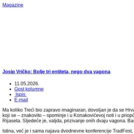
Magazine
Josip Vričko: Bolje tri entiteta, nego dva vagona
11.05.2026.
Gost kolumne
Ispis
E-mail
Ma koliko Treći bio zapravo imaginaran, dovoljan je da se Hrvat
koji se – znakovito – spominje i u Konakovićevoj noti i u priopć
Rijaseta. Sljedeće je, valjda, prizivanje onih dvaju vagona
Istina, već je i sama najava dvodnevne konferencije TradFest, u