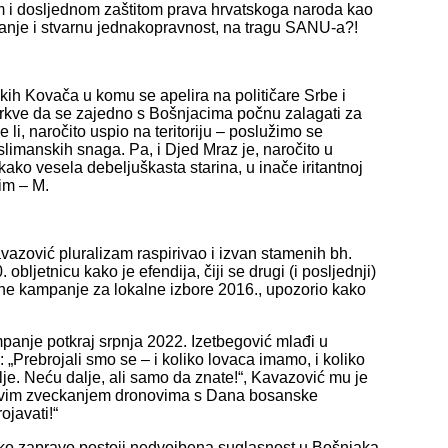
m i dosljednom zaštitom prava hrvatskoga naroda kao
ljanje i stvarnu jednakopravnost, na tragu SANU-a?!
kih Kovača u komu se apelira na političare Srbe i
Crkve da se zajedno s Bošnjacima počnu zalagati za
e li, naročito uspio na teritoriju – poslužimo se
limanskih snaga. Pa, i Djed Mraz je, naročito u
ako vesela debeljuškasta starina, u inače iritantnoj
im – M.
azović pluralizam raspirivao i izvan stamenih bh.
 obljetnicu kako je efendija, čiji se drugi (i posljednji)
orne kampanje za lokalne izbore 2016., upozorio kako
panje potkraj srpnja 2022. Izetbegović mlađi u
Prebrojali smo se – i koliko lovaca imamo, i koliko
alje. Neću dalje, ali samo da znate!“, Kavazović mu je
ad ovim zveckanjem dronovima s Dana bosanske
ojavati!“
ko zapravo postoji nedvojbena suglasnost u Bošnjaka,