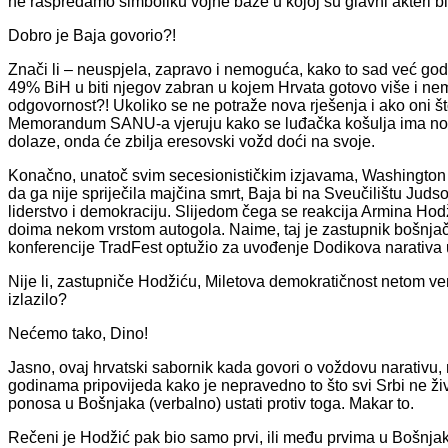
ne raspredamo simboliku vojne baze u kojoj su glavni akteri bi
Dobro je Baja govorio?!
Znači li – neuspjela, zapravo i nemoguća, kako to sad već god
49% BiH u biti njegov zabran u kojem Hrvata gotovo više i nema
odgovornost?! Ukoliko se ne potraže nova rješenja i ako oni 
Memorandum SANU-a vjeruju kako se luđačka košulja ima nosi
dolaze, onda će zbilja eresovski vožd doći na svoje.
Konačno, unatoč svim secesionističkim izjavama, Washington ga
da ga nije spriječila majčina smrt, Baja bi na Sveučilištu Jud
liderstvo i demokraciju. Slijedom čega se reakcija Armina H
doima nekom vrstom autogola. Naime, taj je zastupnik bošnj
konferencije TradFest optužio za uvođenje Dodikova narativa 
Nije li, zastupniče Hodžiću, Miletova demokratičnost netom v
izlazilo?
Nećemo tako, Dino!
Jasno, ovaj hrvatski sabornik kada govori o voždovu narativu, m
godinama pripovijeda kako je nepravedno to što svi Srbi ne živ
ponosa u Bošnjaka (verbalno) ustati protiv toga. Makar to.
Rečeni je Hodžić pak bio samo prvi, ili među prvima u Bošnjak