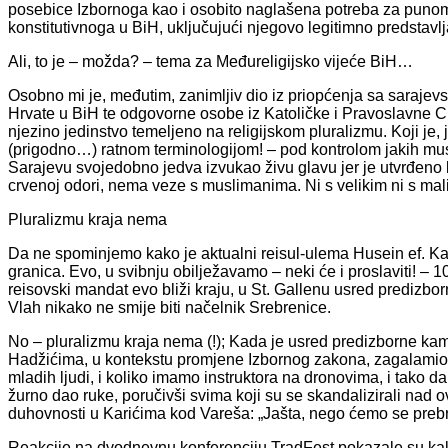
posebice Izbornoga kao i osobito naglašena potreba za puno
konstitutivnoga u BiH, uključujući njegovo legitimno predstav
Ali, to je – možda? – tema za Međureligijsko vijeće BiH…
Osobno mi je, međutim, zanimljiv dio iz priopćenja sa sarajevs
Hrvate u BiH te odgovorne osobe iz Katoličke i Pravoslavne 
njezino jedinstvo temeljeno na religijskom pluralizmu. Koji je, j
(prigodno…) ratnom terminologijom! – pod kontrolom jakih mus
Sarajevu svojedobno jedva izvukao živu glavu jer je utvrđeno k
crvenoj odori, nema veze s muslimanima. Ni s velikim ni s mal
Pluralizmu kraja nema
Da ne spominjemo kako je aktualni reisul-ulema Husein ef. Kav
granica. Evo, u svibnju obilježavamo – neki će i proslaviti! – 10.
reisovski mandat evo bliži kraju, u St. Gallenu usred predizb
Vlah nikako ne smije biti načelnik Srebrenice.
No – pluralizmu kraja nema (!); Kada je usred predizborne kam
Hadžićima, u kontekstu promjene Izbornog zakona, zagalamio: „
mladih ljudi, i koliko imamo instruktora na dronovima, i tako d
žurno dao ruke, poručivši svima koji su se skandalizirali n
duhovnosti u Karićima kod Vareša: „Jašta, nego ćemo se prebr
Reakcije na dvodnevnu konferenciju TradFest pokazale su ka