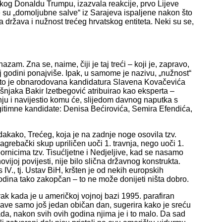
skog Donaldu Trumpu, izazvala reakcije, prvo Lijeve
e su „domoljubne salve“ iz Sarajeva ispaljene nakon što
država i nužnost trećeg hrvatskog entiteta. Neki su se,
am. Zna se, naime, čiji je taj treći – koji je, zapravo,
oj godini ponajviše. Ipak, u samome je nazivu, „nužnost“
n što je obnarodovana kandidatura Slavena Kovačevića
jaka Bakir Izetbegović atribuirao kao eksperta –
u i navijestio komu će, slijedom davnog naputka s
gitimne kandidate: Denisa Bećirovića, Semira Efendića,
dakako, Trećeg, koja je na zadnje noge osovila tzv.
grebački skup upriličen uoči 1. travnja, nego uoči 1.
ornicima tzv. Tisućljetne i Nedjeljive, kad se nasamo
ijoj povijesti, nije bilo slična državnog konstrukta.
V., tj. Ustav BiH, kršten je od nekih europskih
odina tako zakopčan – to ne može donijeti ništa dobro.
k kada je u američkoj vojnoj bazi 1995. parafiran
žave samo još jedan običan dan, sugerira kako je sreću
da, nakon svih ovih godina njima je i to malo. Da sad