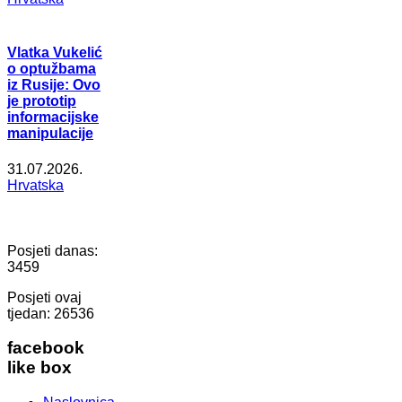
Vlatka Vukelić
o optužbama
iz Rusije: Ovo
je prototip
informacijske
manipulacije
31.07.2026.
Hrvatska
Posjeti danas:
3459
Posjeti ovaj
tjedan:
26536
facebook
like box