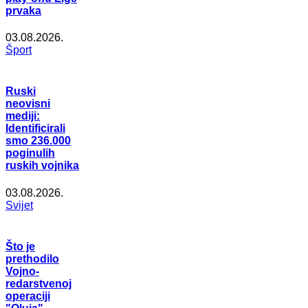
prvaka
03.08.2026.
Šport
Ruski
neovisni
mediji:
Identificirali
smo 236.000
poginulih
ruskih vojnika
03.08.2026.
Svijet
Što je
prethodilo
Vojno-
redarstvenoj
operaciji