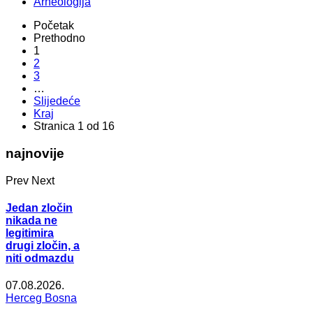
Arheologija
Početak
Prethodno
1
2
3
…
Slijedeće
Kraj
Stranica 1 od 16
najnovije
Prev
Next
Jedan zločin
nikada ne
legitimira
drugi zločin, a
niti odmazdu
07.08.2026.
Herceg Bosna