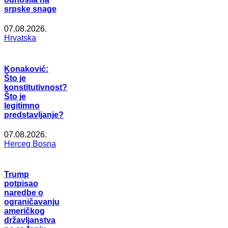
srpske snage
07.08.2026.
Hrvatska
Konaković:
Što je
konstitutivnost?
Što je
legitimno
predstavljanje?
07.08.2026.
Herceg Bosna
Trump
potpisao
naredbe o
ograničavanju
američkog
državljanstva