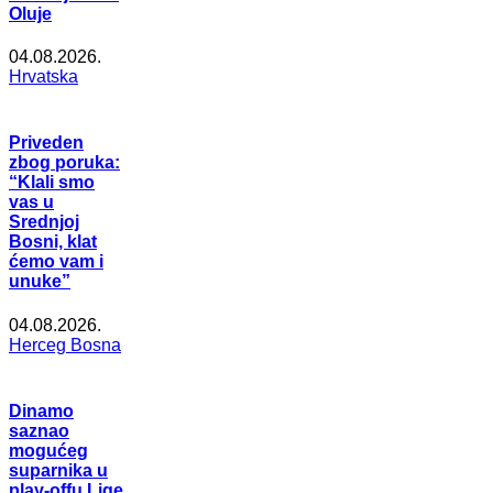
Oluje
04.08.2026.
Hrvatska
Priveden
zbog poruka:
“Klali smo
vas u
Srednjoj
Bosni, klat
ćemo vam i
unuke”
04.08.2026.
Herceg Bosna
Dinamo
saznao
mogućeg
suparnika u
play-offu Lige