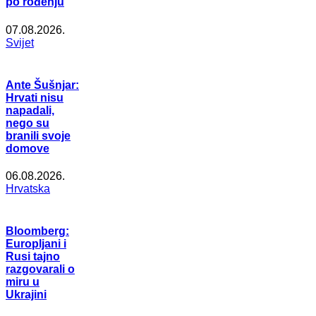
po rođenju
07.08.2026.
Svijet
Ante Šušnjar:
Hrvati nisu
napadali,
nego su
branili svoje
domove
06.08.2026.
Hrvatska
Bloomberg:
Europljani i
Rusi tajno
razgovarali o
miru u
Ukrajini