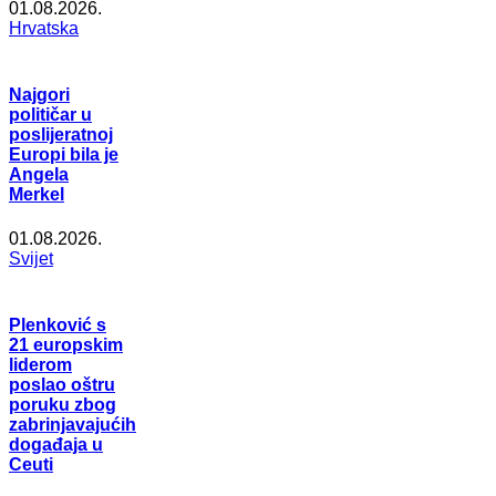
01.08.2026.
Hrvatska
Najgori
političar u
poslijeratnoj
Europi bila je
Angela
Merkel
01.08.2026.
Svijet
Plenković s
21 europskim
liderom
poslao oštru
poruku zbog
zabrinjavajućih
događaja u
Ceuti