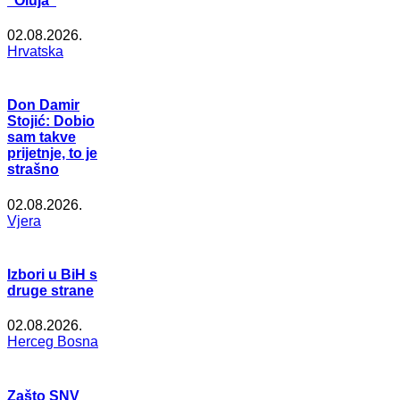
"Oluja"
02.08.2026.
Hrvatska
Don Damir
Stojić: Dobio
sam takve
prijetnje, to je
strašno
02.08.2026.
Vjera
Izbori u BiH s
druge strane
02.08.2026.
Herceg Bosna
Zašto SNV