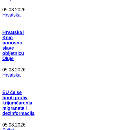
05.08.2026.
Hrvatska
Hrvatska i
Knin
ponosno
slave
obljetnicu
Oluje
05.08.2026.
Hrvatska
EU će se
boriti protiv
krijumčarenja
migranata i
dezinformacija
05.08.2026.