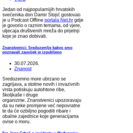
Jedan od najpopularnijih hrvatskih
svećenika don Damir Stojić gostovao
je u Podcast Offline
portala Net.hr
gdje
je govorio o raznim temama, od vjere,
utjecaja društvenih mreža do prijetnji
koje je znao dobivati.
Znanstvenici: Sredozemlje kakvo smo
poznavali zauvijek je izgubljeno
30.07.2026.
Znanost
Sredozemno more ubrzano se
zagrijava, a stotine novih i invazivnih
vrsta potiskuju autohtone ribe,
školjkaše i druge
organizme. Znanstvenici upozoravaju
da su neke promjene već nepovratne
te da će ozbiljno pogoditi ribare i
obalne zajednice koje generacijama
ovise o moru.