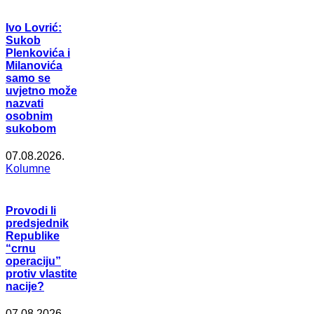
Ivo Lovrić:
Sukob
Plenkovića i
Milanovića
samo se
uvjetno može
nazvati
osobnim
sukobom
07.08.2026.
Kolumne
Provodi li
predsjednik
Republike
“crnu
operaciju”
protiv vlastite
nacije?
07.08.2026.