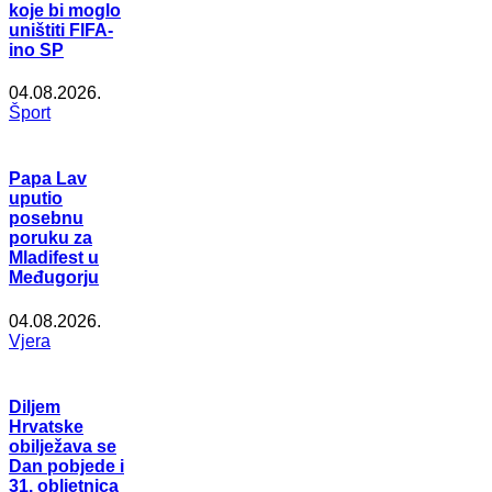
koje bi moglo
uništiti FIFA-
ino SP
04.08.2026.
Šport
Papa Lav
uputio
posebnu
poruku za
Mladifest u
Međugorju
04.08.2026.
Vjera
Diljem
Hrvatske
obilježava se
Dan pobjede i
31. obljetnica