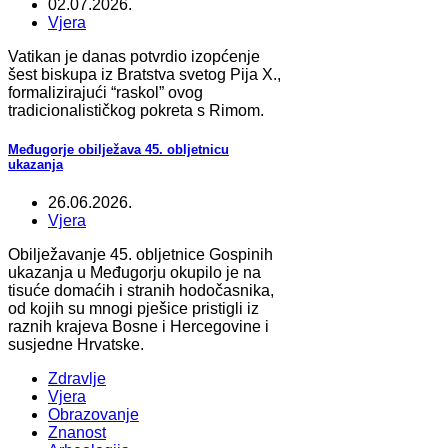
02.07.2026.
Vjera
Vatikan je danas potvrdio izopćenje
šest biskupa iz Bratstva svetog Pija X.,
formalizirajući “raskol” ovog
tradicionalističkog pokreta s Rimom.
Međugorje obilježava 45. obljetnicu
ukazanja
26.06.2026.
Vjera
Obilježavanje 45. obljetnice Gospinih
ukazanja u Međugorju okupilo je na
tisuće domaćih i stranih hodočasnika,
od kojih su mnogi pješice pristigli iz
raznih krajeva Bosne i Hercegovine i
susjedne Hrvatske.
Zdravlje
Vjera
Obrazovanje
Znanost