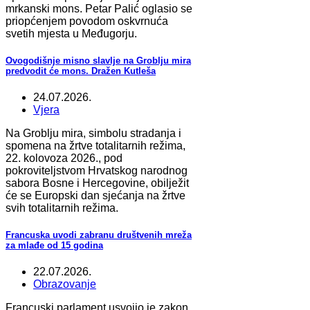
mrkanski mons. Petar Palić oglasio se
priopćenjem povodom oskvrnuća
svetih mjesta u Međugorju.
Ovogodišnje misno slavlje na Groblju mira
predvodit će mons. Dražen Kutleša
24.07.2026.
Vjera
Na Groblju mira, simbolu stradanja i
spomena na žrtve totalitarnih režima,
22. kolovoza 2026., pod
pokroviteljstvom Hrvatskog narodnog
sabora Bosne i Hercegovine, obilježit
će se Europski dan sjećanja na žrtve
svih totalitarnih režima.
Francuska uvodi zabranu društvenih mreža
za mlađe od 15 godina
22.07.2026.
Obrazovanje
Francuski parlament usvojio je zakon