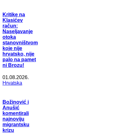
Kritike na
Klasićev
račun:
Naseljavanje
otoka
stanovništvom
koje nije
hrvatsko, nije
palo na pamet
ni Brozu!
01.08.2026.
Hrvatska
Božinović i
Anušić
komentirali
najnoviju
migrantsku
krizu