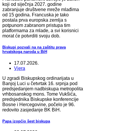
koji od siječnja 2027. godine
zabranjuje društvene mreže mlađima
od 15 godina. Francuska je tako
postala prva europska zemlja s
potpunom zabranom pristupa tim
platformama za mlade, a svi korisnici
morat će potvrditi svoju dob.
Biskupi pozvali na na zaštitu prava
hrvatskoga naroda u BiH
17.07.2026.
Vjera
U zgradi Biskupskog ordinarijata u
Banjoj Luci u četvrtak 16. srpnja pod
predsjedanjem nadbiskupa metropolita
vrhbosanskog mons. Tome Vukšića,
predsjednika Biskupske konferencije
Bosne i Hercegovine, počelo je 96.
redovito zasjedanje BK BiH.
Papa izopćio šest biskupa