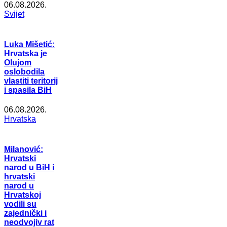
06.08.2026.
Svijet
Luka Mišetić:
Hrvatska je
Olujom
oslobodila
vlastiti teritorij
i spasila BiH
06.08.2026.
Hrvatska
Milanović:
Hrvatski
narod u BiH i
hrvatski
narod u
Hrvatskoj
vodili su
zajednički i
neodvojiv rat