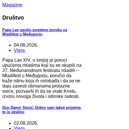
Magazine
Društvo
Papa Lav uputio posebnu poruku za
Mladifest u Međugorju
04.08.2026.
Vjera
Papa Lav XIV. u svojoj je poruci
upućenoj mladima koji su se okupili na
37. Međunarodnom festivalu mladih –
Mladifest u Međugorju, poručio da
traže istinu koja ih oslobađa i da se ne
daju zavesti obmanama prolazne
sreće, pozvavši ih da se vrate Kristu,
izvoru novoga života i istinske radosti.
Don Damir Stojić: Dobio sam takve prijetnje,
to je strašno
02.08.2026.
Vjera