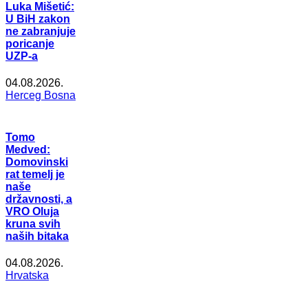
Luka Mišetić:
U BiH zakon
ne zabranjuje
poricanje
UZP-a
04.08.2026.
Herceg Bosna
Tomo
Medved:
Domovinski
rat temelj je
naše
državnosti, a
VRO Oluja
kruna svih
naših bitaka
04.08.2026.
Hrvatska