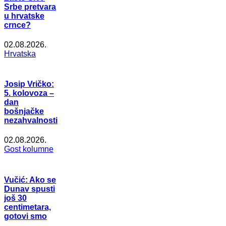
Srbe pretvara
u hrvatske
crnce?
02.08.2026.
Hrvatska
Josip Vričko:
5. kolovoza –
dan
bošnjačke
nezahvalnosti
02.08.2026.
Gost kolumne
Vučić: Ako se
Dunav spusti
još 30
centimetara,
gotovi smo