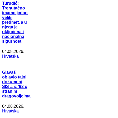
Turudić:
Trenutačno
imamo jedan
veliki
predmet, a u
njega je
uključena i
nacionalna
sigurnost
04.08.2026.
Hrvatska
Glavaš
objavio tajni
dokument
SIS-a iz ’92 o
stranim
dragovoljcima
04.08.2026.
Hrvatska