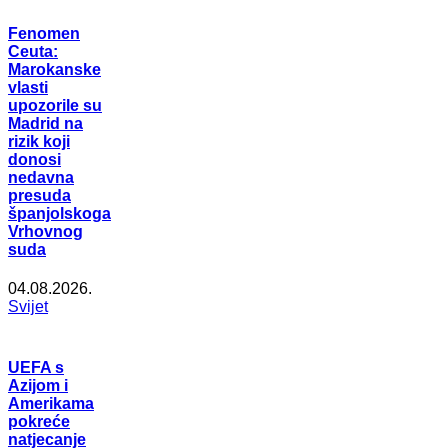
Fenomen
Ceuta:
Marokanske
vlasti
upozorile su
Madrid na
rizik koji
donosi
nedavna
presuda
španjolskoga
Vrhovnog
suda
04.08.2026.
Svijet
UEFA s
Azijom i
Amerikama
pokreće
natjecanje