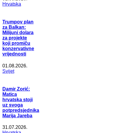
Hrvatska
Trumpov plan
za Balkan:
Milijuni dolara
za projekte
koji promiču
konzervativne
vrijednosti
01.08.2026.
Svijet
Damir Zorić:
Matica
hrvatska stoji
uz svoga
potpredsjednika
Marija Jareba
31.07.2026.
Hrvatska