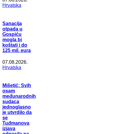
Hrvatska
Sanacija
otpada u
Gospiću
mogla bi
koštati i do
125 mil. eura
07.08.2026.
Hrvatska
Mišetić: Svih
osam
međunarodnih
sudaca
jednoglasno
je utvrdilo da
se
Tuđmanova
izjava
odnosila na