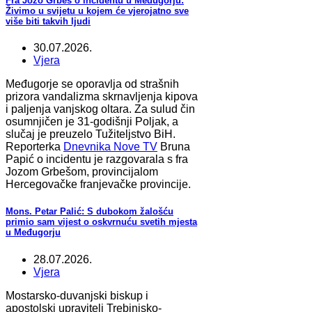
Fra Jozo Grbeš o incidentu u Međugorju:
Živimo u svijetu u kojem će vjerojatno sve
više biti takvih ljudi
30.07.2026.
Vjera
Međugorje se oporavlja od strašnih
prizora vandalizma skrnavljenja kipova
i paljenja vanjskog oltara. Za sulud čin
osumnjičen je 31-godišnji Poljak, a
slučaj je preuzelo Tužiteljstvo BiH.
Reporterka
Dnevnika Nove TV
Bruna
Papić o incidentu je razgovarala s fra
Jozom Grbešom, provincijalom
Hercegovačke franjevačke provincije.
Mons. Petar Palić: S dubokom žalošću
primio sam vijest o oskvrnuću svetih mjesta
u Međugorju
28.07.2026.
Vjera
Mostarsko-duvanjski biskup i
apostolski upravitelj Trebinjsko-