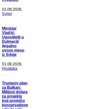
01.08.2026.
Svijet
Ministar
Vlajčić:
Ugostitelji u
Dalmaciji
ilegalno
uvoze meso
iz Srbije
01.08.2026.
Hrvatska
Trumpov plan
za Balkan:
Milijuni dolara
za projekte
koji promiču
konzervativne