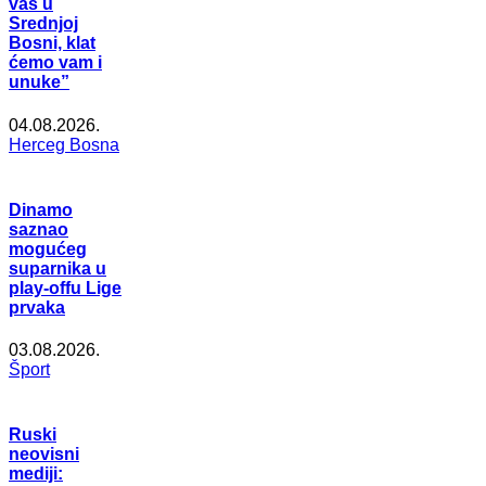
vas u
Srednjoj
Bosni, klat
ćemo vam i
unuke”
04.08.2026.
Herceg Bosna
Dinamo
saznao
mogućeg
suparnika u
play-offu Lige
prvaka
03.08.2026.
Šport
Ruski
neovisni
mediji: