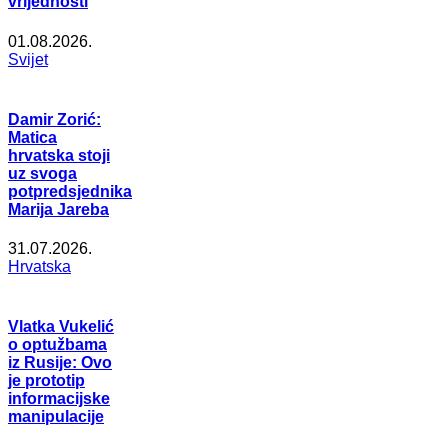
vrijednosti
01.08.2026.
Svijet
Damir Zorić:
Matica
hrvatska stoji
uz svoga
potpredsjednika
Marija Jareba
31.07.2026.
Hrvatska
Vlatka Vukelić
o optužbama
iz Rusije: Ovo
je prototip
informacijske
manipulacije