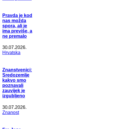
Pravda je kod
nas možda
spora, ali je
ima previše, a
ne premalo
30.07.2026.
Hrvatska
Znanstvenici:
Sredozemlje
kakvo smo
poznavali
zauvijek je
izgubljeno
30.07.2026.
Znanost