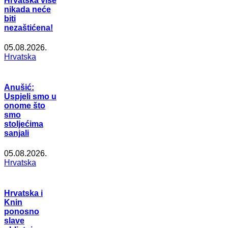
Hrvatska više
nikada neće
biti
nezaštićena!
05.08.2026.
Hrvatska
Anušić:
Uspjeli smo u
onome što
smo
stoljećima
sanjali
05.08.2026.
Hrvatska
Hrvatska i
Knin
ponosno
slave