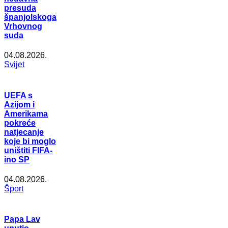
presuda
španjolskoga
Vrhovnog
suda
04.08.2026.
Svijet
UEFA s
Azijom i
Amerikama
pokreće
natjecanje
koje bi moglo
uništiti FIFA-
ino SP
04.08.2026.
Šport
Papa Lav