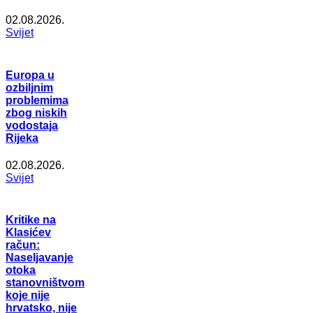
02.08.2026.
Svijet
Europa u
ozbiljnim
problemima
zbog niskih
vodostaja
Rijeka
02.08.2026.
Svijet
Kritike na
Klasićev
račun:
Naseljavanje
otoka
stanovništvom
koje nije
hrvatsko, nije