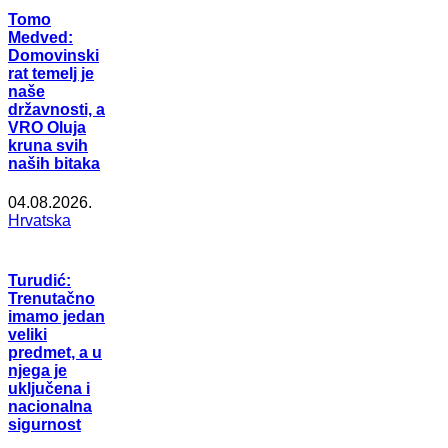
Tomo
Medved:
Domovinski
rat temelj je
naše
državnosti, a
VRO Oluja
kruna svih
naših bitaka
04.08.2026.
Hrvatska
Turudić:
Trenutačno
imamo jedan
veliki
predmet, a u
njega je
uključena i
nacionalna
sigurnost