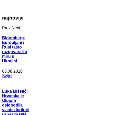
najnovije
Prev
Next
Bloomberg:
Europljani i
Rusi tajno
razgovarali o
miru u
Ukrajini
06.08.2026.
Svijet
Luka Mišetić:
Hrvatska je
Olujom
oslobodila
vlastiti teritorij
i spasila BiH