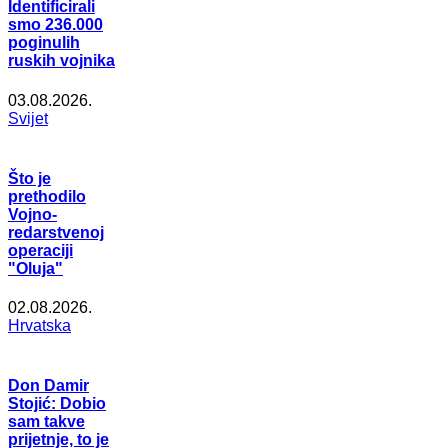
Identificirali
smo 236.000
poginulih
ruskih vojnika
03.08.2026.
Svijet
Što je
prethodilo
Vojno-
redarstvenoj
operaciji
"Oluja"
02.08.2026.
Hrvatska
Don Damir
Stojić: Dobio
sam takve
prijetnje, to je