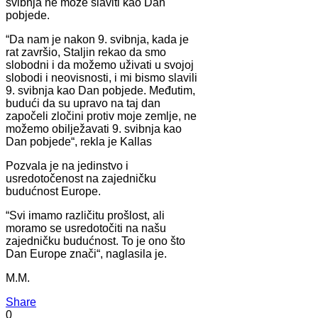
svibnja ne može slaviti kao Dan
pobjede.
“Da nam je nakon 9. svibnja, kada je
rat završio, Staljin rekao da smo
slobodni i da možemo uživati u svojoj
slobodi i neovisnosti, i mi bismo slavili
9. svibnja kao Dan pobjede. Međutim,
budući da su upravo na taj dan
započeli zločini protiv moje zemlje, ne
možemo obilježavati 9. svibnja kao
Dan pobjede“, rekla je Kallas
Pozvala je na jedinstvo i
usredotočenost na zajedničku
budućnost Europe.
“Svi imamo različitu prošlost, ali
moramo se usredotočiti na našu
zajedničku budućnost. To je ono što
Dan Europe znači“, naglasila je.
M.M.
Share
0