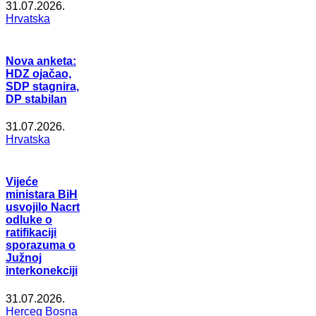
31.07.2026.
Hrvatska
Nova anketa:
HDZ ojačao,
SDP stagnira,
DP stabilan
31.07.2026.
Hrvatska
Vijeće
ministara BiH
usvojilo Nacrt
odluke o
ratifikaciji
sporazuma o
Južnoj
interkonekciji
31.07.2026.
Herceg Bosna