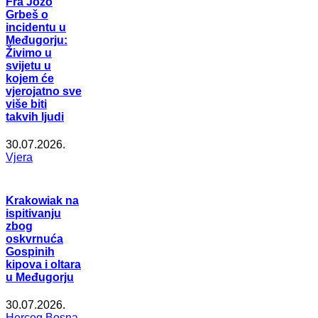
Fra Jozo
Grbeš o
incidentu u
Međugorju:
Živimo u
svijetu u
kojem će
vjerojatno sve
više biti
takvih ljudi
30.07.2026.
Vjera
Krakowiak na
ispitivanju
zbog
oskvrnuća
Gospinih
kipova i oltara
u Međugorju
30.07.2026.
Herceg Bosna