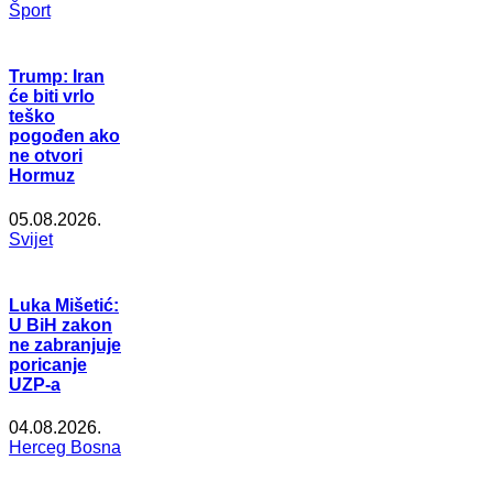
Šport
Trump: Iran
će biti vrlo
teško
pogođen ako
ne otvori
Hormuz
05.08.2026.
Svijet
Luka Mišetić:
U BiH zakon
ne zabranjuje
poricanje
UZP-a
04.08.2026.
Herceg Bosna