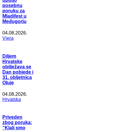
uputio
posebnu
poruku za
Mladifest u
Međugorju
04.08.2026.
Vjera
Diljem
Hrvatske
obilježava se
Dan pobjede i
31. obljetnica
Oluje
04.08.2026.
Hrvatska
Priveden
zbog poruka:
“Klali smo