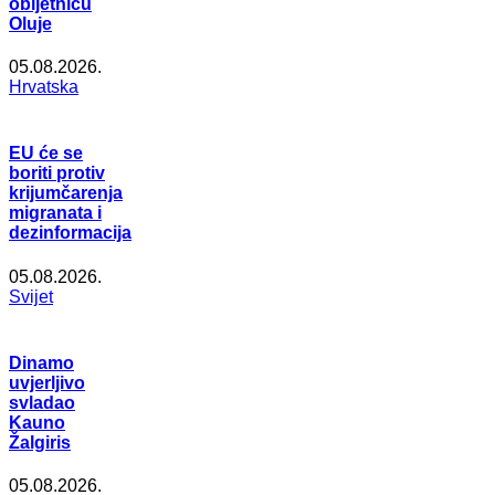
obljetnicu
Oluje
05.08.2026.
Hrvatska
EU će se
boriti protiv
krijumčarenja
migranata i
dezinformacija
05.08.2026.
Svijet
Dinamo
uvjerljivo
svladao
Kauno
Žalgiris
05.08.2026.