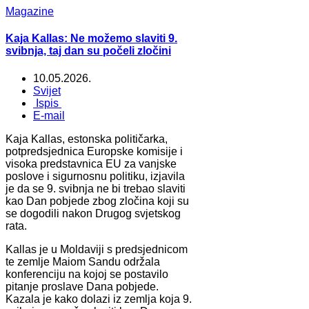
Magazine
Kaja Kallas: Ne možemo slaviti 9.
svibnja, taj dan su počeli zločini
10.05.2026.
Svijet
Ispis
E-mail
Kaja Kallas, estonska političarka,
potpredsjednica Europske komisije i
visoka predstavnica EU za vanjske
poslove i sigurnosnu politiku, izjavila
je da se 9. svibnja ne bi trebao slaviti
kao Dan pobjede zbog zločina koji su
se dogodili nakon Drugog svjetskog
rata.
Kallas je u Moldaviji s predsjednicom
te zemlje Maiom Sandu održala
konferenciju na kojoj se postavilo
pitanje proslave Dana pobjede.
Kazala je kako dolazi iz zemlja koja 9.