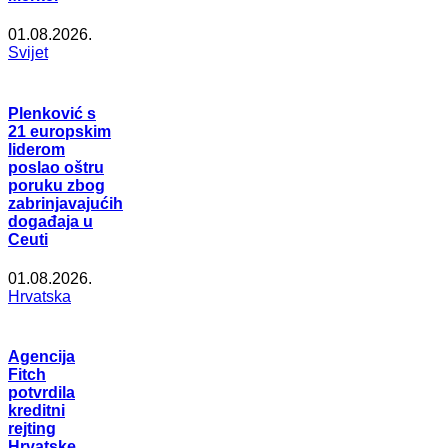
01.08.2026.
Svijet
Plenković s
21 europskim
liderom
poslao oštru
poruku zbog
zabrinjavajućih
događaja u
Ceuti
01.08.2026.
Hrvatska
Agencija
Fitch
potvrdila
kreditni
rejting
Hrvatske