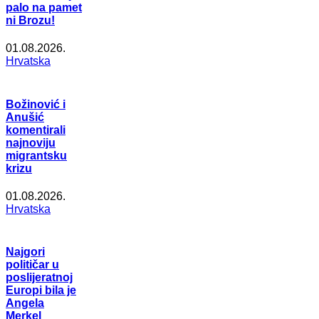
palo na pamet
ni Brozu!
01.08.2026.
Hrvatska
Božinović i
Anušić
komentirali
najnoviju
migrantsku
krizu
01.08.2026.
Hrvatska
Najgori
političar u
poslijeratnoj
Europi bila je
Angela
Merkel