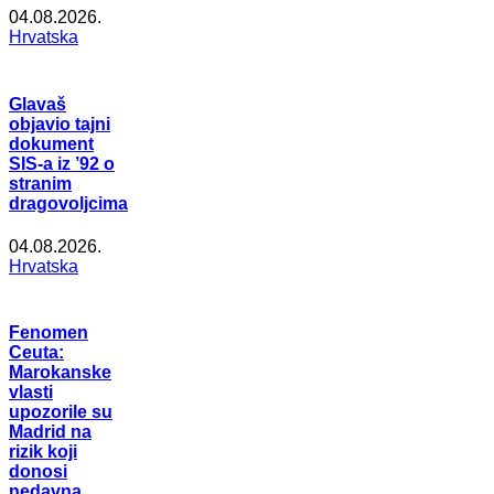
04.08.2026.
Hrvatska
Glavaš
objavio tajni
dokument
SIS-a iz ’92 o
stranim
dragovoljcima
04.08.2026.
Hrvatska
Fenomen
Ceuta:
Marokanske
vlasti
upozorile su
Madrid na
rizik koji
donosi
nedavna