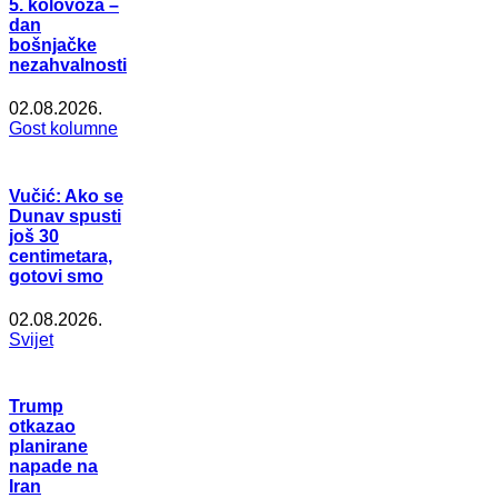
5. kolovoza –
dan
bošnjačke
nezahvalnosti
02.08.2026.
Gost kolumne
Vučić: Ako se
Dunav spusti
još 30
centimetara,
gotovi smo
02.08.2026.
Svijet
Trump
otkazao
planirane
napade na
Iran