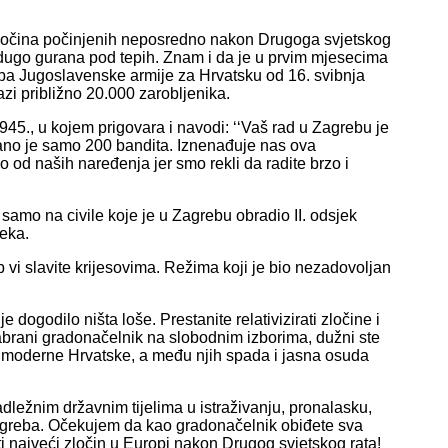
zločina počinjenih neposredno nakon Drugoga svjetskog
 dugo gurana pod tepih. Znam i da je u prvim mjesecima
ba Jugoslavenske armije za Hrvatsku od 16. svibnja
zi približno 20.000 zarobljenika.
45., u kojem prigovara i navodi: ‘‘Vaš rad u Zagrebu je
ano je samo 200 bandita. Iznenađuje nas ova
 od naših naređenja jer smo rekli da radite brzo i
 samo na civile koje je u Zagrebu obradio II. odsjek
jeka.
vi slavite krijesovima. Režima koji je bio nezadovoljan
 dogodilo ništa loše. Prestanite relativizirati zločine i
abrani gradonačelnik na slobodnim izborima, dužni ste
ti moderne Hrvatske, a među njih spada i jasna osuda
ežnim državnim tijelima u istraživanju, pronalasku,
agreba. Očekujem da kao gradonačelnik obiđete sva
ti najveći zločin u Europi nakon Drugog svjetskog rata!