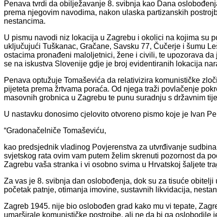
Penava tvrdi da obilježavanje 8. svibnja kao Dana oslobođenja
prema njegovim navodima, nakon ulaska partizanskih postrojbi u 
nestancima.
U pismu navodi niz lokacija u Zagrebu i okolici na kojima su
uključujući Tuškanac, Gračane, Savsku 77, Čučerje i šumu L
ostacima pronađeni maloljetnici, žene i civili, te upozorava da 
se na iskustva Slovenije gdje je broj evidentiranih lokacija na
Penava optužuje Tomaševića da relativizira komunističke zlo
pijeteta prema žrtvama poraća. Od njega traži povlačenje pokro
masovnih grobnica u Zagrebu te punu suradnju s državnim tije
U nastavku donosimo cjelovito otvoreno pismo koje je Ivan P
“Gradonačelniče Tomaševiću,
kao predsjednik vladinog Povjerenstva za utvrđivanje sudbin
svjetskog rata ovim vam putem želim skrenuti pozornost da po
Zagrebu vaša stranka i vi osobno svima u Hrvatskoj šaljete tra
Za vas je 8. svibnja dan oslobođenja, dok su za tisuće obitelji u
početak patnje, otimanja imovine, sustavnih likvidacija, nest
Zagreb 1945. nije bio oslobođen grad kako mu vi tepate, Zagre
umarširale komunističke postrojbe, ali ne da bi ga oslobodile je