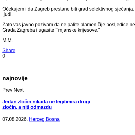
Očekujem i da Zagreb prestane biti grad selektivnog sjećanja. 
ljudi.
Zato vas javno pozivam da ne palite plamen čije posljedice ne 
Grada Zagreba i ugasite Trnjanske krijesove.”
M.M.
Share
0
najnovije
Prev
Next
Jedan zločin nikada ne legitimira drugi
zločin, a niti odmazdu
07.08.2026.
Herceg Bosna