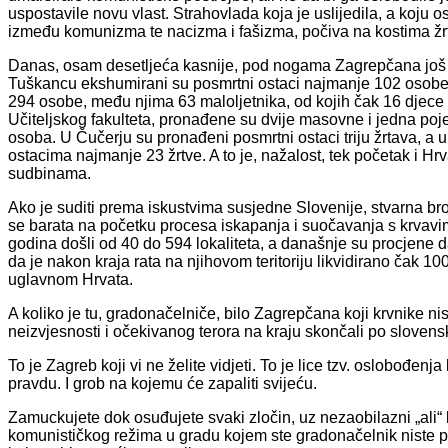
uspostavile novu vlast. Strahovlada koja je uslijedila, a koju os
između komunizma te nacizma i fašizma, počiva na kostima žr
Danas, osam desetljeća kasnije, pod nogama Zagrepčana još uv
Tuškancu ekshumirani su posmrtni ostaci najmanje 102 osobe
294 osobe, među njima 63 maloljetnika, od kojih čak 16 djece
Učiteljskog fakulteta, pronađene su dvije masovne i jedna p
osoba. U Čučerju su pronađeni posmrtni ostaci triju žrtava, a
ostacima najmanje 23 žrtve. A to je, nažalost, tek početak i H
sudbinama.
Ako je suditi prema iskustvima susjedne Slovenije, stvarna b
se barata na početku procesa iskapanja i suočavanja s krva
godina došli od 40 do 594 lokaliteta, a današnje su procjene d
da je nakon kraja rata na njihovom teritoriju likvidirano čak 10
uglavnom Hrvata.
A koliko je tu, gradonačelniče, bilo Zagrepčana koji krvnike 
neizvjesnosti i očekivanog terora na kraju skončali po slove
To je Zagreb koji vi ne želite vidjeti. To je lice tzv. oslobođenja k
pravdu. I grob na kojemu će zapaliti svijeću.
Zamuckujete dok osuđujete svaki zločin, uz nezaobilazni „ali“ 
komunističkog režima u gradu kojem ste gradonačelnik niste pok