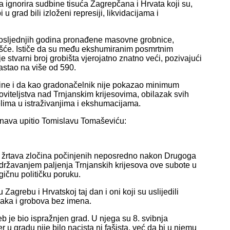
 ignorira sudbine tisuća Zagrepčana i Hrvata koji su,
grad bili izloženi represiji, likvidacijama i
 posljednjih godina pronađene masovne grobnice,
ešće. Ističe da su među ekshumiranim posmrtnim
je stvarni broj grobišta vjerojatno znatno veći, pozivajući
rastao na više od 590.
čine i da kao gradonačelnik nije pokazao minimum
viteljstva nad Trnjanskim krijesovima, obilazak svih
lima u istraživanjima i ekshumacijama.
enava upitio Tomislavu Tomaševiću:
a žrtava zločina počinjenih neposredno nakon Drugoga
državanjem paljenja Trnjanskih krijesova ove subote u
gičnu političku poruku.
 Zagrebu i Hrvatskoj taj dan i oni koji su uslijedili
anaka i grobova bez imena.
b je bio ispražnjen grad. U njega su 8. svibnja
r u gradu nije bilo nacista ni fašista, već da bi u njemu