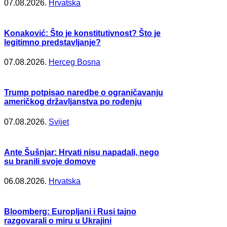
07.08.2026.
Hrvatska
Konaković: Što je konstitutivnost? Što je
legitimno predstavljanje?
07.08.2026.
Herceg Bosna
Trump potpisao naredbe o ograničavanju
američkog državljanstva po rođenju
07.08.2026.
Svijet
Ante Šušnjar: Hrvati nisu napadali, nego
su branili svoje domove
06.08.2026.
Hrvatska
Bloomberg: Europljani i Rusi tajno
razgovarali o miru u Ukrajini