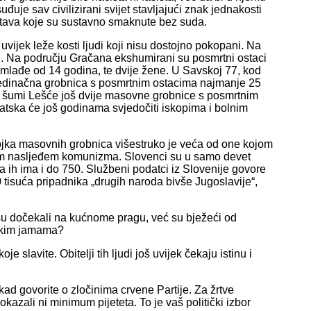
uđuje sav civilizirani svijet stavljajući znak jednakosti
tava koje su sustavno smaknute bez suda.
ijek leže kosti ljudi koji nisu dostojno pokopani. Na
. Na području Gračana ekshumirani su posmrtni ostaci
 mlađe od 14 godina, te dvije žene. U Savskoj 77, kod
ojedinačna grobnica s posmrtnim ostacima najmanje 25
 u šumi Lešće još dvije masovne grobnice s posmrtnim
rvatska će još godinama svjedočiti iskopima i bolnim
rojka masovnih grobnica višestruko je veća od one kojom
vim nasljeđem komunizma. Slovenci su u samo devet
a ih ima i do 750. Službeni podatci iz Slovenije govore
0 tisuća pripadnika „drugih naroda bivše Jugoslavije“,
nisu dočekali na kućnome pragu, već su bježeći od
nskim jamama?
oje slavite. Obitelji tih ljudi još uvijek čekaju istinu i
kad govorite o zločinima crvene Partije. Za žrtve
azali ni minimum pijeteta. To je vaš politički izbor