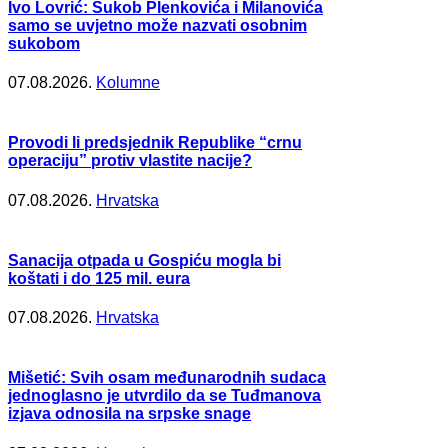
Ivo Lovrić: Sukob Plenkovića i Milanovića
samo se uvjetno može nazvati osobnim
sukobom
07.08.2026.
Kolumne
Provodi li predsjednik Republike “crnu
operaciju” protiv vlastite nacije?
07.08.2026.
Hrvatska
Sanacija otpada u Gospiću mogla bi
koštati i do 125 mil. eura
07.08.2026.
Hrvatska
Mišetić: Svih osam međunarodnih sudaca
jednoglasno je utvrdilo da se Tuđmanova
izjava odnosila na srpske snage