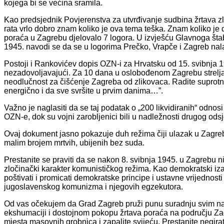
kojega bi se većina sramila.
Kao predsjednik Povjerenstva za utvrđivanje sudbina žrtava 
rata vrlo dobro znam koliko je ova tema teška. Znam koliko je
poraća u Zagrebu djelovalo 7 logora. U izvješću Glavnoga šta
1945. navodi se da se u logorima Prečko, Vrapče i Zagreb nala
Postoji i Rankovićev dopis OZN-i za Hrvatsku od 15. svibnja 19
nezadovoljavajući. Za 10 dana u oslobođenom Zagrebu strelj
neodlučnost za čišćenje Zagreba od zlikovaca. Radite suprotno
energično i da sve svršite u prvim danima…”.
Važno je naglasiti da se taj podatak o „200 likvidiranih“ odnosi
OZN-e, dok su vojni zarobljenici bili u nadležnosti drugog ods
Ovaj dokument jasno pokazuje duh režima čiji ulazak u Zagreb 
malim brojem mrtvih, ubijenih bez suda.
Prestanite se praviti da se nakon 8. svibnja 1945. u Zagrebu nije
zločinački karakter komunističkog režima. Kao demokratski iz
poštivati i promicati demokratske principe i ustavne vrijednos
jugoslavenskog komunizma i njegovih egzekutora.
Od vas očekujem da Grad Zagreb pruži punu suradnju svim nadl
ekshumaciji i dostojnom pokopu žrtava poraća na području Z
mjesta masovnih grobnica i zapalite svijeću. Prestanite negira