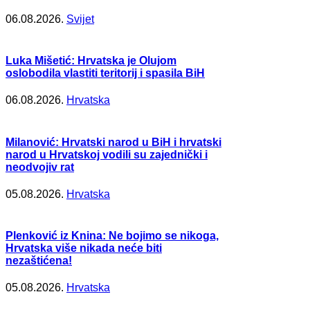
06.08.2026.
Svijet
Luka Mišetić: Hrvatska je Olujom
oslobodila vlastiti teritorij i spasila BiH
06.08.2026.
Hrvatska
Milanović: Hrvatski narod u BiH i hrvatski
narod u Hrvatskoj vodili su zajednički i
neodvojiv rat
05.08.2026.
Hrvatska
Plenković iz Knina: Ne bojimo se nikoga,
Hrvatska više nikada neće biti
nezaštićena!
05.08.2026.
Hrvatska