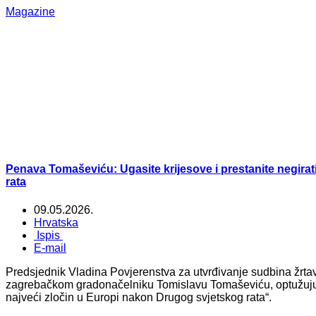
Magazine
Penava Tomaševiću: Ugasite krijesove i prestanite negirat
rata
09.05.2026.
Hrvatska
Ispis
E-mail
Predsjednik Vladina Povjerenstva za utvrđivanje sudbina žrta
zagrebačkom gradonačelniku Tomislavu Tomaševiću, optužujuć
najveći zločin u Europi nakon Drugog svjetskog rata“.