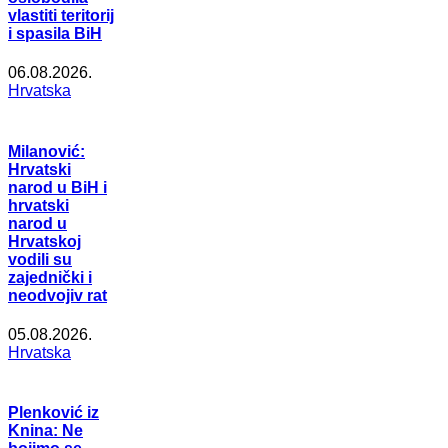
vlastiti teritorij
i spasila BiH
06.08.2026.
Hrvatska
Milanović:
Hrvatski
narod u BiH i
hrvatski
narod u
Hrvatskoj
vodili su
zajednički i
neodvojiv rat
05.08.2026.
Hrvatska
Plenković iz
Knina: Ne