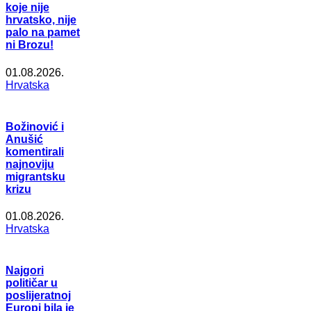
koje nije
hrvatsko, nije
palo na pamet
ni Brozu!
01.08.2026.
Hrvatska
Božinović i
Anušić
komentirali
najnoviju
migrantsku
krizu
01.08.2026.
Hrvatska
Najgori
političar u
poslijeratnoj
Europi bila je