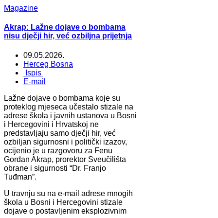
Magazine
Akrap: Lažne dojave o bombama
nisu dječji hir, već ozbiljna prijetnja
09.05.2026.
Herceg Bosna
Ispis
E-mail
Lažne dojave o bombama koje su
proteklog mjeseca učestalo stizale na
adrese škola i javnih ustanova u Bosni
i Hercegovini i Hrvatskoj ne
predstavljaju samo dječji hir, već
ozbiljan sigurnosni i politički izazov,
ocijenio je u razgovoru za Fenu
Gordan Akrap, prorektor Sveučilišta
obrane i sigurnosti “Dr. Franjo
Tuđman”.
U travnju su na e-mail adrese mnogih
škola u Bosni i Hercegovini stizale
dojave o postavljenim eksplozivnim