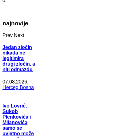
0
najnovije
Prev
Next
Jedan zločin
nikada ne
legitimira
drugi zločin, a
niti odmazdu
07.08.2026.
Herceg Bosna
Ivo Lovrić:
Sukob
Plenkovića i
Milanovića
samo se
uvjetno može