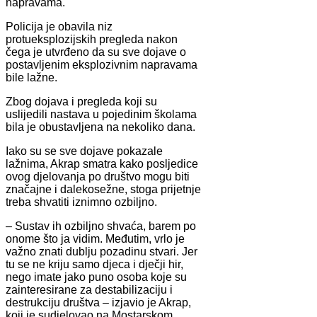
napravama.
Policija je obavila niz
protueksplozijskih pregleda nakon
čega je utvrđeno da su sve dojave o
postavljenim eksplozivnim napravama
bile lažne.
Zbog dojava i pregleda koji su
uslijedili nastava u pojedinim školama
bila je obustavljena na nekoliko dana.
Iako su se sve dojave pokazale
lažnima, Akrap smatra kako posljedice
ovog djelovanja po društvo mogu biti
značajne i dalekosežne, stoga prijetnje
treba shvatiti iznimno ozbiljno.
– Sustav ih ozbiljno shvaća, barem po
onome što ja vidim. Međutim, vrlo je
važno znati dublju pozadinu stvari. Jer
tu se ne kriju samo djeca i dječji hir,
nego imate jako puno osoba koje su
zainteresirane za destabilizaciju i
destrukciju društva – izjavio je Akrap,
koji je sudjelovao na Mostarskom