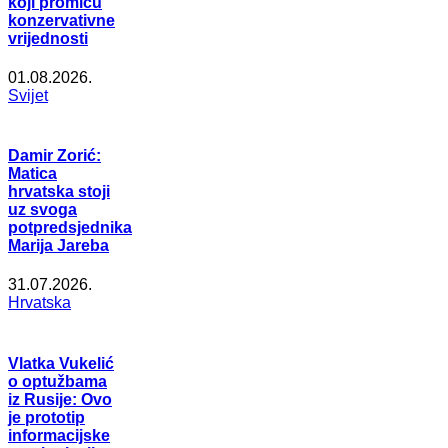
koji promiču
konzervativne
vrijednosti
01.08.2026.
Svijet
Damir Zorić:
Matica
hrvatska stoji
uz svoga
potpredsjednika
Marija Jareba
31.07.2026.
Hrvatska
Vlatka Vukelić
o optužbama
iz Rusije: Ovo
je prototip
informacijske