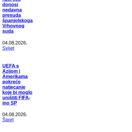
donosi
nedavna
presuda
španjolskoga
Vrhovnog
suda
04.08.2026.
Svijet
UEFA s
Azijom i
Amerikama
pokreće
natjecanje
koje bi moglo
uništiti FIFA-
ino SP
04.08.2026.
Šport