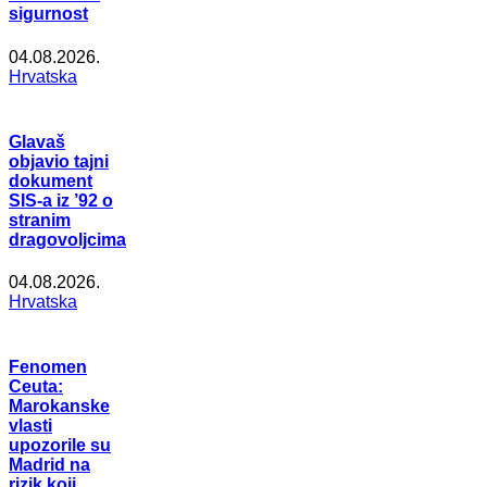
sigurnost
04.08.2026.
Hrvatska
Glavaš
objavio tajni
dokument
SIS-a iz ’92 o
stranim
dragovoljcima
04.08.2026.
Hrvatska
Fenomen
Ceuta:
Marokanske
vlasti
upozorile su
Madrid na
rizik koji