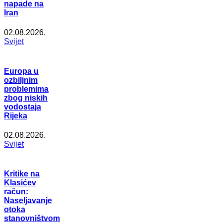
napade na
Iran
02.08.2026.
Svijet
Europa u
ozbiljnim
problemima
zbog niskih
vodostaja
Rijeka
02.08.2026.
Svijet
Kritike na
Klasićev
račun:
Naseljavanje
otoka
stanovništvom