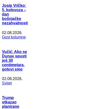
Josip Vričko:
5. kolovoza –
dan
bošnjačke
nezahvalnosti
02.08.2026.
Gost kolumne
Vučić: Ako se
Dunav spusti
još 30
centimetara,
gotovi smo
02.08.2026.
Svijet
Trump
otkazao
planirane