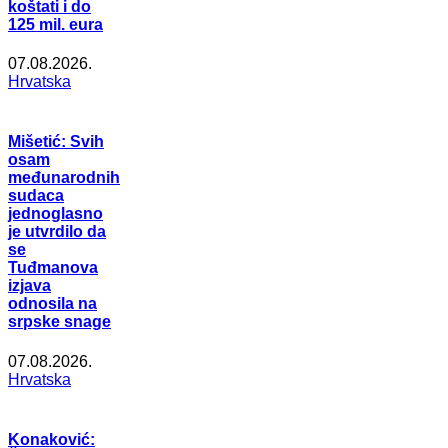
koštati i do
125 mil. eura
07.08.2026.
Hrvatska
Mišetić: Svih
osam
međunarodnih
sudaca
jednoglasno
je utvrdilo da
se
Tuđmanova
izjava
odnosila na
srpske snage
07.08.2026.
Hrvatska
Konaković: