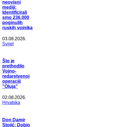
neovisni
mediji:
Identificirali
smo 236.000
poginulih
ruskih vojnika
03.08.2026.
Svijet
Što je
prethodilo
Vojno-
redarstvenoj
operaciji
"Oluja"
02.08.2026.
Hrvatska
Don Damir
Stojić: Dobio