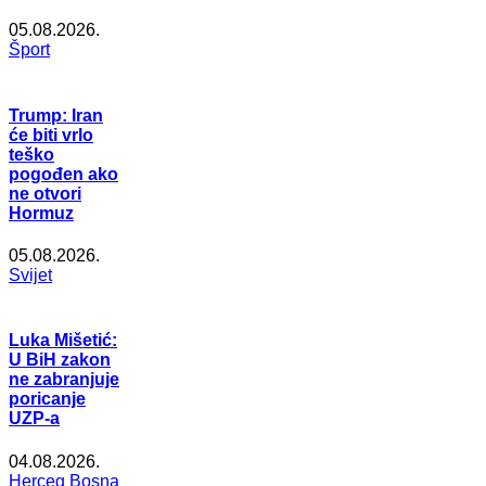
05.08.2026.
Šport
Trump: Iran
će biti vrlo
teško
pogođen ako
ne otvori
Hormuz
05.08.2026.
Svijet
Luka Mišetić:
U BiH zakon
ne zabranjuje
poricanje
UZP-a
04.08.2026.
Herceg Bosna