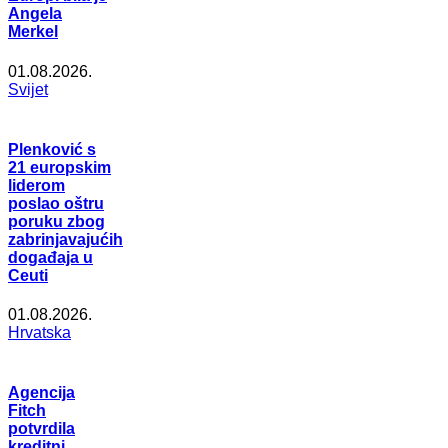
Angela
Merkel
01.08.2026.
Svijet
Plenković s
21 europskim
liderom
poslao oštru
poruku zbog
zabrinjavajućih
događaja u
Ceuti
01.08.2026.
Hrvatska
Agencija
Fitch
potvrdila
kreditni