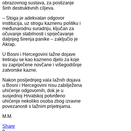
obrazovnog sustava, za postizanje
širih destruktivnih ciljeva.
– Stoga je adekvatan odgovor
institucija, uz strogu kaznenu politiku i
međunarodnu suradnju, ključan za
očuvanje stabilnosti i sprječavanje
daljnjeg širenja panike – zaključio je
Akrap.
U Bosni i Hercegovini lažne dojave
tretiraju se kao kazneno djelo za koje
su zapriječene novčane i višegodišnje
zatvorske kazne.
Nakon posljednjeg vala lažnih dojava
u Bosni i Hercegovini nisu zabilježena
uhićenje odgovornih, dok je u
susjednoj Hrvatskoj potvrđeno
uhićenje nekoliko osoba zbog izravne
povezanosti s lažnim prijetnjama.
M.M.
Share