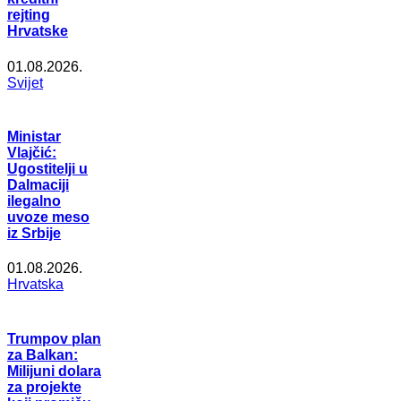
rejting
Hrvatske
01.08.2026.
Svijet
Ministar
Vlajčić:
Ugostitelji u
Dalmaciji
ilegalno
uvoze meso
iz Srbije
01.08.2026.
Hrvatska
Trumpov plan
za Balkan:
Milijuni dolara
za projekte