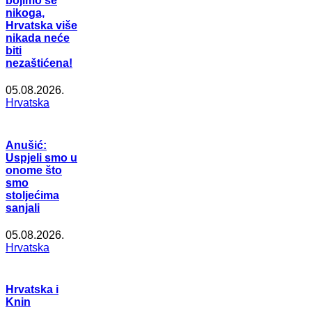
bojimo se
nikoga,
Hrvatska više
nikada neće
biti
nezaštićena!
05.08.2026.
Hrvatska
Anušić:
Uspjeli smo u
onome što
smo
stoljećima
sanjali
05.08.2026.
Hrvatska
Hrvatska i
Knin