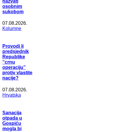
nazvati
osobnim
sukobom
07.08.2026.
Kolumne
Provodi li
predsjednik
Republike
“crnu
operaciju”
protiv vlastite
nacije?
07.08.2026.
Hrvatska
Sanacija
otpada u
Gospiću
mogla bi