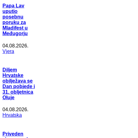
Papa Lav
uputio
posebnu
poruku za
Mladifest u
Međugorju
04.08.2026.
Vjera
Diljem
Hrvatske
obilježava se
Dan pobjede i
31. obljetnica
Oluje
04.08.2026.
Hrvatska
Priveden