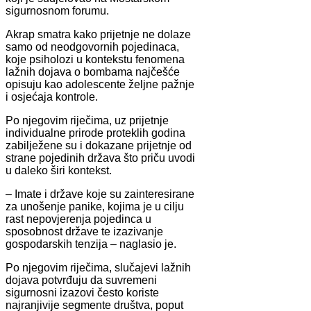
sigurnosnom forumu.
Akrap smatra kako prijetnje ne dolaze
samo od neodgovornih pojedinaca,
koje psiholozi u kontekstu fenomena
lažnih dojava o bombama najčešće
opisuju kao adolescente željne pažnje
i osjećaja kontrole.
Po njegovim riječima, uz prijetnje
individualne prirode proteklih godina
zabilježene su i dokazane prijetnje od
strane pojedinih država što priču uvodi
u daleko širi kontekst.
– Imate i države koje su zainteresirane
za unošenje panike, kojima je u cilju
rast nepovjerenja pojedinca u
sposobnost države te izazivanje
gospodarskih tenzija – naglasio je.
Po njegovim riječima, slučajevi lažnih
dojava potvrđuju da suvremeni
sigurnosni izazovi često koriste
najranjivije segmente društva, poput