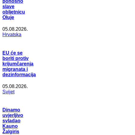
ponosno
slave
obljetnicu
Oluje
05.08.2026.
Hrvatska
EU će se
boriti protiv
krijumčarenja
migranata i
dezinformacija
05.08.2026.
Svijet
Dinamo
uvjerljivo
svladao
Kauno
Žalgiris