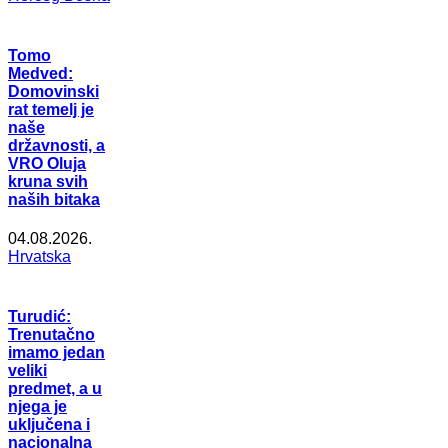
Tomo
Medved:
Domovinski
rat temelj je
naše
državnosti, a
VRO Oluja
kruna svih
naših bitaka
04.08.2026.
Hrvatska
Turudić:
Trenutačno
imamo jedan
veliki
predmet, a u
njega je
uključena i
nacionalna