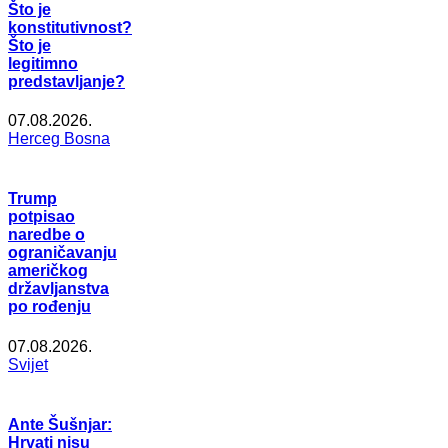
Što je
konstitutivnost?
Što je
legitimno
predstavljanje?
07.08.2026.
Herceg Bosna
Trump
potpisao
naredbe o
ograničavanju
američkog
državljanstva
po rođenju
07.08.2026.
Svijet
Ante Šušnjar:
Hrvati nisu