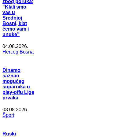
zbog poruka:
“Klali smo
vas u
Srednjoj
Bosni, klat
ćemo vam i
unuke”
04.08.2026.
Herceg Bosna
Dinamo
saznao
mogućeg
suparnika u
play-offu Lige
prvaka
03.08.2026.
Šport
Ruski