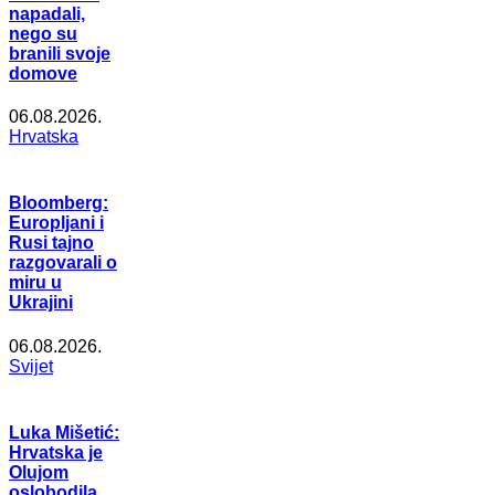
napadali,
nego su
branili svoje
domove
06.08.2026.
Hrvatska
Bloomberg:
Europljani i
Rusi tajno
razgovarali o
miru u
Ukrajini
06.08.2026.
Svijet
Luka Mišetić:
Hrvatska je
Olujom
oslobodila