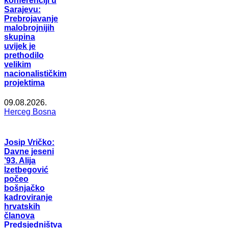
konferenciji u
Sarajevu:
Prebrojavanje
malobrojnijih
skupina
uvijek je
prethodilo
velikim
nacionalističkim
projektima
09.08.2026.
Herceg Bosna
Josip Vričko:
Davne jeseni
’93. Alija
Izetbegović
počeo
bošnjačko
kadroviranje
hrvatskih
članova
Predsjedništva