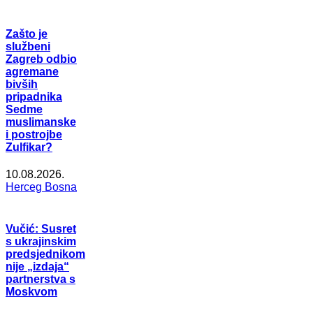
Zašto je
službeni
Zagreb odbio
agremane
bivših
pripadnika
Sedme
muslimanske
i postrojbe
Zulfikar?
10.08.2026.
Herceg Bosna
Vučić: Susret
s ukrajinskim
predsjednikom
nije „izdaja“
partnerstva s
Moskvom