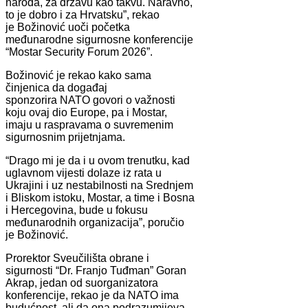
naroda, za državu kao takvu. Naravno,
to je dobro i za Hrvatsku”, rekao
je Božinović uoči početka
međunarodne sigurnosne konferencije
“Mostar Security Forum 2026”.
Božinović je rekao kako sama
činjenica da događaj
sponzorira NATO govori o važnosti
koju ovaj dio Europe, pa i Mostar,
imaju u raspravama o suvremenim
sigurnosnim prijetnjama.
“Drago mi je da i u ovom trenutku, kad
uglavnom vijesti dolaze iz rata u
Ukrajini i uz nestabilnosti na Srednjem
i Bliskom istoku, Mostar, a time i Bosna
i Hercegovina, bude u fokusu
međunarodnih organizacija”, poručio
je Božinović.
Prorektor Sveučilišta obrane i
sigurnosti “Dr. Franjo Tuđman” Goran
Akrap, jedan od suorganizatora
konferencije, rekao je da NATO ima
budućnost, ali da ona podrazumijeva