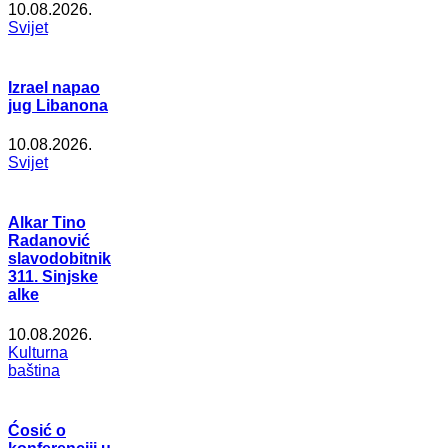
10.08.2026.
Svijet
Izrael napao
jug Libanona
10.08.2026.
Svijet
Alkar Tino
Radanović
slavodobitnik
311. Sinjske
alke
10.08.2026.
Kulturna
baština
Ćosić o