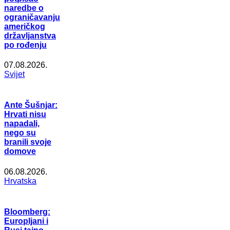
naredbe o
ograničavanju
američkog
državljanstva
po rođenju
07.08.2026.
Svijet
Ante Šušnjar:
Hrvati nisu
napadali,
nego su
branili svoje
domove
06.08.2026.
Hrvatska
Bloomberg:
Europljani i