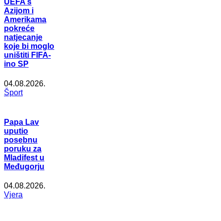
UEFA s
Azijom i
Amerikama
pokreće
natjecanje
koje bi moglo
uništiti FIFA-
ino SP
04.08.2026.
Šport
Papa Lav
uputio
posebnu
poruku za
Mladifest u
Međugorju
04.08.2026.
Vjera