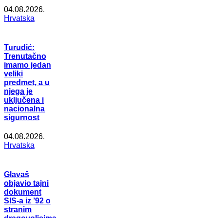
04.08.2026.
Hrvatska
Turudić:
Trenutačno
imamo jedan
veliki
predmet, a u
njega je
uključena i
nacionalna
sigurnost
04.08.2026.
Hrvatska
Glavaš
objavio tajni
dokument
SIS-a iz ’92 o
stranim