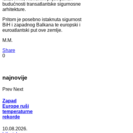
budućnosti transatlantske sigurnosne
arhitekture.
Pritom je posebno istaknuta sigurnost
BiH i zapadnog Balkana te europski i
euroatlantski put ove zemlje.
M.M.
Share
0
najnovije
Prev
Next
Zapad
Europe ruši
temperaturne
rekorde
10.08.2026.