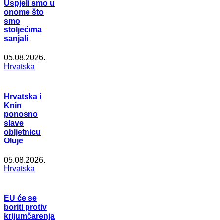
Uspjeli smo u
onome što
smo
stoljećima
sanjali
05.08.2026.
Hrvatska
Hrvatska i
Knin
ponosno
slave
obljetnicu
Oluje
05.08.2026.
Hrvatska
EU će se
boriti protiv
krijumčarenja