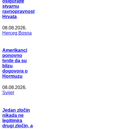
osigurajte
stvarnu
ravnopravnost
Hrvata
08.08.2026.
Herceg Bosna
Amerikanci
ponovno
tvrde da su
blizu
dogovora o
Hormuzu
08.08.2026.
Svijet
Jedan zločin
nikada ne
legitimira
drugi zločin, a