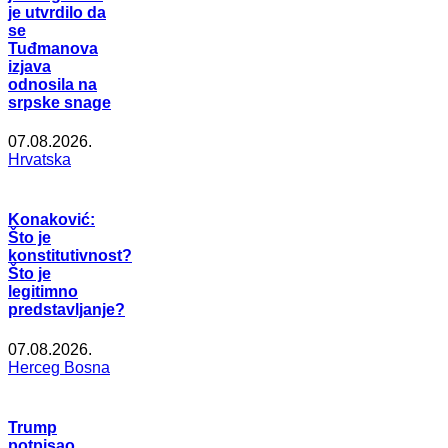
je utvrdilo da
se
Tuđmanova
izjava
odnosila na
srpske snage
07.08.2026.
Hrvatska
Konaković:
Što je
konstitutivnost?
Što je
legitimno
predstavljanje?
07.08.2026.
Herceg Bosna
Trump
potpisao