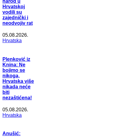
narod u
Hrvatskoj
vodili su
zajednički i
neodvojiv rat
05.08.2026.
Hrvatska
Plenković iz
Knina: Ne
bojimo se
nikoga,
Hrvatska više
nikada neće
biti
nezaštićena!
05.08.2026.
Hrvatska
Anušić: