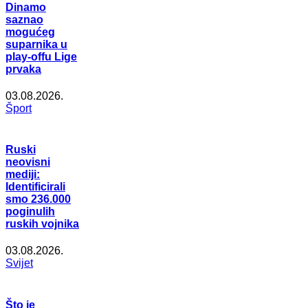
Dinamo
saznao
mogućeg
suparnika u
play-offu Lige
prvaka
03.08.2026.
Šport
Ruski
neovisni
mediji:
Identificirali
smo 236.000
poginulih
ruskih vojnika
03.08.2026.
Svijet
Što je