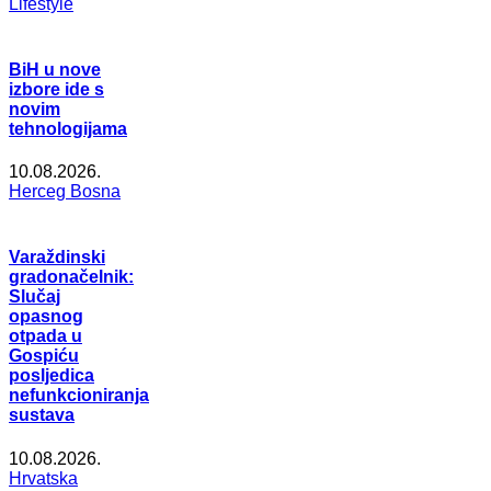
Lifestyle
BiH u nove
izbore ide s
novim
tehnologijama
10.08.2026.
Herceg Bosna
Varaždinski
gradonačelnik:
Slučaj
opasnog
otpada u
Gospiću
posljedica
nefunkcioniranja
sustava
10.08.2026.
Hrvatska