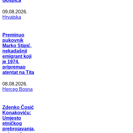
Gospića
09.08.2026.
Hrvatska
Preminuo
pukovnik
Marko Stipić,
nekadašnji
emigrant koji
je 1974.
pripremao
atentat na Tita
08.08.2026.
Herceg Bosna
Zdenko Ćosić
Konakoviću:
Umjesto
etničkog
prebrojavanja,