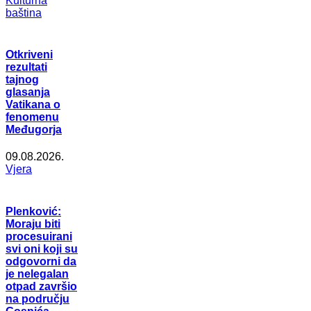
Kulturna
baština
Otkriveni
rezultati
tajnog
glasanja
Vatikana o
fenomenu
Međugorja
09.08.2026.
Vjera
Plenković:
Moraju biti
procesuirani
svi oni koji su
odgovorni da
je nelegalan
otpad završio
na području