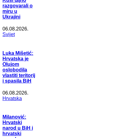
Rusi tajno
razgovarali o
miru u
Ukrajini
06.08.2026.
Svijet
Luka Mišetić:
Hrvatska je
Olujom
oslobodila
vlastiti teritorij
i spasila BiH
06.08.2026.
Hrvatska
Milanović:
Hrvatski
narod u BiH i
hrvatski