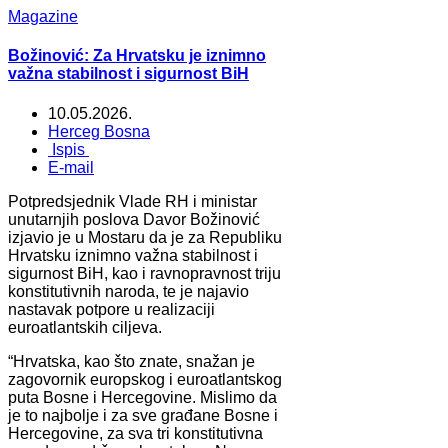
Magazine
Božinović: Za Hrvatsku je iznimno
važna stabilnost i sigurnost BiH
10.05.2026.
Herceg Bosna
Ispis
E-mail
Potpredsjednik Vlade RH i ministar
unutarnjih poslova Davor Božinović
izjavio je u Mostaru da je za Republiku
Hrvatsku iznimno važna stabilnost i
sigurnost BiH, kao i ravnopravnost triju
konstitutivnih naroda, te je najavio
nastavak potpore u realizaciji
euroatlantskih ciljeva.
“Hrvatska, kao što znate, snažan je
zagovornik europskog i euroatlantskog
puta Bosne i Hercegovine. Mislimo da
je to najbolje i za sve građane Bosne i
Hercegovine, za sva tri konstitutivna