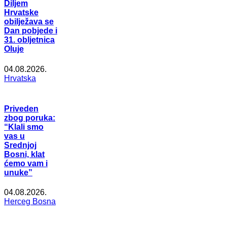
Diljem
Hrvatske
obilježava se
Dan pobjede i
31. obljetnica
Oluje
04.08.2026.
Hrvatska
Priveden
zbog poruka:
“Klali smo
vas u
Srednjoj
Bosni, klat
ćemo vam i
unuke”
04.08.2026.
Herceg Bosna