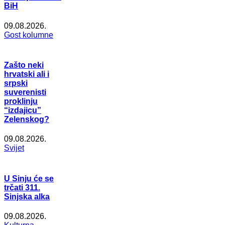
BiH
09.08.2026.
Gost kolumne
Zašto neki
hrvatski ali i
srpski
suverenisti
proklinju
“izdajicu”
Zelenskog?
09.08.2026.
Svijet
U Sinju će se
trčati 311.
Sinjska alka
09.08.2026.