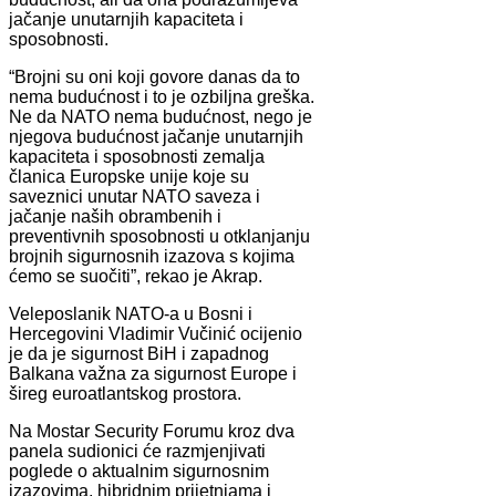
jačanje unutarnjih kapaciteta i
sposobnosti.
“Brojni su oni koji govore danas da to
nema budućnost i to je ozbiljna greška.
Ne da NATO nema budućnost, nego je
njegova budućnost jačanje unutarnjih
kapaciteta i sposobnosti zemalja
članica Europske unije koje su
saveznici unutar NATO saveza i
jačanje naših obrambenih i
preventivnih sposobnosti u otklanjanju
brojnih sigurnosnih izazova s kojima
ćemo se suočiti”, rekao je Akrap.
Veleposlanik NATO-a u Bosni i
Hercegovini Vladimir Vučinić ocijenio
je da je sigurnost BiH i zapadnog
Balkana važna za sigurnost Europe i
šireg euroatlantskog prostora.
Na Mostar Security Forumu kroz dva
panela sudionici će razmjenjivati
poglede o aktualnim sigurnosnim
izazovima, hibridnim prijetnjama i