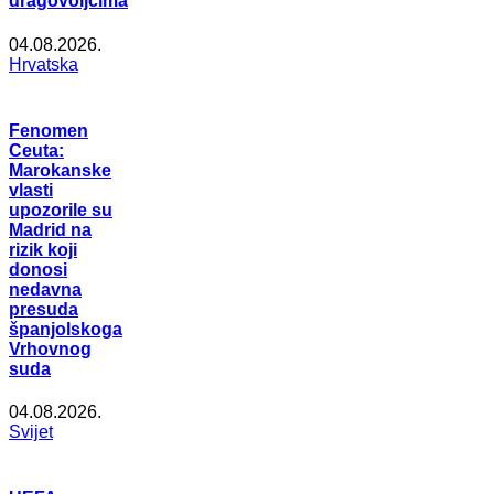
dragovoljcima
04.08.2026.
Hrvatska
Fenomen
Ceuta:
Marokanske
vlasti
upozorile su
Madrid na
rizik koji
donosi
nedavna
presuda
španjolskoga
Vrhovnog
suda
04.08.2026.
Svijet