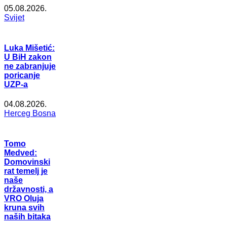
05.08.2026.
Svijet
Luka Mišetić:
U BiH zakon
ne zabranjuje
poricanje
UZP-a
04.08.2026.
Herceg Bosna
Tomo
Medved:
Domovinski
rat temelj je
naše
državnosti, a
VRO Oluja
kruna svih
naših bitaka