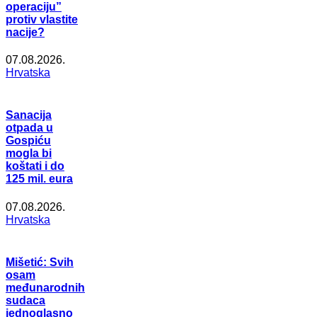
operaciju”
protiv vlastite
nacije?
07.08.2026.
Hrvatska
Sanacija
otpada u
Gospiću
mogla bi
koštati i do
125 mil. eura
07.08.2026.
Hrvatska
Mišetić: Svih
osam
međunarodnih
sudaca
jednoglasno