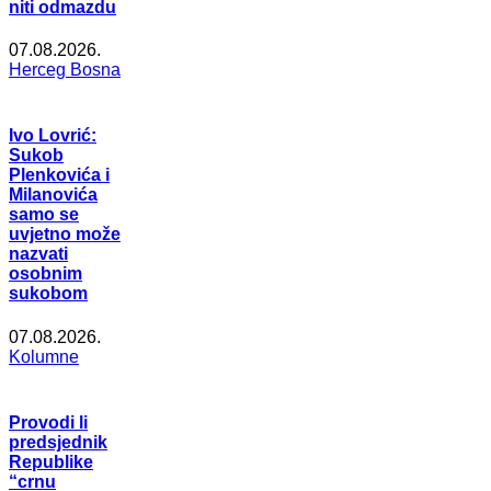
niti odmazdu
07.08.2026.
Herceg Bosna
Ivo Lovrić:
Sukob
Plenkovića i
Milanovića
samo se
uvjetno može
nazvati
osobnim
sukobom
07.08.2026.
Kolumne
Provodi li
predsjednik
Republike
“crnu