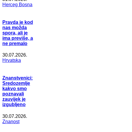
Herceg Bosna
Pravda je kod
nas možda
spora, ali je
ima previše, a
ne premalo
30.07.2026.
Hrvatska
Znanstvenici:
Sredozemlje
kakvo smo
poznavali
zauvijek je
izgubljeno
30.07.2026.
Znanost