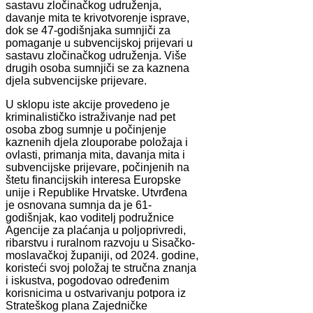
sastavu zločinačkog udruženja,
davanje mita te krivotvorenje isprave,
dok se 47-godišnjaka sumnjiči za
pomaganje u subvencijskoj prijevari u
sastavu zločinačkog udruženja. Više
drugih osoba sumnjiči se za kaznena
djela subvencijske prijevare.
U sklopu iste akcije provedeno je
kriminalističko istraživanje nad pet
osoba zbog sumnje u počinjenje
kaznenih djela zlouporabe položaja i
ovlasti, primanja mita, davanja mita i
subvencijske prijevare, počinjenih na
štetu financijskih interesa Europske
unije i Republike Hrvatske. Utvrđena
je osnovana sumnja da je 61-
godišnjak, kao voditelj podružnice
Agencije za plaćanja u poljoprivredi,
ribarstvu i ruralnom razvoju u Sisačko-
moslavačkoj županiji, od 2024. godine,
koristeći svoj položaj te stručna znanja
i iskustva, pogodovao određenim
korisnicima u ostvarivanju potpora iz
Strateškog plana Zajedničke