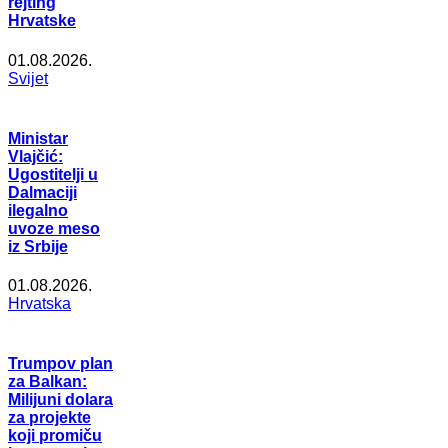
rejting
Hrvatske
01.08.2026.
Svijet
Ministar
Vlajčić:
Ugostitelji u
Dalmaciji
ilegalno
uvoze meso
iz Srbije
01.08.2026.
Hrvatska
Trumpov plan
za Balkan:
Milijuni dolara
za projekte
koji promiču