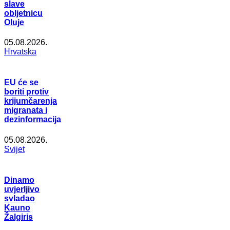
slave
obljetnicu
Oluje
05.08.2026.
Hrvatska
EU će se
boriti protiv
krijumčarenja
migranata i
dezinformacija
05.08.2026.
Svijet
Dinamo
uvjerljivo
svladao
Kauno
Žalgiris