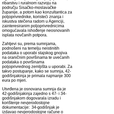
ribarstvu i ruralnom razvoju na
području Sisačko-moslavačke
županije, a potom kao konzultantica za
poljoprivrednike, koristeći znanja i
iskustva stečena radom u Agenciji,
zainteresiranim poljoprivrednicima
omogućavala ishođenje neosnovanih
isplata novčanih potpora.
Zahtjevi su, prema sumnjama,
podnošeni na temelju neistinitih
podataka o uporabi stajskog gnojiva
na oraničnim površinama te uvećanih
podataka o površinama
poljoprivrednog zemljišta u uporabi. Za
takvo postupanje, kako se sumnja, 42-
godišnjakinja je primala najmanje 300
eura po mjeri.
Utvrđena je osnovana sumnja da je
42-godišnjakinja zajedno s 47- i 34-
godišnjakom dogovarala izradu i
korištenje nevjerodostojne
dokumentacije: 34-godišnjak je
izdavao nevjerodostojne račune o