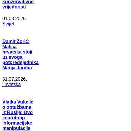
konzervativne
vrijednosti
01.08.2026.
Svijet
Damir Zorić:
Matica
hrvatska stoji
uz svoga
potpredsjednika
Marija Jareba
31.07.2026.
Hrvatska
Vlatka Vukelić
o optužbama
iz Rusije: Ovo
je prototip
informacijske
manipulacije