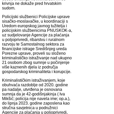
krivnja ne dokaže pred hrvatskim
sudom.
Policijski službenici Policijske uprave
sisačko-moslavačke, u koordinaciji s
Uredom europskog javnog tužitelja i
policijskim službenicima PNUSKOK-a,
uz sudjelovanje Agencije za plaćanja
u poljoprivredi, ribarstvu i ruralnom
razvoju te Samostalnog sektora za
financijske istrage Središnjeg ureda
Porezne uprave, proveli su složeno
kriminalističko istraživanje nad ukupno
21 osobom zbog sumnje u počinjenje
više kaznenih djela iz područja
gospodarskog kriminaliteta i korupcije.
Kriminalističkim istraživanjem, koje
obuhvaća razdoblje od 2020. godine
pa nadalje, utvrđena je osnovana
sumnja da je 42-godišnjakinja ( Iva
Mikšić; policija nije navela ime; op.a.),
do lipnja 2023. godine zaposlena kao
stručna savjetnica u podružnici
Agencije za plaćanja u poljoprivredi,