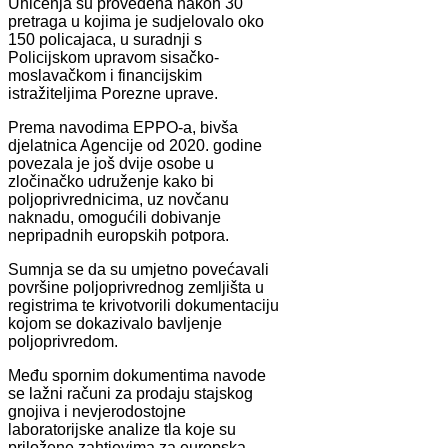
Uhićenja su provedena nakon 30
pretraga u kojima je sudjelovalo oko
150 policajaca, u suradnji s
Policijskom upravom sisačko-
moslavačkom i financijskim
istražiteljima Porezne uprave.
Prema navodima EPPO-a, bivša
djelatnica Agencije od 2020. godine
povezala je još dvije osobe u
zločinačko udruženje kako bi
poljoprivrednicima, uz novčanu
naknadu, omogućili dobivanje
nepripadnih europskih potpora.
Sumnja se da su umjetno povećavali
površine poljoprivrednog zemljišta u
registrima te krivotvorili dokumentaciju
kojom se dokazivalo bavljenje
poljoprivredom.
Među spornim dokumentima navode
se lažni računi za prodaju stajskog
gnojiva i nevjerodostojne
laboratorijske analize tla koje su
priložene zahtjevima za europska