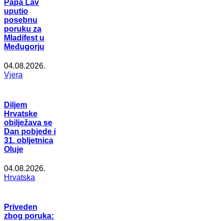
Papa Lav
uputio
posebnu
poruku za
Mladifest u
Međugorju
04.08.2026.
Vjera
Diljem
Hrvatske
obilježava se
Dan pobjede i
31. obljetnica
Oluje
04.08.2026.
Hrvatska
Priveden
zbog poruka: