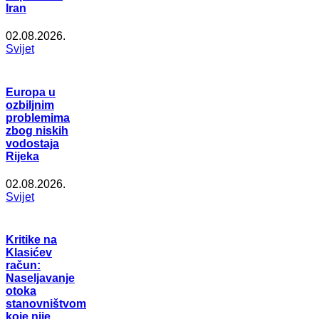
Iran
02.08.2026.
Svijet
Europa u
ozbiljnim
problemima
zbog niskih
vodostaja
Rijeka
02.08.2026.
Svijet
Kritike na
Klasićev
račun:
Naseljavanje
otoka
stanovništvom
koje nije