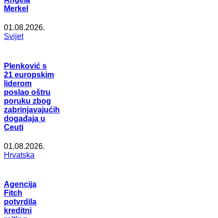
Merkel
01.08.2026.
Svijet
Plenković s
21 europskim
liderom
poslao oštru
poruku zbog
zabrinjavajućih
događaja u
Ceuti
01.08.2026.
Hrvatska
Agencija
Fitch
potvrdila
kreditni