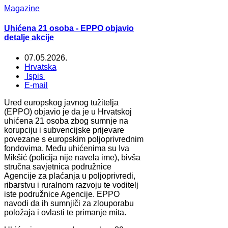
Magazine
Uhićena 21 osoba - EPPO objavio
detalje akcije
07.05.2026.
Hrvatska
Ispis
E-mail
Ured europskog javnog tužitelja
(EPPO) objavio je da je u Hrvatskoj
uhićena 21 osoba zbog sumnje na
korupciju i subvencijske prijevare
povezane s europskim poljoprivrednim
fondovima. Među uhićenima su Iva
Mikšić (policija nije navela ime), bivša
stručna savjetnica podružnice
Agencije za plaćanja u poljoprivredi,
ribarstvu i ruralnom razvoju te voditelj
iste podružnice Agencije. EPPO
navodi da ih sumnjiči za zlouporabu
položaja i ovlasti te primanje mita.