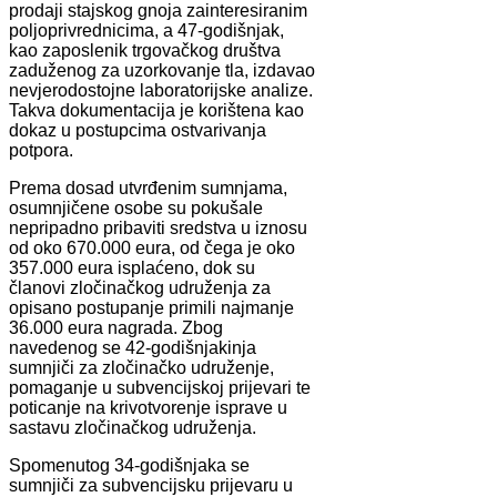
prodaji stajskog gnoja zainteresiranim
poljoprivrednicima, a 47-godišnjak,
kao zaposlenik trgovačkog društva
zaduženog za uzorkovanje tla, izdavao
nevjerodostojne laboratorijske analize.
Takva dokumentacija je korištena kao
dokaz u postupcima ostvarivanja
potpora.
Prema dosad utvrđenim sumnjama,
osumnjičene osobe su pokušale
nepripadno pribaviti sredstva u iznosu
od oko 670.000 eura, od čega je oko
357.000 eura isplaćeno, dok su
članovi zločinačkog udruženja za
opisano postupanje primili najmanje
36.000 eura nagrada. Zbog
navedenog se 42-godišnjakinja
sumnjiči za zločinačko udruženje,
pomaganje u subvencijskoj prijevari te
poticanje na krivotvorenje isprave u
sastavu zločinačkog udruženja.
Spomenutog 34-godišnjaka se
sumnjiči za subvencijsku prijevaru u