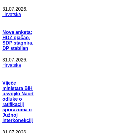
31.07.2026.
Hrvatska
Nova anketa:
HDZ ojačao,
SDP stagnira,
DP stabilan
31.07.2026.
Hrvatska
Vijeće
ministara BiH
usvojilo Nacrt
odluke o
ratifikaciji
sporazuma o
Južnoj
interkonekciji
31.07.2026.