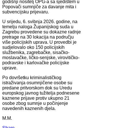
godišnji nositelj OPG-a sa sjedištem u
Popovači sumnjiče za davanje mita i
subvencijsku prijevaru.
U srijedu, 6. svibnja 2026. godine, na
temelju naloga Županijskog suda u
Zagrebu provedene su dokazne radnje
pretrage na 30 lokacija na području
više policijskih uprava. U provedbi je
sudjelovalo oko 150 policijskih
službenika, zagrebačke, sisačko-
moslavačke, ličko-senjske, virovitičko-
podravske i karlovačke policijske
uprave.
Po dovršetku kriminalističkog
istraživanja osumnjičene osobe su
predane pritvorskom dok su Uredu
europskog javnog tužitelja podnesene
kaznene prijave protiv ukupno 21
osobe zbog sumnje u počinjenje
navedenih kaznenih djela.
M.M.
Share