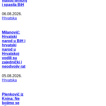
vlastiti teritorij
i spasila BiH
06.08.2026.
Hrvatska
Milanović:
Hrvatski
narod u BiH i
hrvatski
narod u
Hrvatskoj
vodili su
zajednički i
neodvojiv rat
05.08.2026.
Hrvatska
Plenković iz
Knina: Ne
bojimo se