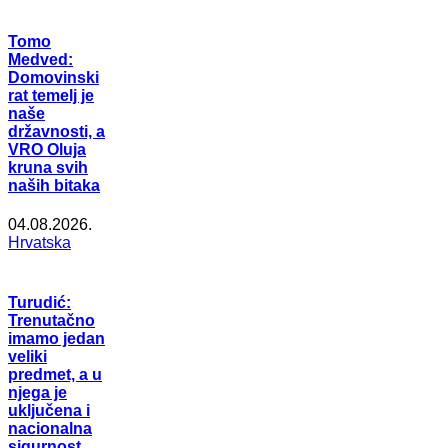
Tomo
Medved:
Domovinski
rat temelj je
naše
državnosti, a
VRO Oluja
kruna svih
naših bitaka
04.08.2026.
Hrvatska
Turudić:
Trenutačno
imamo jedan
veliki
predmet, a u
njega je
uključena i
nacionalna
sigurnost