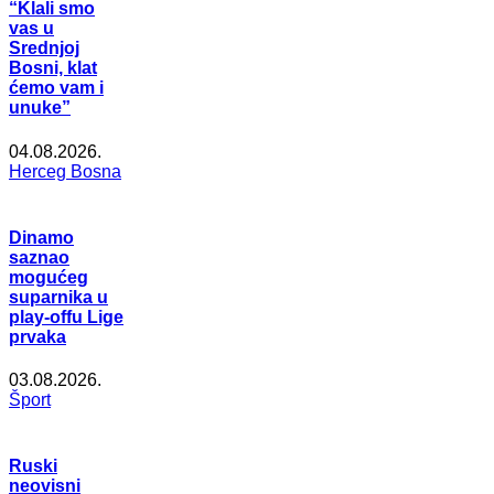
“Klali smo
vas u
Srednjoj
Bosni, klat
ćemo vam i
unuke”
04.08.2026.
Herceg Bosna
Dinamo
saznao
mogućeg
suparnika u
play-offu Lige
prvaka
03.08.2026.
Šport
Ruski
neovisni