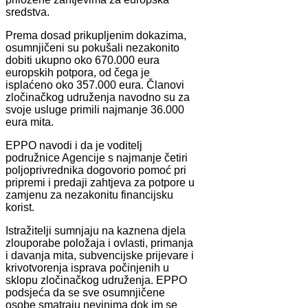
sredstva.
Prema dosad prikupljenim dokazima,
osumnjičeni su pokušali nezakonito
dobiti ukupno oko 670.000 eura
europskih potpora, od čega je
isplaćeno oko 357.000 eura. Članovi
zločinačkog udruženja navodno su za
svoje usluge primili najmanje 36.000
eura mita.
EPPO navodi i da je voditelj
podružnice Agencije s najmanje četiri
poljoprivrednika dogovorio pomoć pri
pripremi i predaji zahtjeva za potpore u
zamjenu za nezakonitu financijsku
korist.
Istražitelji sumnjaju na kaznena djela
zlouporabe položaja i ovlasti, primanja
i davanja mita, subvencijske prijevare i
krivotvorenja isprava počinjenih u
sklopu zločinačkog udruženja. EPPO
podsjeća da se sve osumnjičene
osobe smatraju nevinima dok im se