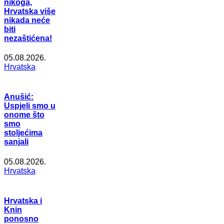
nikoga,
Hrvatska više
nikada neće
biti
nezaštićena!
05.08.2026.
Hrvatska
Anušić:
Uspjeli smo u
onome što
smo
stoljećima
sanjali
05.08.2026.
Hrvatska
Hrvatska i
Knin
ponosno