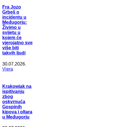
Fra Jozo
Grbeš o
incidentu u
Međugorju:
Živimo u
svijetu u
kojem će
vjerojatno sve
više biti
takvih ljudi
30.07.2026.
Vjera
Krakowiak na
ispitivanju
zbog
oskvrnuća
Gospinih
kipova i oltara
u Međugorju