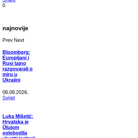
0
najnovije
Prev
Next
Bloomberg:
Europljani i
Rusi tajno
razgovarali o
miru u
Ukrajini
06.08.2026.
Svijet
Luka Mišetić:
Hrvatska je
Olujom
oslobodila