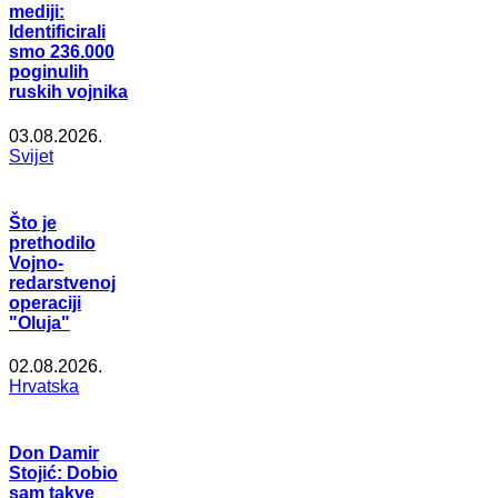
mediji:
Identificirali
smo 236.000
poginulih
ruskih vojnika
03.08.2026.
Svijet
Što je
prethodilo
Vojno-
redarstvenoj
operaciji
"Oluja"
02.08.2026.
Hrvatska
Don Damir
Stojić: Dobio
sam takve