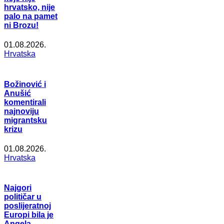
hrvatsko, nije
palo na pamet
ni Brozu!
01.08.2026.
Hrvatska
Božinović i
Anušić
komentirali
najnoviju
migrantsku
krizu
01.08.2026.
Hrvatska
Najgori
političar u
poslijeratnoj
Europi bila je
Angela