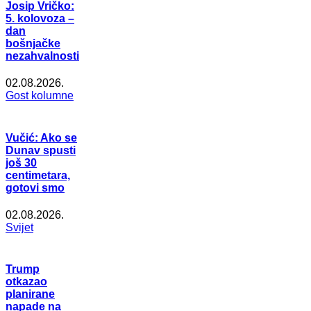
Josip Vričko:
5. kolovoza –
dan
bošnjačke
nezahvalnosti
02.08.2026.
Gost kolumne
Vučić: Ako se
Dunav spusti
još 30
centimetara,
gotovi smo
02.08.2026.
Svijet
Trump
otkazao
planirane
napade na