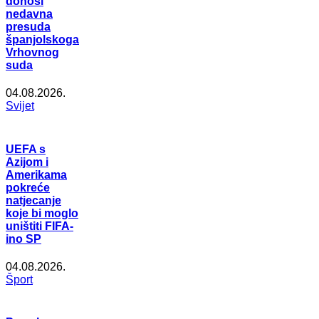
donosi
nedavna
presuda
španjolskoga
Vrhovnog
suda
04.08.2026.
Svijet
UEFA s
Azijom i
Amerikama
pokreće
natjecanje
koje bi moglo
uništiti FIFA-
ino SP
04.08.2026.
Šport