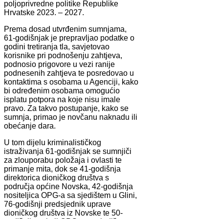
poljoprivredne politike Republike
Hrvatske 2023. – 2027.
Prema dosad utvrđenim sumnjama,
61-godišnjak je prepravljao podatke o
godini tretiranja tla, savjetovao
korisnike pri podnošenju zahtjeva,
podnosio prigovore u vezi ranije
podnesenih zahtjeva te posredovao u
kontaktima s osobama u Agenciji, kako
bi određenim osobama omogućio
isplatu potpora na koje nisu imale
pravo. Za takvo postupanje, kako se
sumnja, primao je novčanu naknadu ili
obećanje dara.
U tom dijelu kriminalističkog
istraživanja 61-godišnjak se sumnjiči
za zlouporabu položaja i ovlasti te
primanje mita, dok se 41-godišnja
direktorica dioničkog društva s
područja općine Novska, 42-godišnja
nositeljica OPG-a sa sjedištem u Glini,
76-godišnji predsjednik uprave
dioničkog društva iz Novske te 50-