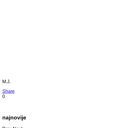
M.J.
Share
0
najnovije