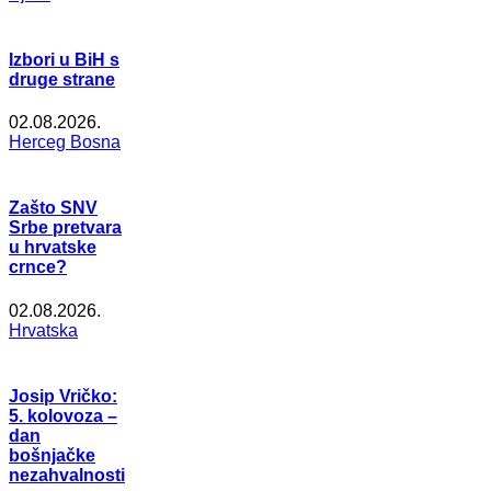
Izbori u BiH s
druge strane
02.08.2026.
Herceg Bosna
Zašto SNV
Srbe pretvara
u hrvatske
crnce?
02.08.2026.
Hrvatska
Josip Vričko:
5. kolovoza –
dan
bošnjačke
nezahvalnosti