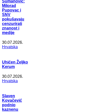
Šumanović:
Milorad
Pupovac i
SNV
pokušavaju
cenzurirati
znanost i
medije
30.07.2026.
Hrvatska
Uhićen Željko
Kerum
30.07.2026.
Hrvatska
Slaven
Kovačević
podnio
kaznenu