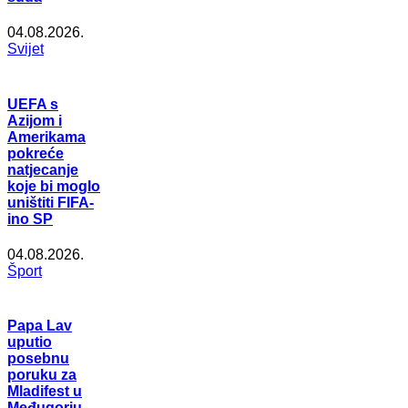
04.08.2026.
Svijet
UEFA s
Azijom i
Amerikama
pokreće
natjecanje
koje bi moglo
uništiti FIFA-
ino SP
04.08.2026.
Šport
Papa Lav
uputio
posebnu
poruku za
Mladifest u
Međugorju