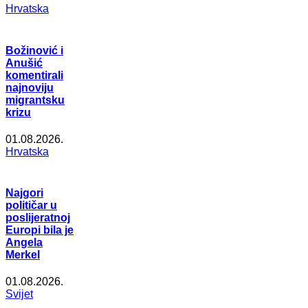
Hrvatska
Božinović i
Anušić
komentirali
najnoviju
migrantsku
krizu
01.08.2026.
Hrvatska
Najgori
političar u
poslijeratnoj
Europi bila je
Angela
Merkel
01.08.2026.
Svijet