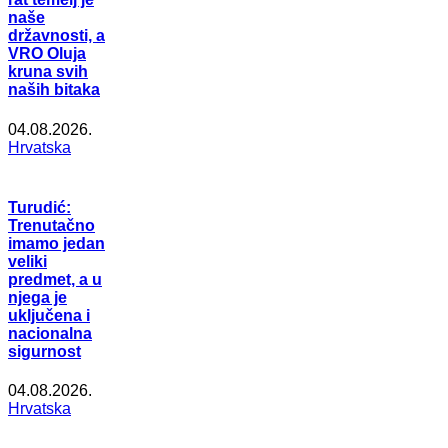
naše
državnosti, a
VRO Oluja
kruna svih
naših bitaka
04.08.2026.
Hrvatska
Turudić:
Trenutačno
imamo jedan
veliki
predmet, a u
njega je
uključena i
nacionalna
sigurnost
04.08.2026.
Hrvatska