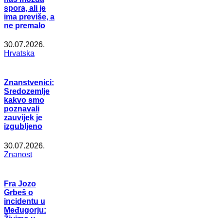
spora, ali je
ima previše, a
ne premalo
30.07.2026.
Hrvatska
Znanstvenici:
Sredozemlje
kakvo smo
poznavali
zauvijek je
izgubljeno
30.07.2026.
Znanost
Fra Jozo
Grbeš o
incidentu u
Međugorju: