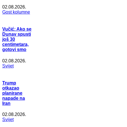
02.08.2026.
Gost kolumne
Vučić: Ako se
Dunav spusti
još 30
centimetara,
gotovi smo
02.08.2026.
Svijet
Trump
otkazao
planirane
napade na
Iran
02.08.2026.
Svijet