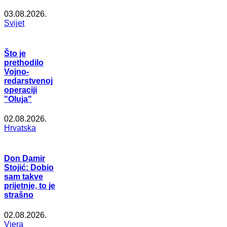
03.08.2026.
Svijet
Što je
prethodilo
Vojno-
redarstvenoj
operaciji
"Oluja"
02.08.2026.
Hrvatska
Don Damir
Stojić: Dobio
sam takve
prijetnje, to je
strašno
02.08.2026.
Vjera