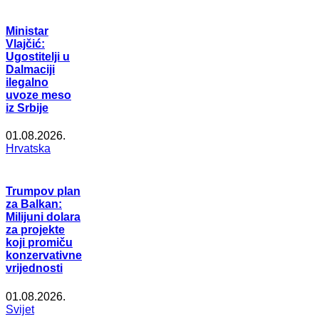
Ministar
Vlajčić:
Ugostitelji u
Dalmaciji
ilegalno
uvoze meso
iz Srbije
01.08.2026.
Hrvatska
Trumpov plan
za Balkan:
Milijuni dolara
za projekte
koji promiču
konzervativne
vrijednosti
01.08.2026.
Svijet