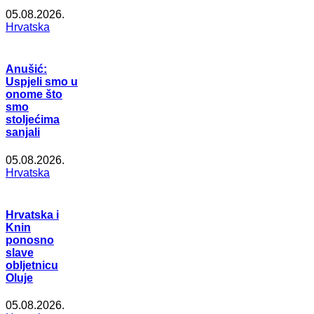
05.08.2026.
Hrvatska
Anušić:
Uspjeli smo u
onome što
smo
stoljećima
sanjali
05.08.2026.
Hrvatska
Hrvatska i
Knin
ponosno
slave
obljetnicu
Oluje
05.08.2026.