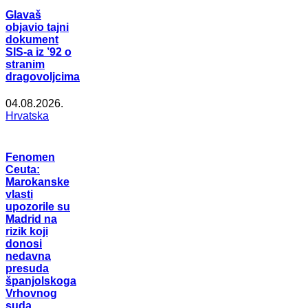
Glavaš
objavio tajni
dokument
SIS-a iz ’92 o
stranim
dragovoljcima
04.08.2026.
Hrvatska
Fenomen
Ceuta:
Marokanske
vlasti
upozorile su
Madrid na
rizik koji
donosi
nedavna
presuda
španjolskoga
Vrhovnog
suda