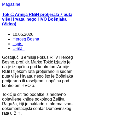
Magazine
Tokić: Armija RBiH protjerala 7 puta
više Hrvata, nego HVO Bošnjaka
(Video)
10.05.2026.
Herceg Bosna
Ispis
E-mail
Gostujući u emisiji Fokus RTV Herceg
Bosne, prof. dr. Marko Tokić izjavio je
da je iz općina pod kontrolom Armije
RBiH tijekom rata protjerano ili sedam
puta više Hrvata, nego što je Bošnjaka
protjerano ili raseljeno iz općina pod
kontrolom HVO-a.
Tokić je citirao podatke iz nedavno
objavljene knjige pokojnog Željka
Raguža, čiji je nakladnik Informativno-
dokumentacijski centar Domovinskog
rata u BiH.