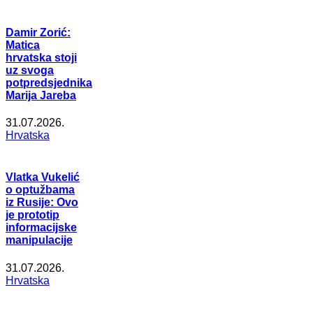
Damir Zorić:
Matica
hrvatska stoji
uz svoga
potpredsjednika
Marija Jareba
31.07.2026.
Hrvatska
Vlatka Vukelić
o optužbama
iz Rusije: Ovo
je prototip
informacijske
manipulacije
31.07.2026.
Hrvatska