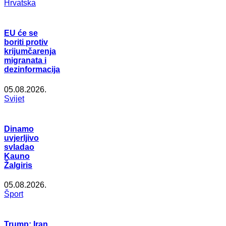
Hrvatska
EU će se
boriti protiv
krijumčarenja
migranata i
dezinformacija
05.08.2026.
Svijet
Dinamo
uvjerljivo
svladao
Kauno
Žalgiris
05.08.2026.
Šport
Trump: Iran