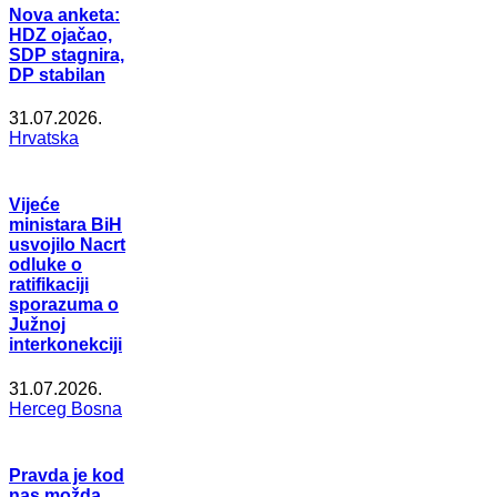
Nova anketa:
HDZ ojačao,
SDP stagnira,
DP stabilan
31.07.2026.
Hrvatska
Vijeće
ministara BiH
usvojilo Nacrt
odluke o
ratifikaciji
sporazuma o
Južnoj
interkonekciji
31.07.2026.
Herceg Bosna
Pravda je kod
nas možda