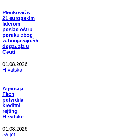
Plenković s
21 europskim
liderom
poslao oštru
poruku zbog
zabrinjavajućih
događaja u
Ceuti
01.08.2026.
Hrvatska
Agencija
Fitch
potvrdila
kreditni
rejting
Hrvatske
01.08.2026.
Svijet