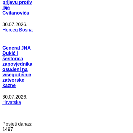
prijavu protiv
Ilije
Cvitanovića
30.07.2026.
Herceg Bosna
General JNA
Đukić i
šestorica
zapovjednika
osuđeni na
višegodišnje
zatvorske
kazne
30.07.2026.
Hrvatska
Posjeti danas:
1497