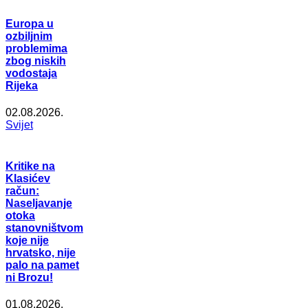
Europa u
ozbiljnim
problemima
zbog niskih
vodostaja
Rijeka
02.08.2026.
Svijet
Kritike na
Klasićev
račun:
Naseljavanje
otoka
stanovništvom
koje nije
hrvatsko, nije
palo na pamet
ni Brozu!
01.08.2026.