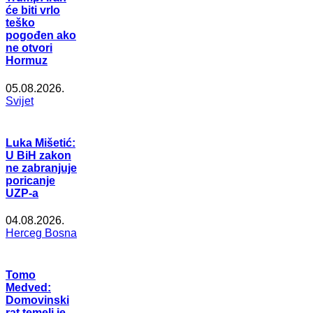
će biti vrlo
teško
pogođen ako
ne otvori
Hormuz
05.08.2026.
Svijet
Luka Mišetić:
U BiH zakon
ne zabranjuje
poricanje
UZP-a
04.08.2026.
Herceg Bosna
Tomo
Medved:
Domovinski
rat temelj je