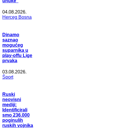
unuke”
04.08.2026.
Herceg Bosna
Dinamo
saznao
mogućeg
suparnika u
play-offu Lige
prvaka
03.08.2026.
Šport
Ruski
neovisni
mediji:
Identificirali
smo 236.000
poginulih
ruskih vojnika