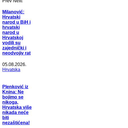
Prev
Next
Milanović:
Hrvatski
narod u BiH i
hrvatski
narod u
Hrvatskoj
vodili su
zajednički i
neodvojiv rat
05.08.2026.
Hrvatska
Plenković iz
Knina: Ne
bojimo se
nikoga,
Hrvatska više
nikada neće
biti
nezaštićena!