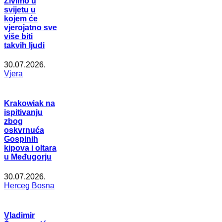
Živimo u
svijetu u
kojem će
vjerojatno sve
više biti
takvih ljudi
30.07.2026.
Vjera
Krakowiak na
ispitivanju
zbog
oskvrnuća
Gospinih
kipova i oltara
u Međugorju
30.07.2026.
Herceg Bosna
Vladimir