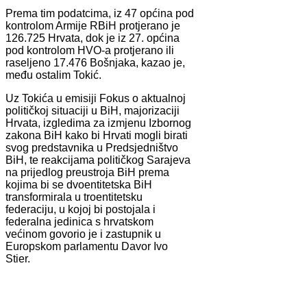
Prema tim podatcima, iz 47 općina pod
kontrolom Armije RBiH protjerano je
126.725 Hrvata, dok je iz 27. općina
pod kontrolom HVO-a protjerano ili
raseljeno 17.476 Bošnjaka, kazao je,
među ostalim Tokić.
Uz Tokića u emisiji Fokus o aktualnoj
političkoj situaciji u BiH, majorizaciji
Hrvata, izgledima za izmjenu Izbornog
zakona BiH kako bi Hrvati mogli birati
svog predstavnika u Predsjedništvo
BiH, te reakcijama političkog Sarajeva
na prijedlog preustroja BiH prema
kojima bi se dvoentitetska BiH
transformirala u troentitetsku
federaciju, u kojoj bi postojala i
federalna jedinica s hrvatskom
većinom govorio je i zastupnik u
Europskom parlamentu Davor Ivo
Stier.