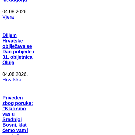
04.08.2026.
Vjera
Diljem
Hrvatske
obilježava se
Dan pobjede i
31. obljetnica
Oluje
04.08.2026.
Hrvatska
Priveden
zbog poruka:
“Klali smo
vas u
Srednjoj
Bosni, klat
ćemo vam i