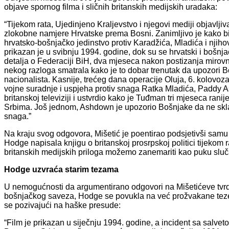
objave spornog filma i sličnih britanskih medijskih uradaka:
“Tijekom rata, Ujedinjeno Kraljevstvo i njegovi mediji objavlji
zlokobne namjere Hrvatske prema Bosni. Zanimljivo je kako bi t
hrvatsko-bošnjačko jedinstvo protiv Karadžića, Mladića i njiho
prikazan je u svibnju 1994. godine, dok su se hrvatski i bošnjačk
detalja o Federaciji BiH, dva mjeseca nakon postizanja mirovn
nekog razloga smatrala kako je to dobar trenutak da upozori B
nacionalista. Kasnije, trećeg dana operacije Oluja, 6. kolov
vojne suradnje i uspjeha protiv snaga Ratka Mladića, Paddy As
britanskoj televiziji i ustvrdio kako je Tuđman tri mjeseca ran
Srbima. Još jednom, Ashdown je upozorio Bošnjake da ne sklap
snaga.”
Na kraju svog odgovora, Mišetić je poentirao podsjetivši sam
Hodge napisala knjigu o britanskoj prosrpskoj politici tijekom 
britanskih medijskih priloga možemo zanemariti kao puku sluč
Hodge uzvraća starim tezama
U nemogućnosti da argumentirano odgovori na Mišetićeve tvrd
bošnjačkog saveza, Hodge se povukla na već prožvakane teze,
se pozivajući na haške presude:
“Film je prikazan u siječnju 1994. godine, a incident sa salv