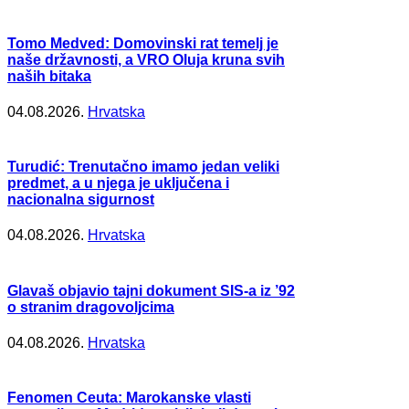
Tomo Medved: Domovinski rat temelj je
naše državnosti, a VRO Oluja kruna svih
naših bitaka
04.08.2026.
Hrvatska
Turudić: Trenutačno imamo jedan veliki
predmet, a u njega je uključena i
nacionalna sigurnost
04.08.2026.
Hrvatska
Glavaš objavio tajni dokument SIS-a iz ’92
o stranim dragovoljcima
04.08.2026.
Hrvatska
Fenomen Ceuta: Marokanske vlasti