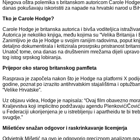
Njegova oštra polemika s britanskom autoricom Carole Hodge j
danas pokušavaju iskoristiti za napade na hrvatski narod u BiH
Tko je Carole Hodge?
Carole Hodge je britanska autorica i bivša voditeljica istraži
Autorica je nekoliko knjiga, među kojima su “Velika Britanija i 
Zanimljivo je da je Hodge u svojim ranijim radovima, poput knj
detaljno dokumentirala i kritizirala prosrpsku pristranost britans
Unatoč tome, ona danas na društvenim mrežama dijeli upravo on
tog istog srpskog lobiranja.
Prijepor oko starog britanskog pamfleta
Rasprava je započela nakon što je Hodge na platformi X podije
godine, poznat po izrazito antihrvatskim stajalištima i optu
“Velike Hrvatske”.
Uz objavu videa, Hodge je napisala: “Ovaj film obavezno mora
Kraljevstva koji implicitno podržavaju agendu Plenković/Čovi
u Federaciji ukorijenjena je u istrebljenju i apartheidu te bi t
svugdje.”
Mišetićev snažan odgovor i raskrinkavanje licemjerja
Odvjetnik Mišetić na ovo je odgovorio preciznom analizom povi