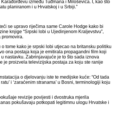
u Karađorđevu između Tuđmana i Miloševića. I, kao što
 planiranom i u Hrvatskoj i u Srbiji.”
teći se upravo riječima same Carole Hodge kako bi
jezine knjige “Srpski lobi u Ujedinjenom Kraljevstvu”,
a promovira.
 o tome kako je srpski lobi utjecao na britansku politiku
vo ona postaja koja je emitirala propagandni film koji
te u nastavku. Zabrinjavajuće je to što sada iznova
 je proizvela televizijska postaja za koju ste ranije
onstatacija o djelovanju iste te medijske kuće: “Od tada
ratu’ i ‘zaraćenim stranama’ u Bosni, terminologiji koju
ušaje revizije povijesti i dvostruka mjerila
i danas pokušavaju potkopati legitimnu ulogu Hrvatske i