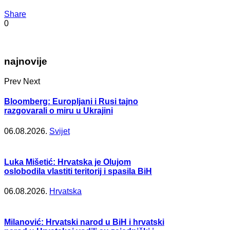
Share
0
najnovije
Prev
Next
Bloomberg: Europljani i Rusi tajno
razgovarali o miru u Ukrajini
06.08.2026.
Svijet
Luka Mišetić: Hrvatska je Olujom
oslobodila vlastiti teritorij i spasila BiH
06.08.2026.
Hrvatska
Milanović: Hrvatski narod u BiH i hrvatski