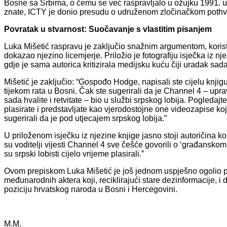
Bosne sa Srbima, o čemu se već raspravljalo u ožujku 1991. 
znate, ICTY je donio presudu o udruženom zločinačkom pothvatu
Povratak u stvarnost: Suočavanje s vlastitim pisanjem
Luka Mišetić raspravu je zaključio snažnim argumentom, koris
dokazao njezino licemjerje. Priložio je fotografiju isječka iz n
gdje je sama autorica kritizirala medijsku kuću čiji uradak sad
Mišetić je zaključio: “Gospođo Hodge, napisali ste cijelu knjigu
tijekom rata u Bosni. Čak ste sugerirali da je Channel 4 – upra
sada hvalite i retvitate – bio u službi srpskog lobija. Pogledaj
plasirate i predstavljate kao vjerodostojne one videozapise koje
sugerirali da je pod utjecajem srpskog lobija.”
U priloženom isječku iz njezine knjige jasno stoji autoričina k
su voditelji vijesti Channel 4 sve češće govorili o ‘građanskom 
su srpski lobisti cijelo vrijeme plasirali.”
Ovom prepiskom Luka Mišetić je još jednom uspješno ogolio pok
međunarodnih aktera koji, reciklirajući stare dezinformacije, 
poziciju hrvatskog naroda u Bosni i Hercegovini.
M.M.