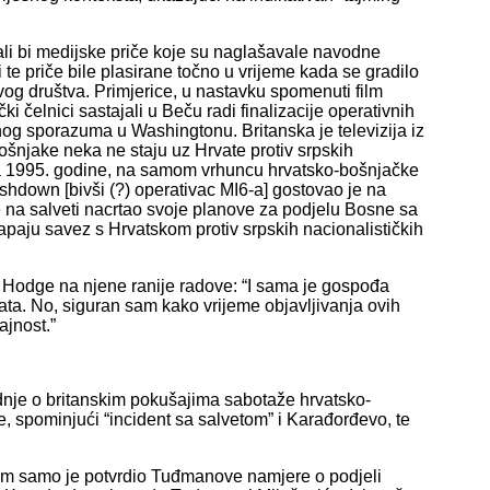
vali bi medijske priče koje su naglašavale navodne
e priče bile plasirane točno u vrijeme kada se gradilo
vog društva. Primjerice, u nastavku spomenuti film
i čelnici sastajali u Beču radi finalizacije operativnih
og sporazuma u Washingtonu. Britanska je televizija iz
ošnjake neka ne staju uz Hrvate protiv srpskih
oza 1995. godine, na samom vrhuncu hrvatsko-bošnjačke
hdown [bivši (?) operativac MI6-a] gostovao je na
ije na salveti nacrtao svoje planove za podjelu Bosne sa
aju savez s Hrvatskom protiv srpskih nacionalističkih
u Hodge na njene ranije radove: “I sama je gospođa
rata. No, siguran sam kako vrijeme objavljivanja ovih
ajnost.”
nje o britanskim pokušajima sabotaže hrvatsko-
 spominjući “incident sa salvetom” i Karađorđevo, te
etom samo je potvrdio Tuđmanove namjere o podjeli