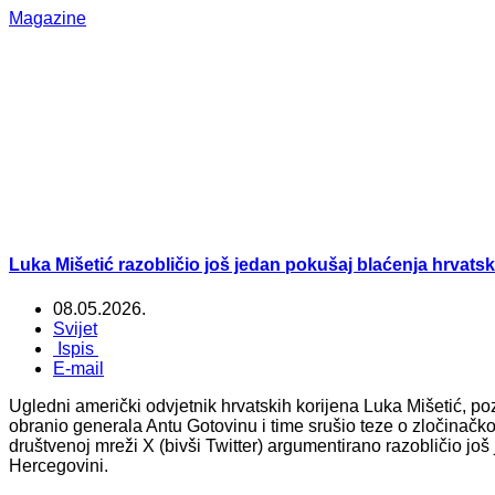
Magazine
Luka Mišetić razobličio još jedan pokušaj blaćenja hrvatsk
08.05.2026.
Svijet
Ispis
E-mail
Ugledni američki odvjetnik hrvatskih korijena Luka Mišetić, 
obranio generala Antu Gotovinu i time srušio teze o zločinač
društvenoj mreži X (bivši Twitter) argumentirano razobličio još
Hercegovini.