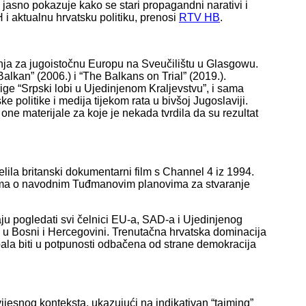
asno pokazuje kako se stari propagandni narativi i
 i aktualnu hrvatsku politiku, prenosi
RTV HB
.
vanja za jugoistočnu Europu na Sveučilištu u Glasgowu.
Balkan” (2006.) i “The Balkans on Trial” (2019.).
ige “Srpski lobi u Ujedinjenom Kraljevstvu”, i sama
ke politike i medija tijekom rata u bivšoj Jugoslaviji.
e materijale za koje je nekada tvrdila da su rezultat
lila britanski dokumentarni film s Channel 4 iz 1994.
žbama o navodnim Tuđmanovim planovima za stvaranje
ju pogledati svi čelnici EU-a, SAD-a i Ujedinjenog
ć u Bosni i Hercegovini. Trenutačna hrvatska dominacija
rebala biti u potpunosti odbačena od strane demokracija
jesnog konteksta, ukazujući na indikativan “tajming”