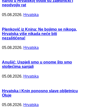
narod u Hrvatskoj vodili su zajednički i
neodvojiv rat
05.08.2026.
Hrvatska
Plenković iz Knina: Ne bojimo se nikoga,
Hrvatska više nikada neće biti
nezaštićena!
05.08.2026.
Hrvatska
Anušić: Uspjeli smo u onome što smo
stoljećima sanjali
05.08.2026.
Hrvatska
Hrvatska i Knin ponosno slave obljetnicu
Oluje
05.08.2026.
Hrvatska