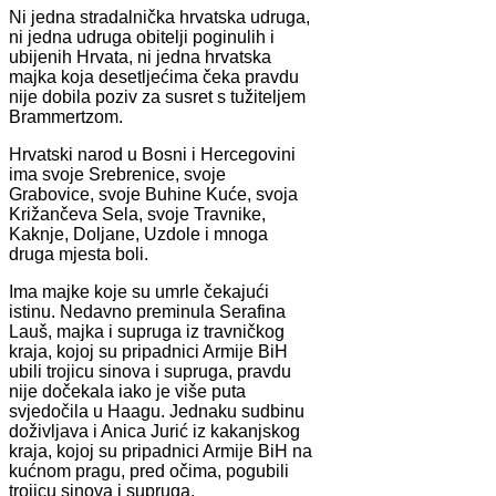
Ni jedna stradalnička hrvatska udruga,
ni jedna udruga obitelji poginulih i
ubijenih Hrvata, ni jedna hrvatska
majka koja desetljećima čeka pravdu
nije dobila poziv za susret s tužiteljem
Brammertzom.
Hrvatski narod u Bosni i Hercegovini
ima svoje Srebrenice, svoje
Grabovice, svoje Buhine Kuće, svoja
Križančeva Sela, svoje Travnike,
Kaknje, Doljane, Uzdole i mnoga
druga mjesta boli.
Ima majke koje su umrle čekajući
istinu. Nedavno preminula Serafina
Lauš, majka i supruga iz travničkog
kraja, kojoj su pripadnici Armije BiH
ubili trojicu sinova i supruga, pravdu
nije dočekala iako je više puta
svjedočila u Haagu. Jednaku sudbinu
doživljava i Anica Jurić iz kakanjskog
kraja, kojoj su pripadnici Armije BiH na
kućnom pragu, pred očima, pogubili
trojicu sinova i supruga.