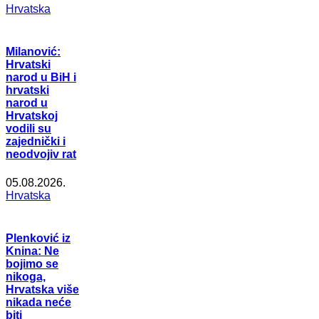
Hrvatska
Milanović:
Hrvatski
narod u BiH i
hrvatski
narod u
Hrvatskoj
vodili su
zajednički i
neodvojiv rat
05.08.2026.
Hrvatska
Plenković iz
Knina: Ne
bojimo se
nikoga,
Hrvatska više
nikada neće
biti