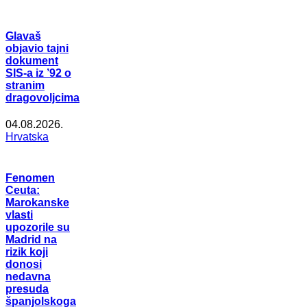
Glavaš
objavio tajni
dokument
SIS-a iz ’92 o
stranim
dragovoljcima
04.08.2026.
Hrvatska
Fenomen
Ceuta:
Marokanske
vlasti
upozorile su
Madrid na
rizik koji
donosi
nedavna
presuda
španjolskoga