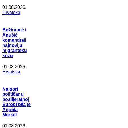
01.08.2026.
Hrvatska
Božinović i
Anušić
komentirali
najnoviju
migrantsku
krizu
01.08.2026.
Hrvatska
Najgori
političar u
poslijeratnoj
Europi bila je
Angela
Merkel
01.08.2026.