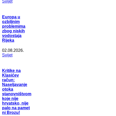
Svijet
Europa u
ozbiljnim
problemima
zbog niskih
vodostaja
Rijeka
02.08.2026.
Svijet
Kritike na
Klasićev
račun:
Naseljavanje
otoka
stanovništvom
koje nije
hrvatsko, nije
palo na pamet
ni Brozu!