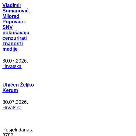
Vladimir
Šumanović:
Milorad
Pupovac i
SNV
pokušavaju
cenzurirati
znanost i
medije
30.07.2026.
Hrvatska
Uhićen Željko
Kerum
30.07.2026.
Hrvatska
Posjeti danas:
3782