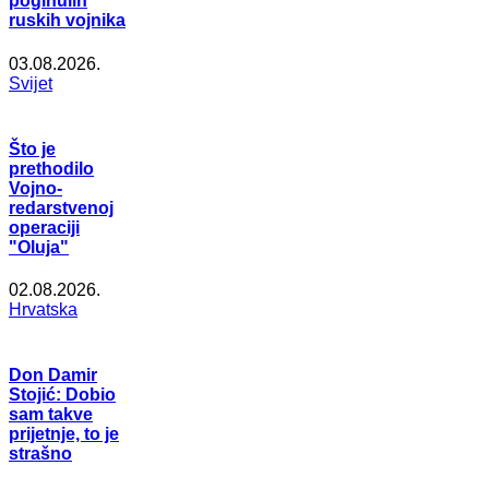
poginulih
ruskih vojnika
03.08.2026.
Svijet
Što je
prethodilo
Vojno-
redarstvenoj
operaciji
"Oluja"
02.08.2026.
Hrvatska
Don Damir
Stojić: Dobio
sam takve
prijetnje, to je
strašno