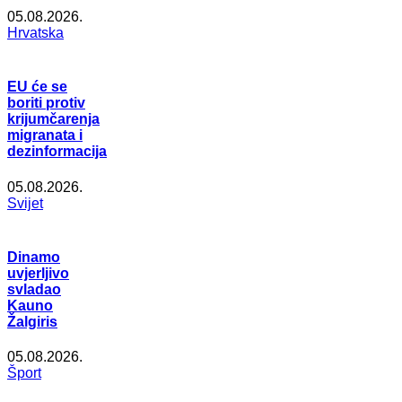
05.08.2026.
Hrvatska
EU će se
boriti protiv
krijumčarenja
migranata i
dezinformacija
05.08.2026.
Svijet
Dinamo
uvjerljivo
svladao
Kauno
Žalgiris
05.08.2026.
Šport