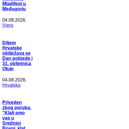
Mladifest u
Međugorju
04.08.2026.
Vjera
Diljem
Hrvatske
obilježava se
Dan pobjede i
31. obljetnica
Oluje
04.08.2026.
Hrvatska
Priveden
zbog poruka:
“Klali smo
vas u
Srednjoj
Bosni, klat