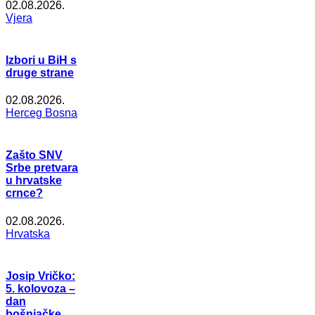
02.08.2026.
Vjera
Izbori u BiH s
druge strane
02.08.2026.
Herceg Bosna
Zašto SNV
Srbe pretvara
u hrvatske
crnce?
02.08.2026.
Hrvatska
Josip Vričko:
5. kolovoza –
dan
bošnjačke