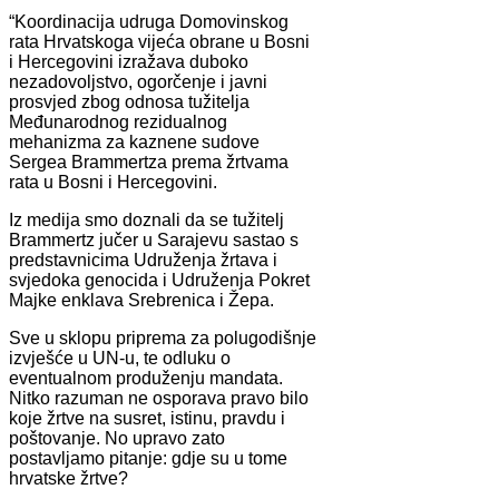
“Koordinacija udruga Domovinskog
rata Hrvatskoga vijeća obrane u Bosni
i Hercegovini izražava duboko
nezadovoljstvo, ogorčenje i javni
prosvjed zbog odnosa tužitelja
Međunarodnog rezidualnog
mehanizma za kaznene sudove
Sergea Brammertza prema žrtvama
rata u Bosni i Hercegovini.
Iz medija smo doznali da se tužitelj
Brammertz jučer u Sarajevu sastao s
predstavnicima Udruženja žrtava i
svjedoka genocida i Udruženja Pokret
Majke enklava Srebrenica i Žepa.
Sve u sklopu priprema za polugodišnje
izvješće u UN-u, te odluku o
eventualnom produženju mandata.
Nitko razuman ne osporava pravo bilo
koje žrtve na susret, istinu, pravdu i
poštovanje. No upravo zato
postavljamo pitanje: gdje su u tome
hrvatske žrtve?