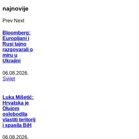
najnovije
Prev
Next
Bloomberg:
Europljani i
Rusi tajno
razgovarali o
miru u
Ukrajini
06.08.2026.
Svijet
Luka Mišetić:
Hrvatska je
Olujom
oslobodila
vlastiti teritorij
i spasila BiH
06.08.2026.