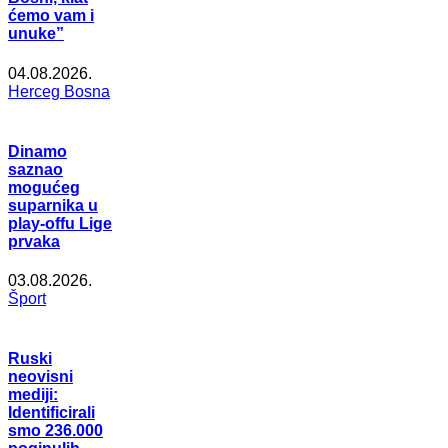
ćemo vam i
unuke”
04.08.2026.
Herceg Bosna
Dinamo
saznao
mogućeg
suparnika u
play-offu Lige
prvaka
03.08.2026.
Šport
Ruski
neovisni
mediji:
Identificirali
smo 236.000