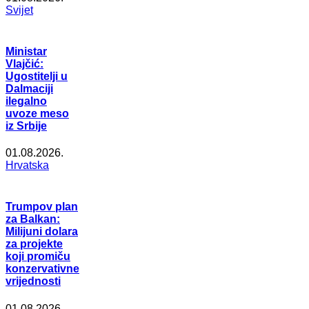
Svijet
Ministar
Vlajčić:
Ugostitelji u
Dalmaciji
ilegalno
uvoze meso
iz Srbije
01.08.2026.
Hrvatska
Trumpov plan
za Balkan:
Milijuni dolara
za projekte
koji promiču
konzervativne
vrijednosti
01.08.2026.