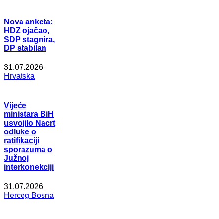
Nova anketa:
HDZ ojačao,
SDP stagnira,
DP stabilan
31.07.2026.
Hrvatska
Vijeće
ministara BiH
usvojilo Nacrt
odluke o
ratifikaciji
sporazuma o
Južnoj
interkonekciji
31.07.2026.
Herceg Bosna