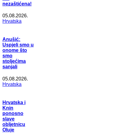
nezaštićena!
05.08.2026.
Hrvatska
Anušić:
Uspjeli smo u
onome što
smo
stoljećima
sanjali
05.08.2026.
Hrvatska
Hrvatska i
Knin
ponosno
slave
obljetnicu
Oluje