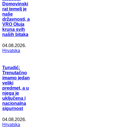
Domovinski
rat temelj je
naše
državnosti, a
VRO Oluja
kruna svih
naših bitaka
04.08.2026.
Hrvatska
Turudić:
Trenutačno
imamo jedan
veliki
predmet, a u
njega je
uključena i
nacionalna
sigurnost
04.08.2026.
Hrvatska