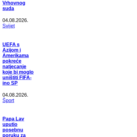
Vrhovnog
suda
04.08.2026.
Svijet
UEFA s
Azijom i
Amerikama
pokreće
natjecanje
koje bi moglo
uništiti FIFA-
ino SP
04.08.2026.
Šport
Papa Lav
uputio
posebnu
poruku za