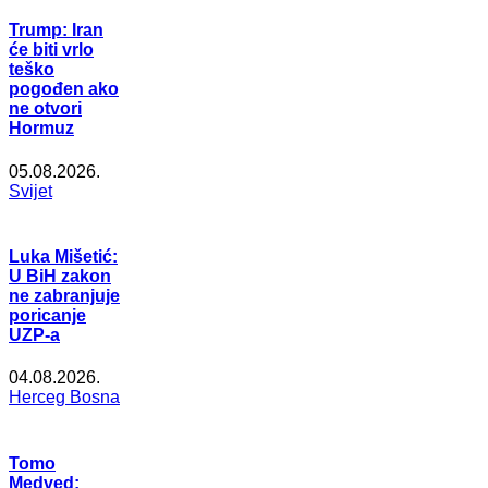
Trump: Iran
će biti vrlo
teško
pogođen ako
ne otvori
Hormuz
05.08.2026.
Svijet
Luka Mišetić:
U BiH zakon
ne zabranjuje
poricanje
UZP-a
04.08.2026.
Herceg Bosna
Tomo
Medved: