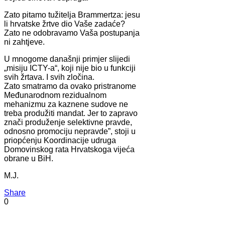
Zato pitamo tužitelja Brammertza: jesu
li hrvatske žrtve dio Vaše zadaće?
Zato ne odobravamo Vaša postupanja
ni zahtjeve.
U mnogome današnji primjer slijedi
„misiju ICTY-a“, koji nije bio u funkciji
svih žrtava. I svih zločina.
Zato smatramo da ovako pristranome
Međunarodnom rezidualnom
mehanizmu za kaznene sudove ne
treba produžiti mandat. Jer to zapravo
znači produženje selektivne pravde,
odnosno promociju nepravde”, stoji u
priopćenju Koordinacije udruga
Domovinskog rata Hrvatskoga vijeća
obrane u BiH.
M.J.
Share
0