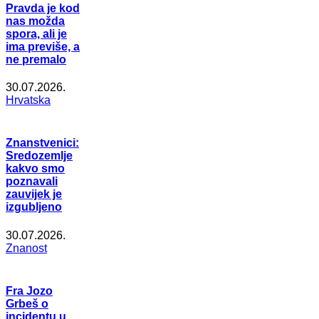
Pravda je kod
nas možda
spora, ali je
ima previše, a
ne premalo
30.07.2026.
Hrvatska
Znanstvenici:
Sredozemlje
kakvo smo
poznavali
zauvijek je
izgubljeno
30.07.2026.
Znanost
Fra Jozo
Grbeš o
incidentu u