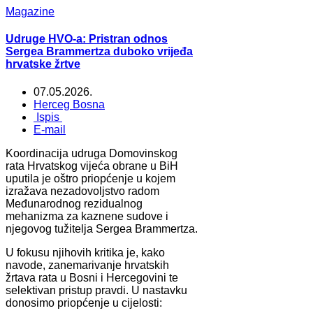
Magazine
Udruge HVO-a: Pristran odnos
Sergea Brammertza duboko vrijeđa
hrvatske žrtve
07.05.2026.
Herceg Bosna
Ispis
E-mail
Koordinacija udruga Domovinskog
rata Hrvatskog vijeća obrane u BiH
uputila je oštro priopćenje u kojem
izražava nezadovoljstvo radom
Međunarodnog rezidualnog
mehanizma za kaznene sudove i
njegovog tužitelja Sergea Brammertza.
U fokusu njihovih kritika je, kako
navode, zanemarivanje hrvatskih
žrtava rata u Bosni i Hercegovini te
selektivan pristup pravdi. U nastavku
donosimo priopćenje u cijelosti: