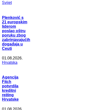
Svijet
Plenković s
21 europskim
liderom
poslao oštru
poruku zbog
zabrinjavajućih
događaja u
Ceuti
01.08.2026.
Hrvatska
Agencija
Fitch
potvrdila
kreditni
rejting
Hrvatske
01.08.2026.