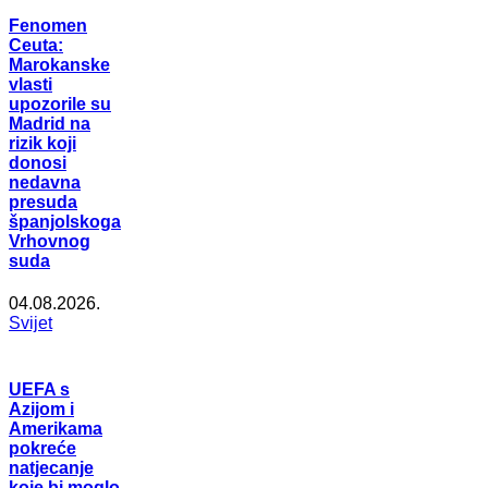
Fenomen
Ceuta:
Marokanske
vlasti
upozorile su
Madrid na
rizik koji
donosi
nedavna
presuda
španjolskoga
Vrhovnog
suda
04.08.2026.
Svijet
UEFA s
Azijom i
Amerikama
pokreće
natjecanje
koje bi moglo