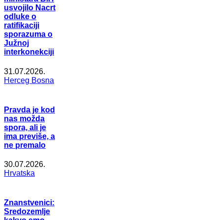
usvojilo Nacrt
odluke o
ratifikaciji
sporazuma o
Južnoj
interkonekciji
31.07.2026.
Herceg Bosna
Pravda je kod
nas možda
spora, ali je
ima previše, a
ne premalo
30.07.2026.
Hrvatska
Znanstvenici:
Sredozemlje