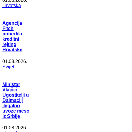
01.08.2026.
Hrvatska
Agencija
Fitch
potvrdila
kreditni
rejting
Hrvatske
01.08.2026.
Svijet
Ministar
Vlajčić:
Ugostitelji u
Dalmaciji
ilegalno
uvoze meso
iz Srbije
01.08.2026.