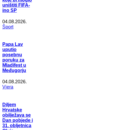
uništiti FIFA-
ino SP
04.08.2026.
Šport
Papa Lav
uputio
posebnu
poruku za
Mladifest u
Međugorju
04.08.2026.
Vjera
Diljem
Hrvatske
obilježava se
Dan pobjede i
31. obljetnica