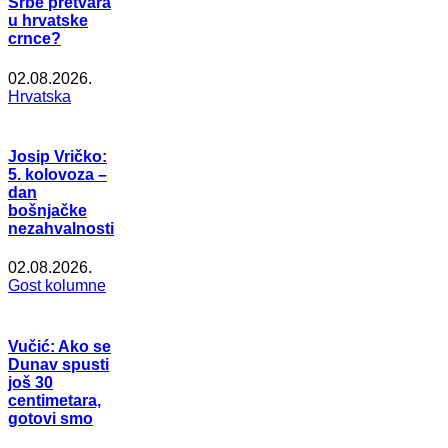
Srbe pretvara
u hrvatske
crnce?
02.08.2026.
Hrvatska
Josip Vričko:
5. kolovoza –
dan
bošnjačke
nezahvalnosti
02.08.2026.
Gost kolumne
Vučić: Ako se
Dunav spusti
još 30
centimetara,
gotovi smo