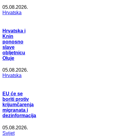
05.08.2026.
Hrvatska
Hrvatska i
Knin
ponosno
slave
obljetnicu
Oluje
05.08.2026.
Hrvatska
EU će se
boriti protiv
krijumčarenja
migranata i
dezinformacija
05.08.2026.
Svijet