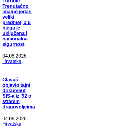
Turudić:
Trenutačno
imamo jedan
veliki
predmet, a u
njega je
uključena i
nacionalna
sigurnost
04.08.2026.
Hrvatska
Glavaš
objavio tajni
dokument
SIS-a iz ’92 o
stranim
dragovoljcima
04.08.2026.
Hrvatska