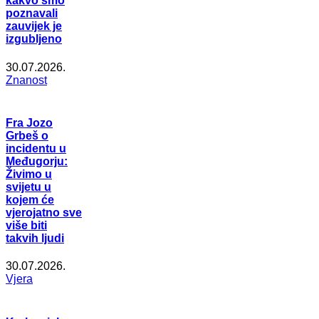
kakvo smo
poznavali
zauvijek je
izgubljeno
30.07.2026.
Znanost
Fra Jozo
Grbeš o
incidentu u
Međugorju:
Živimo u
svijetu u
kojem će
vjerojatno sve
više biti
takvih ljudi
30.07.2026.
Vjera