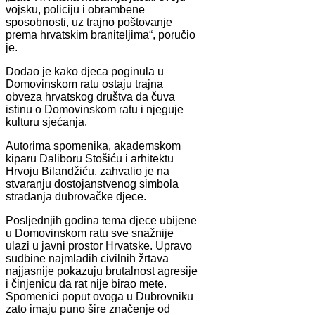
vojsku, policiju i obrambene
sposobnosti, uz trajno poštovanje
prema hrvatskim braniteljima“, poručio
je.
Dodao je kako djeca poginula u
Domovinskom ratu ostaju trajna
obveza hrvatskog društva da čuva
istinu o Domovinskom ratu i njeguje
kulturu sjećanja.
Autorima spomenika, akademskom
kiparu Daliboru Stošiću i arhitektu
Hrvoju Bilandžiću, zahvalio je na
stvaranju dostojanstvenog simbola
stradanja dubrovačke djece.
Posljednjih godina tema djece ubijene
u Domovinskom ratu sve snažnije
ulazi u javni prostor Hrvatske. Upravo
sudbine najmlađih civilnih žrtava
najjasnije pokazuju brutalnost agresije
i činjenicu da rat nije birao mete.
Spomenici poput ovoga u Dubrovniku
zato imaju puno šire značenje od