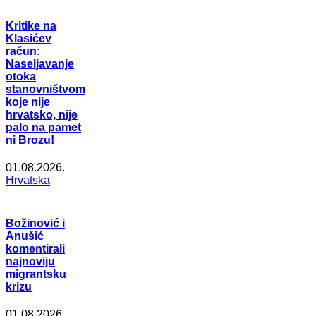
Kritike na
Klasićev
račun:
Naseljavanje
otoka
stanovništvom
koje nije
hrvatsko, nije
palo na pamet
ni Brozu!
01.08.2026.
Hrvatska
Božinović i
Anušić
komentirali
najnoviju
migrantsku
krizu
01.08.2026.