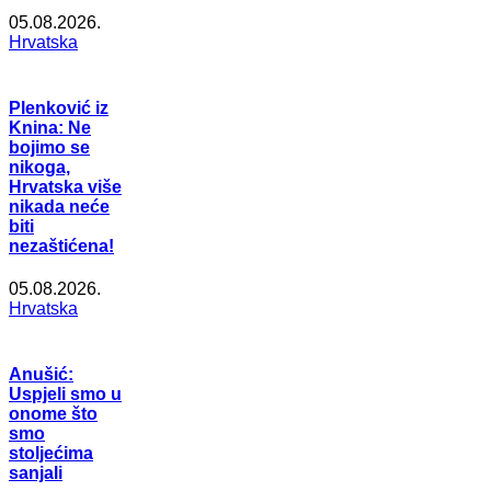
05.08.2026.
Hrvatska
Plenković iz
Knina: Ne
bojimo se
nikoga,
Hrvatska više
nikada neće
biti
nezaštićena!
05.08.2026.
Hrvatska
Anušić:
Uspjeli smo u
onome što
smo
stoljećima
sanjali