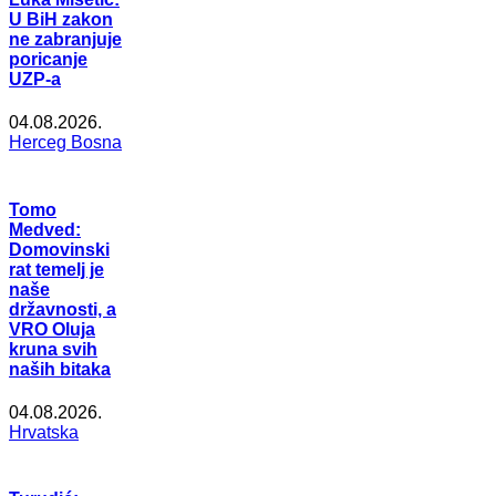
U BiH zakon
ne zabranjuje
poricanje
UZP-a
04.08.2026.
Herceg Bosna
Tomo
Medved:
Domovinski
rat temelj je
naše
državnosti, a
VRO Oluja
kruna svih
naših bitaka
04.08.2026.
Hrvatska