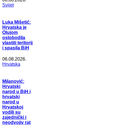
Svijet
Luka Mišetić:
Hrvatska je
Olujom
oslobodila
vlastiti teritorij
i spasila BiH
06.08.2026.
Hrvatska
Milanović:
Hrvatski
narod u BiH i
hrvatski
narod u
Hrvatskoj
vodili su
zajednički i
neodvojiv rat