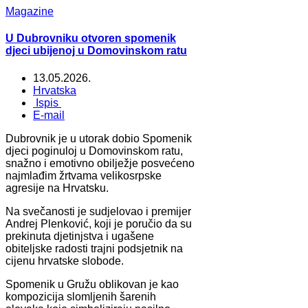
Magazine
U Dubrovniku otvoren spomenik
djeci ubijenoj u Domovinskom ratu
13.05.2026.
Hrvatska
Ispis
E-mail
Dubrovnik je u utorak dobio Spomenik
djeci poginuloj u Domovinskom ratu,
snažno i emotivno obilježje posvećeno
najmlađim žrtvama velikosrpske
agresije na Hrvatsku.
Na svečanosti je sudjelovao i premijer
Andrej Plenković, koji je poručio da su
prekinuta djetinjstva i ugašene
obiteljske radosti trajni podsjetnik na
cijenu hrvatske slobode.
Spomenik u Gružu oblikovan je kao
kompozicija slomljenih šarenih