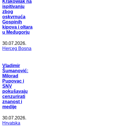
Krakowiak na
ispitivanju
zbog
oskvrnuća
Gospinih
kipova i oltara
u Međugorju
30.07.2026.
Herceg Bosna
Vladimir
Šumanović:
Milorad
Pupovac i
SNV
pokušavaju
cenzurirati
znanost i
medije
30.07.2026.
Hrvatska