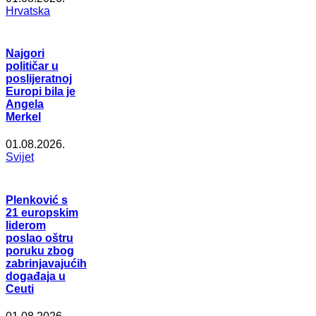
Hrvatska
Najgori
političar u
poslijeratnoj
Europi bila je
Angela
Merkel
01.08.2026.
Svijet
Plenković s
21 europskim
liderom
poslao oštru
poruku zbog
zabrinjavajućih
događaja u
Ceuti