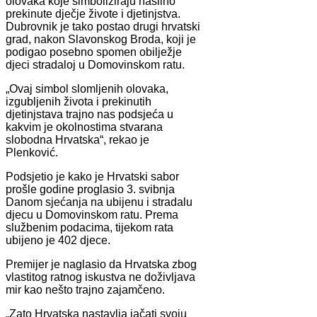
olovaka koje simboliziraju nasilno
prekinute dječje živote i djetinjstva.
Dubrovnik je tako postao drugi hrvatski
grad, nakon Slavonskog Broda, koji je
podigao posebno spomen obilježje
djeci stradaloj u Domovinskom ratu.
„Ovaj simbol slomljenih olovaka,
izgubljenih života i prekinutih
djetinjstava trajno nas podsjeća u
kakvim je okolnostima stvarana
slobodna Hrvatska“, rekao je
Plenković.
Podsjetio je kako je Hrvatski sabor
prošle godine proglasio 3. svibnja
Danom sjećanja na ubijenu i stradalu
djecu u Domovinskom ratu. Prema
službenim podacima, tijekom rata
ubijeno je 402 djece.
Premijer je naglasio da Hrvatska zbog
vlastitog ratnog iskustva ne doživljava
mir kao nešto trajno zajamčeno.
„Zato Hrvatska nastavlja jačati svoju