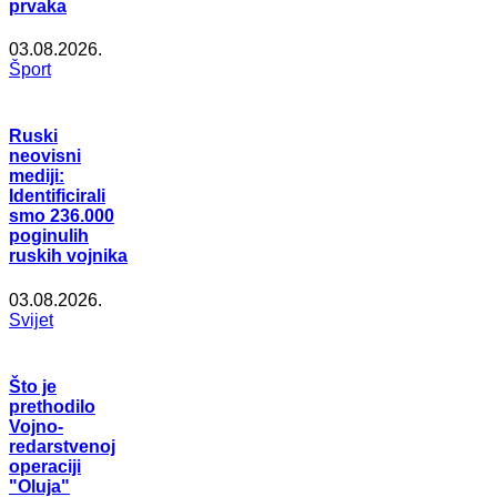
prvaka
03.08.2026.
Šport
Ruski
neovisni
mediji:
Identificirali
smo 236.000
poginulih
ruskih vojnika
03.08.2026.
Svijet
Što je
prethodilo
Vojno-
redarstvenoj
operaciji
"Oluja"