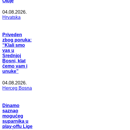
Oluje
04.08.2026.
Hrvatska
Priveden
zbog poruka:
“Klali smo
vas u
Srednjoj
Bosni, klat
ćemo vam i
unuke”
04.08.2026.
Herceg Bosna
Dinamo
saznao
mogućeg
suparnika u
play-offu Lige