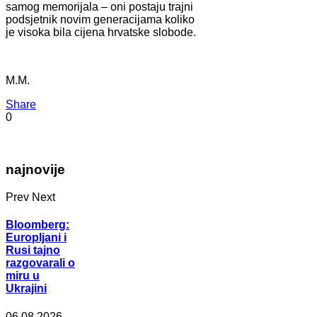
samog memorijala – oni postaju trajni
podsjetnik novim generacijama koliko
je visoka bila cijena hrvatske slobode.
M.M.
Share
0
najnovije
Prev
Next
Bloomberg:
Europljani i
Rusi tajno
razgovarali o
miru u
Ukrajini
06.08.2026.