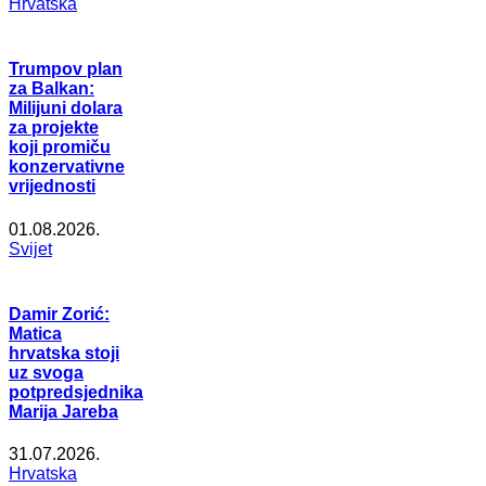
Hrvatska
Trumpov plan
za Balkan:
Milijuni dolara
za projekte
koji promiču
konzervativne
vrijednosti
01.08.2026.
Svijet
Damir Zorić:
Matica
hrvatska stoji
uz svoga
potpredsjednika
Marija Jareba
31.07.2026.
Hrvatska