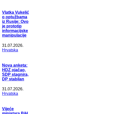
Vlatka Vukelić
o optužbama
iz Rusije: Ovo
je prototip
informacijske
manipulacije
31.07.2026.
Hrvatska
Nova anketa:
HDZ ojačao,
SDP stagnira,
DP stabilan
31.07.2026.
Hrvatska
Vijeće
ministara BiH