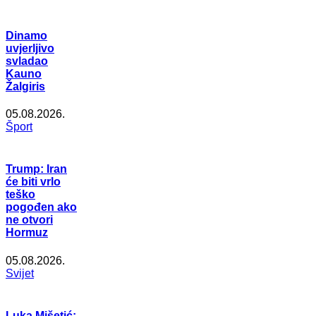
Dinamo
uvjerljivo
svladao
Kauno
Žalgiris
05.08.2026.
Šport
Trump: Iran
će biti vrlo
teško
pogođen ako
ne otvori
Hormuz
05.08.2026.
Svijet
Luka Mišetić: