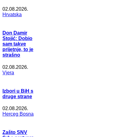
02.08.2026.
Hrvatska
Don Damir
Stojić: Dobio
sam takve
prijetnje, to je
strašno
02.08.2026.
Vjera
Izbori u BiH s
druge strane
02.08.2026.
Herceg Bosna
Zašto SNV