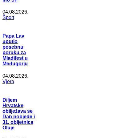
04.08.2026.
Šport
Papa Lav
uputio
posebnu
poruku za
Mladifest u
Međugorju
04.08.2026.
Vjera
Diljem
Hrvatske
obilježava se
Dan pobjede i
31. obljetnica
Oluje