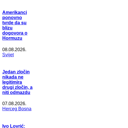
Amerikanci
ponovno
tvrde da su
blizu
dogovora o
Hormuzu
08.08.2026.
Svijet
Jedan zločin
nikada ne
legitimira
drugi zločin, a
niti odmazdu
07.08.2026.
Herceg Bosna
Ivo Lovrić: