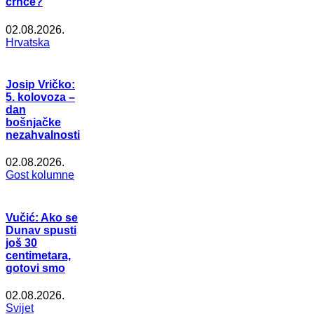
crnce?
02.08.2026.
Hrvatska
Josip Vričko:
5. kolovoza –
dan
bošnjačke
nezahvalnosti
02.08.2026.
Gost kolumne
Vučić: Ako se
Dunav spusti
još 30
centimetara,
gotovi smo
02.08.2026.
Svijet