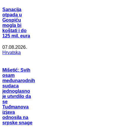
Sanacija
otpada u
Gospiću
mogla bi
koštati i do
125 mil. eura
07.08.2026.
Hrvatska
Mišetić: Svih
osam
međunarodnih
sudaca
jednoglasno
je utvrdilo da
se
Tuđmanova
izjava
odnosila na
srpske snage