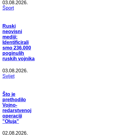
03.08.2026.
Šport
Ruski
neovisni
mediji:
Identificirali
smo 236.000
poginulih
ruskih vojnika
03.08.2026.
Svijet
Što je
prethodilo
Vojno-
redarstvenoj
operaciji
"Oluja"
02.08.2026.