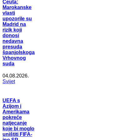
Ceuta:
Marokanske
vlasti
upozorile su
Madrid na
rizik koji
donosi
nedavna
presuda
španjolskoga
Vrhovnog
suda
04.08.2026.
Svijet
UEFA s
Azijom i
Amerikama
pokreće
natjecanje
koje bi moglo
uništiti FIFA-
ino SP