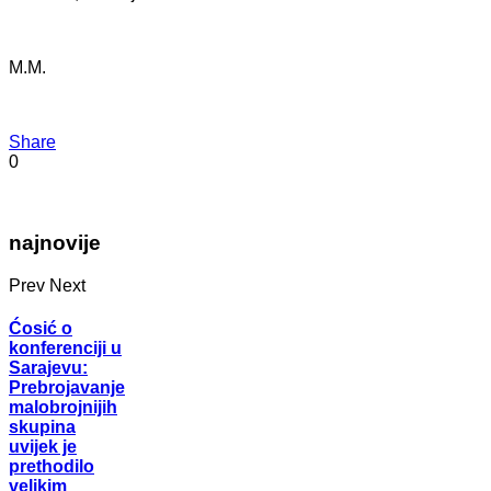
M.M.
Share
0
najnovije
Prev
Next
Ćosić o
konferenciji u
Sarajevu:
Prebrojavanje
malobrojnijih
skupina
uvijek je
prethodilo
velikim