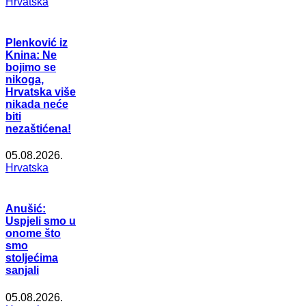
Hrvatska
Plenković iz
Knina: Ne
bojimo se
nikoga,
Hrvatska više
nikada neće
biti
nezaštićena!
05.08.2026.
Hrvatska
Anušić:
Uspjeli smo u
onome što
smo
stoljećima
sanjali
05.08.2026.