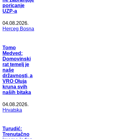
poricanje
UZP-a
04.08.2026.
Herceg Bosna
Tomo
Medved:
Domovinski
rat temelj je
naše
državnosti, a
VRO Oluja
kruna svih
naših bitaka
04.08.2026.
Hrvatska
Turudić:
Trenutačno