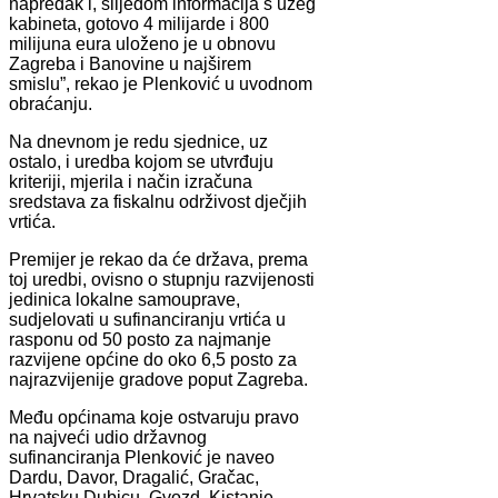
napredak i, slijedom informacija s užeg
kabineta, gotovo 4 milijarde i 800
milijuna eura uloženo je u obnovu
Zagreba i Banovine u najširem
smislu”, rekao je Plenković u uvodnom
obraćanju.
Na dnevnom je redu sjednice, uz
ostalo, i uredba kojom se utvrđuju
kriteriji, mjerila i način izračuna
sredstava za fiskalnu održivost dječjih
vrtića.
Premijer je rekao da će država, prema
toj uredbi, ovisno o stupnju razvijenosti
jedinica lokalne samouprave,
sudjelovati u sufinanciranju vrtića u
rasponu od 50 posto za najmanje
razvijene općine do oko 6,5 posto za
najrazvijenije gradove poput Zagreba.
Među općinama koje ostvaruju pravo
na najveći udio državnog
sufinanciranja Plenković je naveo
Dardu, Davor, Dragalić, Gračac,
Hrvatsku Dubicu, Gvozd, Kistanje,