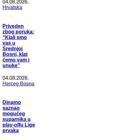
04.08.2026.
Hrvatska
Priveden
zbog poruka:
“Klali smo
vas u
Srednjoj
Bosni, klat
ćemo vam i
unuke”
04.08.2026.
Herceg Bosna
Dinamo
saznao
mogućeg
suparnika u
play-offu Lige
prvaka