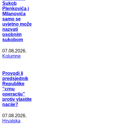
Sukob
Plenkovića i
Milanovića
samo se
uvjetno može
nazvati
osobnim
sukobom
07.08.2026.
Kolumne
Provodi li
predsjednik
Republike
“crnu
operaciju”
protiv vlastite
nacije?
07.08.2026.
Hrvatska