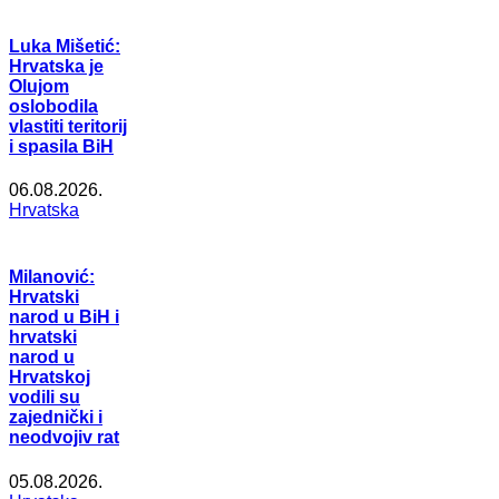
Luka Mišetić:
Hrvatska je
Olujom
oslobodila
vlastiti teritorij
i spasila BiH
06.08.2026.
Hrvatska
Milanović:
Hrvatski
narod u BiH i
hrvatski
narod u
Hrvatskoj
vodili su
zajednički i
neodvojiv rat
05.08.2026.