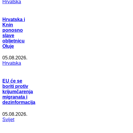
Hrvatska
Hrvatska i
Knin
ponosno
slave
obljetnicu
Oluje
05.08.2026.
Hrvatska
EU će se
boriti protiv
krijumčarenja
migranata i
dezinformacija
05.08.2026.
Svijet