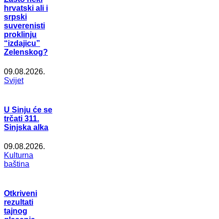
hrvatski ali i
srpski
suverenisti
proklinju
“izdajicu”
Zelenskog?
09.08.2026.
Svijet
U Sinju će se
trčati 311.
Sinjska alka
09.08.2026.
Kulturna
baština
Otkriveni
rezultati
tajnog