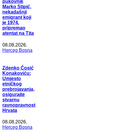
pukovnik
Marko Stipić,
nekadašnji
emigrant koji
je 1974.
pripremao
atentat na Tita
08.08.2026.
Herceg Bosna
Zdenko Ćosić
Konakoviću:
Umjesto
etničkog
prebrojavanja,
osigurajte
stvarnu
ravnopravnost
Hrvata
08.08.2026.
Herceg Bosna