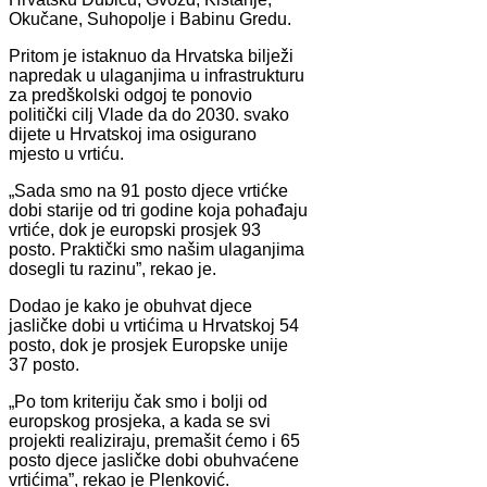
Okučane, Suhopolje i Babinu Gredu.
Pritom je istaknuo da Hrvatska bilježi
napredak u ulaganjima u infrastrukturu
za predškolski odgoj te ponovio
politički cilj Vlade da do 2030. svako
dijete u Hrvatskoj ima osigurano
mjesto u vrtiću.
„Sada smo na 91 posto djece vrtićke
dobi starije od tri godine koja pohađaju
vrtiće, dok je europski prosjek 93
posto. Praktički smo našim ulaganjima
dosegli tu razinu”, rekao je.
Dodao je kako je obuhvat djece
jasličke dobi u vrtićima u Hrvatskoj 54
posto, dok je prosjek Europske unije
37 posto.
„Po tom kriteriju čak smo i bolji od
europskog prosjeka, a kada se svi
projekti realiziraju, premašit ćemo i 65
posto djece jasličke dobi obuhvaćene
vrtićima”, rekao je Plenković.