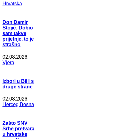
Hrvatska
Don Damir
Stojić: Dobio
sam takve
prijetnje, to je
strašno
02.08.2026.
Vjera
Izbori u BiH s
druge strane
02.08.2026.
Herceg Bosna
Zašto SNV
Srbe pretvara
u hrvatske