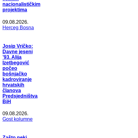
nacionalističkim
projektima
09.08.2026.
Herceg Bosna
Josip Vričko:
Davne jeseni
’93. Alija
Izetbegović
počeo
bošnjačko
kadroviranje
hrvatskih
članova
Predsjedništva
BiH
09.08.2026.
Gost kolumne
Zašto neki