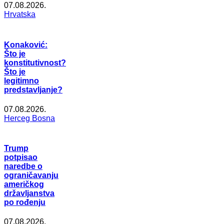
07.08.2026.
Hrvatska
Konaković:
Što je
konstitutivnost?
Što je
legitimno
predstavljanje?
07.08.2026.
Herceg Bosna
Trump
potpisao
naredbe o
ograničavanju
američkog
državljanstva
po rođenju
07.08.2026.