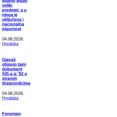
imamo jedan
veliki
predmet, a u
njega je
uključena i
nacionalna
sigurnost
04.08.2026.
Hrvatska
Glavaš
objavio tajni
dokument
SIS-a iz ’92 o
stranim
dragovoljcima
04.08.2026.
Hrvatska
Fenomen