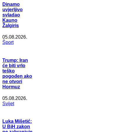
Dinamo
uvjerljivo
svladao
Kauno
Žalgiris
05.08.2026.
Šport
Trump: Iran
će biti vrlo
teško
pogođen ako
ne otvori
Hormuz
05.08.2026.
Svijet
Luka Mišetić:
U BiH zakon
ne zabranjuje