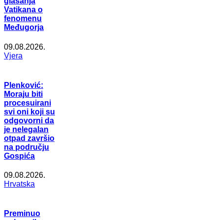
glasanja
Vatikana o
fenomenu
Međugorja
09.08.2026.
Vjera
Plenković:
Moraju biti
procesuirani
svi oni koji su
odgovorni da
je nelegalan
otpad završio
na području
Gospića
09.08.2026.
Hrvatska
Preminuo