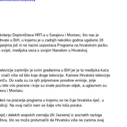
ukidanju Dopisništava HRT-a u Sarajevu i Mostaru, što nas je
vate u BiH, u kojemu je u zadnjih nekoliko godina ugašeno 18
janjima još ni ne nazire uspostava Programa na hrvatskom jeziku
 svijet, medijska veza s svojim Narodom u Hrvatskoj.
elevizije zanimljiv je svim građanima u BiH jer je ta medijska kuća
H znači više od bilo koje druge televizije. Kamere Hrvatske televizije
 priču. Do sada su za njih pripremane posebne emisije, prije
u bile vrlo praćene i koje su imale pozitivan odjek, a uglavnom su
jevu i Mostaru.
eni na praćenje programa u kojemu se ne čuje hrvatska riječ, u
diciji. Na ovaj način nam se šalje vrlo loša poruka.
ije) i dalekih arapskih zemalja (Al Jazeera) iz poznatih razloga
ištva, što se može protumačiti da Hrvatsku više ne zanima ovaj