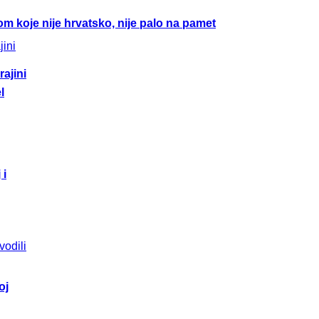
m koje nije hrvatsko, nije palo na pamet
ajini
l
 i
oj