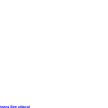
zeera šire utjecaj