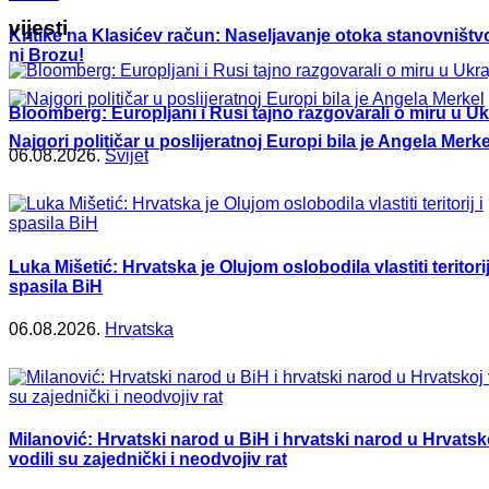
vijesti
Kritike na Klasićev račun: Naseljavanje otoka stanovništvo
ni Brozu!
Bloomberg: Europljani i Rusi tajno razgovarali o miru u Ukr
Najgori političar u poslijeratnoj Europi bila je Angela Merke
06.08.2026.
Svijet
Luka Mišetić: Hrvatska je Olujom oslobodila vlastiti teritorij
spasila BiH
06.08.2026.
Hrvatska
Milanović: Hrvatski narod u BiH i hrvatski narod u Hrvatsk
vodili su zajednički i neodvojiv rat