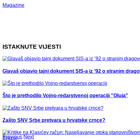
Magazine
ISTAKNUTE VIJESTI
Glavaš objavio tajni dokument SIS-a iz ’92 o stranim drag
Što je prethodilo Vojno-redarstvenoj operaciji "Oluja"
Zašto SNV Srbe pretvara u hrvatske crnce?
Previous
Next