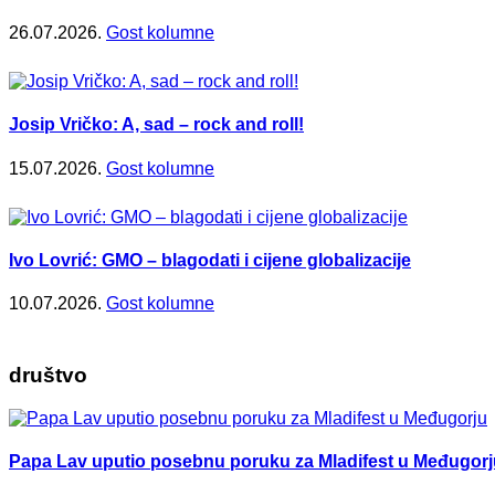
26.07.2026.
Gost kolumne
Josip Vričko: A, sad – rock and roll!
15.07.2026.
Gost kolumne
Ivo Lovrić: GMO – blagodati i cijene globalizacije
10.07.2026.
Gost kolumne
društvo
Papa Lav uputio posebnu poruku za Mladifest u Međugorj