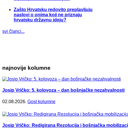
Zašto Hrvatsku redovito preplavljuju
naslovi o onima koji ne priznaju
hrvatsku državnu ideju?
svi članci...
najnovije kolumne
Josip Vričko: 5. kolovoza – dan bošnjačke nezahvalnosti
02.08.2026.
Gost kolumne
Josip Vričko: Redigirana Rezolucija i bošnjačka mobilizaci