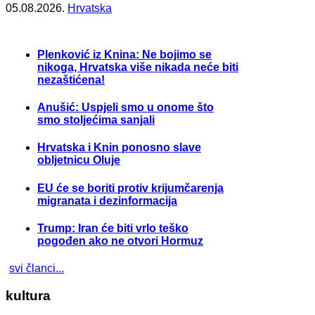
05.08.2026.
Hrvatska
Plenković iz Knina: Ne bojimo se
nikoga, Hrvatska više nikada neće biti
nezaštićena!
Anušić: Uspjeli smo u onome što
smo stoljećima sanjali
Hrvatska i Knin ponosno slave
obljetnicu Oluje
EU će se boriti protiv krijumčarenja
migranata i dezinformacija
Trump: Iran će biti vrlo teško
pogođen ako ne otvori Hormuz
svi članci...
kultura