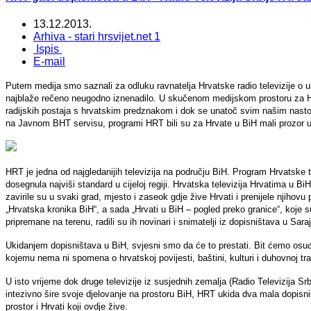
13.12.2013.
Arhiva - stari hrsvijet.net 1
Ispis
E-mail
Putem medija smo saznali za odluku ravnatelja Hrvatske radio televizije o 
najblaže rečeno neugodno iznenadilo. U skučenom medijskom prostoru za Hr
radijskih postaja s hrvatskim predznakom i dok se unatoč svim našim nasto
na Javnom BHT servisu, programi HRT bili su za Hrvate u BiH mali prozor u
HRT je jedna od najgledanijih televizija na području BiH. Program Hrvatske t
dosegnula najviši standard u cijeloj regiji. Hrvatska televizija Hrvatima u Bi
zavirile su u svaki grad, mjesto i zaseok gdje žive Hrvati i prenijele njihovu
„Hrvatska kronika BiH“, a sada „Hrvati u BiH – pogled preko granice“, koje s
pripremane na terenu, radili su ih novinari i snimatelji iz dopisništava u Sara
Ukidanjem dopisništava u BiH, svjesni smo da će to prestati. Bit ćemo osuđ
kojemu nema ni spomena o hrvatskoj povijesti, baštini, kulturi i duhovnoj tra
U isto vrijeme dok druge televizije iz susjednih zemalja (Radio Televizija Srb
intezivno šire svoje djelovanje na prostoru BiH, HRT ukida dva mala dopisn
prostor i Hrvati koji ovdje žive.