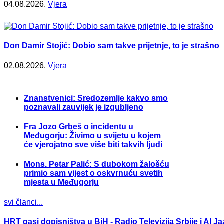
04.08.2026.
Vjera
Don Damir Stojić: Dobio sam takve prijetnje, to je strašno
02.08.2026.
Vjera
Znanstvenici: Sredozemlje kakvo smo
poznavali zauvijek je izgubljeno
Fra Jozo Grbeš o incidentu u
Međugorju: Živimo u svijetu u kojem
će vjerojatno sve više biti takvih ljudi
Mons. Petar Palić: S dubokom žalošću
primio sam vijest o oskvrnuću svetih
mjesta u Međugorju
svi članci...
HRT gasi dopisništva u BiH - Radio Televizija Srbije i Al Ja