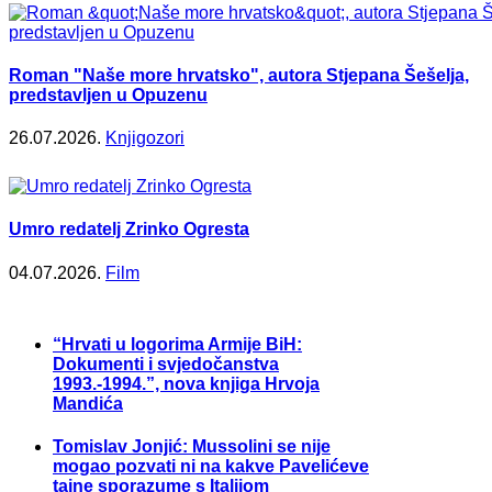
Roman "Naše more hrvatsko", autora Stjepana Šešelja,
predstavljen u Opuzenu
26.07.2026.
Knjigozori
Umro redatelj Zrinko Ogresta
04.07.2026.
Film
“Hrvati u logorima Armije BiH:
Dokumenti i svjedočanstva
1993.-1994.”, nova knjiga Hrvoja
Mandića
Tomislav Jonjić: Mussolini se nije
mogao pozvati ni na kakve Pavelićeve
tajne sporazume s Italijom