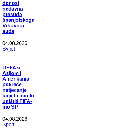
donosi
nedavna
presuda
španjolskoga
Vrhovnog
suda
04.08.2026.
Svijet
UEFA s
Azijom i
Amerikama
pokreće
natjecanje
koje bi moglo
uništiti FIFA-
ino SP
04.08.2026.
Šport