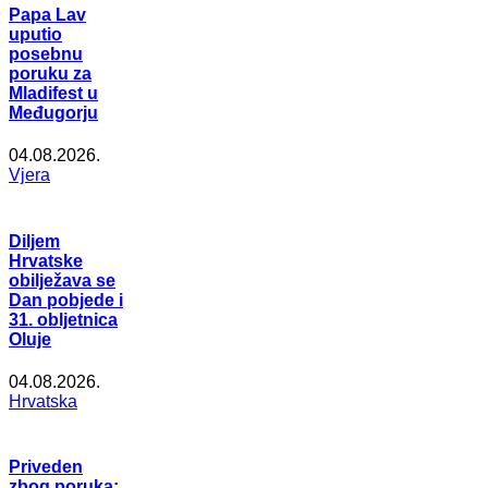
Papa Lav
uputio
posebnu
poruku za
Mladifest u
Međugorju
04.08.2026.
Vjera
Diljem
Hrvatske
obilježava se
Dan pobjede i
31. obljetnica
Oluje
04.08.2026.
Hrvatska
Priveden
zbog poruka: