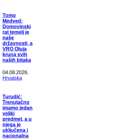
Tomo
Medved:
Domovinski
rat temelj je
naše
državnosti, a
VRO Oluja
kruna svih
naših bitaka
04.08.2026.
Hrvatska
Turudić:
Trenutačno
imamo jedan
veliki
predmet, a u
njega je
uključena i
nacionalna