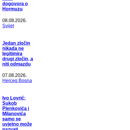
dogovora o
Hormuzu
08.08.2026.
Svijet
Jedan zločin
nikada ne
legitimira
drugi zločin, a
niti odmazdu
07.08.2026.
Herceg Bosna
Ivo Lovrić:
Sukob
Plenkovića i
Milanovića
samo se
uvjetno može
nazvati