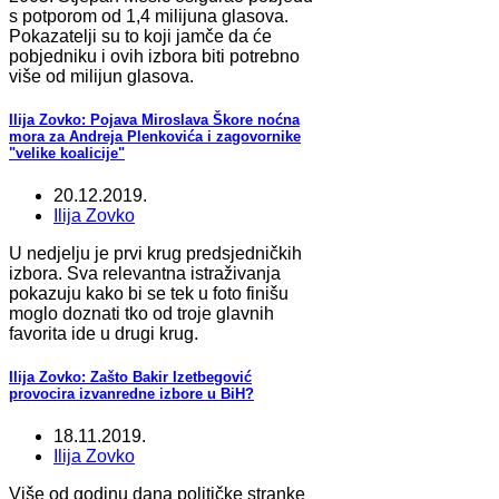
s potporom od 1,4 milijuna glasova.
Pokazatelji su to koji jamče da će
pobjedniku i ovih izbora biti potrebno
više od milijun glasova.
Ilija Zovko: Pojava Miroslava Škore noćna
mora za Andreja Plenkovića i zagovornike
"velike koalicije"
20.12.2019.
Ilija Zovko
U nedjelju je prvi krug predsjedničkih
izbora. Sva relevantna istraživanja
pokazuju kako bi se tek u foto finišu
moglo doznati tko od troje glavnih
favorita ide u drugi krug.
Ilija Zovko: Zašto Bakir Izetbegović
provocira izvanredne izbore u BiH?
18.11.2019.
Ilija Zovko
Više od godinu dana političke stranke