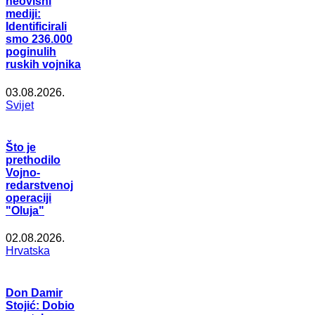
neovisni
mediji:
Identificirali
smo 236.000
poginulih
ruskih vojnika
03.08.2026.
Svijet
Što je
prethodilo
Vojno-
redarstvenoj
operaciji
"Oluja"
02.08.2026.
Hrvatska
Don Damir
Stojić: Dobio