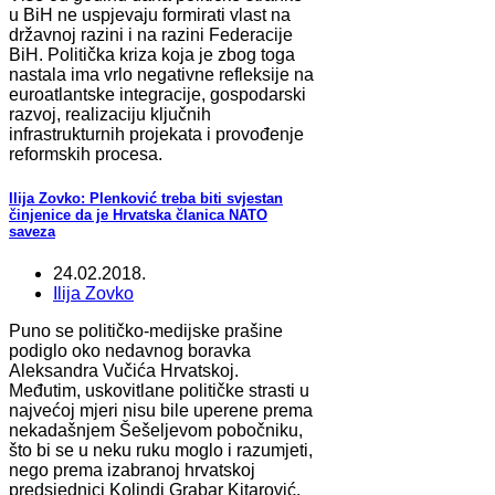
u BiH ne uspjevaju formirati vlast na
državnoj razini i na razini Federacije
BiH. Politička kriza koja je zbog toga
nastala ima vrlo negativne refleksije na
euroatlantske integracije, gospodarski
razvoj, realizaciju ključnih
infrastrukturnih projekata i provođenje
reformskih procesa.
Ilija Zovko: Plenković treba biti svjestan
činjenice da je Hrvatska članica NATO
saveza
24.02.2018.
Ilija Zovko
Puno se političko-medijske prašine
podiglo oko nedavnog boravka
Aleksandra Vučića Hrvatskoj.
Međutim, uskovitlane političke strasti u
najvećoj mjeri nisu bile uperene prema
nekadašnjem Šešeljevom pobočniku,
što bi se u neku ruku moglo i razumjeti,
nego prema izabranoj hrvatskoj
predsjednici Kolindi Grabar Kitarović.