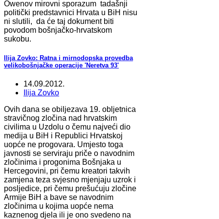
Owenov mirovni sporazum tadašnji
politički predstavnici Hrvata u BiH nisu
ni slutili, da će taj dokument biti
povodom bošnjačko-hrvatskom
sukobu.
Ilija Zovko: Ratna i mirnodopska provedba
velikobošnjačke operacije 'Neretva 93'
14.09.2012.
Ilija Zovko
Ovih dana se obiljezava 19. obljetnica
stravičnog zločina nad hrvatskim
civilima u Uzdolu o čemu najveći dio
medija u BiH i Republici Hrvatskoj
uopće ne progovara. Umjesto toga
javnosti se serviraju priče o navodnim
zločinima i progonima Bošnjaka u
Hercegovini, pri čemu kreatori takvih
zamjena teza svjesno mjenjaju uzrok i
posljedice, pri čemu prešućuju zločine
Armije BiH a bave se navodnim
zločinima u kojima uopće nema
kaznenog djela ili je ono svedeno na