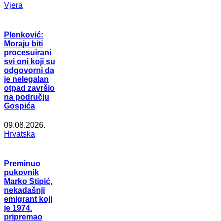
Vjera
Plenković:
Moraju biti
procesuirani
svi oni koji su
odgovorni da
je nelegalan
otpad završio
na području
Gospića
09.08.2026.
Hrvatska
Preminuo
pukovnik
Marko Stipić,
nekadašnji
emigrant koji
je 1974.
pripremao