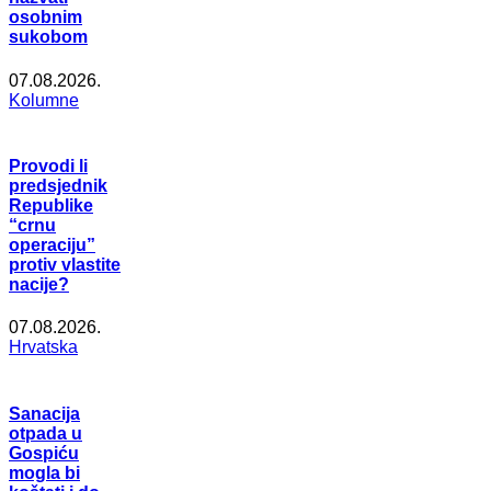
osobnim
sukobom
07.08.2026.
Kolumne
Provodi li
predsjednik
Republike
“crnu
operaciju”
protiv vlastite
nacije?
07.08.2026.
Hrvatska
Sanacija
otpada u
Gospiću
mogla bi