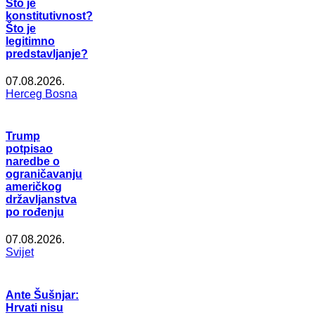
Što je
konstitutivnost?
Što je
legitimno
predstavljanje?
07.08.2026.
Herceg Bosna
Trump
potpisao
naredbe o
ograničavanju
američkog
državljanstva
po rođenju
07.08.2026.
Svijet
Ante Šušnjar:
Hrvati nisu