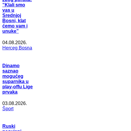
“Klali smo
vas u
Srednjoj
Bosni, klat
ćemo vam i
unuke”
04.08.2026.
Herceg Bosna
Dinamo
saznao
mogućeg
suparnika u
play-offu Lige
prvaka
03.08.2026.
Šport
Ruski