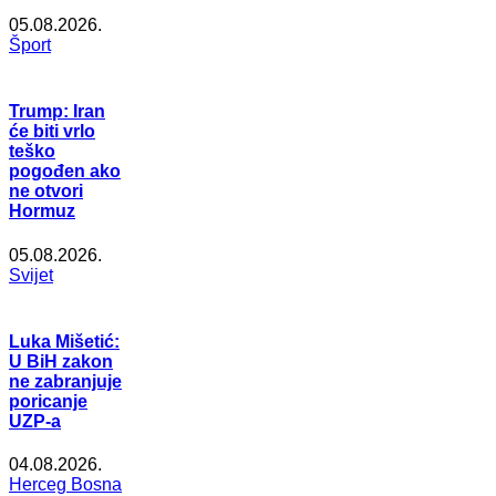
05.08.2026.
Šport
Trump: Iran
će biti vrlo
teško
pogođen ako
ne otvori
Hormuz
05.08.2026.
Svijet
Luka Mišetić:
U BiH zakon
ne zabranjuje
poricanje
UZP-a
04.08.2026.
Herceg Bosna