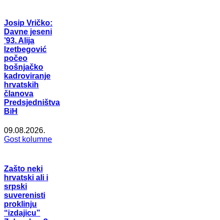
Josip Vričko:
Davne jeseni
’93. Alija
Izetbegović
počeo
bošnjačko
kadroviranje
hrvatskih
članova
Predsjedništva
BiH
09.08.2026.
Gost kolumne
Zašto neki
hrvatski ali i
srpski
suverenisti
proklinju
“izdajicu”