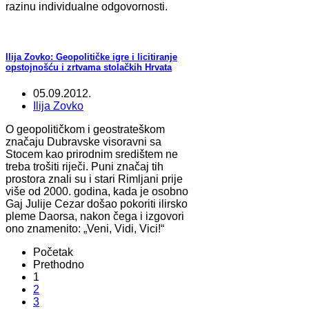
razinu individualne odgovornosti.
Ilija Zovko: Geopolitičke igre i licitiranje
opstojnošću i zrtvama stolačkih Hrvata
05.09.2012.
Ilija Zovko
O geopolitičkom i geostrateškom
značaju Dubravske visoravni sa
Stocem kao prirodnim središtem ne
treba trošiti riječi. Puni značaj tih
prostora znali su i stari Rimljani prije
više od 2000. godina, kada je osobno
Gaj Julije Cezar došao pokoriti ilirsko
pleme Daorsa, nakon čega i izgovori
ono znamenito: „Veni, Vidi, Vici!“
Početak
Prethodno
1
2
3