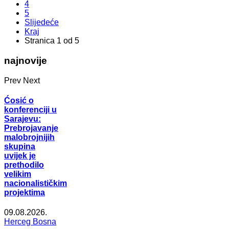
4
5
Slijedeće
Kraj
Stranica 1 od 5
najnovije
Prev
Next
Ćosić o
konferenciji u
Sarajevu:
Prebrojavanje
malobrojnijih
skupina
uvijek je
prethodilo
velikim
nacionalističkim
projektima
09.08.2026.
Herceg Bosna