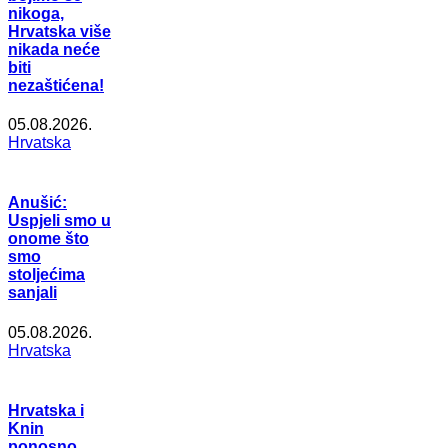
nikoga,
Hrvatska više
nikada neće
biti
nezaštićena!
05.08.2026.
Hrvatska
Anušić:
Uspjeli smo u
onome što
smo
stoljećima
sanjali
05.08.2026.
Hrvatska
Hrvatska i
Knin
ponosno