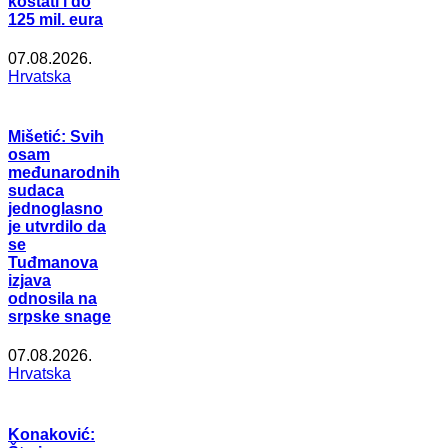
koštati i do
125 mil. eura
07.08.2026.
Hrvatska
Mišetić: Svih
osam
međunarodnih
sudaca
jednoglasno
je utvrdilo da
se
Tuđmanova
izjava
odnosila na
srpske snage
07.08.2026.
Hrvatska
Konaković: