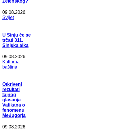
Zelenskog?
09.08.2026.
Svijet
U Sinju će se
trčati 311.
Sinjska alka
09.08.2026.
Kulturna
baština
Otkriveni
rezultati
tajnog
glasanja
Vatikana o
fenomenu
Međugorja
09.08.2026.