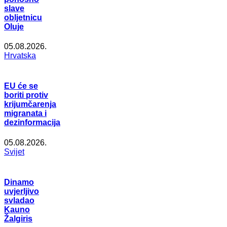
slave
obljetnicu
Oluje
05.08.2026.
Hrvatska
EU će se
boriti protiv
krijumčarenja
migranata i
dezinformacija
05.08.2026.
Svijet
Dinamo
uvjerljivo
svladao
Kauno
Žalgiris