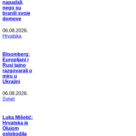
napadali,
nego su
branili svoje
domove
06.08.2026.
Hrvatska
Bloomberg:
Europljani i
Rusi tajno
razgovarali o
miru u
Ukrajini
06.08.2026.
Svijet
Luka Mišetić:
Hrvatska je
Olujom
oslobodila