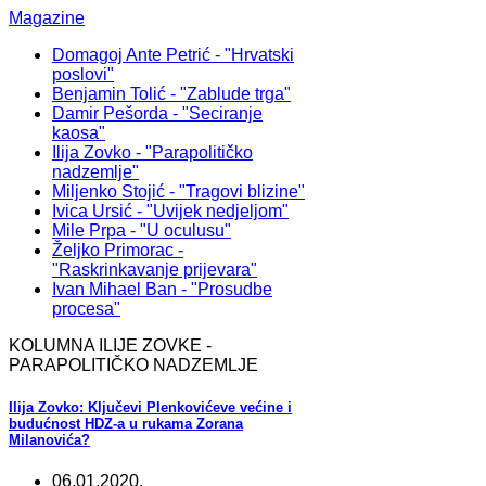
Magazine
Domagoj Ante Petrić - "Hrvatski
poslovi"
Benjamin Tolić - "Zablude trga"
Damir Pešorda - "Seciranje
kaosa"
Ilija Zovko - "Parapolitičko
nadzemlje"
Miljenko Stojić - "Tragovi blizine"
Ivica Ursić - "Uvijek nedjeljom"
Mile Prpa - "U oculusu"
Željko Primorac -
"Raskrinkavanje prijevara"
Ivan Mihael Ban - "Prosudbe
procesa"
KOLUMNA ILIJE ZOVKE -
PARAPOLITIČKO NADZEMLJE
Ilija Zovko: Ključevi Plenkovićeve većine i
budućnost HDZ-a u rukama Zorana
Milanovića?
06.01.2020.