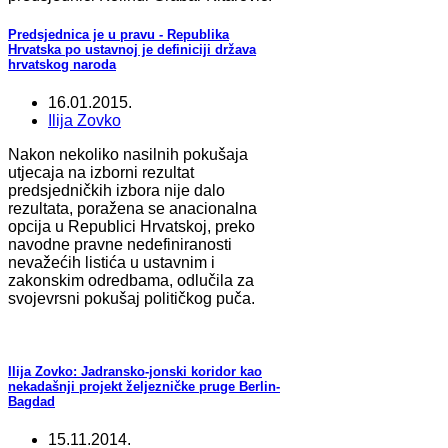
Predsjednica je u pravu - Republika
Hrvatska po ustavnoj je definiciji država
hrvatskog naroda
16.01.2015.
Ilija Zovko
Nakon nekoliko nasilnih pokušaja
utjecaja na izborni rezultat
predsjedničkih izbora nije dalo
rezultata, poražena se anacionalna
opcija u Republici Hrvatskoj, preko
navodne pravne nedefiniranosti
nevažećih listića u ustavnim i
zakonskim odredbama, odlučila za
svojevrsni pokušaj političkog puča.
Ilija Zovko: Jadransko-jonski koridor kao
nekadašnji projekt željezničke pruge Berlin-
Bagdad
15.11.2014.