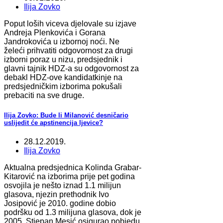
Ilija Zovko
Poput loših viceva djelovale su izjave
Andreja Plenkovića i Gorana
Jandrokovića u izbornoj noći. Ne
želeći prihvatiti odgovornost za drugi
izborni poraz u nizu, predsjednik i
glavni tajnik HDZ-a su odgovornost za
debakl HDZ-ove kandidatkinje na
predsjedničkim izborima pokušali
prebaciti na sve druge.
Ilija Zovko: Bude li Milanović desničario
uslijedit će apstinencija ljevice?
28.12.2019.
Ilija Zovko
Aktualna predsjednica Kolinda Grabar-
Kitarović na izborima prije pet godina
osvojila je nešto iznad 1.1 milijun
glasova, njezin prethodnik Ivo
Josipović je 2010. godine dobio
podršku od 1.3 milijuna glasova, dok je
2005. Stjepan Mesić osigurao pobjedu