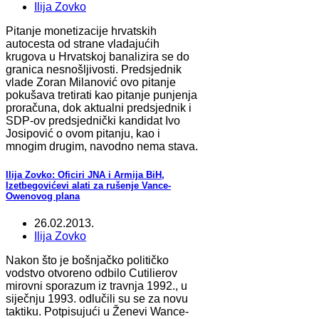
Ilija Zovko
Pitanje monetizacije hrvatskih
autocesta od strane vladajućih
krugova u Hrvatskoj banalizira se do
granica nesnošljivosti. Predsjednik
vlade Zoran Milanović ovo pitanje
pokušava tretirati kao pitanje punjenja
proračuna, dok aktualni predsjednik i
SDP-ov predsjednički kandidat Ivo
Josipović o ovom pitanju, kao i
mnogim drugim, navodno nema stava.
Ilija Zovko: Oficiri JNA i Armija BiH,
Izetbegovićevi alati za rušenje Vance-
Owenovog plana
26.02.2013.
Ilija Zovko
Nakon što je bošnjačko političko
vodstvo otvoreno odbilo Cutilierov
mirovni sporazum iz travnja 1992., u
siječnju 1993. odlučili su se za novu
taktiku. Potpisujući u Ženevi Wance-