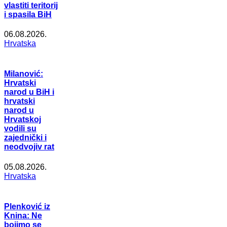
vlastiti teritorij
i spasila BiH
06.08.2026.
Hrvatska
Milanović:
Hrvatski
narod u BiH i
hrvatski
narod u
Hrvatskoj
vodili su
zajednički i
neodvojiv rat
05.08.2026.
Hrvatska
Plenković iz
Knina: Ne
bojimo se