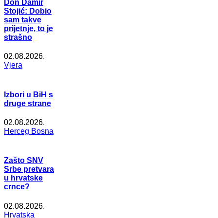
Don Damir
Stojić: Dobio
sam takve
prijetnje, to je
strašno
02.08.2026.
Vjera
Izbori u BiH s
druge strane
02.08.2026.
Herceg Bosna
Zašto SNV
Srbe pretvara
u hrvatske
crnce?
02.08.2026.
Hrvatska