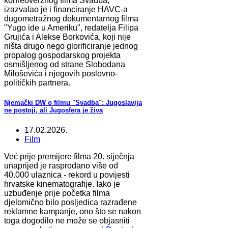
konreoverznog filma Svadba,
izazvalao je i financiranje HAVC-a
dugometražnog dokumentarnog filma
"Yugo ide u Ameriku", redatelja Filipa
Grujića i Alekse Borkovića, koji nije
ništa drugo nego glorificiranje jednog
propalog gospodarskog projekta
osmišljenog od strane Slobodana
Miloševića i njegovih poslovno-
političkih partnera.
Njemački DW o filmu "Svadba": Jugoslavija
ne postoji, ali Jugosfera je živa
17.02.2026.
Film
Već prije premijere filma 20. siječnja
unaprijed je rasprodano više od
40.000 ulaznica - rekord u povijesti
hrvatske kinematografije. Iako je
uzbuđenje prije početka filma
djelomično bilo posljedica razrađene
reklamne kampanje, ono što se nakon
toga dogodilo ne može se objasniti