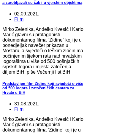
a zarobljavali su čak i u vjerskim objektima
02.09.2021.
Film
Mirko Zelenika, Anđelko Kvesić i Karlo
Marić glavni su protagonisti
dokumentarnog filma “Zidine” koji je u
ponedjeljak navečer prikazan u
Mostaru, a svjedoči o teškim zločinima
počinjenim tijekom rata nad hrvatskim
logorašima u više od 500 bošnjačkih i
srpskih logora i mjesta zatočenja
diljem BiH, piše Večernji list BiH.
Predstavljen film Zidine koji svjedoči o više
od 500 logora i zatočeničkih centara za
Hrvate u BiH
31.08.2021.
Film
Mirko Zelenika, Anđelko Kvesić i Karlo
Marić glavni su protagonisti
dokumentarnog filma ’Zidine’ koji je u