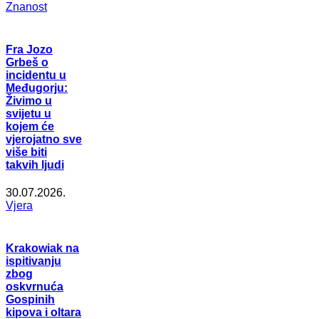
Znanost
Fra Jozo
Grbeš o
incidentu u
Međugorju:
Živimo u
svijetu u
kojem će
vjerojatno sve
više biti
takvih ljudi
30.07.2026.
Vjera
Krakowiak na
ispitivanju
zbog
oskvrnuća
Gospinih
kipova i oltara