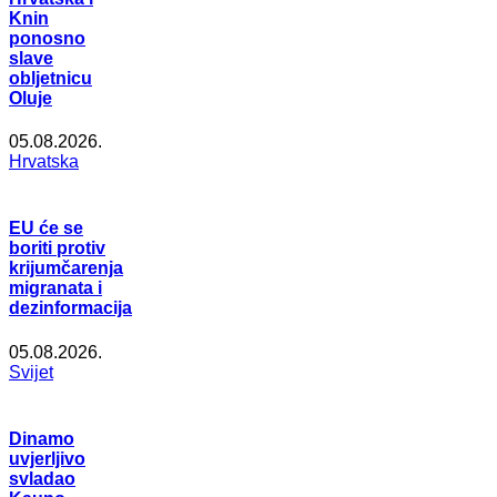
Knin
ponosno
slave
obljetnicu
Oluje
05.08.2026.
Hrvatska
EU će se
boriti protiv
krijumčarenja
migranata i
dezinformacija
05.08.2026.
Svijet
Dinamo
uvjerljivo
svladao