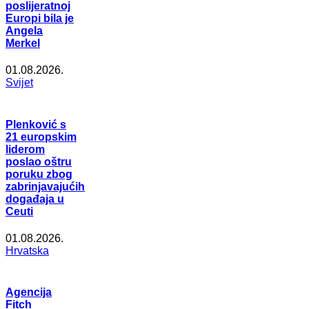
poslijeratnoj
Europi bila je
Angela
Merkel
01.08.2026.
Svijet
Plenković s
21 europskim
liderom
poslao oštru
poruku zbog
zabrinjavajućih
događaja u
Ceuti
01.08.2026.
Hrvatska
Agencija
Fitch