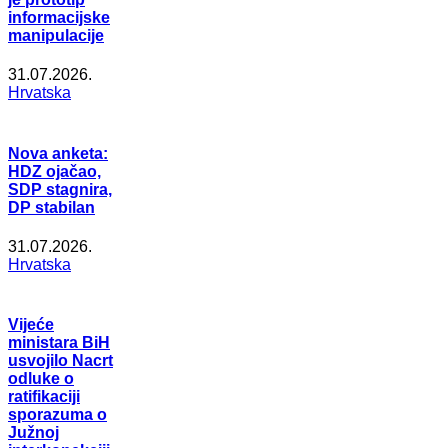
informacijske
manipulacije
31.07.2026.
Hrvatska
Nova anketa:
HDZ ojačao,
SDP stagnira,
DP stabilan
31.07.2026.
Hrvatska
Vijeće
ministara BiH
usvojilo Nacrt
odluke o
ratifikaciji
sporazuma o
Južnoj