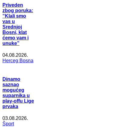
Priveden
zbog poruka:
“Klali smo
vas u
Srednjoj
Bosni, klat
ćemo vam i
unuke”
04.08.2026.
Herceg Bosna
Dinamo
saznao
mogućeg
suparnika u
play-offu Lige
prvaka
03.08.2026.
Šport