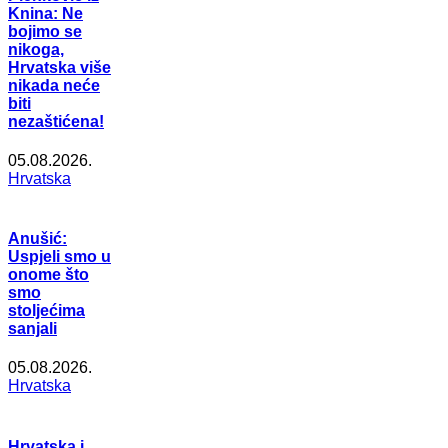
Knina: Ne
bojimo se
nikoga,
Hrvatska više
nikada neće
biti
nezaštićena!
05.08.2026.
Hrvatska
Anušić:
Uspjeli smo u
onome što
smo
stoljećima
sanjali
05.08.2026.
Hrvatska
Hrvatska i