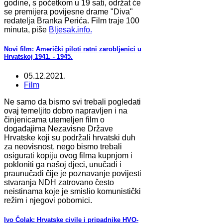
godine, s početkom u 19 sati, održat će
se premijera povijesne drame "Diva"
redatelja Branka Perića. Film traje 100
minuta, piše
Bljesak.info.
Novi film: Američki piloti ratni zarobljenici u
Hrvatskoj 1941. - 1945.
05.12.2021.
Film
Ne samo da bismo svi trebali pogledati
ovaj temeljito dobro napravljen i na
činjenicama utemeljen film o
događajima Nezavisne Države
Hrvatske koji su podržali hrvatski duh
za neovisnost, nego bismo trebali
osigurati kopiju ovog filma kupnjom i
pokloniti ga našoj djeci, unučadi i
praunučadi čije je poznavanje povijesti
stvaranja NDH zatrovano često
neistinama koje je smislio komunistički
režim i njegovi pobornici.
Ivo Čolak: Hrvatske civile i pripadnike HVO-