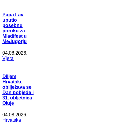
Papa Lav
uputio
posebnu
poruku za
Mladifest u
Međugorju
04.08.2026.
Vjera
Diljem
Hrvatske
obilježava se
Dan pobjede i
31. obljetnica
Oluje
04.08.2026.
Hrvatska