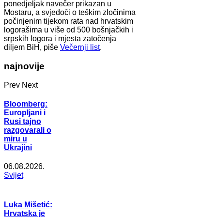
ponedjeljak navečer prikazan u
Mostaru, a svjedoči o teškim zločinima
počinjenim tijekom rata nad hrvatskim
logorašima u više od 500 bošnjačkih i
srpskih logora i mjesta zatočenja
diljem BiH, piše
Večernji list
.
najnovije
Prev
Next
Bloomberg:
Europljani i
Rusi tajno
razgovarali o
miru u
Ukrajini
06.08.2026.
Svijet
Luka Mišetić:
Hrvatska je