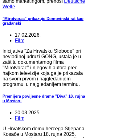
samo marketingom, prenosi
Deutsche
Welle
.
"Mirotvorac" prikazuje Domovinski rat kao
građanski
17.02.2026.
Film
Inicijativa "Za Hrvatsku Slobode" pri
nevladinoj udruzi GONG, ustala je u
zaštitu dokumentarnog filma
"Mirotvorac" i njegovih autora pred
hajkom televizije koja ga je prikazala
na svom prvom i najgledanijem
programu, u najgledanijem terminu.
Premijera povijesne drame "Diva" 18. rujna
u Mostaru
30.08.2025.
Film
U Hrvatskom domu hercega Stjepana
Kosače u Mostaru 18. rujna 2025.