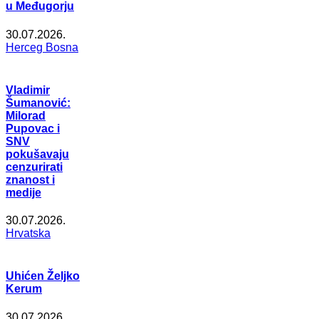
u Međugorju
30.07.2026.
Herceg Bosna
Vladimir
Šumanović:
Milorad
Pupovac i
SNV
pokušavaju
cenzurirati
znanost i
medije
30.07.2026.
Hrvatska
Uhićen Željko
Kerum
30.07.2026.