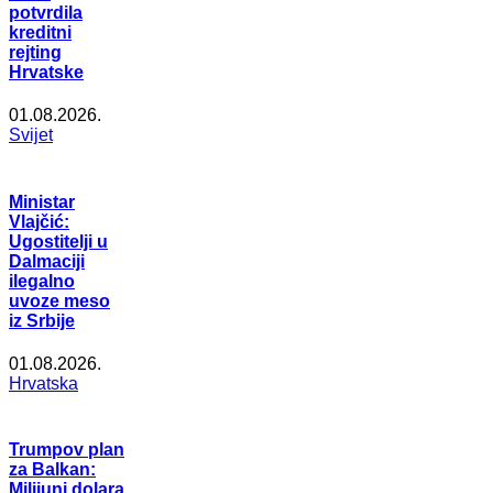
potvrdila
kreditni
rejting
Hrvatske
01.08.2026.
Svijet
Ministar
Vlajčić:
Ugostitelji u
Dalmaciji
ilegalno
uvoze meso
iz Srbije
01.08.2026.
Hrvatska
Trumpov plan
za Balkan:
Milijuni dolara