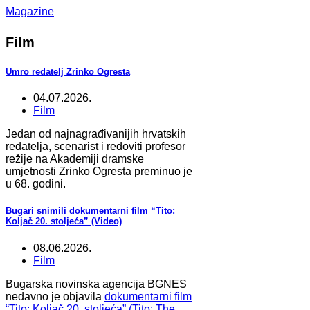
Magazine
Film
Umro redatelj Zrinko Ogresta
04.07.2026.
Film
Jedan od najnagrađivanijih hrvatskih
redatelja, scenarist i redoviti profesor
režije na Akademiji dramske
umjetnosti Zrinko Ogresta preminuo je
u 68. godini.
Bugari snimili dokumentarni film “Tito:
Koljač 20. stoljeća” (Video)
08.06.2026.
Film
Bugarska novinska agencija BGNES
nedavno je objavila
dokumentarni film
“Tito: Koljač 20. stoljeća” (Tito: The