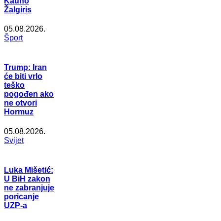
Kauno
Žalgiris
05.08.2026.
Šport
Trump: Iran
će biti vrlo
teško
pogođen ako
ne otvori
Hormuz
05.08.2026.
Svijet
Luka Mišetić:
U BiH zakon
ne zabranjuje
poricanje
UZP-a