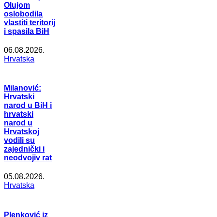
Olujom
oslobodila
vlastiti teritorij
i spasila BiH
06.08.2026.
Hrvatska
Milanović:
Hrvatski
narod u BiH i
hrvatski
narod u
Hrvatskoj
vodili su
zajednički i
neodvojiv rat
05.08.2026.
Hrvatska
Plenković iz