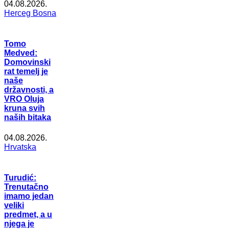
04.08.2026.
Herceg Bosna
Tomo
Medved:
Domovinski
rat temelj je
naše
državnosti, a
VRO Oluja
kruna svih
naših bitaka
04.08.2026.
Hrvatska
Turudić:
Trenutačno
imamo jedan
veliki
predmet, a u
njega je