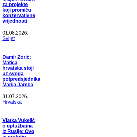
za projekte
koji promiču
konzervativne
vrijednosti
01.08.2026.
Svijet
Damir Zorić:
Matica
hrvatska stoji
uz svoga
potpredsjednika
Marija Jareba
31.07.2026.
Hrvatska
Vlatka Vukelić
o optužbama
iz Rusije: Ovo
je prototip