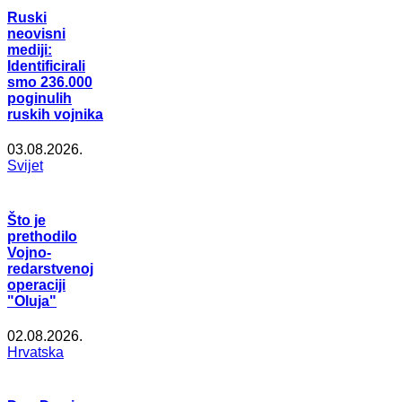
Ruski
neovisni
mediji:
Identificirali
smo 236.000
poginulih
ruskih vojnika
03.08.2026.
Svijet
Što je
prethodilo
Vojno-
redarstvenoj
operaciji
"Oluja"
02.08.2026.
Hrvatska