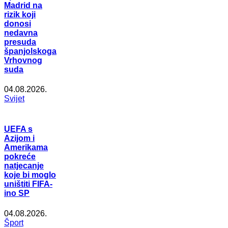
Madrid na
rizik koji
donosi
nedavna
presuda
španjolskoga
Vrhovnog
suda
04.08.2026.
Svijet
UEFA s
Azijom i
Amerikama
pokreće
natjecanje
koje bi moglo
uništiti FIFA-
ino SP
04.08.2026.
Šport