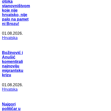
otoka
stanovništvom
koje nije
hrvatsko, nije
palo na pamet
ni Brozu!
01.08.2026.
Hrvatska
Božinović i
Anušić
komentirali
najnoviju
migrantsku
krizu
01.08.2026.
Hrvatska
Najgori
političar u