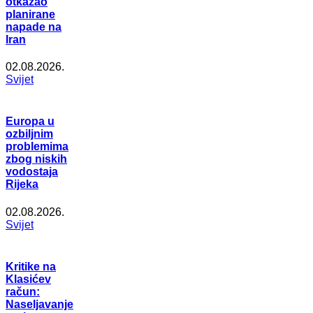
otkazao
planirane
napade na
Iran
02.08.2026.
Svijet
Europa u
ozbiljnim
problemima
zbog niskih
vodostaja
Rijeka
02.08.2026.
Svijet
Kritike na
Klasićev
račun:
Naseljavanje