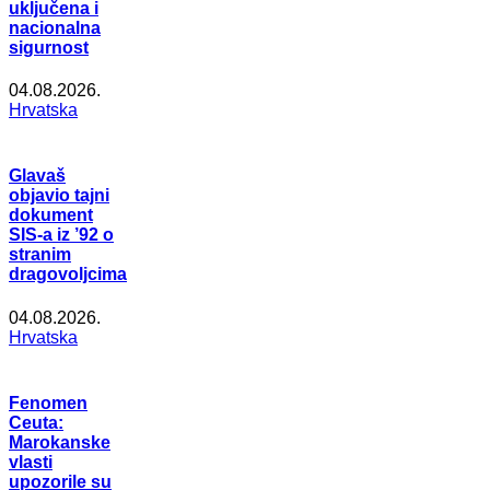
uključena i
nacionalna
sigurnost
04.08.2026.
Hrvatska
Glavaš
objavio tajni
dokument
SIS-a iz ’92 o
stranim
dragovoljcima
04.08.2026.
Hrvatska
Fenomen
Ceuta:
Marokanske
vlasti
upozorile su