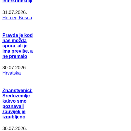
interkonekciji
31.07.2026.
Herceg Bosna
Pravda je kod
nas možda
spora, ali je
ima previše, a
ne premalo
30.07.2026.
Hrvatska
Znanstvenici:
Sredozemlje
kakvo smo
poznavali
zauvijek je
izgubljeno
30.07.2026.