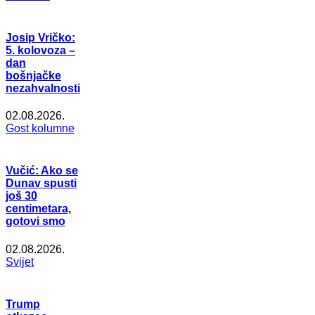
Josip Vričko:
5. kolovoza –
dan
bošnjačke
nezahvalnosti
02.08.2026.
Gost kolumne
Vučić: Ako se
Dunav spusti
još 30
centimetara,
gotovi smo
02.08.2026.
Svijet
Trump