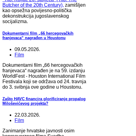
Butcher of the 20th Century),
zamišljen
kao opsežna povijesno-politička
dekonstrukcija jugoslavenskog
socijalizma.
Dokumentarni film „66 hercegovačkih
franjevaca“ nagrađen u Houstonu
09.05.2026.
Film
Dokumentarni film „66 hercegovačkih
franjevaca“ nagrađen je na 59. izdanju
WorldFest - Houston International Film
Festivala koji se održava od 24. travnja
do 3. svibnja ove godine u Houstonu.
Zašto HAVC financira glorificiranje propalog
Miloševićevog projekta?
22.03.2026.
Film
Zanimanje hrvatske javnosti osim