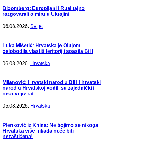
Bloomberg: Europljani i Rusi tajno
razgovarali o miru u Ukrajini
06.08.2026.
Svijet
Luka Mišetić: Hrvatska je Olujom
oslobodila vlastiti teritorij i spasila BiH
06.08.2026.
Hrvatska
Milanović: Hrvatski narod u BiH i hrvatski
narod u Hrvatskoj vodili su zajednički i
neodvojiv rat
05.08.2026.
Hrvatska
Plenković iz Knina: Ne bojimo se nikoga,
Hrvatska više nikada neće biti
nezaštićena!