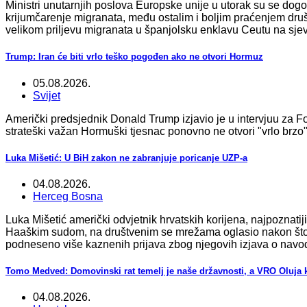
Ministri unutarnjih poslova Europske unije u utorak su se dogo
krijumčarenje migranata, među ostalim i boljim praćenjem dr
velikom priljevu migranata u španjolsku enklavu Ceutu na sjev
Trump: Iran će biti vrlo teško pogođen ako ne otvori Hormuz
05.08.2026.
Svijet
Američki predsjednik Donald Trump izjavio je u intervjuu za F
strateški važan Hormuški tjesnac ponovno ne otvori "vrlo brzo"
Luka Mišetić: U BiH zakon ne zabranjuje poricanje UZP-a
04.08.2026.
Herceg Bosna
Luka Mišetić američki odvjetnik hrvatskih korijena, najpoznatij
Haaškim sudom, na društvenim se mrežama oglasio nakon što j
podneseno više kaznenih prijava zbog njegovih izjava o nav
Tomo Medved: Domovinski rat temelj je naše državnosti, a VRO Oluja k
04.08.2026.