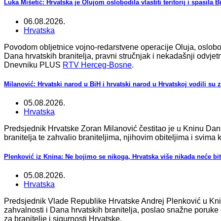
Luka Mišetić: Hrvatska je Olujom oslobodila vlastiti teritorij i spasila B
06.08.2026.
Hrvatska
Povodom obljetnice vojno-redarstvene operacije Oluja, oslob
Dana hrvatskih branitelja, pravni stručnjak i nekadašnji odvje
Dnevniku PLUS
RTV Herceg-Bosne
.
Milanović: Hrvatski narod u BiH i hrvatski narod u Hrvatskoj vodili su z
05.08.2026.
Hrvatska
Predsjednik Hrvatske Zoran Milanović čestitao je u Kninu Dan
branitelja te zahvalio braniteljima, njihovim obiteljima i svima 
Plenković iz Knina: Ne bojimo se nikoga, Hrvatska više nikada neće bit
05.08.2026.
Hrvatska
Predsjednik Vlade Republike Hrvatske Andrej Plenković u K
zahvalnosti i Dana hrvatskih branitelja, poslao snažne poruke
za branitelje i sigurnosti Hrvatske.