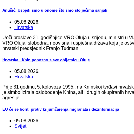
Anušić: Uspjeli smo u onome što smo stoljećima sanjali
05.08.2026.
Hrvatska
Uoči proslave 31. godišnjice VRO Oluja u srijedu, ministri u Vl
VRO Oluja, slobodna, neovisna i uspješna država koja je ostvari
hrvatski predsjednik Franjo Tuđman.
Hrvatska i Knin ponosno slave obljetnicu Oluje
05.08.2026.
Hrvatska
Prije 31 godinu, 5. kolovoza 1995., na Kninskoj tvrđavi hrvatski
je simbolizirala oslobođenje Knina, ali i drugih okupiranih hrv
agresije.
EU će se boriti protiv krijumčarenja migranata i dezinformacija
05.08.2026.
Svijet