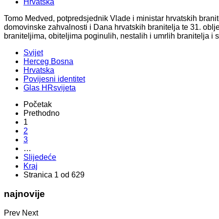
Hrvatska
Tomo Medved, potpredsjednik Vlade i ministar hrvatskih branit
domovinske zahvalnosti i Dana hrvatskih branitelja te 31. oblj
braniteljima, obiteljima poginulih, nestalih i umrlih branitelja
Svijet
Herceg Bosna
Hrvatska
Povijesni identitet
Glas HRsvijeta
Početak
Prethodno
1
2
3
…
Slijedeće
Kraj
Stranica 1 od 629
najnovije
Prev
Next