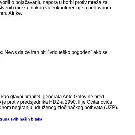
vorili o pojačavanju napora u borbi protiv mreža za
uštvenih mreža, nakon videokonferencije o nedavnom
eru Afrike.
ox News da će Iran biti "vrlo teško pogođen" ako se
.
i kao glavni branitelj generala Ante Gotovine pred
e protiv predsjednika HDZ-a 1990. Ilije Cvitanovića
odnom negiranju udruženog zločinačkog pothvata (UZP).
runa svih naših bitaka