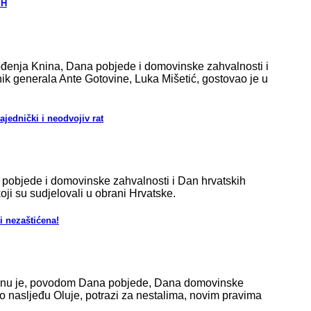
iH
ođenja Knina, Dana pobjede i domovinske zahvalnosti i
tnik generala Ante Gotovine, Luka Mišetić, gostovao je u
ajednički i neodvojiv rat
 pobjede i domovinske zahvalnosti i Dan hrvatskih
koji su sudjelovali u obrani Hrvatske.
i nezaštićena!
ninu je, povodom Dana pobjede, Dana domovinske
 o nasljeđu Oluje, potrazi za nestalima, novim pravima