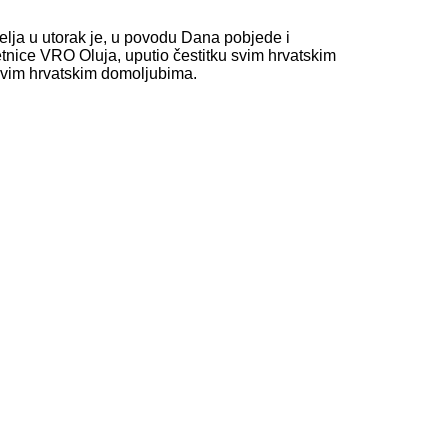
elja u utorak je, u povodu Dana pobjede i
etnice VRO Oluja, uputio čestitku svim hrvatskim
 i svim hrvatskim domoljubima.