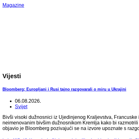
Magazine
Vijesti
Bloomberg: Europljani i Rusi tajno razgovarali o miru u Ukrajini
06.08.2026.
Svijet
Bivši visoki dužnosnici iz Ujedinjenog Kraljevstva, Francuske 
neimenovanim bivšim dužnosnikom Kremlja kako bi razmotrili 
objavio je Bloomberg pozivajući se na izvore upoznate s razg