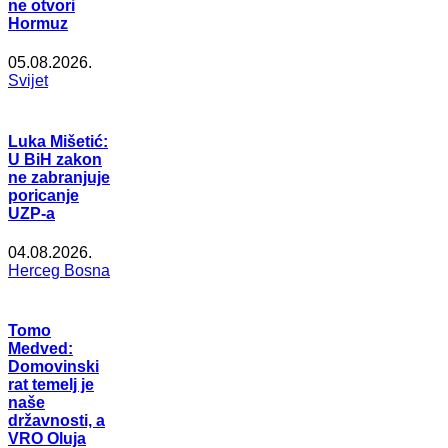
ne otvori
Hormuz
05.08.2026.
Svijet
Luka Mišetić:
U BiH zakon
ne zabranjuje
poricanje
UZP-a
04.08.2026.
Herceg Bosna
Tomo
Medved:
Domovinski
rat temelj je
naše
državnosti, a
VRO Oluja