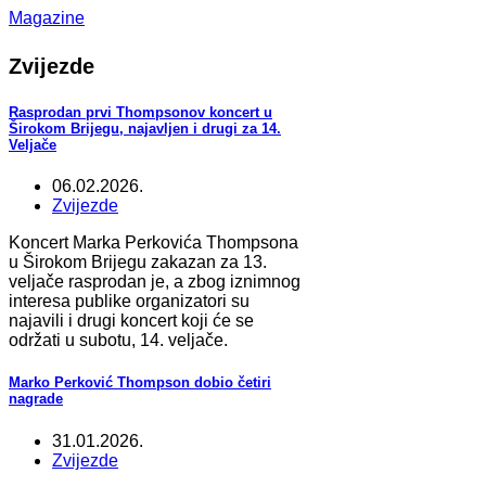
Magazine
Zvijezde
Rasprodan prvi Thompsonov koncert u
Širokom Brijegu, najavljen i drugi za 14.
Veljače
06.02.2026.
Zvijezde
Koncert Marka Perkovića Thompsona
u Širokom Brijegu zakazan za 13.
veljače rasprodan je, a zbog iznimnog
interesa publike organizatori su
najavili i drugi koncert koji će se
održati u subotu, 14. veljače.
Marko Perković Thompson dobio četiri
nagrade
31.01.2026.
Zvijezde