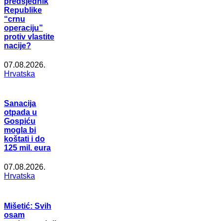
predsjednik
Republike
“crnu
operaciju”
protiv vlastite
nacije?
07.08.2026.
Hrvatska
Sanacija
otpada u
Gospiću
mogla bi
koštati i do
125 mil. eura
07.08.2026.
Hrvatska
Mišetić: Svih
osam