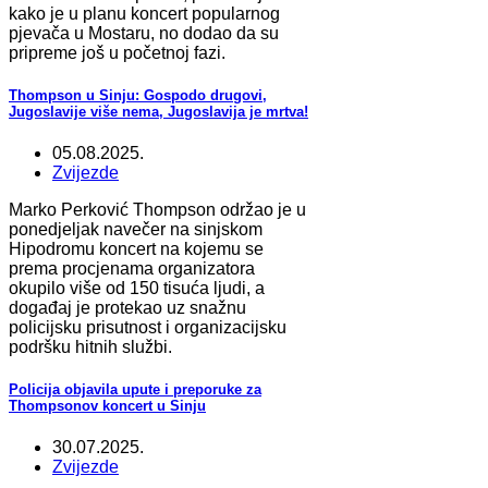
kako je u planu koncert popularnog
pjevača u Mostaru, no dodao da su
pripreme još u početnoj fazi.
Thompson u Sinju: Gospodo drugovi,
Jugoslavije više nema, Jugoslavija je mrtva!
05.08.2025.
Zvijezde
Marko Perković Thompson održao je u
ponedjeljak navečer na sinjskom
Hipodromu koncert na kojemu se
prema procjenama organizatora
okupilo više od 150 tisuća ljudi, a
događaj je protekao uz snažnu
policijsku prisutnost i organizacijsku
podršku hitnih službi.
Policija objavila upute i preporuke za
Thompsonov koncert u Sinju
30.07.2025.
Zvijezde