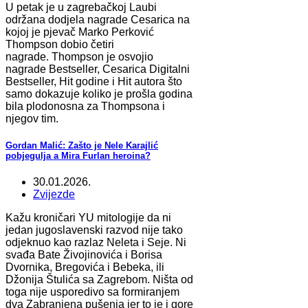
U petak je u zagrebačkoj Laubi
održana dodjela nagrade Cesarica na
kojoj je pjevač Marko Perković
Thompson dobio četiri
nagrade. Thompson je osvojio
nagrade Bestseller, Cesarica Digitalni
Bestseller, Hit godine i Hit autora što
samo dokazuje koliko je prošla godina
bila plodonosna za Thompsona i
njegov tim.
Gordan Malić: Zašto je Nele Karajlić
pobjegulja a Mira Furlan heroina?
30.01.2026.
Zvijezde
Kažu kroničari YU mitologije da ni
jedan jugoslavenski razvod nije tako
odjeknuo kao razlaz Neleta i Seje. Ni
svađa Bate Živojinovića i Borisa
Dvornika, Bregovića i Bebeka, ili
Džonija Štulića sa Zagrebom. Ništa od
toga nije usporedivo sa formiranjem
dva Zabranjena pušenja jer to je i gore