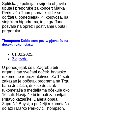
Splitska je policija u srijedu objavila
upute i preporuke za koncert Marka
Perkovića Thompsona, koji će se
održati u ponedjeljak, 4. kolovoza, na
sinjskom hipodromu, te je građane
pozvala na oprez i poštivanje uputa i
preporuka.
Thompson: Dobio sam poziv, pjevat ću na
dočeku rukometaša
01.02.2025.
Zvijezde
U ponedjeljak će u Zagrebu biti
organiziran svečani doček hrvatske
rukometne reprezentativce. Za 14 sati
zakazan je početak programa na Trgu
bana Jelačića, dok se dolazak
rukometaša s medaljama očekuje oko
16 sati. Navijače bi trebali zabavljati
Prljavo kazalište, Daleka obala i
Zaprešić Boysi, a po želji rukometaša
dolazi i Marko Perković Thompson.