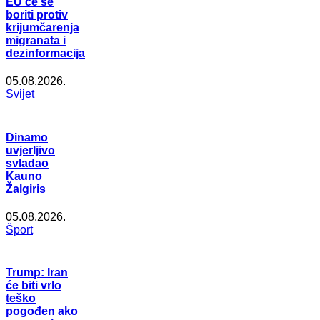
EU će se
boriti protiv
krijumčarenja
migranata i
dezinformacija
05.08.2026.
Svijet
Dinamo
uvjerljivo
svladao
Kauno
Žalgiris
05.08.2026.
Šport
Trump: Iran
će biti vrlo
teško
pogođen ako