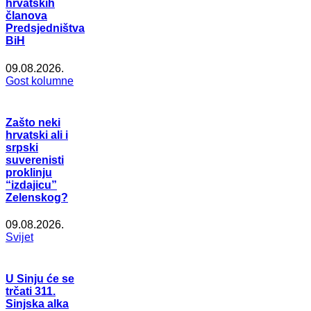
hrvatskih
članova
Predsjedništva
BiH
09.08.2026.
Gost kolumne
Zašto neki
hrvatski ali i
srpski
suverenisti
proklinju
“izdajicu”
Zelenskog?
09.08.2026.
Svijet
U Sinju će se
trčati 311.
Sinjska alka