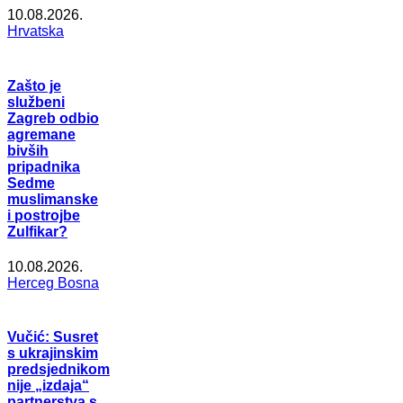
10.08.2026.
Hrvatska
Zašto je
službeni
Zagreb odbio
agremane
bivših
pripadnika
Sedme
muslimanske
i postrojbe
Zulfikar?
10.08.2026.
Herceg Bosna
Vučić: Susret
s ukrajinskim
predsjednikom
nije „izdaja“
partnerstva s