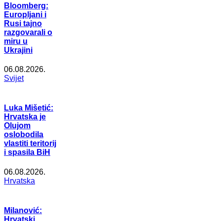
Bloomberg:
Europljani i
Rusi tajno
razgovarali o
miru u
Ukrajini
06.08.2026.
Svijet
Luka Mišetić:
Hrvatska je
Olujom
oslobodila
vlastiti teritorij
i spasila BiH
06.08.2026.
Hrvatska
Milanović:
Hrvatski