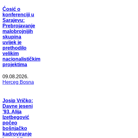
Ćosić o
konferenciji u
Sarajevu:
Prebrojavanje
malobrojnijih
skupina
uvijek je
prethodilo
velikim
nacionalističkim
projektima
09.08.2026.
Herceg Bosna
Josip Vričko:
Davne jeseni
’93. Alija
Izetbegović
počeo
bošnjačko
kadroviranje