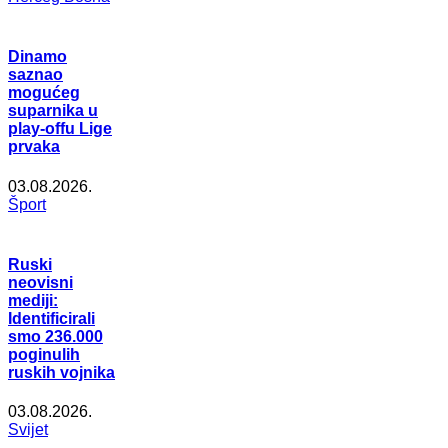
Dinamo
saznao
mogućeg
suparnika u
play-offu Lige
prvaka
03.08.2026.
Šport
Ruski
neovisni
mediji:
Identificirali
smo 236.000
poginulih
ruskih vojnika
03.08.2026.
Svijet