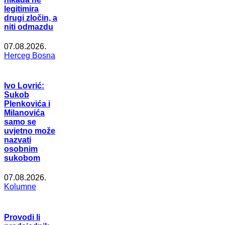
legitimira
drugi zločin, a
niti odmazdu
07.08.2026.
Herceg Bosna
Ivo Lovrić:
Sukob
Plenkovića i
Milanovića
samo se
uvjetno može
nazvati
osobnim
sukobom
07.08.2026.
Kolumne
Provodi li