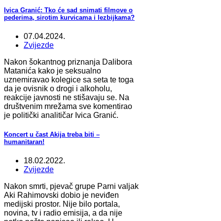
Ivica Granić: Tko će sad snimati filmove o
pederima, sirotim kurvicama i lezbijkama?
07.04.2024.
Zvijezde
Nakon šokantnog priznanja Dalibora
Matanića kako je seksualno
uznemiravao kolegice sa seta te toga
da je ovisnik o drogi i alkoholu,
reakcije javnosti ne stišavaju se. Na
društvenim mrežama sve komentirao
je politički analitičar Ivica Granić.
Koncert u čast Akija treba biti –
humanitaran!
18.02.2022.
Zvijezde
Nakon smrti, pjevač grupe Parni valjak
Aki Rahimovski dobio je neviđen
medijski prostor. Nije bilo portala,
novina, tv i radio emisija, a da nije