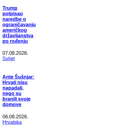
Trump
potpisao
naredbe o
ograničavanju
američkog
državljanstva
po rođenju
07.08.2026.
Svijet
Ante Šušnjar:
Hrvati nisu
napadali,
nego su
branili svoje
domove
06.08.2026.
Hrvatska