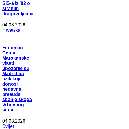
SIS-a iz ’92 o
stranim
dragovoljcima
04.08.2026.
Hrvatska
Fenomen
Ceuta:
Marokanske
vlasti
upozorile su
Madrid na
rizik koji
donosi
nedavna
presuda
španjolskoga
Vrhovnog
suda
04.08.2026.
Svijet