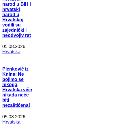
narod u BiH i
hrvatski
narod u
Hrvatskoj
vodili su
zajednički i
neodvojiv rat
05.08.2026.
Hrvatska
Plenković iz
Knina: Ne
bojimo se
nikoga,
Hrvatska više
nikada neće
biti
nezaštićena!
05.08.2026.
Hrvatska