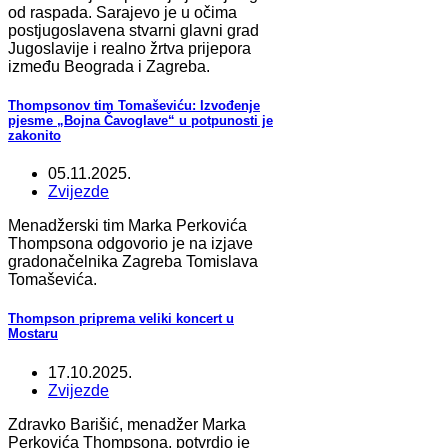
od raspada. Sarajevo je u očima
postjugoslavena stvarni glavni grad
Jugoslavije i realno žrtva prijepora
između Beograda i Zagreba.
Thompsonov tim Tomaševiću: Izvođenje
pjesme „Bojna Čavoglave“ u potpunosti je
zakonito
05.11.2025.
Zvijezde
Menadžerski tim Marka Perkovića
Thompsona odgovorio je na izjave
gradonačelnika Zagreba Tomislava
Tomaševića.
Thompson priprema veliki koncert u
Mostaru
17.10.2025.
Zvijezde
Zdravko Barišić, menadžer Marka
Perkovića Thompsona, potvrdio je