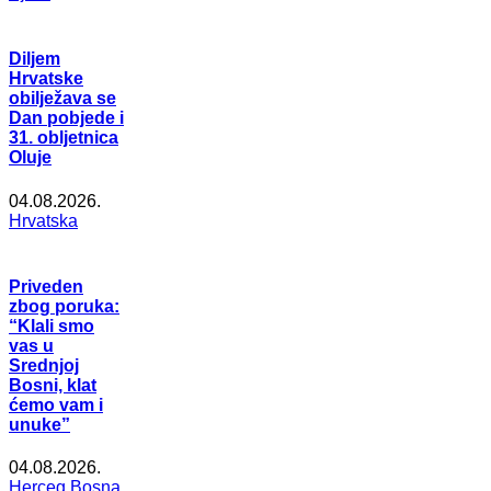
Diljem
Hrvatske
obilježava se
Dan pobjede i
31. obljetnica
Oluje
04.08.2026.
Hrvatska
Priveden
zbog poruka:
“Klali smo
vas u
Srednjoj
Bosni, klat
ćemo vam i
unuke”
04.08.2026.
Herceg Bosna