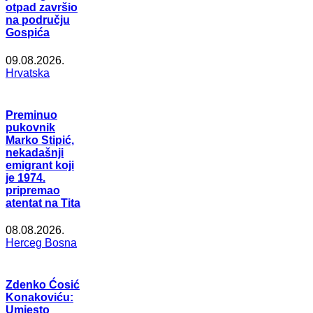
otpad završio
na području
Gospića
09.08.2026.
Hrvatska
Preminuo
pukovnik
Marko Stipić,
nekadašnji
emigrant koji
je 1974.
pripremao
atentat na Tita
08.08.2026.
Herceg Bosna
Zdenko Ćosić
Konakoviću:
Umjesto