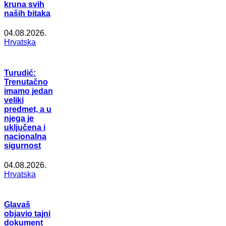
kruna svih
naših bitaka
04.08.2026.
Hrvatska
Turudić:
Trenutačno
imamo jedan
veliki
predmet, a u
njega je
uključena i
nacionalna
sigurnost
04.08.2026.
Hrvatska
Glavaš
objavio tajni
dokument