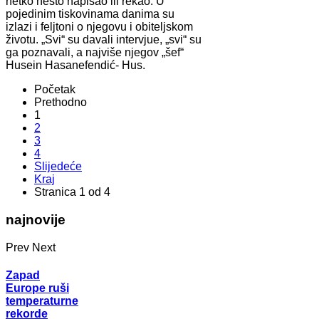
netko nešto napisao ili rekao. U
pojedinim tiskovinama danima su
izlazi i feljtoni o njegovu i obiteljskom
životu. „Svi“ su davali intervjue, „svi“ su
ga poznavali, a najviše njegov „šef“
Husein Hasanefendić- Hus.
Početak
Prethodno
1
2
3
4
Slijedeće
Kraj
Stranica 1 od 4
najnovije
Prev
Next
Zapad
Europe ruši
temperaturne
rekorde