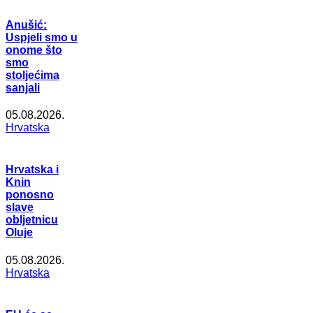
Anušić:
Uspjeli smo u
onome što
smo
stoljećima
sanjali
05.08.2026.
Hrvatska
Hrvatska i
Knin
ponosno
slave
obljetnicu
Oluje
05.08.2026.
Hrvatska