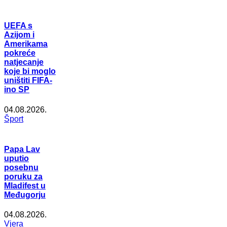
UEFA s
Azijom i
Amerikama
pokreće
natjecanje
koje bi moglo
uništiti FIFA-
ino SP
04.08.2026.
Šport
Papa Lav
uputio
posebnu
poruku za
Mladifest u
Međugorju
04.08.2026.
Vjera