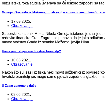
blizu isteka roka studija uvjerava da će uskoro započeti sa rado
Grmoja: Gospodo iz Možemo, hrvatska djeca nisu pokusni kunići za v
17.09.2025.
Obrazovanje
Saborski zastupnik Mosta Nikola Grmoja istaknuo je u srijedu d
redovito financira Grad Zagreb, te ponovio da je jako odlučan z
naveo vodstvo Grada iz stranke Možemo, javlja Hina.
Kome još trebaju živi hrvatski branitelji?
10.08.2021.
Obrazovanje
Nakon što su izašli iz tiska neki (novi) udžbenici iz povijest (ko
hrvatski branitelji još mogu samo pjevati zajedno s glazbenim
U Zadar zamotane duše
03.06.2021.
Obrazovanje