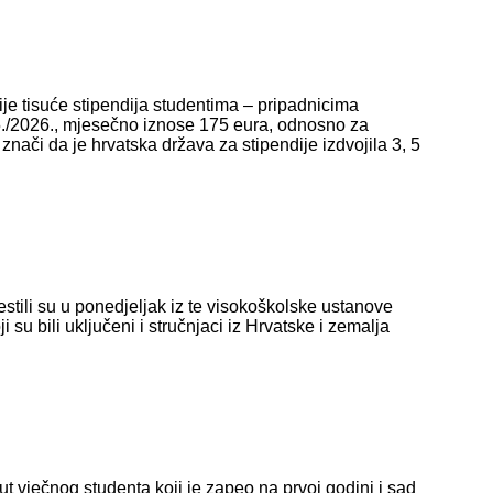
ije tisuće stipendija studentima – pripadnicima
./2026., mjesečno iznose 175 eura, odnosno za
ači da je hrvatska država za stipendije izdvojila 3, 5
stili su u ponedjeljak iz te visokoškolske ustanove
 bili uključeni i stručnjaci iz Hrvatske i zemalja
ut vječnog studenta koji je zapeo na prvoj godini i sad