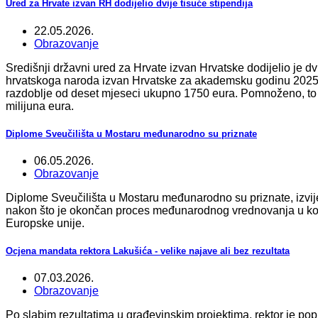
Ured za Hrvate izvan RH dodijelio dvije tisuće stipendija
22.05.2026.
Obrazovanje
Središnji državni ured za Hrvate izvan Hrvatske dodijelio je dv
hrvatskoga naroda izvan Hrvatske za akademsku godinu 2025
razdoblje od deset mjeseci ukupno 1750 eura. Pomnoženo, to zn
milijuna eura.
Diplome Sveučilišta u Mostaru međunarodno su priznate
06.05.2026.
Obrazovanje
Diplome Sveučilišta u Mostaru međunarodno su priznate, izvije
nakon što je okončan proces međunarodnog vrednovanja u koji su
Europske unije.
Ocjena mandata rektora Lakušića - velike najave ali bez rezultata
07.03.2026.
Obrazovanje
Po slabim rezultatima u građevinskim projektima, rektor je pop