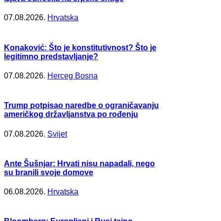
07.08.2026.
Hrvatska
Konaković: Što je konstitutivnost? Što je
legitimno predstavljanje?
07.08.2026.
Herceg Bosna
Trump potpisao naredbe o ograničavanju
američkog državljanstva po rođenju
07.08.2026.
Svijet
Ante Šušnjar: Hrvati nisu napadali, nego
su branili svoje domove
06.08.2026.
Hrvatska