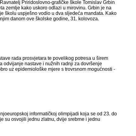
Ravnatelj Priridoslovno-grafičke škole Tomislav Grbin
ta zemlje kako uskoro odlazi u mirovinu. Grbin je na
e je školu uspješno vodio u dva sljedeća mandata. Kako
ednjim danom ove školske godine, 31. kolovoza.
tave rada prosvjetara te povelikog potresa u širem
 odvijanje nastave i nužnih radnji za dovršenje
obro uz epidemiološke mjere s trovrsnom mogućnosti -
ednjoeuropskoj informatičkoj olimpijadi koja se od 23. do
su osvojili jednu zlatnu, dvije srebrne i jednu