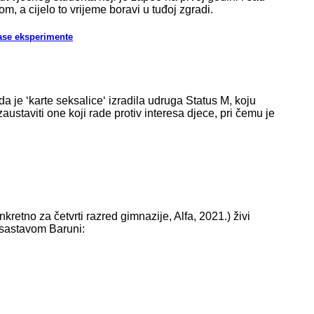
m, a cijelo to vrijeme boravi u tuđoj zgradi.
ase eksperimente
a je ‘karte seksalice‘ izradila udruga Status M, koju
austaviti one koji rade protiv interesa djece, pri čemu je
nkretno za četvrti razred gimnazije, Alfa, 2021.) živi
 sastavom Baruni: