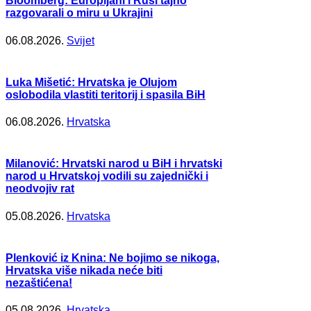
Bloomberg: Europljani i Rusi tajno
razgovarali o miru u Ukrajini
06.08.2026.
Svijet
Luka Mišetić: Hrvatska je Olujom
oslobodila vlastiti teritorij i spasila BiH
06.08.2026.
Hrvatska
Milanović: Hrvatski narod u BiH i hrvatski
narod u Hrvatskoj vodili su zajednički i
neodvojiv rat
05.08.2026.
Hrvatska
Plenković iz Knina: Ne bojimo se nikoga,
Hrvatska više nikada neće biti
nezaštićena!
05.08.2026.
Hrvatska