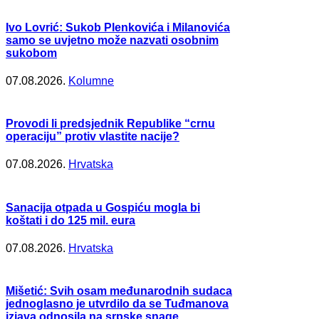
Ivo Lovrić: Sukob Plenkovića i Milanovića
samo se uvjetno može nazvati osobnim
sukobom
07.08.2026.
Kolumne
Provodi li predsjednik Republike “crnu
operaciju” protiv vlastite nacije?
07.08.2026.
Hrvatska
Sanacija otpada u Gospiću mogla bi
koštati i do 125 mil. eura
07.08.2026.
Hrvatska
Mišetić: Svih osam međunarodnih sudaca
jednoglasno je utvrdilo da se Tuđmanova
izjava odnosila na srpske snage