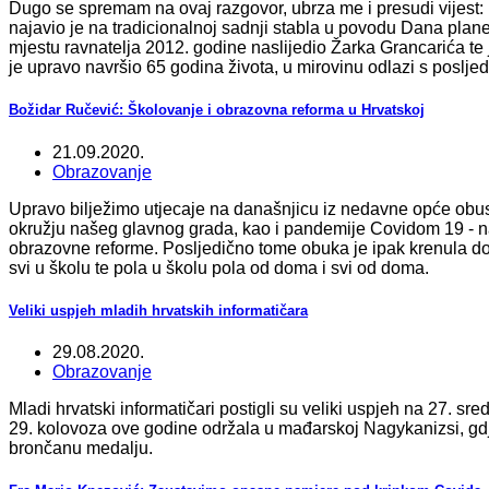
Dugo se spremam na ovaj razgovor, ubrza me i presudi vijest: 
najavio je na tradicionalnoj sadnji stabla u povodu Dana plane
mjestu ravnatelja 2012. godine naslijedio Žarka Grancarića t
je upravo navršio 65 godina života, u mirovinu odlazi s poslj
Božidar Ručević: Školovanje i obrazovna reforma u Hrvatskoj
21.09.2020.
Obrazovanje
Upravo bilježimo utjecaje na današnjicu iz nedavne opće obus
okružju našeg glavnog grada, kao i pandemije Covidom 19 - na
obrazovne reforme. Posljedično tome obuka je ipak krenula d
svi u školu te pola u školu pola od doma i svi od doma.
Veliki uspjeh mladih hrvatskih informatičara
29.08.2020.
Obrazovanje
Mladi hrvatski informatičari postigli su veliki uspjeh na 27. sr
29. kolovoza ove godine održala u mađarskoj Nagykanizsi, gdje 
brončanu medalju.