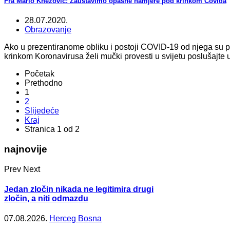
Fra Mario Knezović: Zaustavimo opasne namjere pod krinkom Covida
28.07.2020.
Obrazovanje
Ako u prezentiranome obliku i postoji COVID-19 od njega su p
krinkom Koronavirusa želi mučki provesti u svijetu poslušajte
Početak
Prethodno
1
2
Slijedeće
Kraj
Stranica 1 od 2
najnovije
Prev
Next
Jedan zločin nikada ne legitimira drugi
zločin, a niti odmazdu
07.08.2026.
Herceg Bosna