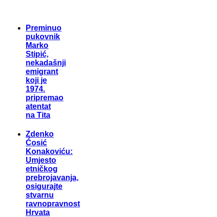
Preminuo
pukovnik
Marko
Stipić,
nekadašnji
emigrant
koji je
1974.
pripremao
atentat
na Tita
Zdenko
Ćosić
Konakoviću:
Umjesto
etničkog
prebrojavanja,
osigurajte
stvarnu
ravnopravnost
Hrvata