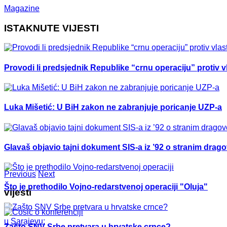
Magazine
ISTAKNUTE VIJESTI
Provodi li predsjednik Republike “crnu operaciju” protiv vl
Luka Mišetić: U BiH zakon ne zabranjuje poricanje UZP-a
Glavaš objavio tajni dokument SIS-a iz ’92 o stranim drag
Previous
Next
Što je prethodilo Vojno-redarstvenoj operaciji "Oluja"
vijesti
Zašto SNV Srbe pretvara u hrvatske crnce?