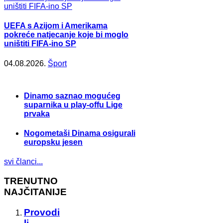
UEFA s Azijom i Amerikama
pokreće natjecanje koje bi moglo
uništiti FIFA-ino SP
04.08.2026.
Šport
Dinamo saznao mogućeg
suparnika u play-offu Lige
prvaka
Nogometaši Dinama osigurali
europsku jesen
svi članci...
TRENUTNO
NAJČITANIJE
Provodi