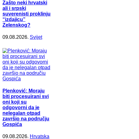
Zašto neki hrvatski
ali i srpski
suverenisti proklinju
“izdajicu”
Zelenskog?
09.08.2026.
Svijet
Plenković: Moraju
biti procesuirani svi
oni koji su
odgovorni da je
nelegalan otpad
završio na području
Gospića
09.08.2026.
Hrvatska