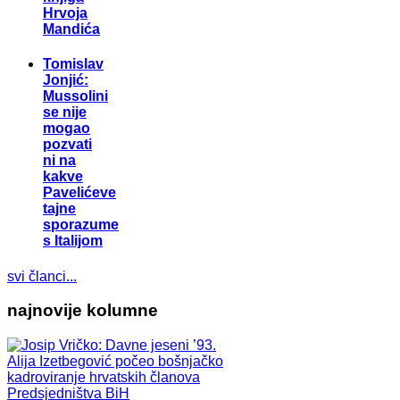
Hrvoja
Mandića
Tomislav
Jonjić:
Mussolini
se nije
mogao
pozvati
ni na
kakve
Pavelićeve
tajne
sporazume
s Italijom
svi članci...
najnovije kolumne