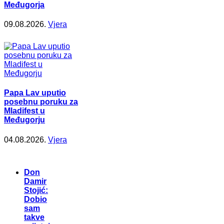
Međugorja
09.08.2026.
Vjera
Papa Lav uputio
posebnu poruku za
Mladifest u
Međugorju
04.08.2026.
Vjera
Don
Damir
Stojić:
Dobio
sam
takve