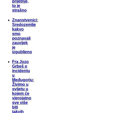
prijetnje,
to je
strašno
Znanstvenici:
Sredozemlje
kakvo
smo
poznavali
zauvijek
je
izgubljeno
Fra Jozo
Grbeš o
incidentu
u
Međugorju:
Živimo u
svijetu u
kojem će
vjerojatno
sve više
biti
takvih