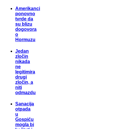
Amerikanci
ponovno
tvrde da
su blizu
dogovora
o
Hormuzu
Jedan
zločin
nikada
ne
legitimira
drugi
zločin, a
niti
odmazdu
Sanacija
otpada
u
Gospiću
mogla bi