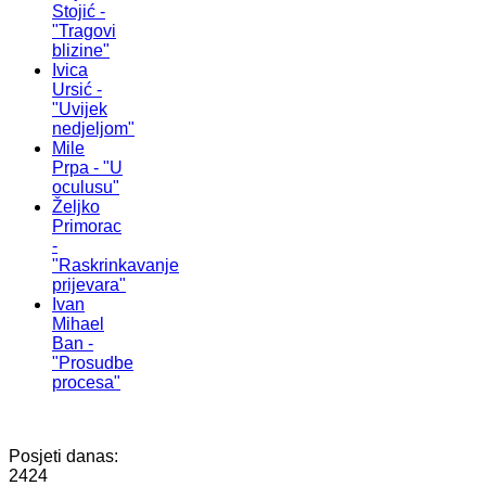
Stojić -
"Tragovi
blizine"
Ivica
Ursić -
"Uvijek
nedjeljom"
Mile
Prpa - "U
oculusu"
Željko
Primorac
-
"Raskrinkavanje
prijevara"
Ivan
Mihael
Ban -
"Prosudbe
procesa"
Posjeti danas:
2424