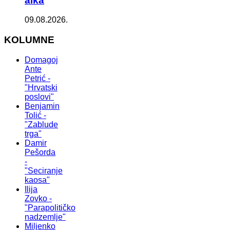
alka
09.08.2026.
KOLUMNE
Domagoj
Ante
Petrić -
"Hrvatski
poslovi"
Benjamin
Tolić -
"Zablude
trga"
Damir
Pešorda
-
"Seciranje
kaosa"
Ilija
Zovko -
"Parapolitičko
nadzemlje"
Miljenko