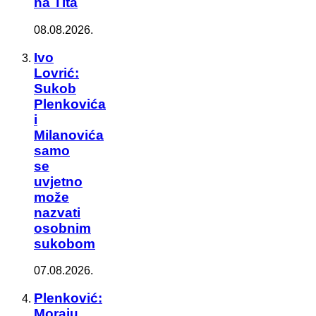
na Tita
08.08.2026.
Ivo
Lovrić:
Sukob
Plenkovića
i
Milanovića
samo
se
uvjetno
može
nazvati
osobnim
sukobom
07.08.2026.
Plenković:
Moraju