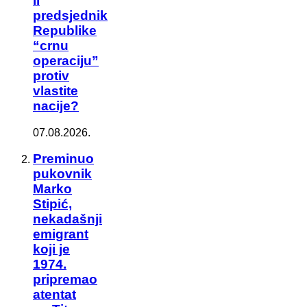
li
predsjednik
Republike
“crnu
operaciju”
protiv
vlastite
nacije?
07.08.2026.
Preminuo
pukovnik
Marko
Stipić,
nekadašnji
emigrant
koji je
1974.
pripremao
atentat