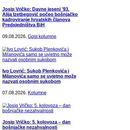
Josip Vričko: Davne jeseni ’93.
Alija Izetbegović počeo bošnjačko
kadroviranje hrvatskih članova
Predsjedništva BiH
09.08.2026.
Gost kolumne
Ivo Lovrić: Sukob Plenkovića i
Milanovića samo se uvjetno može
nazvati osobnim sukobom
07.08.2026.
Kolumne
Josip Vričko: 5. kolovoza – dan
bošnjačke nezahvalnosti