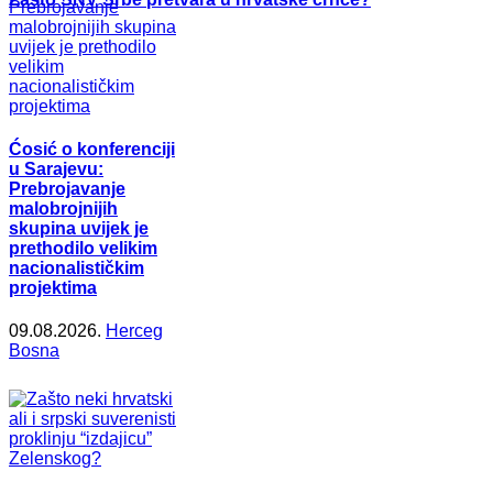
Ćosić o konferenciji
u Sarajevu:
Prebrojavanje
malobrojnijih
skupina uvijek je
prethodilo velikim
nacionalističkim
projektima
09.08.2026.
Herceg
Bosna