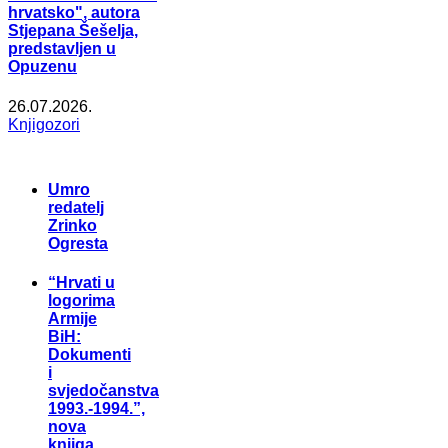
hrvatsko", autora
Stjepana Šešelja,
predstavljen u
Opuzenu
26.07.2026.
Knjigozori
Umro
redatelj
Zrinko
Ogresta
“Hrvati u
logorima
Armije
BiH:
Dokumenti
i
svjedočanstva
1993.-1994.”,
nova
knjiga