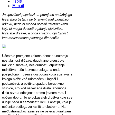
Ispis
E-mail
Josipovićevi prijedlozi za promjenu sadašnjega
hrvatskog Ustava ne bi stvorili funkcionalniju
državu, nego bi možda otvorili ustavnu krizu,
koja bi mogla dovesti u pitanje cjelovitost
hrvatske države, a onda i njezinu opstojnost
kao međunarodno-pravnoga čimbenika
Učestale promjene zakona donose unutarnju
nestabilnost države, dugotrajne preustroje
različitih sustava, nesigurnost i otpuštanje
radništva, lošu kakvoću usluga, a onda
posljedično i rušenje gospodarskoga sustava iz
kojega bježe već udomaćeni ulagači i
poduzetnici, a politika upada u koruptivne
stupice, što kod najvećega dijela izbornoga
tijela stvara odbojnost prema javnom radu i
općem dobru. To je pokazatelj društva koje sve
dublje pada u samodestrukciju i apatiju, koja je
općenito podloga za različite ekstreme. Na
međustranačkoj razini se ne osjeća pluralizam