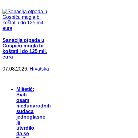
Sanacija otpada u
Gospiću mogla bi
koštati i do 125 mil.
eura
07.08.2026.
Hrvatska
Mišetić:
Svih
osam
međunarodnih
sudaca
jednoglasno
je
utvrdilo
da se