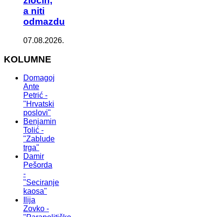
zločin,
a niti
odmazdu
07.08.2026.
KOLUMNE
Domagoj
Ante
Petrić -
"Hrvatski
poslovi"
Benjamin
Tolić -
"Zablude
trga"
Damir
Pešorda
-
"Seciranje
kaosa"
Ilija
Zovko -