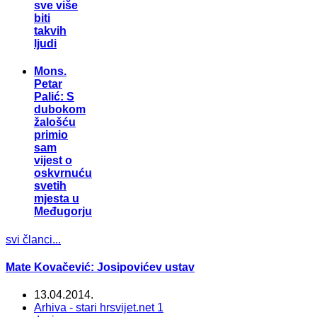
sve više
biti
takvih
ljudi
Mons.
Petar
Palić: S
dubokom
žalošću
primio
sam
vijest o
oskvrnuću
svetih
mjesta u
Međugorju
svi članci...
Mate Kovačević: Josipovićev ustav
13.04.2014.
Arhiva - stari hrsvijet.net 1