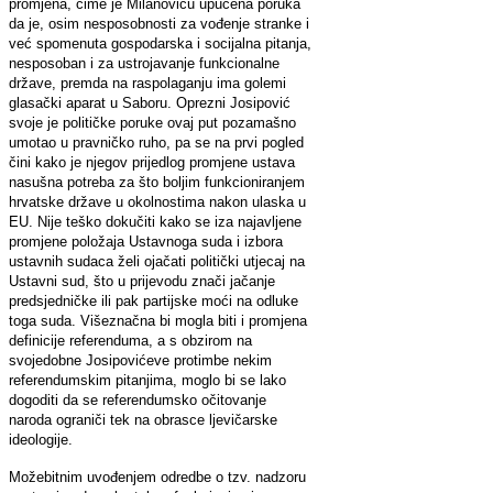
promjena, čime je Milanoviću upućena poruka
da je, osim nesposobnosti za vođenje stranke i
već spomenuta gospodarska i socijalna pitanja,
nesposoban i za ustrojavanje funkcionalne
države, premda na raspolaganju ima golemi
glasački aparat u Saboru. Oprezni Josipović
svoje je političke poruke ovaj put pozamašno
umotao u pravničko ruho, pa se na prvi pogled
čini kako je njegov prijedlog promjene ustava
nasušna potreba za što boljim funkcioniranjem
hrvatske države u okolnostima nakon ulaska u
EU. Nije teško dokučiti kako se iza najavljene
promjene položaja Ustavnoga suda i izbora
ustavnih sudaca želi ojačati politički utjecaj na
Ustavni sud, što u prijevodu znači jačanje
predsjedničke ili pak partijske moći na odluke
toga suda. Višeznačna bi mogla biti i promjena
definicije referenduma, a s obzirom na
svojedobne Josipovićeve protimbe nekim
referendumskim pitanjima, moglo bi se lako
dogoditi da se referendumsko očitovanje
naroda ograniči tek na obrasce ljevičarske
ideologije.
Možebitnim uvođenjem odredbe o tzv. nadzoru