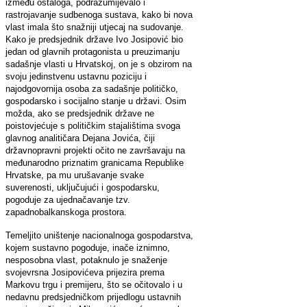
između ostaloga, podrazumijevalo i
rastrojavanje sudbenoga sustava, kako bi nova
vlast imala što snažniji utjecaj na sudovanje.
Kako je predsjednik države Ivo Josipović bio
jedan od glavnih protagonista u preuzimanju
sadašnje vlasti u Hrvatskoj, on je s obzirom na
svoju jedinstvenu ustavnu poziciju i
najodgovornija osoba za sadašnje političko,
gospodarsko i socijalno stanje u državi. Osim
možda, ako se predsjednik države ne
poistovjećuje s političkim stajalištima svoga
glavnog analitičara Dejana Jovića, čiji
državnopravni projekti očito ne završavaju na
međunarodno priznatim granicama Republike
Hrvatske, pa mu urušavanje svake
suverenosti, uključujući i gospodarsku,
pogoduje za ujednačavanje tzv.
zapadnobalkanskoga prostora.
Temeljito uništenje nacionalnoga gospodarstva,
kojem sustavno pogoduje, inače iznimno,
nesposobna vlast, potaknulo je snaženje
svojevrsna Josipovićeva prijezira prema
Markovu trgu i premijeru, što se očitovalo i u
nedavnu predsjedničkom prijedlogu ustavnih