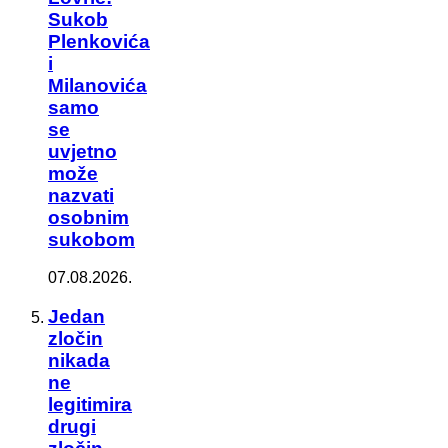
Sukob
Plenkovića
i
Milanovića
samo
se
uvjetno
može
nazvati
osobnim
sukobom
07.08.2026.
Jedan
zločin
nikada
ne
legitimira
drugi