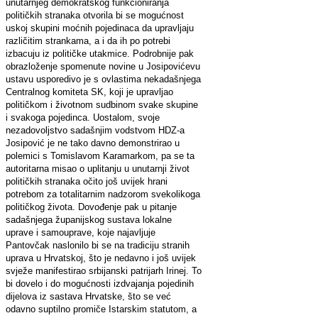
unutarnjeg demokratskog funkcioniranja
političkih stranaka otvorila bi se mogućnost
uskoj skupini moćnih pojedinaca da upravljaju
različitim strankama, a i da ih po potrebi
izbacuju iz političke utakmice. Podrobnije pak
obrazloženje spomenute novine u Josipovićevu
ustavu usporedivo je s ovlastima nekadašnjega
Centralnog komiteta SK, koji je upravljao
političkom i životnom sudbinom svake skupine
i svakoga pojedinca. Uostalom, svoje
nezadovoljstvo sadašnjim vodstvom HDZ-a
Josipović je ne tako davno demonstrirao u
polemici s Tomislavom Karamarkom, pa se ta
autoritarna misao o uplitanju u unutarnji život
političkih stranaka očito još uvijek hrani
potrebom za totalitarnim nadzorom svekolikoga
političkog života. Dovođenje pak u pitanje
sadašnjega županijskog sustava lokalne
uprave i samouprave, koje najavljuje
Pantovčak naslonilo bi se na tradiciju stranih
uprava u Hrvatskoj, što je nedavno i još uvijek
svježe manifestirao srbijanski patrijarh Irinej. To
bi dovelo i do mogućnosti izdvajanja pojedinih
dijelova iz sastava Hrvatske, što se već
odavno suptilno promiče Istarskim statutom, a