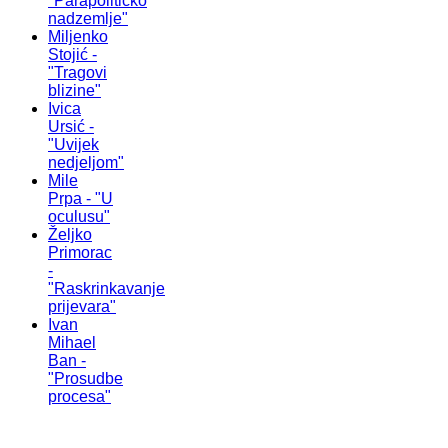
"Parapolitičko
nadzemlje"
Miljenko
Stojić -
"Tragovi
blizine"
Ivica
Ursić -
"Uvijek
nedjeljom"
Mile
Prpa - "U
oculusu"
Željko
Primorac
-
"Raskrinkavanje
prijevara"
Ivan
Mihael
Ban -
"Prosudbe
procesa"