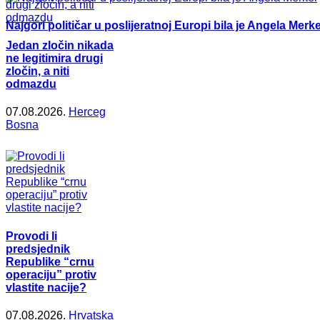
Najgori političar u poslijeratnoj Europi bila je Angela Merke
Jedan zločin nikada
ne legitimira drugi
zločin, a niti
odmazdu
07.08.2026.
Herceg
Bosna
Provodi li
predsjednik
Republike “crnu
operaciju” protiv
vlastite nacije?
07.08.2026.
Hrvatska