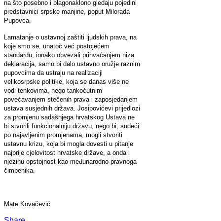
na što posebno i blagonaklono gledaju pojedini
predstavnici srpske manjine, poput Milorada
Pupovca.
Lamatanje o ustavnoj zaštiti ljudskih prava, na
koje smo se, unatoč već postojećem
standardu, ionako obvezali prihvaćanjem niza
deklaracija, samo bi dalo ustavno oružje raznim
pupovcima da ustraju na realizaciji
velikosrpske politike, koja se danas više ne
vodi tenkovima, nego tankoćutnim
povećavanjem stečenih prava i zaposjedanjem
ustava susjednih država. Josipovićevi prijedlozi
za promjenu sadašnjega hrvatskog Ustava ne
bi stvorili funkcionalniju državu, nego bi, sudeći
po najavljenim promjenama, mogli stvoriti
ustavnu krizu, koja bi mogla dovesti u pitanje
najprije cjelovitost hrvatske države, a onda i
njezinu opstojnost kao međunarodno-pravnoga
čimbenika.
Mate Kovačević
Share