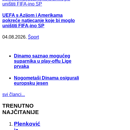
UEFA s Azijom i Amerikama
pokreće natjecanje koje bi moglo
uništiti FIFA-ino SP
04.08.2026.
Šport
Dinamo saznao mogućeg
suparnika u play-offu Lige
prvaka
Nogometaši Dinama osigurali
europsku jesen
svi članci...
TRENUTNO
NAJČITANIJE
Plenković