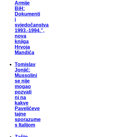
Armije
BiH:
Dokumenti
i
svjedočanstva
1993.-1994.”,
nova
knjiga
Hrvoja
Mandića
Tomislav
Jonjić:
Mussolini
se nije
mogao
pozvati
ni na
kakve
Pavelićeve
tajne
sporazume
s Italijom
Zašto