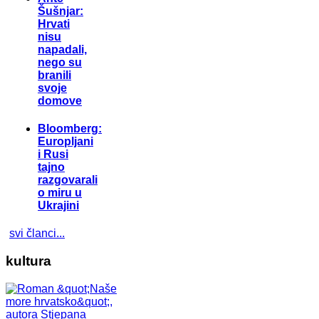
Šušnjar:
Hrvati
nisu
napadali,
nego su
branili
svoje
domove
Bloomberg:
Europljani
i Rusi
tajno
razgovarali
o miru u
Ukrajini
svi članci...
kultura