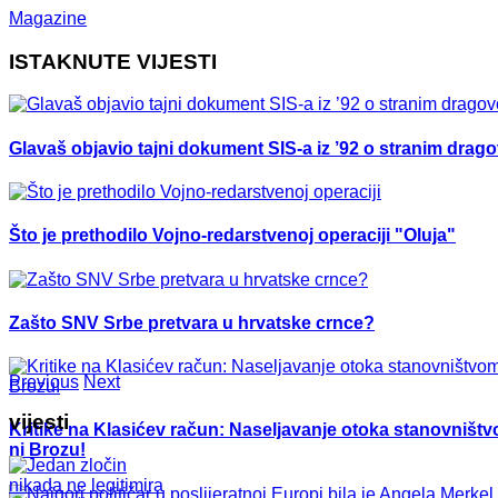
Magazine
ISTAKNUTE VIJESTI
Glavaš objavio tajni dokument SIS-a iz ’92 o stranim drag
Što je prethodilo Vojno-redarstvenoj operaciji "Oluja"
Zašto SNV Srbe pretvara u hrvatske crnce?
Previous
Next
vijesti
Kritike na Klasićev račun: Naseljavanje otoka stanovništvo
ni Brozu!