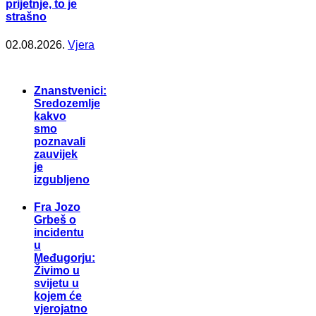
prijetnje, to je
strašno
02.08.2026.
Vjera
Znanstvenici:
Sredozemlje
kakvo
smo
poznavali
zauvijek
je
izgubljeno
Fra Jozo
Grbeš o
incidentu
u
Međugorju:
Živimo u
svijetu u
kojem će
vjerojatno