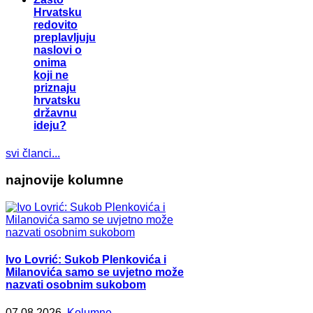
Hrvatsku
redovito
preplavljuju
naslovi o
onima
koji ne
priznaju
hrvatsku
državnu
ideju?
svi članci...
najnovije kolumne
Ivo Lovrić: Sukob Plenkovića i
Milanovića samo se uvjetno može
nazvati osobnim sukobom
07.08.2026.
Kolumne