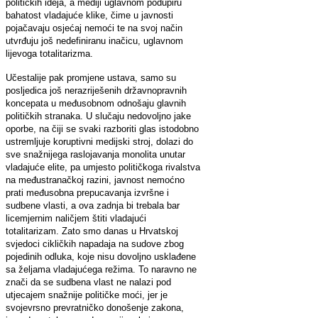
političkih ideja, a mediji uglavnom podupiru
bahatost vladajuće klike, čime u javnosti
pojačavaju osjećaj nemoći te na svoj način
utvrđuju još nedefiniranu inačicu, uglavnom
lijevoga totalitarizma.
Učestalije pak promjene ustava, samo su
posljedica još nerazriješenih državnopravnih
koncepata u međusobnom odnošaju glavnih
političkih stranaka. U slučaju nedovoljno jake
oporbe, na čiji se svaki razboriti glas istodobno
ustremljuje koruptivni medijski stroj, dolazi do
sve snažnijega raslojavanja monolita unutar
vladajuće elite, pa umjesto političkoga rivalstva
na međustranačkoj razini, javnost nemoćno
prati međusobna prepucavanja izvršne i
sudbene vlasti, a ova zadnja bi trebala bar
licemjernim naličjem štiti vladajući
totalitarizam. Zato smo danas u Hrvatskoj
svjedoci cikličkih napadaja na sudove zbog
pojedinih odluka, koje nisu dovoljno usklađene
sa željama vladajućega režima. To naravno ne
znači da se sudbena vlast ne nalazi pod
utjecajem snažnije političke moći, jer je
svojevrsno prevratničko donošenje zakona,