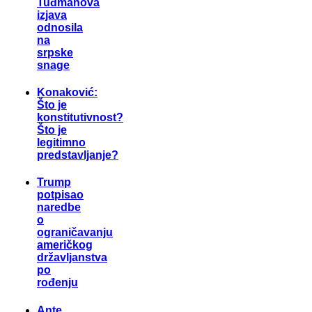
Tuđmanova
izjava
odnosila
na
srpske
snage
Konaković:
Što je
konstitutivnost?
Što je
legitimno
predstavljanje?
Trump
potpisao
naredbe
o
ograničavanju
američkog
državljanstva
po
rođenju
Ante