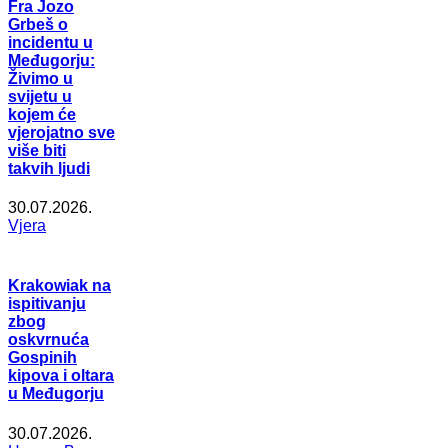
Fra Jozo
Grbeš o
incidentu u
Međugorju:
Živimo u
svijetu u
kojem će
vjerojatno sve
više biti
takvih ljudi
30.07.2026.
Vjera
Krakowiak na
ispitivanju
zbog
oskvrnuća
Gospinih
kipova i oltara
u Međugorju
30.07.2026.