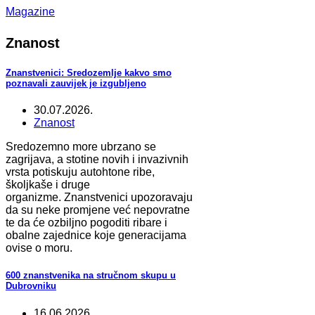
Magazine
Znanost
Znanstvenici: Sredozemlje kakvo smo
poznavali zauvijek je izgubljeno
30.07.2026.
Znanost
Sredozemno more ubrzano se
zagrijava, a stotine novih i invazivnih
vrsta potiskuju autohtone ribe,
školjkaše i druge
organizme. Znanstvenici upozoravaju
da su neke promjene već nepovratne
te da će ozbiljno pogoditi ribare i
obalne zajednice koje generacijama
ovise o moru.
600 znanstvenika na stručnom skupu u
Dubrovniku
16.06.2026.