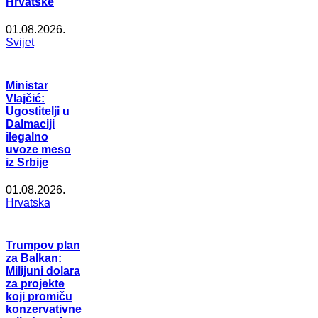
Hrvatske
01.08.2026.
Svijet
Ministar
Vlajčić:
Ugostitelji u
Dalmaciji
ilegalno
uvoze meso
iz Srbije
01.08.2026.
Hrvatska
Trumpov plan
za Balkan:
Milijuni dolara
za projekte
koji promiču
konzervativne