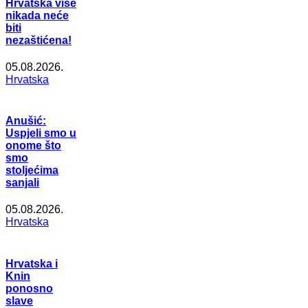
Hrvatska više
nikada neće
biti
nezaštićena!
05.08.2026.
Hrvatska
Anušić:
Uspjeli smo u
onome što
smo
stoljećima
sanjali
05.08.2026.
Hrvatska
Hrvatska i
Knin
ponosno
slave