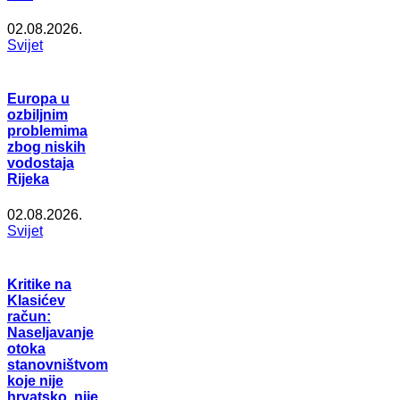
02.08.2026.
Svijet
Europa u
ozbiljnim
problemima
zbog niskih
vodostaja
Rijeka
02.08.2026.
Svijet
Kritike na
Klasićev
račun:
Naseljavanje
otoka
stanovništvom
koje nije
hrvatsko, nije