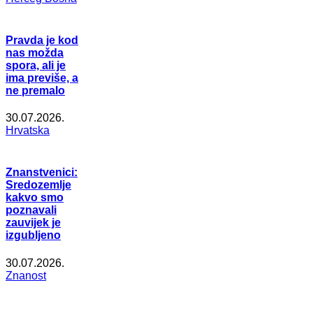
Pravda je kod
nas možda
spora, ali je
ima previše, a
ne premalo
30.07.2026.
Hrvatska
Znanstvenici:
Sredozemlje
kakvo smo
poznavali
zauvijek je
izgubljeno
30.07.2026.
Znanost