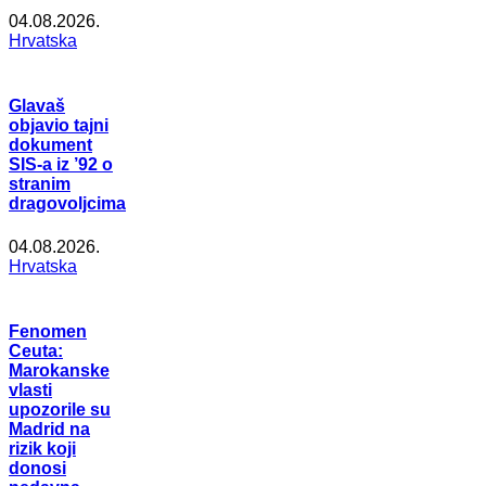
04.08.2026.
Hrvatska
Glavaš
objavio tajni
dokument
SIS-a iz ’92 o
stranim
dragovoljcima
04.08.2026.
Hrvatska
Fenomen
Ceuta:
Marokanske
vlasti
upozorile su
Madrid na
rizik koji
donosi