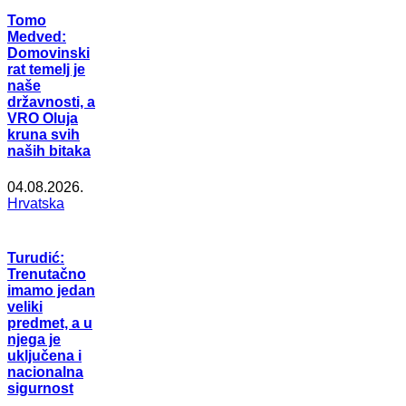
Tomo
Medved:
Domovinski
rat temelj je
naše
državnosti, a
VRO Oluja
kruna svih
naših bitaka
04.08.2026.
Hrvatska
Turudić:
Trenutačno
imamo jedan
veliki
predmet, a u
njega je
uključena i
nacionalna
sigurnost