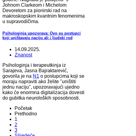
Johnom Clarkeom i Michelom
Devoretom za pionirski rad na
makroskopskim kvantnim fenomenima
u supravodičima.
Psihologinja upozorava: Ovo su postupci
koji uništavaju naciju ali i ljudski rod
14.09.2025.
Znanost
Psihologinja i terapeutkinja iz
Sarajeva, Jasna Bajraktarević,
govorila je na
N1
o postupcima koji se
moraju napraviti ako želite "uništiti
jednu naciju", upozoravajući ujedno
kako će enormna digitalizacija dovesti
do gubitka neuroloških sposobnosti.
Početak
Prethodno
1
2
3
Slijedeće