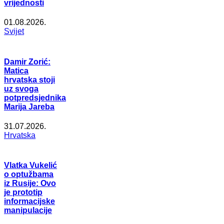
vrijednosti
01.08.2026.
Svijet
Damir Zorić:
Matica
hrvatska stoji
uz svoga
potpredsjednika
Marija Jareba
31.07.2026.
Hrvatska
Vlatka Vukelić
o optužbama
iz Rusije: Ovo
je prototip
informacijske
manipulacije