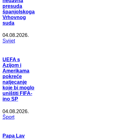
nedavna
presuda
španjolskoga
Vrhovnog
suda
04.08.2026.
Svijet
UEFA s
Azijom i
Amerikama
pokreće
natjecanje
koje bi moglo
uništiti FIFA-
ino SP
04.08.2026.
Šport
Papa Lav