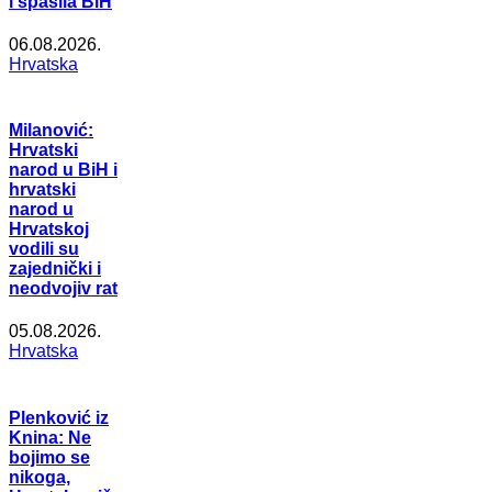
i spasila BiH
06.08.2026.
Hrvatska
Milanović:
Hrvatski
narod u BiH i
hrvatski
narod u
Hrvatskoj
vodili su
zajednički i
neodvojiv rat
05.08.2026.
Hrvatska
Plenković iz
Knina: Ne
bojimo se
nikoga,