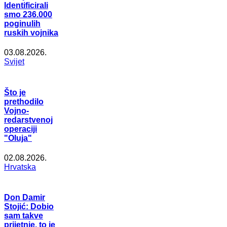
Identificirali
smo 236.000
poginulih
ruskih vojnika
03.08.2026.
Svijet
Što je
prethodilo
Vojno-
redarstvenoj
operaciji
"Oluja"
02.08.2026.
Hrvatska
Don Damir
Stojić: Dobio
sam takve
prijetnje, to je