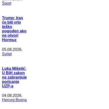
Šport
Trump: Iran
će biti vrlo
teško
pogođen ako
ne otvori
Hormuz
05.08.2026.
Svijet
Luka Mišetić:
U BiH zakon
ne zabranjuje
poricanje
UZP-a
04.08.2026.
Herceg Bosna