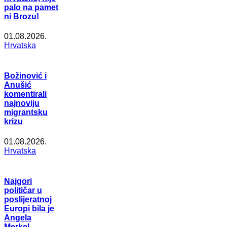
palo na pamet
ni Brozu!
01.08.2026.
Hrvatska
Božinović i
Anušić
komentirali
najnoviju
migrantsku
krizu
01.08.2026.
Hrvatska
Najgori
političar u
poslijeratnoj
Europi bila je
Angela
Merkel