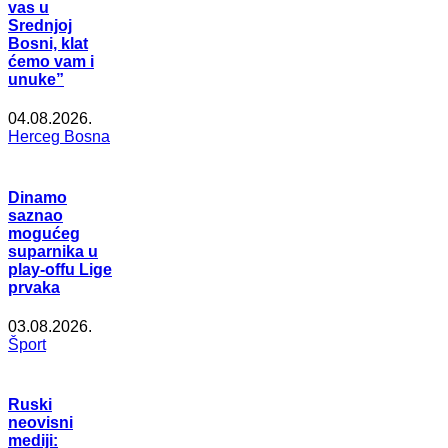
vas u
Srednjoj
Bosni, klat
ćemo vam i
unuke”
04.08.2026.
Herceg Bosna
Dinamo
saznao
mogućeg
suparnika u
play-offu Lige
prvaka
03.08.2026.
Šport
Ruski
neovisni
mediji: