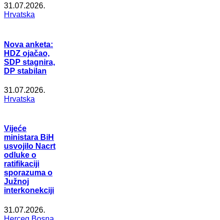
31.07.2026.
Hrvatska
Nova anketa:
HDZ ojačao,
SDP stagnira,
DP stabilan
31.07.2026.
Hrvatska
Vijeće
ministara BiH
usvojilo Nacrt
odluke o
ratifikaciji
sporazuma o
Južnoj
interkonekciji
31.07.2026.
Herceg Bosna