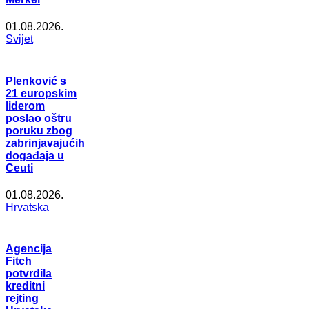
01.08.2026.
Svijet
Plenković s
21 europskim
liderom
poslao oštru
poruku zbog
zabrinjavajućih
događaja u
Ceuti
01.08.2026.
Hrvatska
Agencija
Fitch
potvrdila
kreditni
rejting