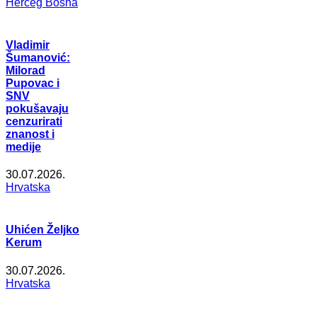
Herceg Bosna
Vladimir
Šumanović:
Milorad
Pupovac i
SNV
pokušavaju
cenzurirati
znanost i
medije
30.07.2026.
Hrvatska
Uhićen Željko
Kerum
30.07.2026.
Hrvatska