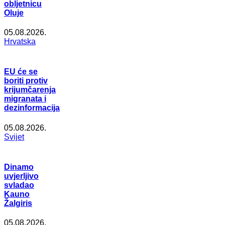
obljetnicu
Oluje
05.08.2026.
Hrvatska
EU će se
boriti protiv
krijumčarenja
migranata i
dezinformacija
05.08.2026.
Svijet
Dinamo
uvjerljivo
svladao
Kauno
Žalgiris
05.08.2026.