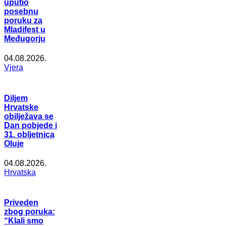
uputio
posebnu
poruku za
Mladifest u
Međugorju
04.08.2026.
Vjera
Diljem
Hrvatske
obilježava se
Dan pobjede i
31. obljetnica
Oluje
04.08.2026.
Hrvatska
Priveden
zbog poruka:
“Klali smo