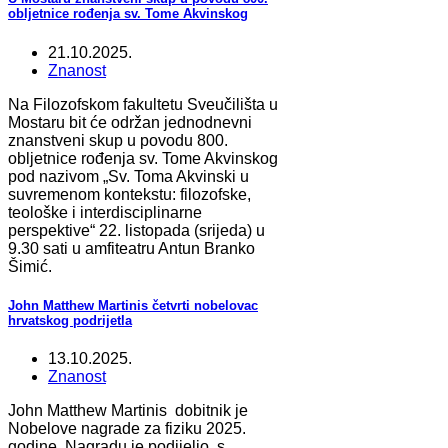
obljetnice rođenja sv. Tome Akvinskog
21.10.2025.
Znanost
Na Filozofskom fakultetu Sveučilišta u
Mostaru bit će održan jednodnevni
znanstveni skup u povodu 800.
obljetnice rođenja sv. Tome Akvinskog
pod nazivom „Sv. Toma Akvinski u
suvremenom kontekstu: filozofske,
teološke i interdisciplinarne
perspektive“ 22. listopada (srijeda) u
9.30 sati u amfiteatru Antun Branko
Šimić.
John Matthew Martinis četvrti nobelovac
hrvatskog podrijetla
13.10.2025.
Znanost
John Matthew Martinis dobitnik je
Nobelove nagrade za fiziku 2025.
godine. Nagradu je podijelio s