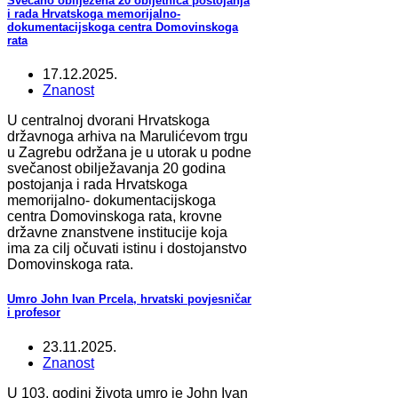
Svečano obilježena 20 obljetnica postojanja
i rada Hrvatskoga memorijalno-
dokumentacijskoga centra Domovinskoga
rata
17.12.2025.
Znanost
U centralnoj dvorani Hrvatskoga
državnoga arhiva na Marulićevom trgu
u Zagrebu održana je u utorak u podne
svečanost obilježavanja 20 godina
postojanja i rada Hrvatskoga
memorijalno- dokumentacijskoga
centra Domovinskoga rata, krovne
državne znanstvene institucije koja
ima za cilj očuvati istinu i dostojanstvo
Domovinskoga rata.
Umro John Ivan Prcela, hrvatski povjesničar
i profesor
23.11.2025.
Znanost
U 103. godini života umro je John Ivan