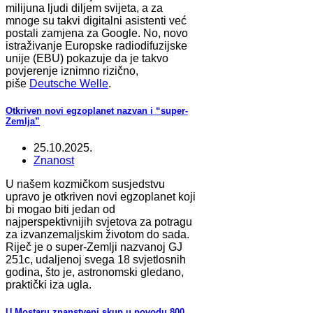
milijuna ljudi diljem svijeta, a za
mnoge su takvi digitalni asistenti već
postali zamjena za Google. No, novo
istraživanje Europske radiodifuzijske
unije (EBU) pokazuje da je takvo
povjerenje iznimno rizično,
piše
Deutsche Welle
.
Otkriven novi egzoplanet nazvan i “super-
Zemlja”
25.10.2025.
Znanost
U našem kozmičkom susjedstvu
upravo je otkriven novi egzoplanet koji
bi mogao biti jedan od
najperspektivnijih svjetova za potragu
za izvanzemaljskim životom do sada.
Riječ je o super-Zemlji nazvanoj GJ
251c, udaljenoj svega 18 svjetlosnih
godina, što je, astronomski gledano,
praktički iza ugla.
U Mostaru znanstveni skup u povodu 800.