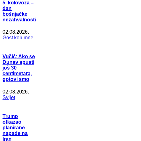
5. kolovoza –
dan
bošnjačke
nezahvalnosti
02.08.2026.
Gost kolumne
Vučić: Ako se
Dunav spusti
još 30
centimetara,
gotovi smo
02.08.2026.
Svijet
Trump
otkazao
planirane
napade na
Iran