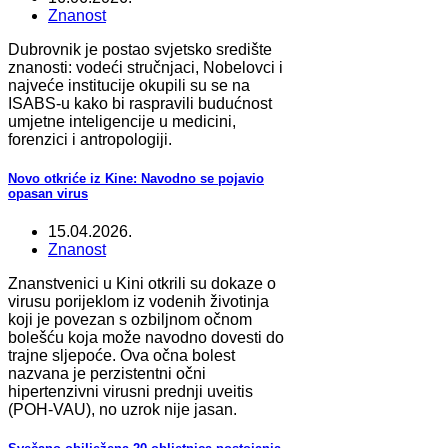
Znanost
Dubrovnik je postao svjetsko središte
znanosti: vodeći stručnjaci, Nobelovci i
najveće institucije okupili su se na
ISABS‑u kako bi raspravili budućnost
umjetne inteligencije u medicini,
forenzici i antropologiji.
Novo otkriće iz Kine: Navodno se pojavio
opasan virus
15.04.2026.
Znanost
Znanstvenici u Kini otkrili su dokaze o
virusu porijeklom iz vodenih životinja
koji je povezan s ozbiljnom očnom
bolešću koja može navodno dovesti do
trajne sljepoće. Ova očna bolest
nazvana je perzistentni očni
hipertenzivni virusni prednji uveitis
(POH-VAU), no uzrok nije jasan.