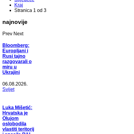
Kraj
Stranica 1 od 3
najnovije
Prev
Next
Bloomberg:
Europljani i
Rusi tajno
razgovarali o
miru u
Ukrajini
06.08.2026.
Svijet
Luka Mišetić:
Hrvatska je
Olujom
oslobodila
vlastiti teritorij