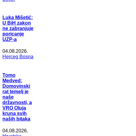
Luka Mišetić:
U BiH zakon
ne zabranjuje
poricanje
UZP-a
04.08.2026.
Herceg Bosna
Tomo
Medved:
Domovinski
rat temelj je
naše
državnosti, a
VRO Oluja
kruna svih
naših bitaka
04.08.2026.