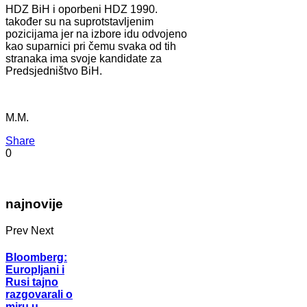
HDZ BiH i oporbeni HDZ 1990.
također su na suprotstavljenim
pozicijama jer na izbore idu odvojeno
kao suparnici pri čemu svaka od tih
stranaka ima svoje kandidate za
Predsjedništvo BiH.
M.M.
Share
0
najnovije
Prev
Next
Bloomberg:
Europljani i
Rusi tajno
razgovarali o
miru u