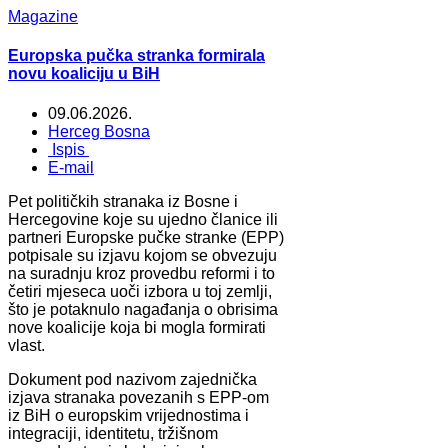
Magazine
Europska pučka stranka formirala
novu koaliciju u BiH
09.06.2026.
Herceg Bosna
Ispis
E-mail
Pet političkih stranaka iz Bosne i
Hercegovine koje su ujedno članice ili
partneri Europske pučke stranke (EPP)
potpisale su izjavu kojom se obvezuju
na suradnju kroz provedbu reformi i to
četiri mjeseca uoči izbora u toj zemlji,
što je potaknulo nagađanja o obrisima
nove koalicije koja bi mogla formirati
vlast.
Dokument pod nazivom zajednička
izjava stranaka povezanih s EPP-om
iz BiH o europskim vrijednostima i
integraciji, identitetu, tržišnom