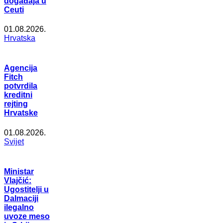
događaja u
Ceuti
01.08.2026.
Hrvatska
Agencija
Fitch
potvrdila
kreditni
rejting
Hrvatske
01.08.2026.
Svijet
Ministar
Vlajčić:
Ugostitelji u
Dalmaciji
ilegalno
uvoze meso