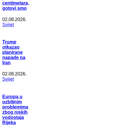
centimetara,
gotovi smo
02.08.2026.
Svijet
Trump
otkazao
planirane
napade na
Iran
02.08.2026.
Svijet
Europa u
ozbiljnim
problemima
zbog niskih
vodostaja
Rijeka