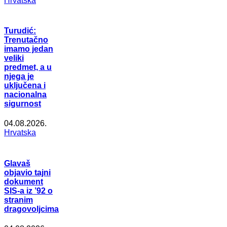
Hrvatska
Turudić:
Trenutačno
imamo jedan
veliki
predmet, a u
njega je
uključena i
nacionalna
sigurnost
04.08.2026.
Hrvatska
Glavaš
objavio tajni
dokument
SIS-a iz ’92 o
stranim
dragovoljcima