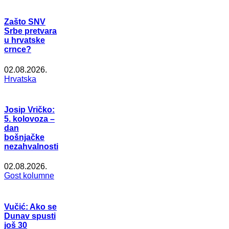
Zašto SNV
Srbe pretvara
u hrvatske
crnce?
02.08.2026.
Hrvatska
Josip Vričko:
5. kolovoza –
dan
bošnjačke
nezahvalnosti
02.08.2026.
Gost kolumne
Vučić: Ako se
Dunav spusti
još 30