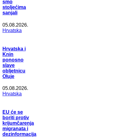
smo
stoljećima
sanjali
05.08.2026.
Hrvatska
Hrvatska i
Knin
ponosno
slave
obljetnicu
Oluje
05.08.2026.
Hrvatska
EU će se
boriti protiv
krijumčarenja
migranata i
dezinformacija