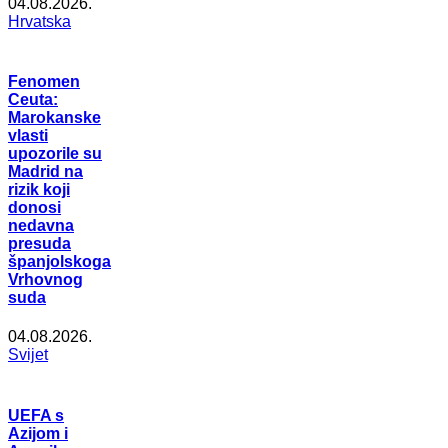
04.08.2026.
Hrvatska
Fenomen
Ceuta:
Marokanske
vlasti
upozorile su
Madrid na
rizik koji
donosi
nedavna
presuda
španjolskoga
Vrhovnog
suda
04.08.2026.
Svijet
UEFA s
Azijom i