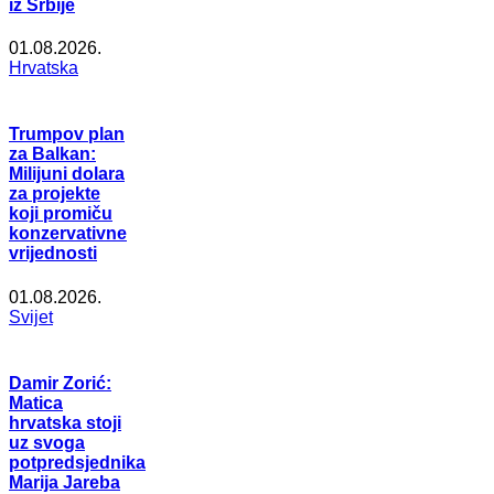
iz Srbije
01.08.2026.
Hrvatska
Trumpov plan
za Balkan:
Milijuni dolara
za projekte
koji promiču
konzervativne
vrijednosti
01.08.2026.
Svijet
Damir Zorić:
Matica
hrvatska stoji
uz svoga
potpredsjednika
Marija Jareba