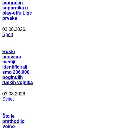
mogućeg
suparnika u
play-offu Lige
prvaka
03.08.2026.
Šport
Ruski
neovisni
mediji:
Identificirali
smo 236.000
poginulih
ruskih vojnika
03.08.2026.
Svijet
Što je
prethodilo
Vojno-