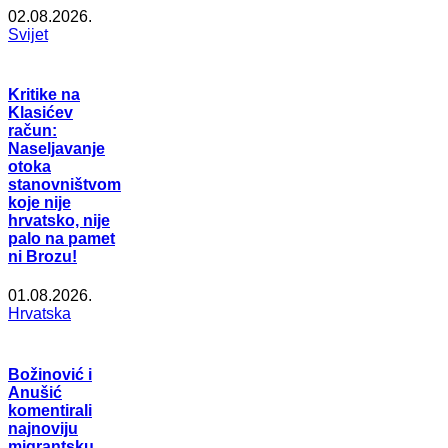
02.08.2026.
Svijet
Kritike na
Klasićev
račun:
Naseljavanje
otoka
stanovništvom
koje nije
hrvatsko, nije
palo na pamet
ni Brozu!
01.08.2026.
Hrvatska
Božinović i
Anušić
komentirali
najnoviju
migrantsku