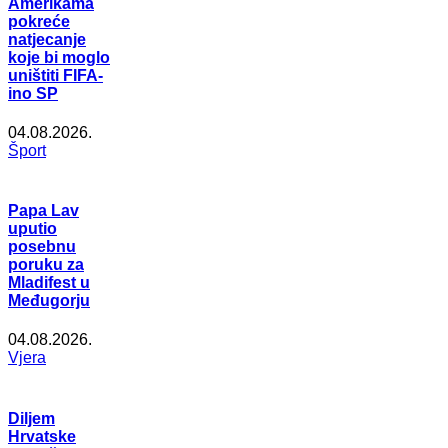
Amerikama
pokreće
natjecanje
koje bi moglo
uništiti FIFA-
ino SP
04.08.2026.
Šport
Papa Lav
uputio
posebnu
poruku za
Mladifest u
Međugorju
04.08.2026.
Vjera
Diljem
Hrvatske