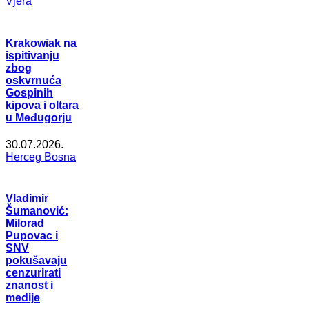
Vjera
Krakowiak na
ispitivanju
zbog
oskvrnuća
Gospinih
kipova i oltara
u Međugorju
30.07.2026.
Herceg Bosna
Vladimir
Šumanović:
Milorad
Pupovac i
SNV
pokušavaju
cenzurirati
znanost i
medije