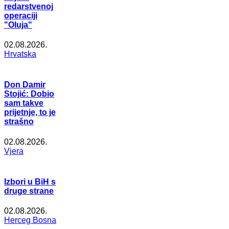
redarstvenoj
operaciji
"Oluja"
02.08.2026.
Hrvatska
Don Damir
Stojić: Dobio
sam takve
prijetnje, to je
strašno
02.08.2026.
Vjera
Izbori u BiH s
druge strane
02.08.2026.
Herceg Bosna