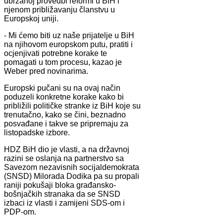
ubrzanoj provedbi reformi u BiH i
njenom približavanju članstvu u
Europskoj uniji.
- Mi ćemo biti uz naše prijatelje u BiH
na njihovom europskom putu, pratiti i
ocjenjivati potrebne korake te
pomagati u tom procesu, kazao je
Weber pred novinarima.
Europski pučani su na ovaj način
poduzeli konkretne korake kako bi
približili političke stranke iz BiH koje su
trenutačno, kako se čini, beznadno
posvađane i takve se pripremaju za
listopadske izbore.
HDZ BiH dio je vlasti, a na državnoj
razini se oslanja na partnerstvo sa
Savezom nezavisnih socijaldemokrata
(SNSD) Milorada Dodika pa su propali
raniji pokušaji bloka građansko-
bošnjačkih stranaka da se SNSD
izbaci iz vlasti i zamijeni SDS-om i
PDP-om.