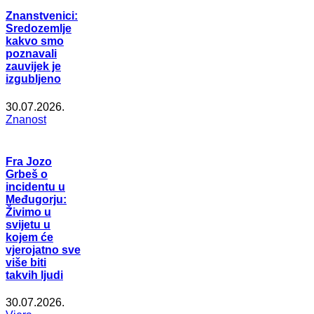
Znanstvenici:
Sredozemlje
kakvo smo
poznavali
zauvijek je
izgubljeno
30.07.2026.
Znanost
Fra Jozo
Grbeš o
incidentu u
Međugorju:
Živimo u
svijetu u
kojem će
vjerojatno sve
više biti
takvih ljudi
30.07.2026.