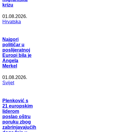
krizu
01.08.2026.
Hrvatska
Najgori
političar u
poslijeratnoj
Europi bila je
Angela
Merkel
01.08.2026.
Svijet
Plenković s
21 europskim
liderom
poslao oštru
poruku zbog
zabrinjavajućih