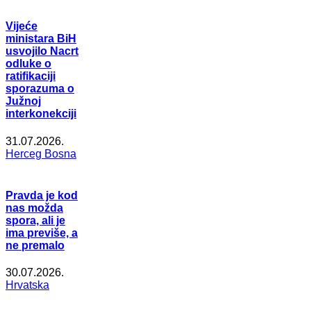
Vijeće
ministara BiH
usvojilo Nacrt
odluke o
ratifikaciji
sporazuma o
Južnoj
interkonekciji
31.07.2026.
Herceg Bosna
Pravda je kod
nas možda
spora, ali je
ima previše, a
ne premalo
30.07.2026.
Hrvatska