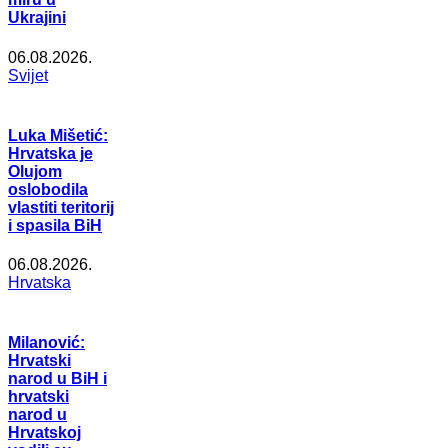
Ukrajini
06.08.2026.
Svijet
Luka Mišetić:
Hrvatska je
Olujom
oslobodila
vlastiti teritorij
i spasila BiH
06.08.2026.
Hrvatska
Milanović:
Hrvatski
narod u BiH i
hrvatski
narod u
Hrvatskoj