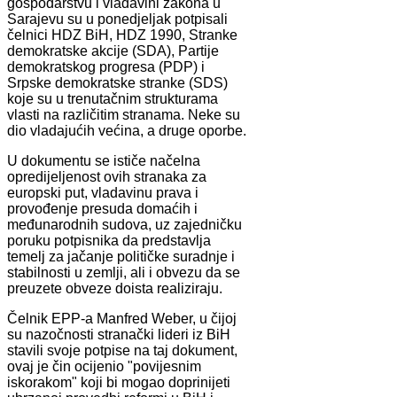
gospodarstvu i vladavini zakona u
Sarajevu su u ponedjeljak potpisali
čelnici HDZ BiH, HDZ 1990, Stranke
demokratske akcije (SDA), Partije
demokratskog progresa (PDP) i
Srpske demokratske stranke (SDS)
koje su u trenutačnim strukturama
vlasti na različitim stranama. Neke su
dio vladajućih većina, a druge oporbe.
U dokumentu se ističe načelna
opredijeljenost ovih stranaka za
europski put, vladavinu prava i
provođenje presuda domaćih i
međunarodnih sudova, uz zajedničku
poruku potpisnika da predstavlja
temelj za jačanje političke suradnje i
stabilnosti u zemlji, ali i obvezu da se
preuzete obveze doista realiziraju.
Čelnik EPP-a Manfred Weber, u čijoj
su nazočnosti stranački lideri iz BiH
stavili svoje potpise na taj dokument,
ovaj je čin ocijenio "povijesnim
iskorakom" koji bi mogao doprinijeti