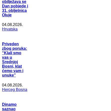
obilježava se
Dan pobjede i
31. obljetnica
Oluje
04.08.2026.
Hrvatska
Priveden
zbog poruka:
“Klali smo
vas u
Srednjoj
Bosni, klat
ćemo vam i
unuke”
04.08.2026.
Herceg Bosna
Dinamo
saznao