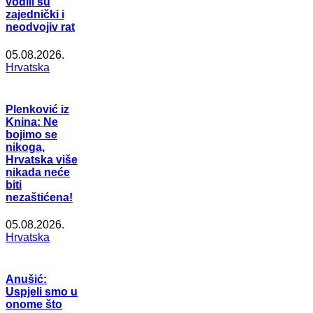
vodili su
zajednički i
neodvojiv rat
05.08.2026.
Hrvatska
Plenković iz
Knina: Ne
bojimo se
nikoga,
Hrvatska više
nikada neće
biti
nezaštićena!
05.08.2026.
Hrvatska
Anušić:
Uspjeli smo u
onome što