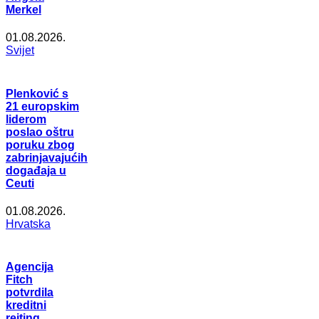
Merkel
01.08.2026.
Svijet
Plenković s
21 europskim
liderom
poslao oštru
poruku zbog
zabrinjavajućih
događaja u
Ceuti
01.08.2026.
Hrvatska
Agencija
Fitch
potvrdila
kreditni
rejting