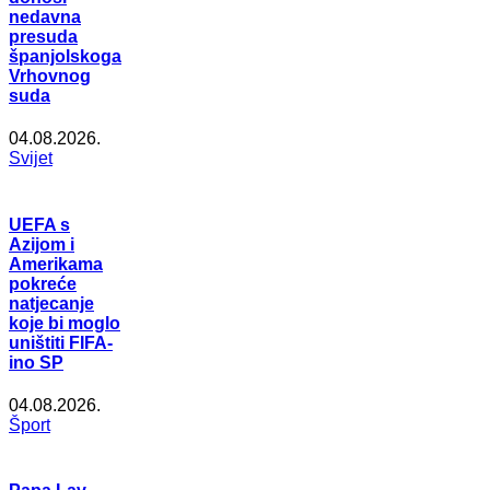
nedavna
presuda
španjolskoga
Vrhovnog
suda
04.08.2026.
Svijet
UEFA s
Azijom i
Amerikama
pokreće
natjecanje
koje bi moglo
uništiti FIFA-
ino SP
04.08.2026.
Šport