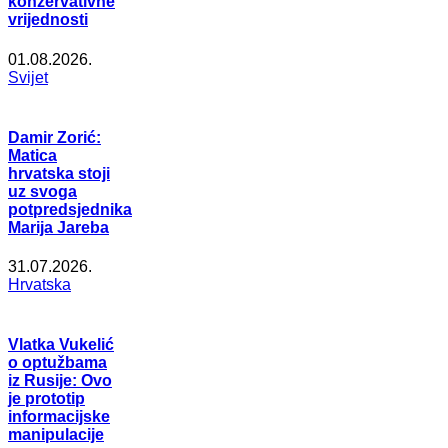
konzervativne
vrijednosti
01.08.2026.
Svijet
Damir Zorić:
Matica
hrvatska stoji
uz svoga
potpredsjednika
Marija Jareba
31.07.2026.
Hrvatska
Vlatka Vukelić
o optužbama
iz Rusije: Ovo
je prototip
informacijske
manipulacije