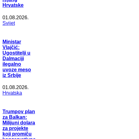
Hrvatske
01.08.2026.
Svijet
Ministar
Vlajčić:
Ugostitelji u
Dalmaciji
ilegalno
uvoze meso
iz Srbije
01.08.2026.
Hrvatska
Trumpov plan
za Balkan:
Milijuni dolara
za projekte
koji promiču