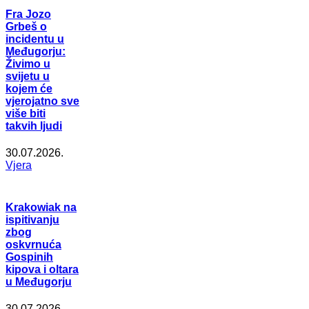
Fra Jozo
Grbeš o
incidentu u
Međugorju:
Živimo u
svijetu u
kojem će
vjerojatno sve
više biti
takvih ljudi
30.07.2026.
Vjera
Krakowiak na
ispitivanju
zbog
oskvrnuća
Gospinih
kipova i oltara
u Međugorju
30.07.2026.