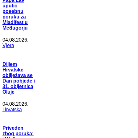
Papa Lav
uputio
posebnu
poruku za
Mladifest u
Međugorju
04.08.2026.
Vjera
Diljem
Hrvatske
obilježava se
Dan pobjede i
31. obljetnica
Oluje
04.08.2026.
Hrvatska
Priveden
zbog poruka: