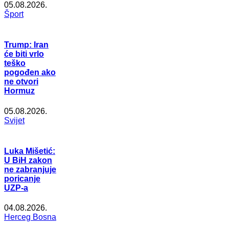
05.08.2026.
Šport
Trump: Iran
će biti vrlo
teško
pogođen ako
ne otvori
Hormuz
05.08.2026.
Svijet
Luka Mišetić:
U BiH zakon
ne zabranjuje
poricanje
UZP-a
04.08.2026.
Herceg Bosna