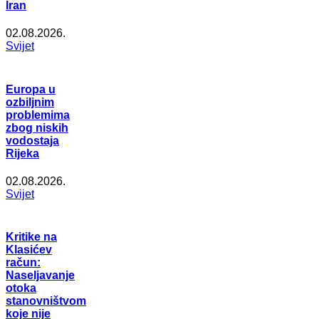
Iran
02.08.2026.
Svijet
Europa u
ozbiljnim
problemima
zbog niskih
vodostaja
Rijeka
02.08.2026.
Svijet
Kritike na
Klasićev
račun:
Naseljavanje
otoka
stanovništvom
koje nije