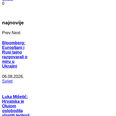
0
najnovije
Prev
Next
Bloomberg:
Europljani i
Rusi tajno
razgovarali o
miru u
Ukrajini
06.08.2026.
Svijet
Luka Mišetić:
Hrvatska je
Olujom
oslobodila
vlastiti teritorij