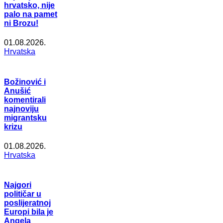
hrvatsko, nije
palo na pamet
ni Brozu!
01.08.2026.
Hrvatska
Božinović i
Anušić
komentirali
najnoviju
migrantsku
krizu
01.08.2026.
Hrvatska
Najgori
političar u
poslijeratnoj
Europi bila je
Angela