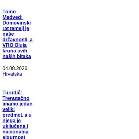
Tomo
Medved:
Domovinski
rat temelj je
naše
državnosti, a
VRO Oluja
kruna svih
naših bitaka
04.08.2026.
Hrvatska
Turudić:
Trenutačno
imamo jedan
veliki
predmet, a u
njega je
uključena i
nacionalna
sigurnost