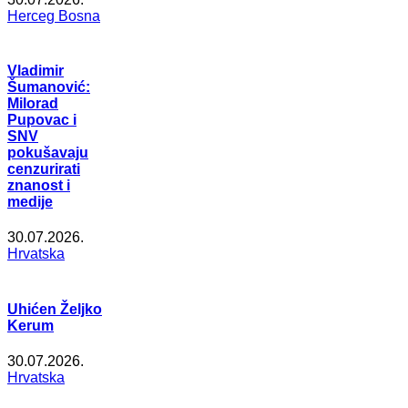
Herceg Bosna
Vladimir
Šumanović:
Milorad
Pupovac i
SNV
pokušavaju
cenzurirati
znanost i
medije
30.07.2026.
Hrvatska
Uhićen Željko
Kerum
30.07.2026.
Hrvatska