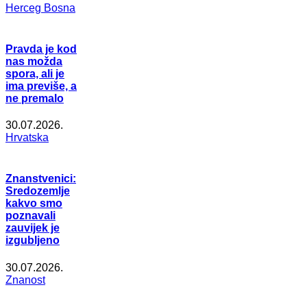
Herceg Bosna
Pravda je kod
nas možda
spora, ali je
ima previše, a
ne premalo
30.07.2026.
Hrvatska
Znanstvenici:
Sredozemlje
kakvo smo
poznavali
zauvijek je
izgubljeno
30.07.2026.
Znanost