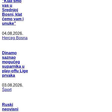
“Klali smo
vas u
Srednjoj
Bosni, klat
ćemo vam i
unuke”
04.08.2026.
Herceg Bosna
Dinamo
saznao
mogućeg
suparnika u
play-offu Lige
prvaka
03.08.2026.
Šport
Ruski
neovisni