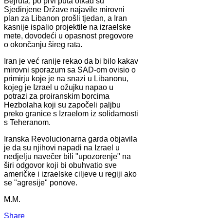
Bejruta, po prvi puta otkad su
Sjedinjene Države najavile mirovni
plan za Libanon prošli tjedan, a Iran
kasnije ispalio projektile na izraelske
mete, dovodeći u opasnost pregovore
o okončanju šireg rata.
Iran je već ranije rekao da bi bilo kakav
mirovni sporazum sa SAD-om ovisio o
primirju koje je na snazi u Libanonu,
kojeg je Izrael u ožujku napao u
potrazi za proiranskim borcima
Hezbolaha koji su započeli paljbu
preko granice s Izraelom iz solidarnosti
s Teheranom.
Iranska Revolucionarna garda objavila
je da su njihovi napadi na Izrael u
nedjelju navečer bili "upozorenje" na
širi odgovor koji bi obuhvatio sve
američke i izraelske ciljeve u regiji ako
se "agresije" ponove.
M.M.
Share