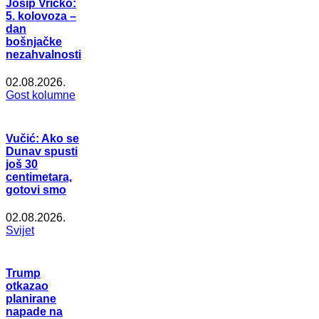
Josip Vričko:
5. kolovoza –
dan
bošnjačke
nezahvalnosti
02.08.2026.
Gost kolumne
Vučić: Ako se
Dunav spusti
još 30
centimetara,
gotovi smo
02.08.2026.
Svijet
Trump
otkazao
planirane
napade na