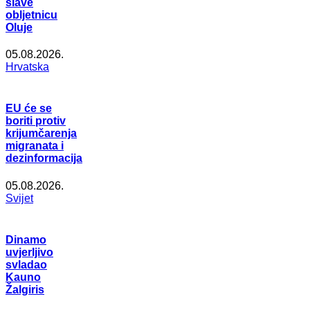
slave
obljetnicu
Oluje
05.08.2026.
Hrvatska
EU će se
boriti protiv
krijumčarenja
migranata i
dezinformacija
05.08.2026.
Svijet
Dinamo
uvjerljivo
svladao
Kauno
Žalgiris