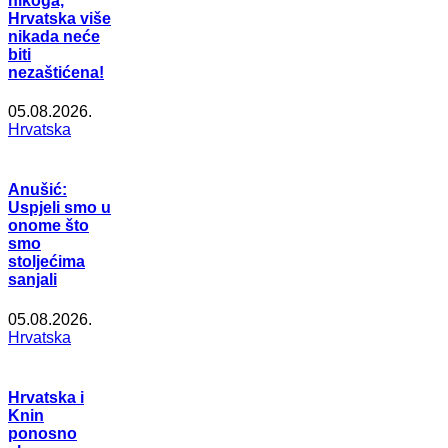
nikoga,
Hrvatska više
nikada neće
biti
nezaštićena!
05.08.2026.
Hrvatska
Anušić:
Uspjeli smo u
onome što
smo
stoljećima
sanjali
05.08.2026.
Hrvatska
Hrvatska i
Knin
ponosno