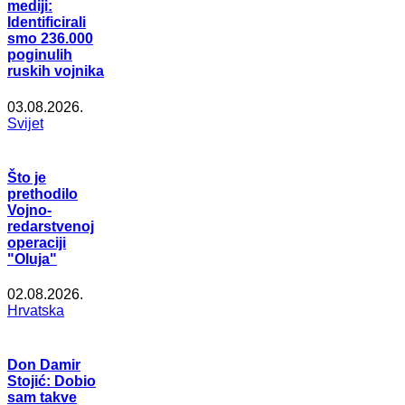
mediji:
Identificirali
smo 236.000
poginulih
ruskih vojnika
03.08.2026.
Svijet
Što je
prethodilo
Vojno-
redarstvenoj
operaciji
"Oluja"
02.08.2026.
Hrvatska
Don Damir
Stojić: Dobio
sam takve