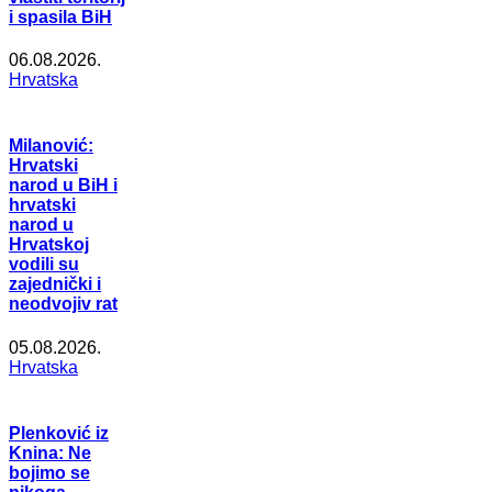
i spasila BiH
06.08.2026.
Hrvatska
Milanović:
Hrvatski
narod u BiH i
hrvatski
narod u
Hrvatskoj
vodili su
zajednički i
neodvojiv rat
05.08.2026.
Hrvatska
Plenković iz
Knina: Ne
bojimo se