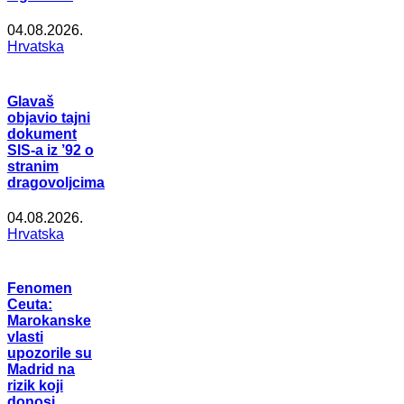
04.08.2026.
Hrvatska
Glavaš
objavio tajni
dokument
SIS-a iz ’92 o
stranim
dragovoljcima
04.08.2026.
Hrvatska
Fenomen
Ceuta:
Marokanske
vlasti
upozorile su
Madrid na
rizik koji
donosi