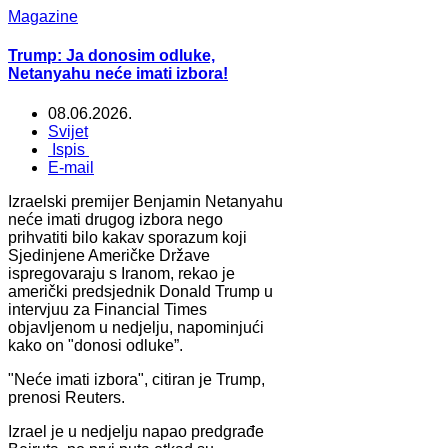
Magazine
Trump: Ja donosim odluke,
Netanyahu neće imati izbora!
08.06.2026.
Svijet
Ispis
E-mail
Izraelski premijer Benjamin Netanyahu
neće imati drugog izbora nego
prihvatiti bilo kakav sporazum koji
Sjedinjene Američke Države
ispregovaraju s Iranom, rekao je
američki predsjednik Donald Trump u
intervjuu za Financial Times
objavljenom u nedjelju, napominjući
kako on "donosi odluke”.
"Neće imati izbora", citiran je Trump,
prenosi Reuters.
Izrael je u nedjelju napao predgrađe