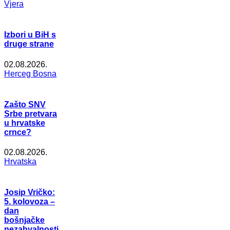
Vjera
Izbori u BiH s
druge strane
02.08.2026.
Herceg Bosna
Zašto SNV
Srbe pretvara
u hrvatske
crnce?
02.08.2026.
Hrvatska
Josip Vričko:
5. kolovoza –
dan
bošnjačke
nezahvalnosti