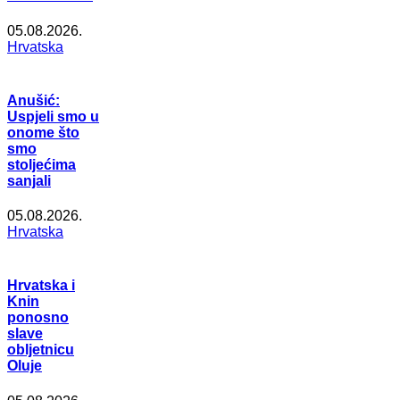
05.08.2026.
Hrvatska
Anušić:
Uspjeli smo u
onome što
smo
stoljećima
sanjali
05.08.2026.
Hrvatska
Hrvatska i
Knin
ponosno
slave
obljetnicu
Oluje