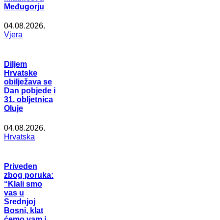
Međugorju
04.08.2026.
Vjera
Diljem
Hrvatske
obilježava se
Dan pobjede i
31. obljetnica
Oluje
04.08.2026.
Hrvatska
Priveden
zbog poruka:
“Klali smo
vas u
Srednjoj
Bosni, klat
ćemo vam i