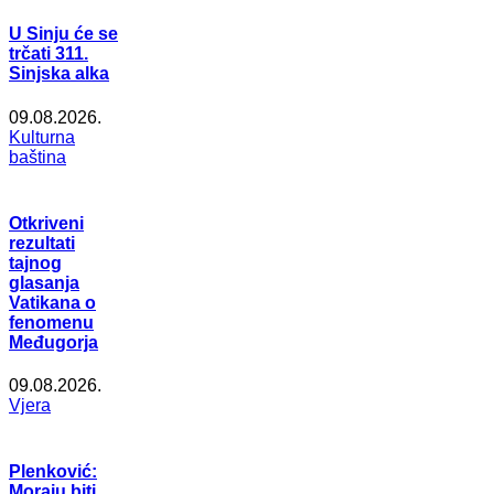
U Sinju će se
trčati 311.
Sinjska alka
09.08.2026.
Kulturna
baština
Otkriveni
rezultati
tajnog
glasanja
Vatikana o
fenomenu
Međugorja
09.08.2026.
Vjera
Plenković:
Moraju biti