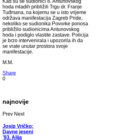
Kad su se sudionici 8. Antunovskog
hoda mladih približili Trgu dr. Franje
Tuđmana, na kojemu se u isto vrijeme
održava manifestacija Zagreb Pride,
nekoliko se sudionika Povorke ponosa
približilo sudionicima Antunovskog
hoda i podiglo vlastite zastave. Policija
je brzo intervenirala i upozorila ih da
se vrate unutar prostora svoje
manifestacije.
M.M.
Share
0
najnovije
Prev
Next
Josip Vričko:
Davne jeseni
’93. Alija