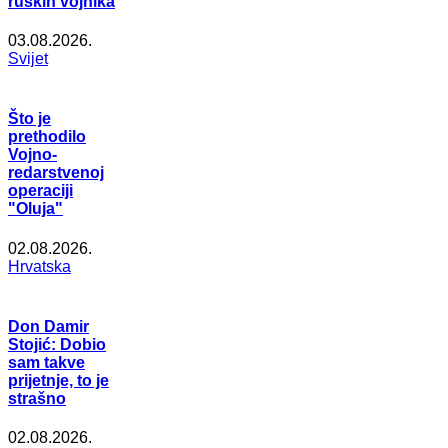
ruskih vojnika
03.08.2026.
Svijet
Što je
prethodilo
Vojno-
redarstvenoj
operaciji
"Oluja"
02.08.2026.
Hrvatska
Don Damir
Stojić: Dobio
sam takve
prijetnje, to je
strašno
02.08.2026.