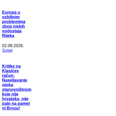
Europa u
ozbiljnim
problemima
zbog niskih
vodostaja
Rijeka
02.08.2026.
Svijet
Kritike na
Klasićev
račun:
Naseljavanje
otoka
stanovništvom
koje nije
hrvatsko, nije
palo na pamet
ni Brozu!