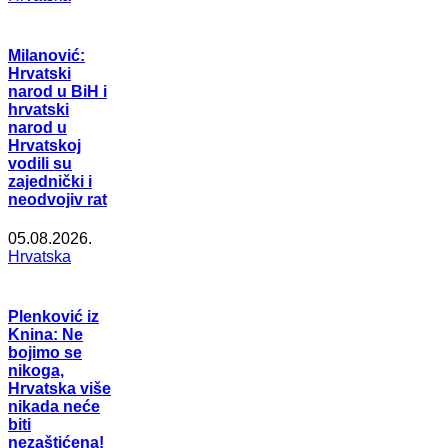
Milanović:
Hrvatski
narod u BiH i
hrvatski
narod u
Hrvatskoj
vodili su
zajednički i
neodvojiv rat
05.08.2026.
Hrvatska
Plenković iz
Knina: Ne
bojimo se
nikoga,
Hrvatska više
nikada neće
biti
nezaštićena!