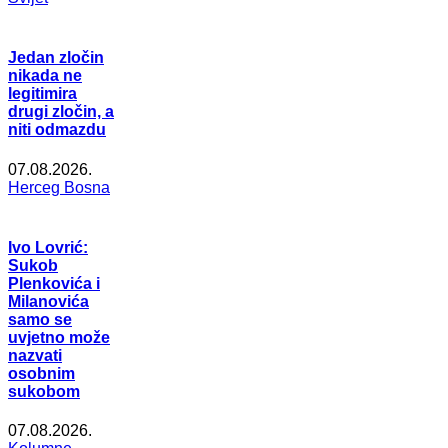
Jedan zločin
nikada ne
legitimira
drugi zločin, a
niti odmazdu
07.08.2026.
Herceg Bosna
Ivo Lovrić:
Sukob
Plenkovića i
Milanovića
samo se
uvjetno može
nazvati
osobnim
sukobom
07.08.2026.