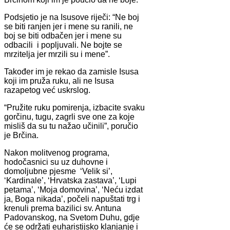
Podsjetio je na Isusove riječi: “Ne boj
se biti ranjen jer i mene su ranili, ne
boj se biti odbačen jer i mene su
odbacili i popljuvali. Ne bojte se
mrzitelja jer mrzili su i mene”.
Također im je rekao da zamisle Isusa
koji im pruža ruku, ali ne Isusa
razapetog već uskrslog.
“Pružite ruku pomirenja, izbacite svaku
gorčinu, tugu, zagrli sve one za koje
misliš da su tu nažao učinili”, poručio
je Brčina.
Nakon molitvenog programa,
hodočasnici su uz duhovne i
domoljubne pjesme ‘Velik si’,
‘Kardinale’, ‘Hrvatska zastava’, ‘Lupi
petama’, ‘Moja domovina’, ‘Neću izdat
ja, Boga nikada’, počeli napuštati trg i
krenuli prema bazilici sv. Antuna
Padovanskog, na Svetom Duhu, gdje
će se održati euharistijsko klanjanje i