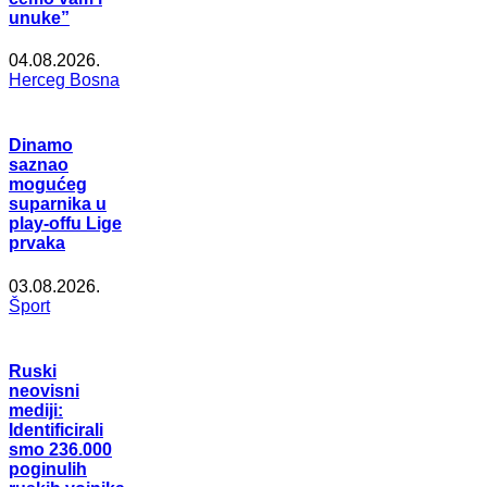
unuke”
04.08.2026.
Herceg Bosna
Dinamo
saznao
mogućeg
suparnika u
play-offu Lige
prvaka
03.08.2026.
Šport
Ruski
neovisni
mediji:
Identificirali
smo 236.000
poginulih