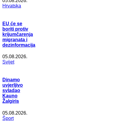
05.08.2026.
Hrvatska
EU će se
boriti protiv
krijumčarenja
migranata i
dezinformacija
05.08.2026.
Svijet
Dinamo
uvjerljivo
svladao
Kauno
Žalgiris
05.08.2026.
Šport