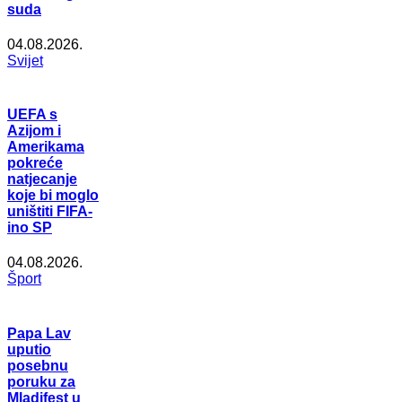
suda
04.08.2026.
Svijet
UEFA s
Azijom i
Amerikama
pokreće
natjecanje
koje bi moglo
uništiti FIFA-
ino SP
04.08.2026.
Šport
Papa Lav
uputio
posebnu
poruku za
Mladifest u