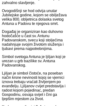
zahvalno slavljenje.
Ovogodišnji se hod odvija unutar
Jubilejske godine, kojom se obilježava
velika 800. obljetnica dolaska svetog
Antuna u Padovu te njegova smrt.
Događaj je organiziran kao duhovno
hodočašće u čast sv. Antunu
Padovanskom, svecu koji stoljećima
nadahnjuje svojim životom služenja i
ljubavi prema najpotrebnijima.
Simbol svetoga Antuna je ljiljan koji je
urezan u grb bazilike sv. Antuna
Padovanskog.
Ljiljan je simbol čistoće, na poseban
način krsne nevinosti kojoj se vjernici
iznova trebaju vraćati življenjem po
evanđelju. Ljiljanov cvijet predstavlja i
radost kojom pojedinac, predan
Gospodinu, osvaja svijet i čini ga
ljepšim mjestom za život.