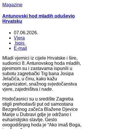
Magazine
Antunovski hod mladih oduševio
Hrvatsku
07.06.2026.
Vjera
Ispis
E-mail
Mladi vjernici iz cijele Hrvatske i šire,
sudionici 8. Antunovskog hoda mladih,
pjesmom su i zastavama ispunili u
subotu zagrebački Trg bana Josipa
Jelačića, u činu, kako kažu
organizatori, snažnog svjedočanstva
vjere, zajedništva i nade.
Hodočasnici su u središte Zagreba
stigli prehodavši put od samostana
Bezgrešnog začeća Blažene Djevice
Marije u Dubravi gdje je održano i
euharistijsko slavlje. Geslo
ovogodišnjeg hoda je “Ako imaš Boga,