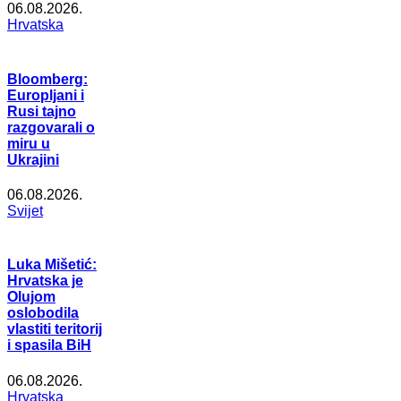
06.08.2026.
Hrvatska
Bloomberg:
Europljani i
Rusi tajno
razgovarali o
miru u
Ukrajini
06.08.2026.
Svijet
Luka Mišetić:
Hrvatska je
Olujom
oslobodila
vlastiti teritorij
i spasila BiH
06.08.2026.
Hrvatska