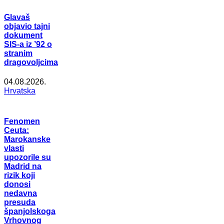
Glavaš
objavio tajni
dokument
SIS-a iz ’92 o
stranim
dragovoljcima
04.08.2026.
Hrvatska
Fenomen
Ceuta:
Marokanske
vlasti
upozorile su
Madrid na
rizik koji
donosi
nedavna
presuda
španjolskoga
Vrhovnog