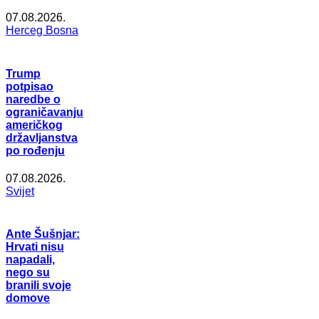
07.08.2026.
Herceg Bosna
Trump
potpisao
naredbe o
ograničavanju
američkog
državljanstva
po rođenju
07.08.2026.
Svijet
Ante Šušnjar:
Hrvati nisu
napadali,
nego su
branili svoje
domove