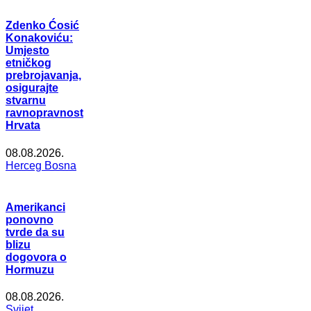
Zdenko Ćosić
Konakoviću:
Umjesto
etničkog
prebrojavanja,
osigurajte
stvarnu
ravnopravnost
Hrvata
08.08.2026.
Herceg Bosna
Amerikanci
ponovno
tvrde da su
blizu
dogovora o
Hormuzu
08.08.2026.
Svijet