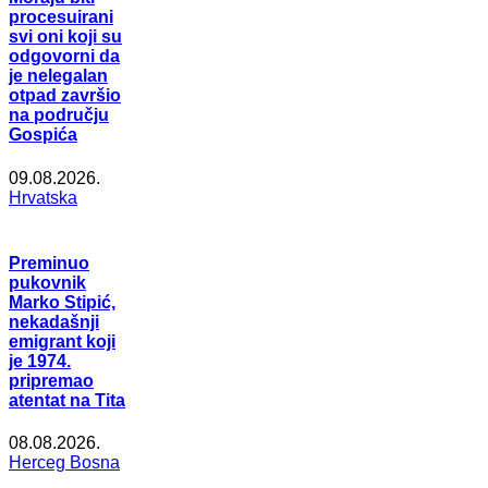
procesuirani
svi oni koji su
odgovorni da
je nelegalan
otpad završio
na području
Gospića
09.08.2026.
Hrvatska
Preminuo
pukovnik
Marko Stipić,
nekadašnji
emigrant koji
je 1974.
pripremao
atentat na Tita
08.08.2026.
Herceg Bosna