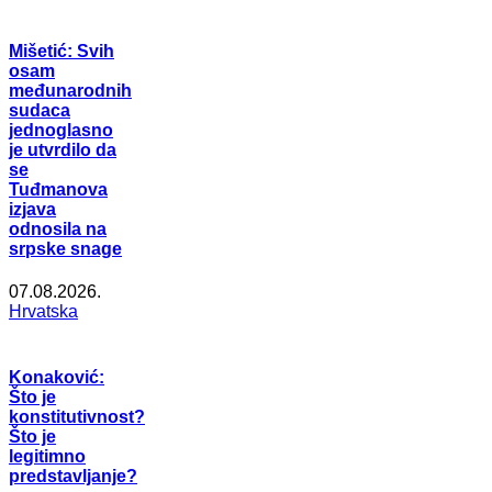
Mišetić: Svih
osam
međunarodnih
sudaca
jednoglasno
je utvrdilo da
se
Tuđmanova
izjava
odnosila na
srpske snage
07.08.2026.
Hrvatska
Konaković:
Što je
konstitutivnost?
Što je
legitimno
predstavljanje?