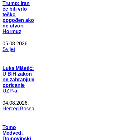
Trump: Iran
će biti vrlo
teško
pogođen ako
ne otvori
Hormuz
05.08.2026.
Svijet
Luka Mišetić:
U BiH zakon
ne zabranjuje
poricanje
UZP-a
04.08.2026.
Herceg Bosna
Tomo
Medved:
Domovinski