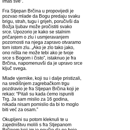
imaš sve”.
Fra Stjepan Brčina u propovijedi je
pozvao mlade da Bogu predaju svaku
brigu, strah, tugu i grijeh, poručivši da
Božja ljubav može pročistiti svako
srce. Upozorio je kako se stalnim
pričanjem o zlu i usmjeravanjem
pozornosti na njega zapravo otvaramo
tom istom zlu. „Ako je zlo tako jako,
ono ništa ne može tebi ako je tvoje
srce s Bogom i čisto”, istaknuo je fra
Brčina, napomenuvši da je upravo srce
ključ svega.
Mlade vjernike, koji su i dalje pristizali,
na središnjem zagrebačkom trgu
pozdravio je fra Stjepan Brčina koji je
rekao: “Pitali su kada ćemo ispuniti
Trg. Ja sam mislio za 16 godina,
nikada nisam pomislio da bi to moglo
biti već za osam.”
Okupljeni su potom kleknuli te u
zajedništvu molili s fra Stjepanom
Brčinom koji im je poučio da ne boje.