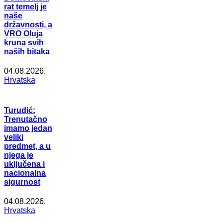
rat temelj je
naše
državnosti, a
VRO Oluja
kruna svih
naših bitaka
04.08.2026.
Hrvatska
Turudić:
Trenutačno
imamo jedan
veliki
predmet, a u
njega je
uključena i
nacionalna
sigurnost
04.08.2026.
Hrvatska