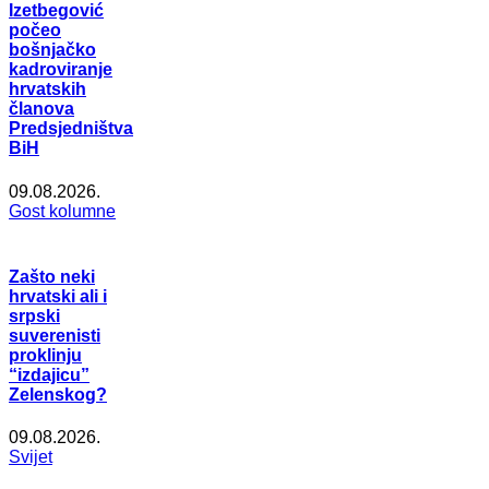
Izetbegović
počeo
bošnjačko
kadroviranje
hrvatskih
članova
Predsjedništva
BiH
09.08.2026.
Gost kolumne
Zašto neki
hrvatski ali i
srpski
suverenisti
proklinju
“izdajicu”
Zelenskog?
09.08.2026.
Svijet