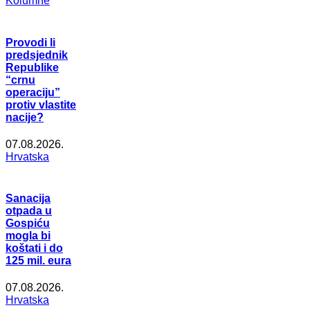
Kolumne
Provodi li
predsjednik
Republike
“crnu
operaciju”
protiv vlastite
nacije?
07.08.2026.
Hrvatska
Sanacija
otpada u
Gospiću
mogla bi
koštati i do
125 mil. eura
07.08.2026.
Hrvatska