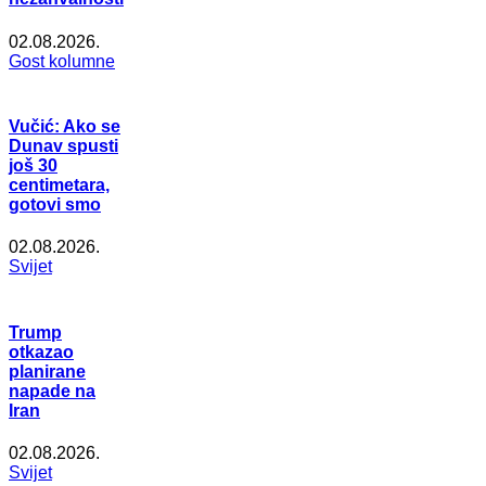
02.08.2026.
Gost kolumne
Vučić: Ako se
Dunav spusti
još 30
centimetara,
gotovi smo
02.08.2026.
Svijet
Trump
otkazao
planirane
napade na
Iran
02.08.2026.
Svijet