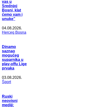
vas u
Srednjoj
Bosni, klat
ćemo vam i
unuke”
04.08.2026.
Herceg Bosna
Dinamo
saznao
mogućeg
suparnika u
play-offu Lige
prvaka
03.08.2026.
Šport
Ruski
neovisni
mediji: