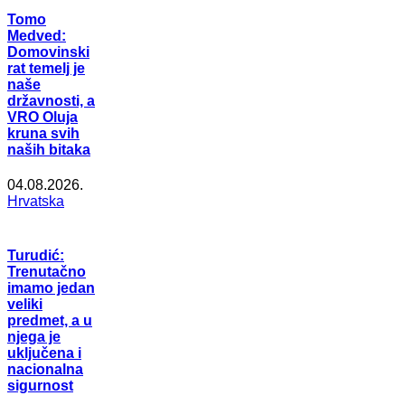
Tomo
Medved:
Domovinski
rat temelj je
naše
državnosti, a
VRO Oluja
kruna svih
naših bitaka
04.08.2026.
Hrvatska
Turudić:
Trenutačno
imamo jedan
veliki
predmet, a u
njega je
uključena i
nacionalna
sigurnost