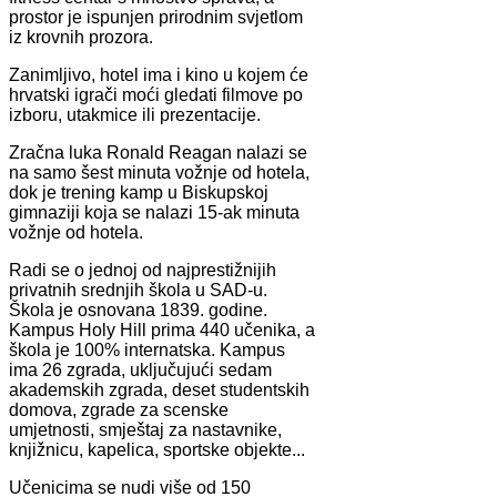
prostor je ispunjen prirodnim svjetlom
iz krovnih prozora.
Zanimljivo, hotel ima i kino u kojem će
hrvatski igrači moći gledati filmove po
izboru, utakmice ili prezentacije.
Zračna luka Ronald Reagan nalazi se
na samo šest minuta vožnje od hotela,
dok je trening kamp u Biskupskoj
gimnaziji koja se nalazi 15-ak minuta
vožnje od hotela.
Radi se o jednoj od najprestižnijih
privatnih srednjih škola u SAD-u.
Škola je osnovana 1839. godine.
Kampus Holy Hill prima 440 učenika, a
škola je 100% internatska. Kampus
ima 26 zgrada, uključujući sedam
akademskih zgrada, deset studentskih
domova, zgrade za scenske
umjetnosti, smještaj za nastavnike,
knjižnicu, kapelica, sportske objekte...
Učenicima se nudi više od 150