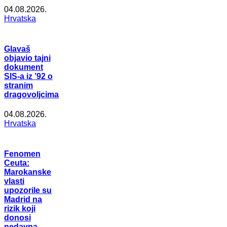
04.08.2026.
Hrvatska
Glavaš
objavio tajni
dokument
SIS-a iz ’92 o
stranim
dragovoljcima
04.08.2026.
Hrvatska
Fenomen
Ceuta:
Marokanske
vlasti
upozorile su
Madrid na
rizik koji
donosi
nedavna