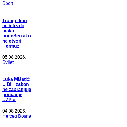
Šport
Trump: Iran
će biti vrlo
teško
pogođen ako
ne otvori
Hormuz
05.08.2026.
Svijet
Luka Mišetić:
U BiH zakon
ne zabranjuje
poricanje
UZP-a
04.08.2026.
Herceg Bosna