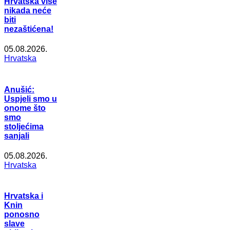
Hrvatska više
nikada neće
biti
nezaštićena!
05.08.2026.
Hrvatska
Anušić:
Uspjeli smo u
onome što
smo
stoljećima
sanjali
05.08.2026.
Hrvatska
Hrvatska i
Knin
ponosno
slave