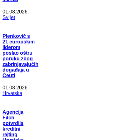
01.08.2026.
Svijet
Plenković s
21 europskim
liderom
poslao oštru
poruku zbog
zabrinjavajućih
događaja u
Ceuti
01.08.2026.
Hrvatska
Agencija
Fitch
potvrdila
kreditni
rejting