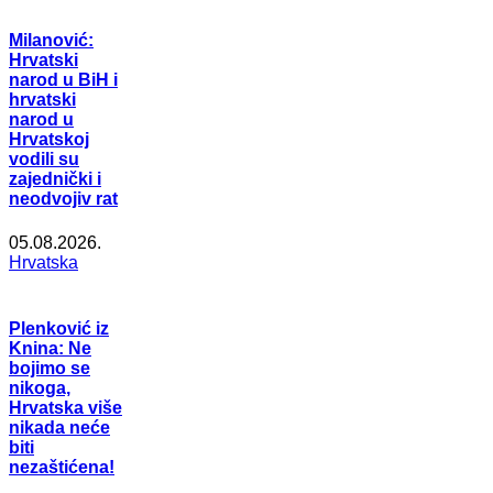
Milanović:
Hrvatski
narod u BiH i
hrvatski
narod u
Hrvatskoj
vodili su
zajednički i
neodvojiv rat
05.08.2026.
Hrvatska
Plenković iz
Knina: Ne
bojimo se
nikoga,
Hrvatska više
nikada neće
biti
nezaštićena!