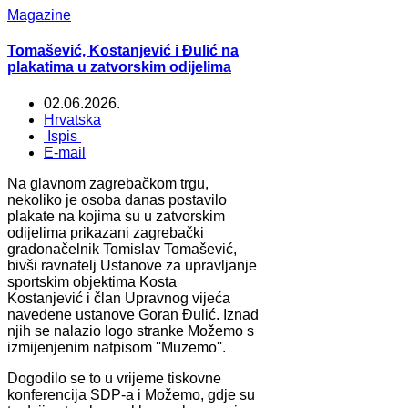
Magazine
Tomašević, Kostanjević i Đulić na
plakatima u zatvorskim odijelima
02.06.2026.
Hrvatska
Ispis
E-mail
Na glavnom zagrebačkom trgu,
nekoliko je osoba danas postavilo
plakate na kojima su u zatvorskim
odijelima prikazani zagrebački
gradonačelnik Tomislav Tomašević,
bivši ravnatelj Ustanove za upravljanje
sportskim objektima Kosta
Kostanjević i član Upravnog vijeća
navedene ustanove Goran Đulić. Iznad
njih se nalazio logo stranke Možemo s
izmijenjenim natpisom ''Muzemo''.
Dogodilo se to u vrijeme tiskovne
konferencija SDP-a i Možemo, gdje su