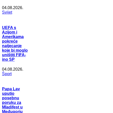
04.08.2026.
Svijet
UEFA s
Azijom i
Amerikama
pokreće
natjecanje
koje bi moglo
uništiti FIFA-
ino SP
04.08.2026.
Šport
Papa Lav
uputio
posebnu
poruku za
Mladifest u
Međugorju