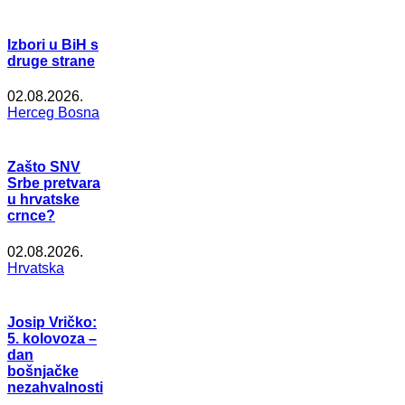
Izbori u BiH s
druge strane
02.08.2026.
Herceg Bosna
Zašto SNV
Srbe pretvara
u hrvatske
crnce?
02.08.2026.
Hrvatska
Josip Vričko:
5. kolovoza –
dan
bošnjačke
nezahvalnosti