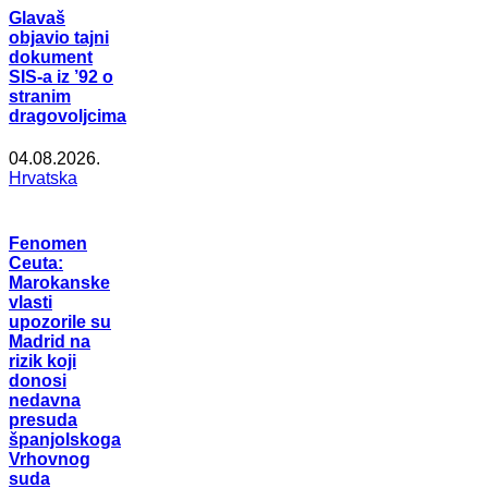
Glavaš
objavio tajni
dokument
SIS-a iz ’92 o
stranim
dragovoljcima
04.08.2026.
Hrvatska
Fenomen
Ceuta:
Marokanske
vlasti
upozorile su
Madrid na
rizik koji
donosi
nedavna
presuda
španjolskoga
Vrhovnog
suda