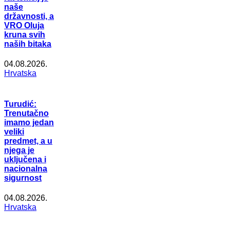
naše
državnosti, a
VRO Oluja
kruna svih
naših bitaka
04.08.2026.
Hrvatska
Turudić:
Trenutačno
imamo jedan
veliki
predmet, a u
njega je
uključena i
nacionalna
sigurnost
04.08.2026.
Hrvatska