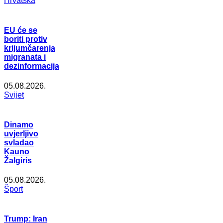
Hrvatska
EU će se
boriti protiv
krijumčarenja
migranata i
dezinformacija
05.08.2026.
Svijet
Dinamo
uvjerljivo
svladao
Kauno
Žalgiris
05.08.2026.
Šport
Trump: Iran