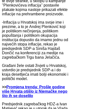
te dvije stranke, u sklopu u kampanje
''Plenkovićeva inflacija'' postavile
plakate kojima nastoje prikazati efekte
inflacije na prehrambene proizvode.
-Inflacija u Hrvatskoj ima svoje ime i
prezime, a to je Andrej Plenković koji
je politikom nečinjenja, politikom
popuštanja i politikom okupacija
institucija dopustio da imamo jednu od
najvećih stopa inflacije, rekao je
predsjednik SDP-a Siniša Hajdaš
Dončić na konferenciji za medije na
zagrebačkom Trgu bana Jelačića.
Građani žele ostati živjeti u Hrvatskoj,
ustvrdio je predsjednik SDP-a i do
kraja desetljeća imati bolji ekonomski i
politički model.
>>
Promjena trenda: Prošle godine
više Hrvata otišlo iz Njemačke nego
što ih se doselilo
Predsjednik zagrebačkog HDZ-a Ivan
Matijević rekao je u utorak da je Vlada