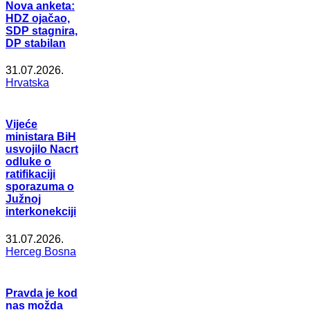
Nova anketa:
HDZ ojačao,
SDP stagnira,
DP stabilan
31.07.2026.
Hrvatska
Vijeće
ministara BiH
usvojilo Nacrt
odluke o
ratifikaciji
sporazuma o
Južnoj
interkonekciji
31.07.2026.
Herceg Bosna
Pravda je kod
nas možda