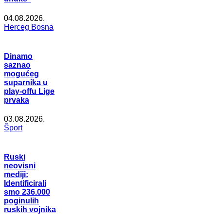
04.08.2026.
Herceg Bosna
Dinamo
saznao
mogućeg
suparnika u
play-offu Lige
prvaka
03.08.2026.
Šport
Ruski
neovisni
mediji:
Identificirali
smo 236.000
poginulih
ruskih vojnika