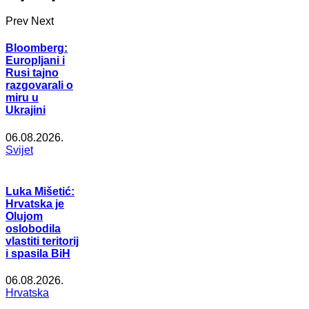
Prev
Next
Bloomberg:
Europljani i
Rusi tajno
razgovarali o
miru u
Ukrajini
06.08.2026.
Svijet
Luka Mišetić:
Hrvatska je
Olujom
oslobodila
vlastiti teritorij
i spasila BiH
06.08.2026.
Hrvatska