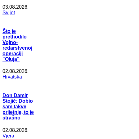
03.08.2026.
Svijet
Što je
prethodilo
Vojno-
redarstvenoj
operaciji
"Oluja"
02.08.2026.
Hrvatska
Don Damir
Stojić: Dobio
sam takve
prijetnje, to je
strašno
02.08.2026.
Vjera