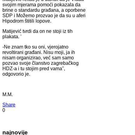
svojim mjerama pomoći pokazala da
brine o standardu građana, a oporbene
SDP i Možemo prozvao je da su u aferi
Hipodrom štitili lopove.
Matijević tvrdi da on ne stoji iz tih
plakata. '
-Ne znam tko su oni, vjerojatno
revoltirani građani. Nisu moji, ja ih
nisam organizirao, već sam samo
pozvao svoje članstvo zagrebačkog
HDZ-a i tu stojim pred vama'',
odgovorio je.
M.M.
Share
0
najnovije