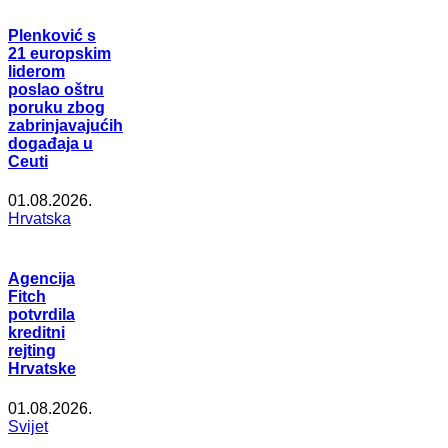
Plenković s
21 europskim
liderom
poslao oštru
poruku zbog
zabrinjavajućih
događaja u
Ceuti
01.08.2026.
Hrvatska
Agencija
Fitch
potvrdila
kreditni
rejting
Hrvatske
01.08.2026.
Svijet