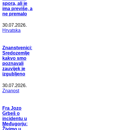
spora, ali je
ima previše, a
ne premalo
30.07.2026.
Hrvatska
Znanstvenici:
Sredozemlje
kakvo smo
poznavali
zauvijek je
izgubljeno
30.07.2026.
Znanost
Fra Jozo
Grbeš o
incidentu u
Međugorju:
Živimo u