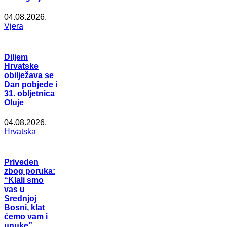
04.08.2026.
Vjera
Diljem
Hrvatske
obilježava se
Dan pobjede i
31. obljetnica
Oluje
04.08.2026.
Hrvatska
Priveden
zbog poruka:
“Klali smo
vas u
Srednjoj
Bosni, klat
ćemo vam i
unuke”