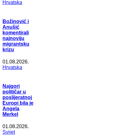
Hrvatska
Božinović i
Anušić
komentirali
najnoviju
migrantsku
krizu
01.08.2026.
Hrvatska
Najgori
političar u
poslijeratnoj
Europi bila je
Angela
Merkel
01.08.2026.
Svijet