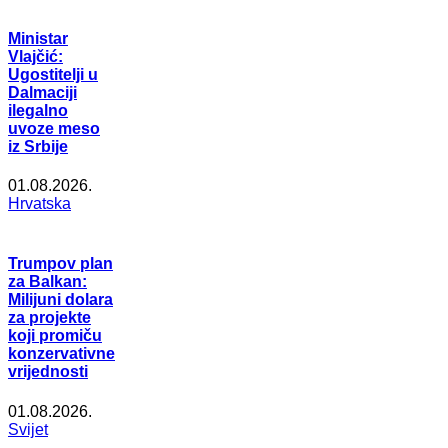
Ministar
Vlajčić:
Ugostitelji u
Dalmaciji
ilegalno
uvoze meso
iz Srbije
01.08.2026.
Hrvatska
Trumpov plan
za Balkan:
Milijuni dolara
za projekte
koji promiču
konzervativne
vrijednosti
01.08.2026.
Svijet