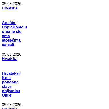
05.08.2026.
Hrvatska
Anušić:
Uspjeli smo u
onome što
smo
stoljećima
sanjali
05.08.2026.
Hrvatska
Hrvatska i
Knin
ponosno
slave
obljetnicu
Oluje
05.08.2026.