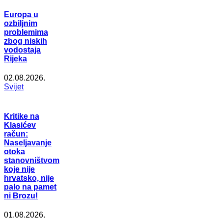
Europa u
ozbiljnim
problemima
zbog niskih
vodostaja
Rijeka
02.08.2026.
Svijet
Kritike na
Klasićev
račun:
Naseljavanje
otoka
stanovništvom
koje nije
hrvatsko, nije
palo na pamet
ni Brozu!
01.08.2026.