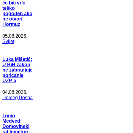
će biti vrlo
teško
pogođen ako
ne otvori
Hormuz
05.08.2026.
Svijet
Luka Mišetić:
U BiH zakon
ne zabranjuje
poricanje
UZP-a
04.08.2026.
Herceg Bosna
Tomo
Medved:
Domovinski
rat temelj je