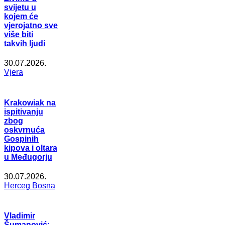
svijetu u
kojem će
vjerojatno sve
više biti
takvih ljudi
30.07.2026.
Vjera
Krakowiak na
ispitivanju
zbog
oskvrnuća
Gospinih
kipova i oltara
u Međugorju
30.07.2026.
Herceg Bosna
Vladimir
Šumanović: