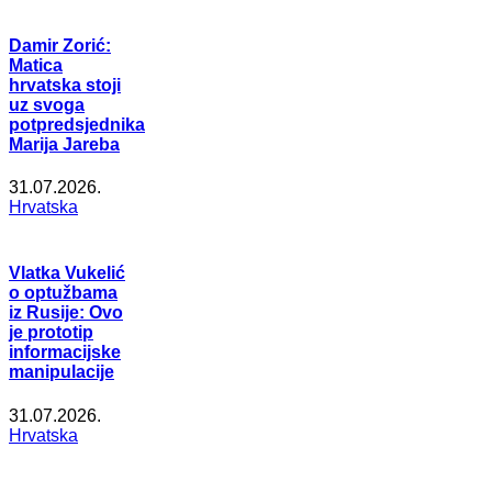
Damir Zorić:
Matica
hrvatska stoji
uz svoga
potpredsjednika
Marija Jareba
31.07.2026.
Hrvatska
Vlatka Vukelić
o optužbama
iz Rusije: Ovo
je prototip
informacijske
manipulacije
31.07.2026.
Hrvatska