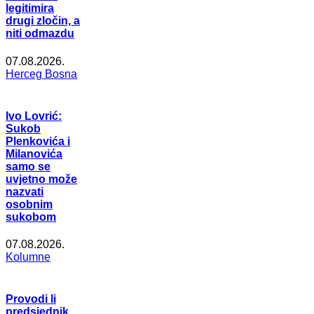
legitimira
drugi zločin, a
niti odmazdu
07.08.2026.
Herceg Bosna
Ivo Lovrić:
Sukob
Plenkovića i
Milanovića
samo se
uvjetno može
nazvati
osobnim
sukobom
07.08.2026.
Kolumne
Provodi li
predsjednik