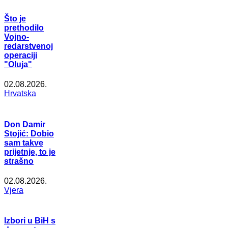
Što je
prethodilo
Vojno-
redarstvenoj
operaciji
"Oluja"
02.08.2026.
Hrvatska
Don Damir
Stojić: Dobio
sam takve
prijetnje, to je
strašno
02.08.2026.
Vjera
Izbori u BiH s