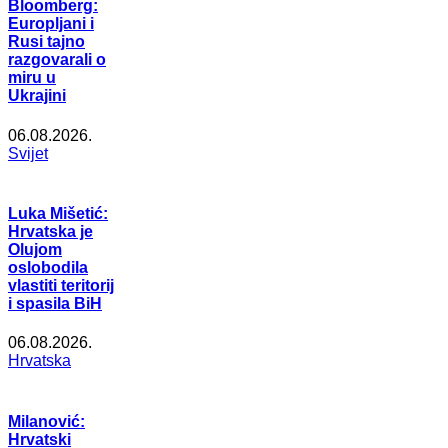
Bloomberg:
Europljani i
Rusi tajno
razgovarali o
miru u
Ukrajini
06.08.2026.
Svijet
Luka Mišetić:
Hrvatska je
Olujom
oslobodila
vlastiti teritorij
i spasila BiH
06.08.2026.
Hrvatska
Milanović:
Hrvatski