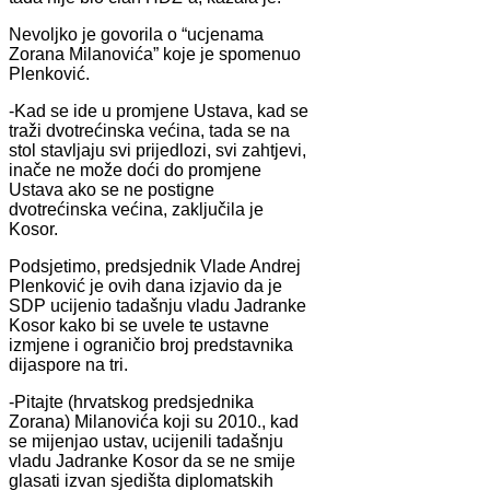
Nevoljko je govorila o “ucjenama
Zorana Milanovića” koje je spomenuo
Plenković.
-Kad se ide u promjene Ustava, kad se
traži dvotrećinska većina, tada se na
stol stavljaju svi prijedlozi, svi zahtjevi,
inače ne može doći do promjene
Ustava ako se ne postigne
dvotrećinska većina, zaključila je
Kosor.
Podsjetimo, predsjednik Vlade Andrej
Plenković je ovih dana izjavio da je
SDP ucijenio tadašnju vladu Jadranke
Kosor kako bi se uvele te ustavne
izmjene i ograničio broj predstavnika
dijaspore na tri.
-Pitajte (hrvatskog predsjednika
Zorana) Milanovića koji su 2010., kad
se mijenjao ustav, ucijenili tadašnju
vladu Jadranke Kosor da se ne smije
glasati izvan sjedišta diplomatskih