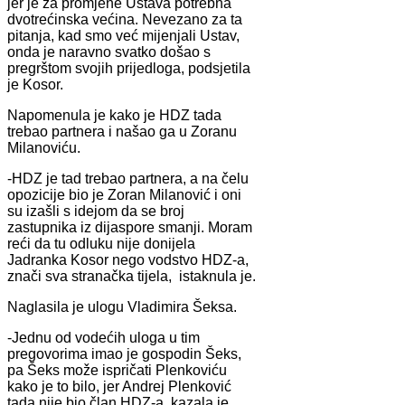
jer je za promjene Ustava potrebna
dvotrećinska većina. Nevezano za ta
pitanja, kad smo već mijenjali Ustav,
onda je naravno svatko došao s
pregrštom svojih prijedloga, podsjetila
je Kosor.
Napomenula je kako je HDZ tada
trebao partnera i našao ga u Zoranu
Milanoviću.
-HDZ je tad trebao partnera, a na čelu
opozicije bio je Zoran Milanović i oni
su izašli s idejom da se broj
zastupnika iz dijaspore smanji. Moram
reći da tu odluku nije donijela
Jadranka Kosor nego vodstvo HDZ-a,
znači sva stranačka tijela, istaknula je.
Naglasila je ulogu Vladimira Šeksa.
-Jednu od vodećih uloga u tim
pregovorima imao je gospodin Šeks,
pa Šeks može ispričati Plenkoviću
kako je to bilo, jer Andrej Plenković
tada nije bio član HDZ-a, kazala je.