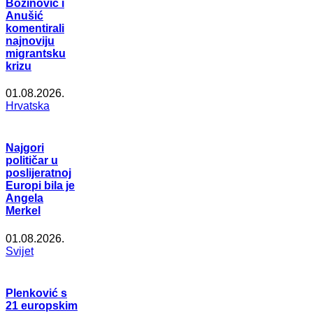
Božinović i
Anušić
komentirali
najnoviju
migrantsku
krizu
01.08.2026.
Hrvatska
Najgori
političar u
poslijeratnoj
Europi bila je
Angela
Merkel
01.08.2026.
Svijet
Plenković s
21 europskim