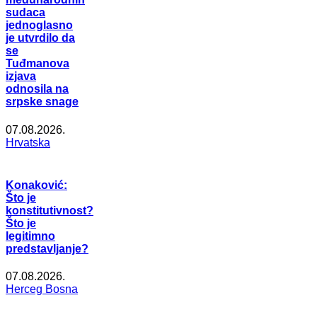
sudaca
jednoglasno
je utvrdilo da
se
Tuđmanova
izjava
odnosila na
srpske snage
07.08.2026.
Hrvatska
Konaković:
Što je
konstitutivnost?
Što je
legitimno
predstavljanje?
07.08.2026.
Herceg Bosna