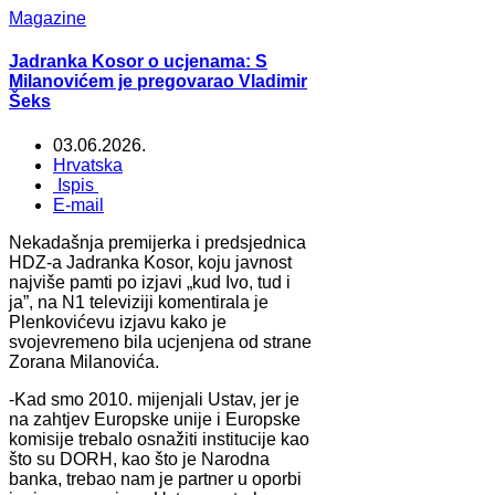
Magazine
Jadranka Kosor o ucjenama: S
Milanovićem je pregovarao Vladimir
Šeks
03.06.2026.
Hrvatska
Ispis
E-mail
Nekadašnja premijerka i predsjednica
HDZ-a Jadranka Kosor, koju javnost
najviše pamti po izjavi „kud Ivo, tud i
ja”, na N1 televiziji komentirala je
Plenkovićevu izjavu kako je
svojevremeno bila ucjenjena od strane
Zorana Milanovića.
-Kad smo 2010. mijenjali Ustav, jer je
na zahtjev Europske unije i Europske
komisije trebalo osnažiti institucije kao
što su DORH, kao što je Narodna
banka, trebao nam je partner u oporbi