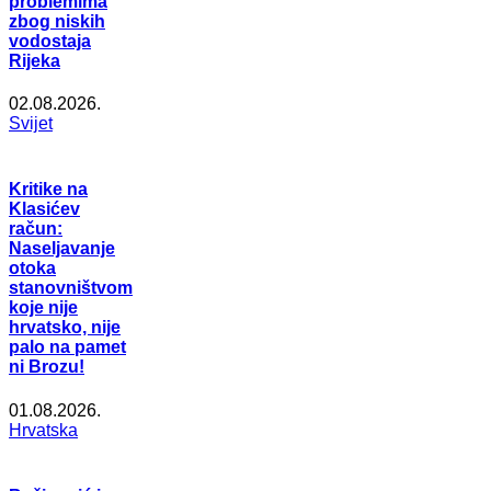
problemima
zbog niskih
vodostaja
Rijeka
02.08.2026.
Svijet
Kritike na
Klasićev
račun:
Naseljavanje
otoka
stanovništvom
koje nije
hrvatsko, nije
palo na pamet
ni Brozu!
01.08.2026.
Hrvatska