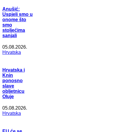
Anušić:
Uspjeli smo u
onome što
smo
stoljećima
sanjali
05.08.2026.
Hrvatska
Hrvatska i
Knin
ponosno
slave
obljetnicu
Oluje
05.08.2026.
Hrvatska
EU će se