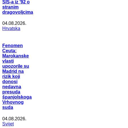
SIS-a iz ’92 o
stranim
dragovoljcima
04.08.2026.
Hrvatska
Fenomen
Ceuta:
Marokanske
vlasti
upozorile su
Madrid na
rizik koji
donosi
nedavna
presuda
španjolskoga
Vrhovnog
suda
04.08.2026.
Svijet