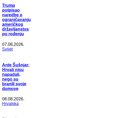
Trump
potpisao
naredbe o
ograničavanju
američkog
državljanstva
po rođenju
07.08.2026.
Svijet
Ante Šušnjar:
Hrvati nisu
napadali,
nego su
branili svoje
domove
06.08.2026.
Hrvatska