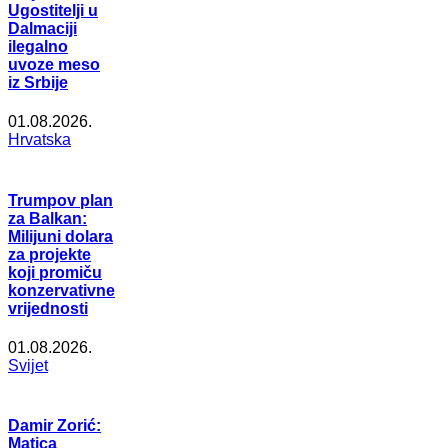
Ugostitelji u
Dalmaciji
ilegalno
uvoze meso
iz Srbije
01.08.2026.
Hrvatska
Trumpov plan
za Balkan:
Milijuni dolara
za projekte
koji promiču
konzervativne
vrijednosti
01.08.2026.
Svijet
Damir Zorić:
Matica