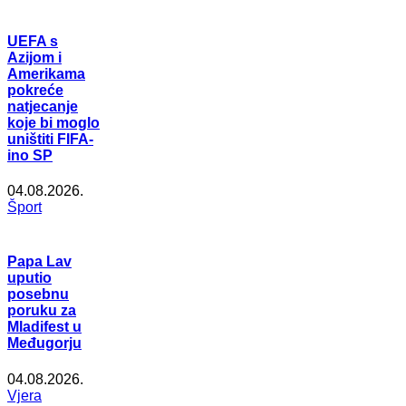
UEFA s
Azijom i
Amerikama
pokreće
natjecanje
koje bi moglo
uništiti FIFA-
ino SP
04.08.2026.
Šport
Papa Lav
uputio
posebnu
poruku za
Mladifest u
Međugorju
04.08.2026.
Vjera