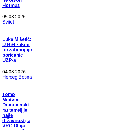
ne otvori
Hormuz
05.08.2026.
Svijet
Luka Mišetić:
U BiH zakon
ne zabranjuje
poricanje
UZP-a
04.08.2026.
Herceg Bosna
Tomo
Medved:
Domovinski
rat temelj je
naše
državnosti, a
VRO Oluja