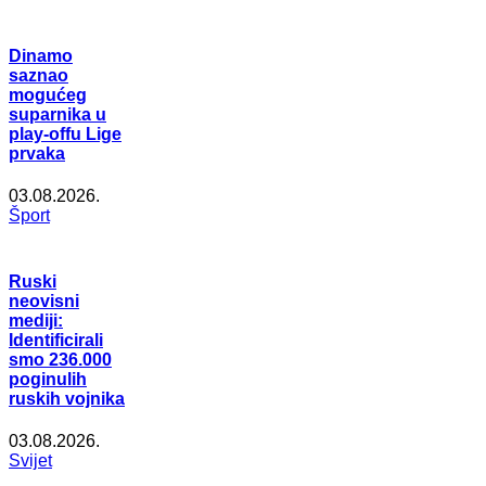
Dinamo
saznao
mogućeg
suparnika u
play-offu Lige
prvaka
03.08.2026.
Šport
Ruski
neovisni
mediji:
Identificirali
smo 236.000
poginulih
ruskih vojnika
03.08.2026.
Svijet