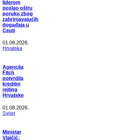
liderom
poslao oštru
poruku zbog
zabrinjavajućih
događaja u
Ceuti
01.08.2026.
Hrvatska
Agencija
Fitch
potvrdila
kreditni
rejting
Hrvatske
01.08.2026.
Svijet
Ministar
Vlajčić: