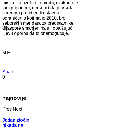
misija i konzularnih ureda, istaknuo je
tom prigodom, dodajući da je Vlada
spremna promijeniti ustavna
ograničenja kojima je 2010. broj
saborskih mandata za predstavnike
dijaspore smanjen na tri, optužujući
lijevu oporbu da to onemogućuje.
M.M.
Share
0
najnovije
Prev
Next
Jedan zločin
nikada ne