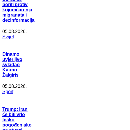
boriti protiv
krijumčarenja
migranata i
dezinformacija
05.08.2026.
Svijet
Dinamo
uvjerljivo
svladao
Kauno
Žalgiris
05.08.2026.
Šport
Trump: Iran
će biti vrlo
teško
pogođen ako