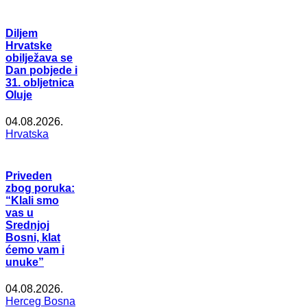
Diljem
Hrvatske
obilježava se
Dan pobjede i
31. obljetnica
Oluje
04.08.2026.
Hrvatska
Priveden
zbog poruka:
“Klali smo
vas u
Srednjoj
Bosni, klat
ćemo vam i
unuke”
04.08.2026.
Herceg Bosna