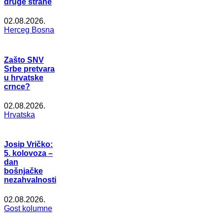
druge strane
02.08.2026.
Herceg Bosna
Zašto SNV
Srbe pretvara
u hrvatske
crnce?
02.08.2026.
Hrvatska
Josip Vričko:
5. kolovoza –
dan
bošnjačke
nezahvalnosti
02.08.2026.
Gost kolumne