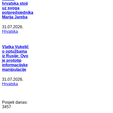
hrvatska stoji
uz svoga
potpredsjednika
Marija Jareba
31.07.2026.
Hrvatska
Vlatka Vukelić
o optužbama
iz Rusije: Ovo
je prototip
informacijske
manipulacije
31.07.2026.
Hrvatska
Posjeti danas:
3457