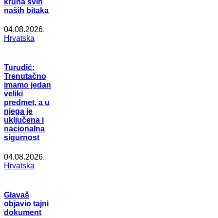
kruna svih
naših bitaka
04.08.2026.
Hrvatska
Turudić:
Trenutačno
imamo jedan
veliki
predmet, a u
njega je
uključena i
nacionalna
sigurnost
04.08.2026.
Hrvatska
Glavaš
objavio tajni
dokument