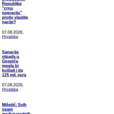
Republike
“crnu
operaciju”
protiv vlastite
nacije?
07.08.2026.
Hrvatska
Sanacija
otpada u
Gospiću
mogla bi
koštati i do
125 mil. eura
07.08.2026.
Hrvatska
Mišetić: Svih
osam
međunarodnih