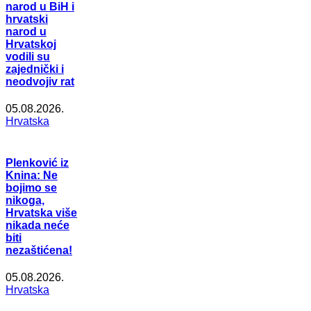
narod u BiH i
hrvatski
narod u
Hrvatskoj
vodili su
zajednički i
neodvojiv rat
05.08.2026.
Hrvatska
Plenković iz
Knina: Ne
bojimo se
nikoga,
Hrvatska više
nikada neće
biti
nezaštićena!
05.08.2026.
Hrvatska