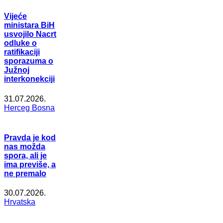
Vijeće
ministara BiH
usvojilo Nacrt
odluke o
ratifikaciji
sporazuma o
Južnoj
interkonekciji
31.07.2026.
Herceg Bosna
Pravda je kod
nas možda
spora, ali je
ima previše, a
ne premalo
30.07.2026.
Hrvatska