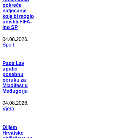
pokreće
natjecanje
koje bi moglo
uništiti FIFA-
ino SP
04.08.2026.
Šport
Papa Lav
uputio
posebnu
poruku za
Mladifest u
Međugorju
04.08.2026.
Vjera
Diljem
Hrvatske