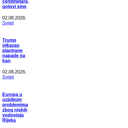
centimetara,
gotovi smo
02.08.2026.
Svijet
Trump
otkazao
planirane
napade na
Iran
02.08.2026.
Svijet
Europa u
ozbiljnim
problemima
zbog niskih
vodostaja
Rijeka