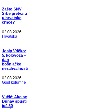
Zašto SNV
Srbe pretvara
u hrvatske
crnce?
02.08.2026.
Hrvatska
Josip Vričko:
5. kolovoza –
dan
bošnjačke
nezahvalnosti
02.08.2026.
Gost kolumne
Vučić: Ako se
Dunav spusti
još 30