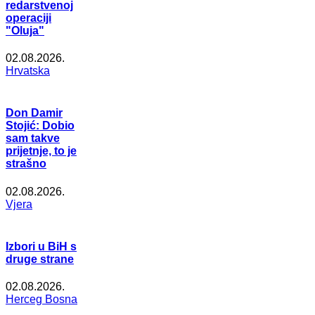
redarstvenoj
operaciji
"Oluja"
02.08.2026.
Hrvatska
Don Damir
Stojić: Dobio
sam takve
prijetnje, to je
strašno
02.08.2026.
Vjera
Izbori u BiH s
druge strane
02.08.2026.
Herceg Bosna