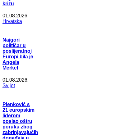
krizu
01.08.2026.
Hrvatska
Najgori
političar u
poslijeratnoj
Europi bila je
Angela
Merkel
01.08.2026.
Svijet
Plenković s
21 europskim
liderom
poslao oštru
poruku zbog
zabrinjavajućih
događaja u