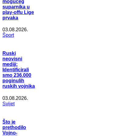
mogućeg
suparnika u
play-offu Lige
prvaka
03.08.2026.
Šport
Ruski
neovisni
mediji:
Identificirali
smo 236.000
poginulih
ruskih vojnika
03.08.2026.
Svijet
Što je
prethodilo
Vojno-