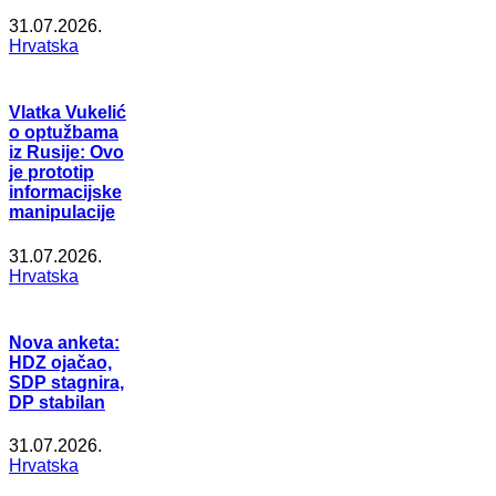
31.07.2026.
Hrvatska
Vlatka Vukelić
o optužbama
iz Rusije: Ovo
je prototip
informacijske
manipulacije
31.07.2026.
Hrvatska
Nova anketa:
HDZ ojačao,
SDP stagnira,
DP stabilan
31.07.2026.
Hrvatska