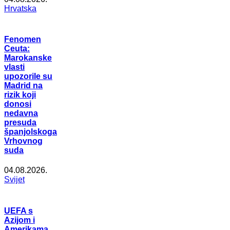
Hrvatska
Fenomen
Ceuta:
Marokanske
vlasti
upozorile su
Madrid na
rizik koji
donosi
nedavna
presuda
španjolskoga
Vrhovnog
suda
04.08.2026.
Svijet
UEFA s
Azijom i
Amerikama