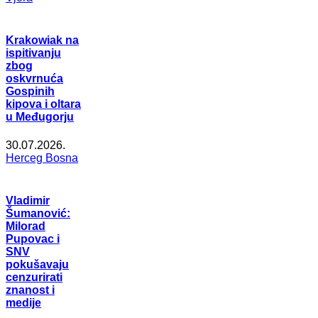
Krakowiak na
ispitivanju
zbog
oskvrnuća
Gospinih
kipova i oltara
u Međugorju
30.07.2026.
Herceg Bosna
Vladimir
Šumanović:
Milorad
Pupovac i
SNV
pokušavaju
cenzurirati
znanost i
medije