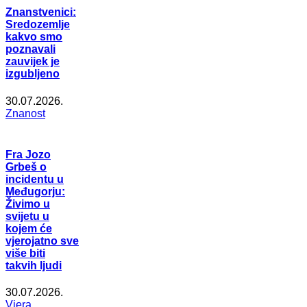
Znanstvenici:
Sredozemlje
kakvo smo
poznavali
zauvijek je
izgubljeno
30.07.2026.
Znanost
Fra Jozo
Grbeš o
incidentu u
Međugorju:
Živimo u
svijetu u
kojem će
vjerojatno sve
više biti
takvih ljudi
30.07.2026.
Vjera