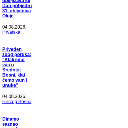
obilježava se
Dan pobjede i
31. obljetnica
Oluje
04.08.2026.
Hrvatska
Priveden
zbog poruka:
“Klali smo
vas u
Srednjoj
Bosni, klat
ćemo vam i
unuke”
04.08.2026.
Herceg Bosna
Dinamo
saznao