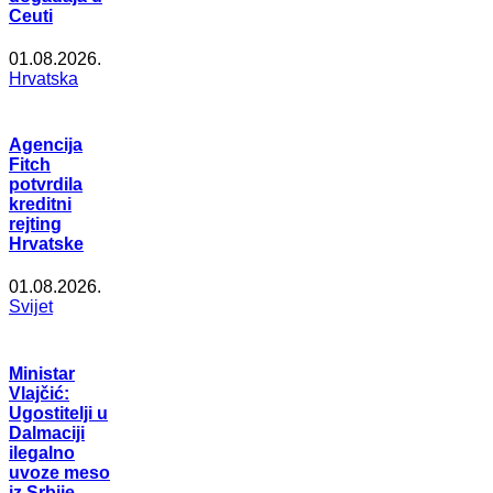
Ceuti
01.08.2026.
Hrvatska
Agencija
Fitch
potvrdila
kreditni
rejting
Hrvatske
01.08.2026.
Svijet
Ministar
Vlajčić:
Ugostitelji u
Dalmaciji
ilegalno
uvoze meso
iz Srbije