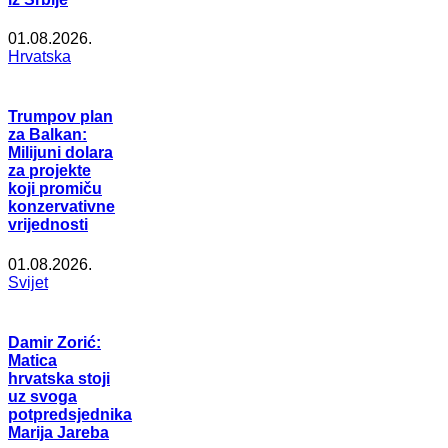
01.08.2026.
Hrvatska
Trumpov plan
za Balkan:
Milijuni dolara
za projekte
koji promiču
konzervativne
vrijednosti
01.08.2026.
Svijet
Damir Zorić:
Matica
hrvatska stoji
uz svoga
potpredsjednika
Marija Jareba