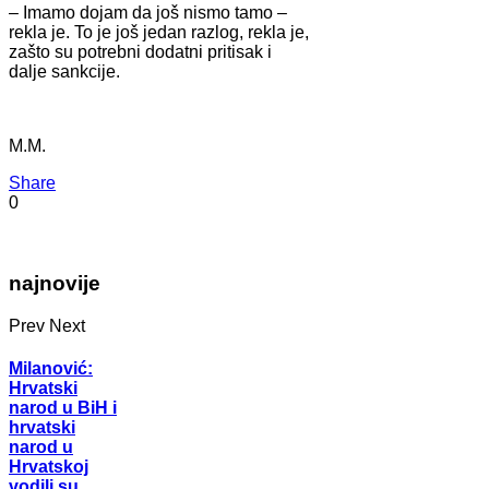
– Imamo dojam da još nismo tamo –
rekla je. To je još jedan razlog, rekla je,
zašto su potrebni dodatni pritisak i
dalje sankcije.
M.M.
Share
0
najnovije
Prev
Next
Milanović:
Hrvatski
narod u BiH i
hrvatski
narod u
Hrvatskoj
vodili su