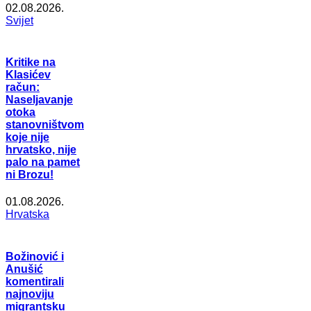
02.08.2026.
Svijet
Kritike na
Klasićev
račun:
Naseljavanje
otoka
stanovništvom
koje nije
hrvatsko, nije
palo na pamet
ni Brozu!
01.08.2026.
Hrvatska
Božinović i
Anušić
komentirali
najnoviju
migrantsku