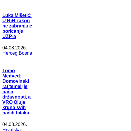
Luka Mišetić:
U BiH zakon
ne zabranjuje
poricanje
UZP-a
04.08.2026.
Herceg Bosna
Tomo
Medved:
Domovinski
rat temelj je
naše
državnosti, a
VRO Oluja
kruna svih
naših bitaka
04.08.2026.
Hrvatska