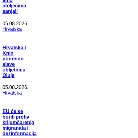
smo
stoljećima
sanjali
05.08.2026.
Hrvatska
Hrvatska i
Knin
ponosno
slave
obljetnicu
Oluje
05.08.2026.
Hrvatska
EU će se
boriti protiv
krijumčarenja
migranata i
dezinformacija