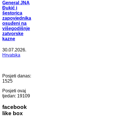
General JNA
Đukić i
šestorica
zapovjednika
osuđeni na
višegodišnje
zatvorske
kazne
30.07.2026.
Hrvatska
Posjeti danas:
1525
Posjeti ovaj
tjedan:
19109
facebook
like box