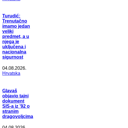
Turudić:
Trenutačno
imamo jedan
veliki
predmet, a u
njega je
uključena i
nacionalna
sigurnost
04.08.2026.
Hrvatska
Glavaš
objavio tajni
dokument
SIS-a iz ’92 o
stranim
dragovoljcima
04.08.2026.