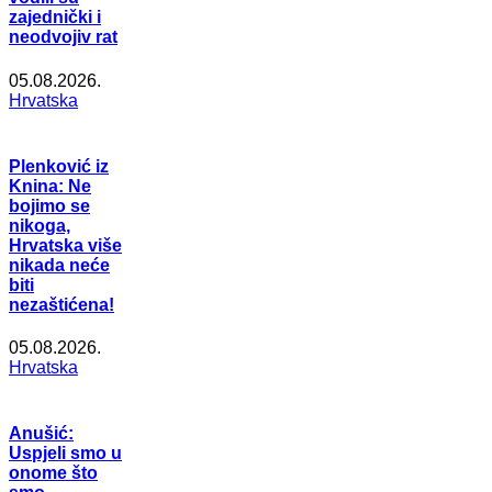
zajednički i
neodvojiv rat
05.08.2026.
Hrvatska
Plenković iz
Knina: Ne
bojimo se
nikoga,
Hrvatska više
nikada neće
biti
nezaštićena!
05.08.2026.
Hrvatska
Anušić:
Uspjeli smo u
onome što