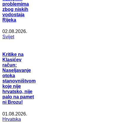
problemima
zbog niskih
vodostaja
Rijeka
02.08.2026.
Svijet
Kritike na
Klasićev
račun:
Naseljavanje
otoka
stanovništvom
koje nije
hrvatsko, nije
palo na pamet
ni Brozu!
01.08.2026.
Hrvatska