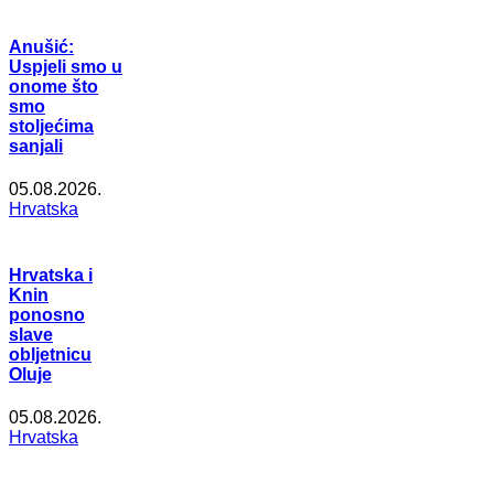
Anušić:
Uspjeli smo u
onome što
smo
stoljećima
sanjali
05.08.2026.
Hrvatska
Hrvatska i
Knin
ponosno
slave
obljetnicu
Oluje
05.08.2026.
Hrvatska