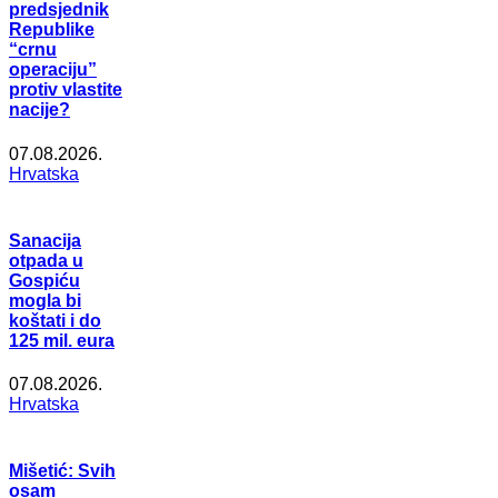
predsjednik
Republike
“crnu
operaciju”
protiv vlastite
nacije?
07.08.2026.
Hrvatska
Sanacija
otpada u
Gospiću
mogla bi
koštati i do
125 mil. eura
07.08.2026.
Hrvatska
Mišetić: Svih
osam