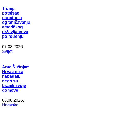
Trump
potpisao
naredbe o
ograničavanju
američkog
državljanstva
po rođenju
07.08.2026.
Svijet
Ante Šušnjar:
Hrvati nisu
napadali,
nego su
branili svoje
domove
06.08.2026.
Hrvatska