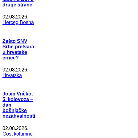
druge strane
02.08.2026.
Herceg Bosna
Zašto SNV
Srbe pretvara
u hrvatske
crnce?
02.08.2026.
Hrvatska
Josip Vričko:
5. kolovoza –
dan
bošnjačke
nezahvalnosti
02.08.2026.
Gost kolumne