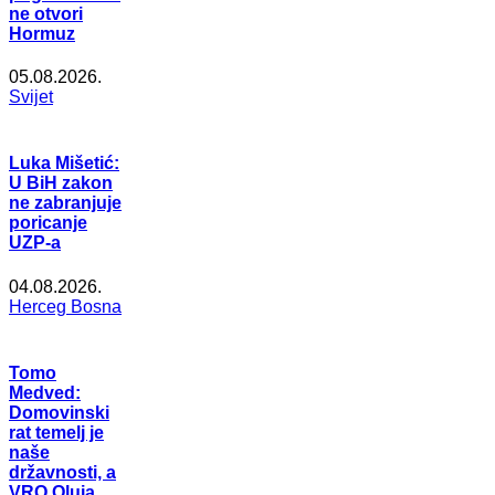
ne otvori
Hormuz
05.08.2026.
Svijet
Luka Mišetić:
U BiH zakon
ne zabranjuje
poricanje
UZP-a
04.08.2026.
Herceg Bosna
Tomo
Medved:
Domovinski
rat temelj je
naše
državnosti, a
VRO Oluja