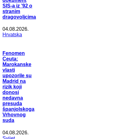
dokument
SIS-a iz ’92 o
stranim
dragovoljcima
04.08.2026.
Hrvatska
Fenomen
Ceuta:
Marokanske
vlasti
upozorile su
Madrid na
rizik koji
donosi
nedavna
presuda
španjolskoga
Vrhovnog
suda
04.08.2026.
Svijet