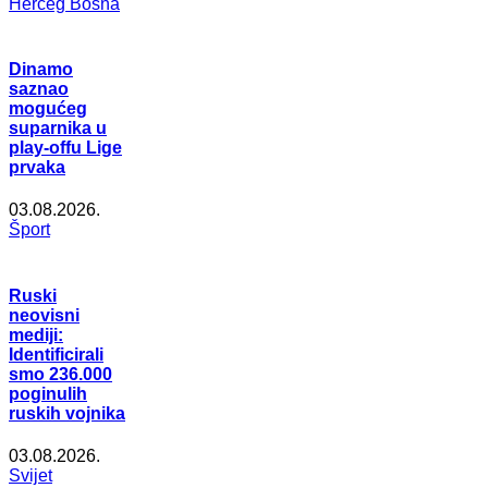
Herceg Bosna
Dinamo
saznao
mogućeg
suparnika u
play-offu Lige
prvaka
03.08.2026.
Šport
Ruski
neovisni
mediji:
Identificirali
smo 236.000
poginulih
ruskih vojnika
03.08.2026.
Svijet