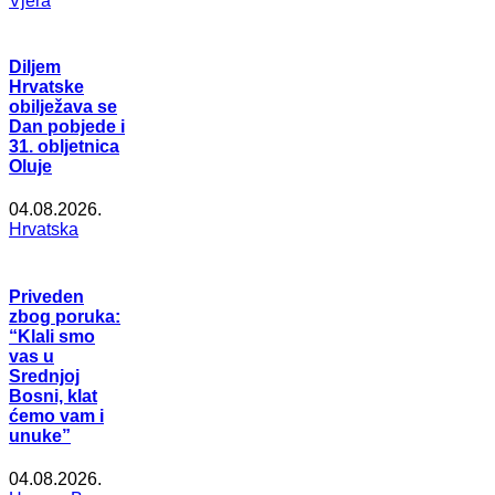
Vjera
Diljem
Hrvatske
obilježava se
Dan pobjede i
31. obljetnica
Oluje
04.08.2026.
Hrvatska
Priveden
zbog poruka:
“Klali smo
vas u
Srednjoj
Bosni, klat
ćemo vam i
unuke”
04.08.2026.