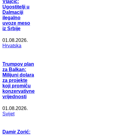
Vlajčić:
Ugostitelji u
Dalmaciji
ilegalno
uvoze meso
iz Srbije
01.08.2026.
Hrvatska
Trumpov plan
za Balkan:
Milijuni dolara
za projekte
koji promiču
konzervativne
vrijednosti
01.08.2026.
Svijet
Damir Zorić: