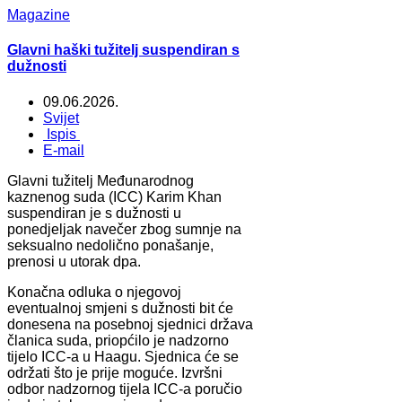
Magazine
Glavni haški tužitelj suspendiran s
dužnosti
09.06.2026.
Svijet
Ispis
E-mail
Glavni tužitelj Međunarodnog
kaznenog suda (ICC) Karim Khan
suspendiran je s dužnosti u
ponedjeljak navečer zbog sumnje na
seksualno nedolično ponašanje,
prenosi u utorak dpa.
Konačna odluka o njegovoj
eventualnoj smjeni s dužnosti bit će
donesena na posebnoj sjednici država
članica suda, priopćilo je nadzorno
tijelo ICC-a u Haagu. Sjednica će se
održati što je prije moguće. Izvršni
odbor nadzornog tijela ICC-a poručio