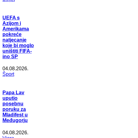
UEFA s
Azijom i
Amerikama
pokreće
natjecanje
koje bi moglo
uništiti FIFA-
ino SP
04.08.2026.
Šport
Papa Lav
uputio
posebnu
poruku za
Mladifest u
Međugorju
04.08.2026.