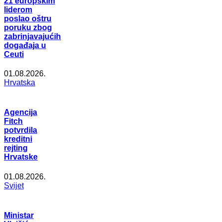
21 europskim
liderom
poslao oštru
poruku zbog
zabrinjavajućih
događaja u
Ceuti
01.08.2026.
Hrvatska
Agencija
Fitch
potvrdila
kreditni
rejting
Hrvatske
01.08.2026.
Svijet
Ministar