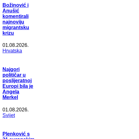
Božinović i
Anušić
komentirali
najnoviju
migrantsku
krizu
01.08.2026.
Hrvatska
Najgori
političar u
poslijeratnoj
Europi bila je
Angela
Merkel
01.08.2026.
Svijet
Plenković s