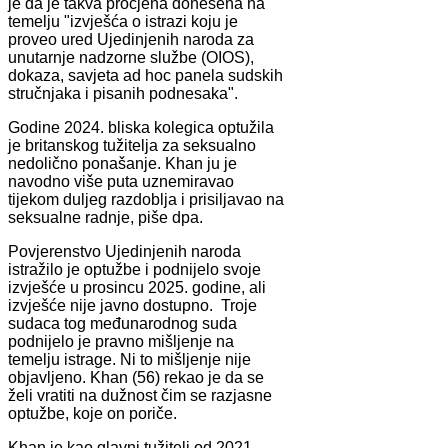
je da je takva procjena donesena na
temelju "izvješća o istrazi koju je
proveo ured Ujedinjenih naroda za
unutarnje nadzorne službe (OIOS),
dokaza, savjeta ad hoc panela sudskih
stručnjaka i pisanih podnesaka".
Godine 2024. bliska kolegica optužila
je britanskog tužitelja za seksualno
nedolično ponašanje. Khan ju je
navodno više puta uznemiravao
tijekom duljeg razdoblja i prisiljavao na
seksualne radnje, piše dpa.
Povjerenstvo Ujedinjenih naroda
istražilo je optužbe i podnijelo svoje
izvješće u prosincu 2025. godine, ali
izvješće nije javno dostupno. Troje
sudaca tog međunarodnog suda
podnijelo je pravno mišljenje na
temelju istrage. Ni to mišljenje nije
objavljeno. Khan (56) rekao je da se
želi vratiti na dužnost čim se razjasne
optužbe, koje on poriče.
Khan je kao glavni tužitelj od 2021.