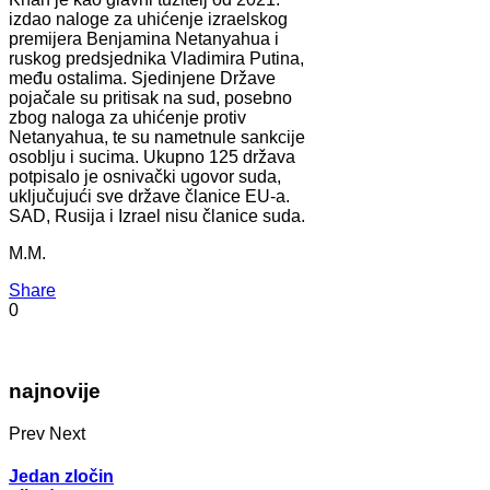
izdao naloge za uhićenje izraelskog
premijera Benjamina Netanyahua i
ruskog predsjednika Vladimira Putina,
među ostalima. Sjedinjene Države
pojačale su pritisak na sud, posebno
zbog naloga za uhićenje protiv
Netanyahua, te su nametnule sankcije
osoblju i sucima. Ukupno 125 država
potpisalo je osnivački ugovor suda,
uključujući sve države članice EU-a.
SAD, Rusija i Izrael nisu članice suda.
M.M.
Share
0
najnovije
Prev
Next
Jedan zločin