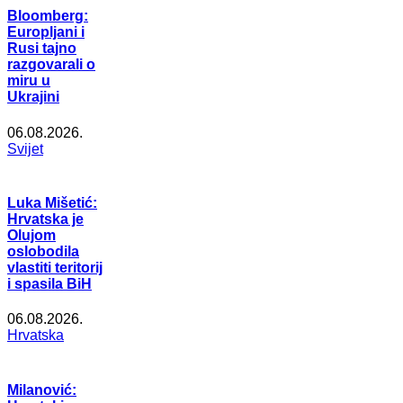
Bloomberg:
Europljani i
Rusi tajno
razgovarali o
miru u
Ukrajini
06.08.2026.
Svijet
Luka Mišetić:
Hrvatska je
Olujom
oslobodila
vlastiti teritorij
i spasila BiH
06.08.2026.
Hrvatska
Milanović: