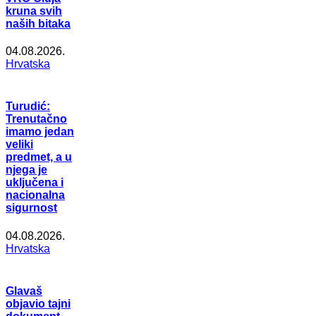
kruna svih
naših bitaka
04.08.2026.
Hrvatska
Turudić:
Trenutačno
imamo jedan
veliki
predmet, a u
njega je
uključena i
nacionalna
sigurnost
04.08.2026.
Hrvatska
Glavaš
objavio tajni