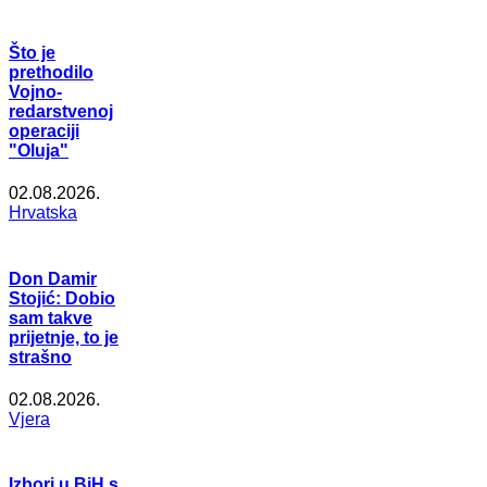
Što je
prethodilo
Vojno-
redarstvenoj
operaciji
"Oluja"
02.08.2026.
Hrvatska
Don Damir
Stojić: Dobio
sam takve
prijetnje, to je
strašno
02.08.2026.
Vjera
Izbori u BiH s