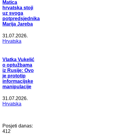
Matica
hrvatska stoji
uz svoga
potpredsjednika
Marija Jareba
31.07.2026.
Hrvatska
Vlatka Vukelić
o optužbama
iz Rusije: Ovo
je prototip
informacijske
manipulacije
31.07.2026.
Hrvatska
Posjeti danas:
412