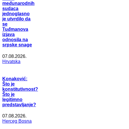
međunarodnih
sudaca
jednoglasno
je utvrdilo da
se
Tuđmanova
izjava
odnosila na
srpske snage
07.08.2026.
Hrvatska
Konaković:
Što je
konstitutivnost?
Što je
legitimno
predstavljanje?
07.08.2026.
Herceg Bosna