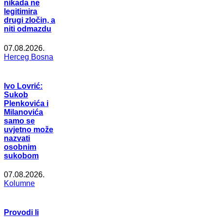
nikada ne
legitimira
drugi zločin, a
niti odmazdu
07.08.2026.
Herceg Bosna
Ivo Lovrić:
Sukob
Plenkovića i
Milanovića
samo se
uvjetno može
nazvati
osobnim
sukobom
07.08.2026.
Kolumne
Provodi li