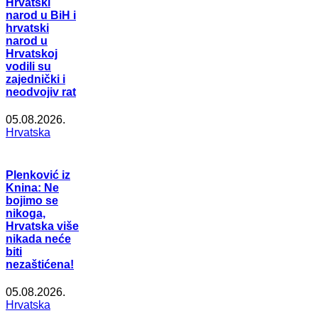
Hrvatski
narod u BiH i
hrvatski
narod u
Hrvatskoj
vodili su
zajednički i
neodvojiv rat
05.08.2026.
Hrvatska
Plenković iz
Knina: Ne
bojimo se
nikoga,
Hrvatska više
nikada neće
biti
nezaštićena!
05.08.2026.
Hrvatska