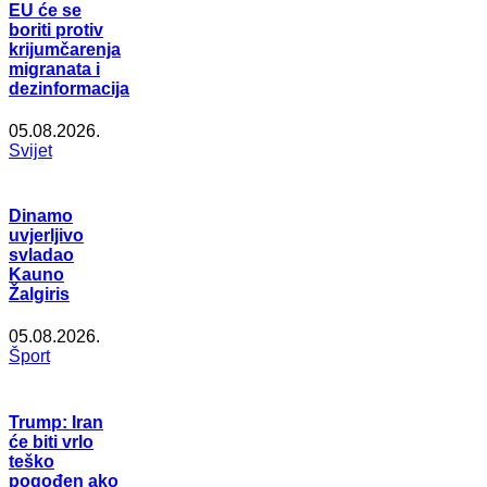
EU će se
boriti protiv
krijumčarenja
migranata i
dezinformacija
05.08.2026.
Svijet
Dinamo
uvjerljivo
svladao
Kauno
Žalgiris
05.08.2026.
Šport
Trump: Iran
će biti vrlo
teško
pogođen ako