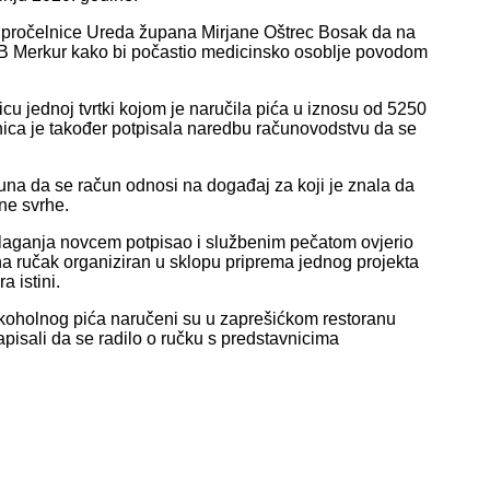
od pročelnice Ureda župana Mirjane Oštrec Bosak da na
u KB Merkur kako bi počastio medicinsko osoblje povodom
cu jednoj tvrtki kojom je naručila pića u iznosu od 5250
ica je također potpisala naredbu računovodstvu da se
ačuna da se račun odnosi na događaj za koji je znala da
ne svrhe.
polaganja novcem potpisao i službenim pečatom ovjerio
a ručak organiziran u sklopu priprema jednog projekta
 istini.
alkoholnog pića naručeni su u zaprešićkom restoranu
pisali da se radilo o ručku s predstavnicima