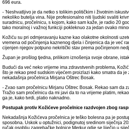
696 eura.
- 'Neshvatljivo je da netko s tolikim političkim i životnim isku
nekoliko butelja vina. Nije profesionalno niti ljudski svaliti k
suradnicu, pročelnicu, s kojom, kako sam kaže, je radio 20 go
tako moralnoj i važnoj funkciji pokleknuo za jedan ovako minor
Kožiću su pri odmjeravanju kazne kao olakotne okolnosti uzete
vremena od počinjenja kaznenog djela i činjenica da je već ran
cijenjen njegov potpuno nekritički stav prema počinjenom nedj
Župan je prošlog tjedna, prilikom iznošenja svoje obrane, ista
Budući da već neko vrijeme ima zdravstvenih problema, Kožić se
što je rekao pred sudskim vijećem proizlazi kako smatra da je
nekadašnja pročelnica Mirjana Oštrec Bosak.
- Zvao sam pročelnicu Mirjanu Oštrec Bosak. Rekao sam da za t
Tražio sam pročelnicu da mi javi da to na vrijeme platim, rekao
ga je, kako tvrdi, platio naknadno.
Postupak protiv Kožićeve pročelnice razdvojen zbog ras
Nekadašnja Kožićeva pročelnica je teško bolesna pa je postupa
sposobna. Uskok u optužnici, podignutoj sredinom siječnja 202
ručak osoblju zagrebačke bolnice Merkur gdje se liječio u sije