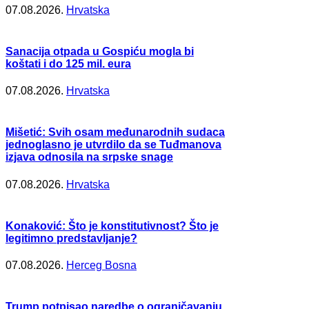
07.08.2026.
Hrvatska
Sanacija otpada u Gospiću mogla bi
koštati i do 125 mil. eura
07.08.2026.
Hrvatska
Mišetić: Svih osam međunarodnih sudaca
jednoglasno je utvrdilo da se Tuđmanova
izjava odnosila na srpske snage
07.08.2026.
Hrvatska
Konaković: Što je konstitutivnost? Što je
legitimno predstavljanje?
07.08.2026.
Herceg Bosna
Trump potpisao naredbe o ograničavanju