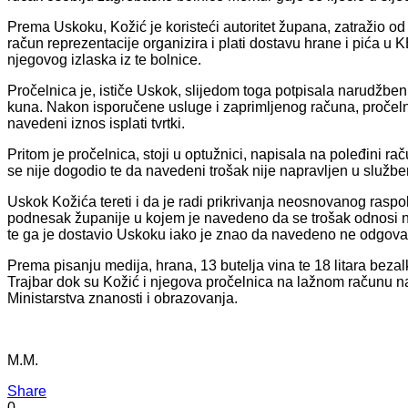
Prema Uskoku, Kožić je koristeći autoritet župana, zatražio 
račun reprezentacije organizira i plati dostavu hrane i pića 
njegovog izlaska iz te bolnice.
Pročelnica je, ističe Uskok, slijedom toga potpisala narudžbeni
kuna. Nakon isporučene usluge i zaprimljenog računa, pročeln
navedeni iznos isplati tvrtki.
Pritom je pročelnica, stoji u optužnici, napisala na poleđini r
se nije dogodio te da navedeni trošak nije napravljen u službe
Uskok Kožića tereti i da je radi prikrivanja neosnovanog ras
podnesak županije u kojem je navedeno da se trošak odnosi n
te ga je dostavio Uskoku iako je znao da navedeno ne odgovara
Prema pisanju medija, hrana, 13 butelja vina te 18 litara bez
Trajbar dok su Kožić i njegova pročelnica na lažnom računu na
Ministarstva znanosti i obrazovanja.
M.M.
Share
0