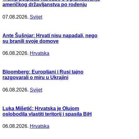
američkog državljanstva po rođenju
07.08.2026.
Svijet
Ante Šušnjar: Hrvati nisu napadali, nego
su branili svoje domove
06.08.2026.
Hrvatska
Bloomberg: Europljani i Rusi tajno
razgovarali o miru u Ukrajini
06.08.2026.
Svijet
Luka Mišetić: Hrvatska je Olujom
oslobodila vlastiti teritorij i spasila BiH
06.08.2026.
Hrvatska