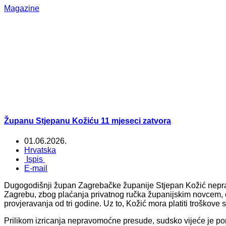
Magazine
Županu Stjepanu Kožiću 11 mjeseci zatvora
01.06.2026.
Hrvatska
Ispis
E-mail
Dugogodišnji župan Zagrebačke županije Stjepan Kožić nepr
Zagrebu, zbog plaćanja privatnog ručka županijskim novcem, 
provjeravanja od tri godine. Uz to, Kožić mora platiti troškov
Prilikom izricanja nepravomoćne presude, sudsko vijeće je po