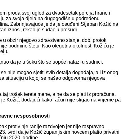
stvom proda svoj ugled za dvadesetak porcija hrane i
rivnju za svoja djela na dugogodišnju podređenu
dina. Zabrinjavajuće je da je osuđeni Stjepan Kožić na
an iznos', rekao je sudac u presudi.
 u obzir njegovo zdravstveno stanje, dob, protok
ije podmirio štetu. Kao otegotna okolnost, Kožiću je
elu.
knuo da je u šoku što se uopće nalazi u sudnici.
 nije mogao sjetiti svih detalja događaja, ali iz onog
 za situaciju u kojoj se našao odgovorna njegova
aj trošak terete mene, a ne da se plati iz proračuna.
 je Kožić, dodajući kako račun nije stigao na vrijeme pa
pravne nesposobnosti
k protiv nje ranije razdvojen jer nije raspravno
3. tvrdi da je Kožić županijskim novcem platio privatni
čnju 2020. godine.