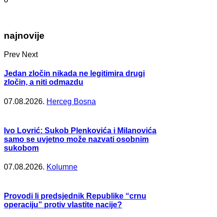
najnovije
Prev
Next
Jedan zločin nikada ne legitimira drugi
zločin, a niti odmazdu
07.08.2026.
Herceg Bosna
Ivo Lovrić: Sukob Plenkovića i Milanovića
samo se uvjetno može nazvati osobnim
sukobom
07.08.2026.
Kolumne
Provodi li predsjednik Republike “crnu
operaciju” protiv vlastite nacije?