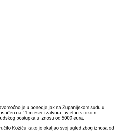
avomoćno je u ponedjeljak na Županijskom sudu u
osuđen na 11 mjeseci zatvora, uvjetno s rokom
e sudskog postupka u iznosu od 5000 eura.
ručilo Kožiću kako je okaljao svoj ugled zbog iznosa od