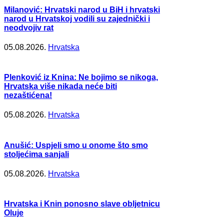
Milanović: Hrvatski narod u BiH i hrvatski
narod u Hrvatskoj vodili su zajednički i
neodvojiv rat
05.08.2026.
Hrvatska
Plenković iz Knina: Ne bojimo se nikoga,
Hrvatska više nikada neće biti
nezaštićena!
05.08.2026.
Hrvatska
Anušić: Uspjeli smo u onome što smo
stoljećima sanjali
05.08.2026.
Hrvatska
Hrvatska i Knin ponosno slave obljetnicu
Oluje