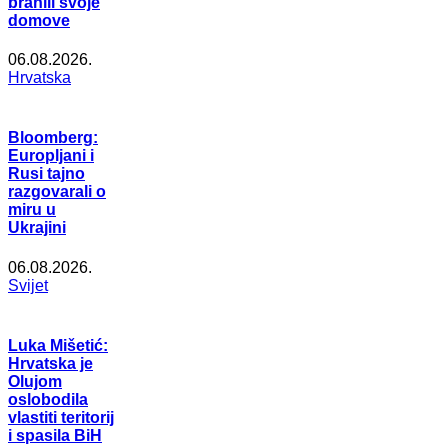
branili svoje
domove
06.08.2026.
Hrvatska
Bloomberg:
Europljani i
Rusi tajno
razgovarali o
miru u
Ukrajini
06.08.2026.
Svijet
Luka Mišetić:
Hrvatska je
Olujom
oslobodila
vlastiti teritorij
i spasila BiH