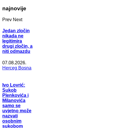
najnovije
Prev
Next
Jedan zločin
nikada ne
legitimira
drugi zločin, a
niti odmazdu
07.08.2026.
Herceg Bosna
Ivo Lovrić:
Sukob
Plenkovića i
Milanovića
samo se
uvjetno može
nazvati
osobnim
sukobom