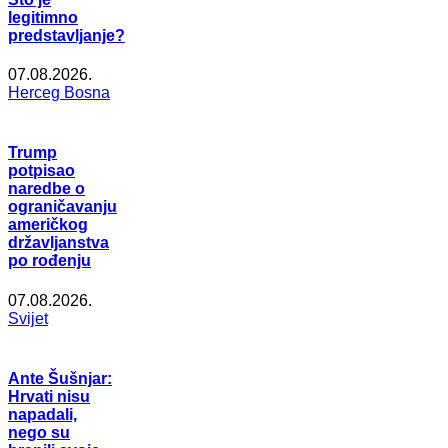
legitimno
predstavljanje?
07.08.2026.
Herceg Bosna
Trump
potpisao
naredbe o
ograničavanju
američkog
državljanstva
po rođenju
07.08.2026.
Svijet
Ante Šušnjar:
Hrvati nisu
napadali,
nego su