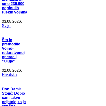
smo 236.000
poginulih
ruskih vojnika
03.08.2026.
Svijet
Što je
prethodilo
Vojno-
redarstvenoj
operaciji
"Oluja"
02.08.2026.
Hrvatska
Don Damir
Stojić: Dobio
sam takve
prijetnje, to je