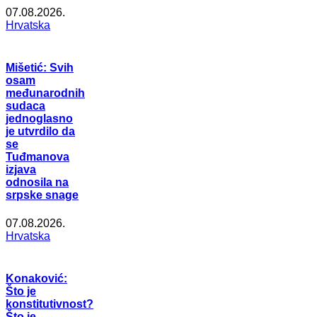
07.08.2026.
Hrvatska
Mišetić: Svih
osam
međunarodnih
sudaca
jednoglasno
je utvrdilo da
se
Tuđmanova
izjava
odnosila na
srpske snage
07.08.2026.
Hrvatska
Konaković:
Što je
konstitutivnost?
Što je