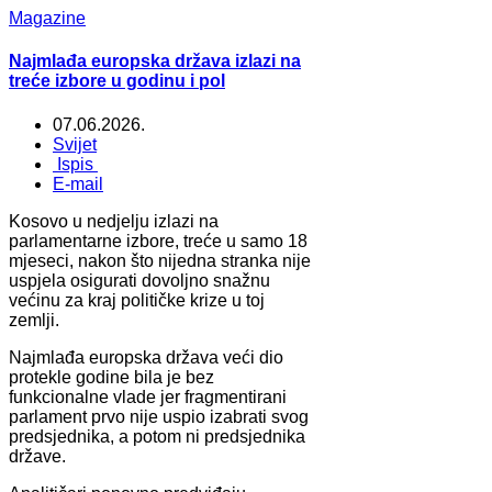
Magazine
Najmlađa europska država izlazi na
treće izbore u godinu i pol
07.06.2026.
Svijet
Ispis
E-mail
Kosovo u nedjelju izlazi na
parlamentarne izbore, treće u samo 18
mjeseci, nakon što nijedna stranka nije
uspjela osigurati dovoljno snažnu
većinu za kraj političke krize u toj
zemlji.
Najmlađa europska država veći dio
protekle godine bila je bez
funkcionalne vlade jer fragmentirani
parlament prvo nije uspio izabrati svog
predsjednika, a potom ni predsjednika
države.