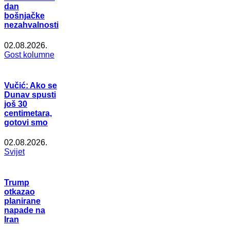
dan
bošnjačke
nezahvalnosti
02.08.2026.
Gost kolumne
Vučić: Ako se
Dunav spusti
još 30
centimetara,
gotovi smo
02.08.2026.
Svijet
Trump
otkazao
planirane
napade na
Iran