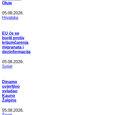
Oluje
05.08.2026.
Hrvatska
EU će se
boriti protiv
krijumčarenja
migranata i
dezinformacija
05.08.2026.
Svijet
Dinamo
uvjerljivo
svladao
Kauno
Žalgiris
05.08.2026.
Šport