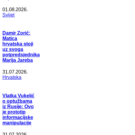
01.08.2026.
Svijet
Damir Zorić:
Matica
hrvatska stoji
uz svoga
potpredsjednika
Marija Jareba
31.07.2026.
Hrvatska
Vlatka Vukelić
o optužbama
iz Rusije: Ovo
je prototip
informacijske
manipulacije
31.07.2026.