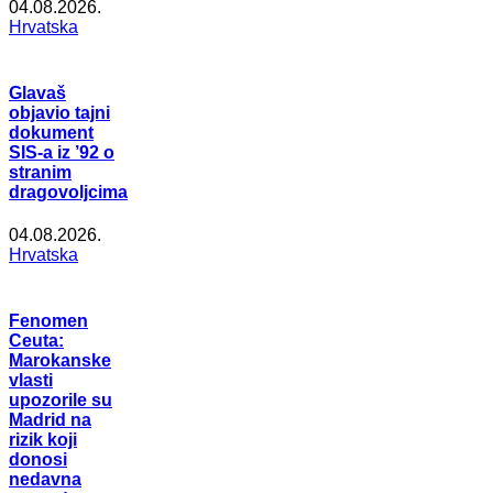
04.08.2026.
Hrvatska
Glavaš
objavio tajni
dokument
SIS-a iz ’92 o
stranim
dragovoljcima
04.08.2026.
Hrvatska
Fenomen
Ceuta:
Marokanske
vlasti
upozorile su
Madrid na
rizik koji
donosi
nedavna