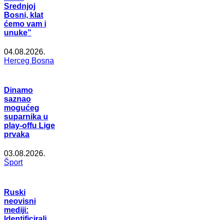
Srednjoj
Bosni, klat
ćemo vam i
unuke”
04.08.2026.
Herceg Bosna
Dinamo
saznao
mogućeg
suparnika u
play-offu Lige
prvaka
03.08.2026.
Šport
Ruski
neovisni
mediji:
Identificirali