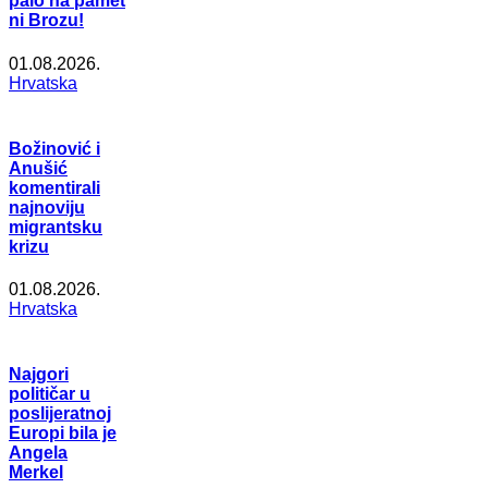
palo na pamet
ni Brozu!
01.08.2026.
Hrvatska
Božinović i
Anušić
komentirali
najnoviju
migrantsku
krizu
01.08.2026.
Hrvatska
Najgori
političar u
poslijeratnoj
Europi bila je
Angela
Merkel