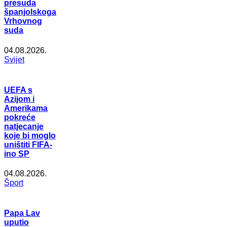
presuda
španjolskoga
Vrhovnog
suda
04.08.2026.
Svijet
UEFA s
Azijom i
Amerikama
pokreće
natjecanje
koje bi moglo
uništiti FIFA-
ino SP
04.08.2026.
Šport
Papa Lav
uputio