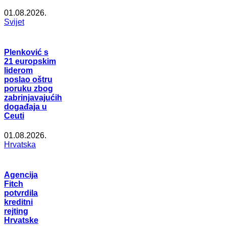
01.08.2026.
Svijet
Plenković s
21 europskim
liderom
poslao oštru
poruku zbog
zabrinjavajućih
događaja u
Ceuti
01.08.2026.
Hrvatska
Agencija
Fitch
potvrdila
kreditni
rejting
Hrvatske