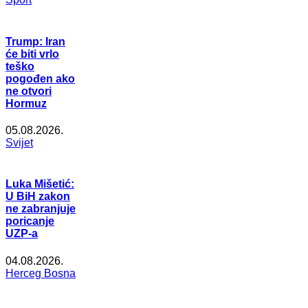
Trump: Iran
će biti vrlo
teško
pogođen ako
ne otvori
Hormuz
05.08.2026.
Svijet
Luka Mišetić:
U BiH zakon
ne zabranjuje
poricanje
UZP-a
04.08.2026.
Herceg Bosna