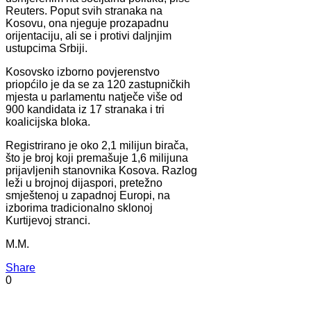
Reuters. Poput svih stranaka na
Kosovu, ona njeguje prozapadnu
orijentaciju, ali se i protivi daljnjim
ustupcima Srbiji.
Kosovsko izborno povjerenstvo
priopćilo je da se za 120 zastupničkih
mjesta u parlamentu natječe više od
900 kandidata iz 17 stranaka i tri
koalicijska bloka.
Registrirano je oko 2,1 milijun birača,
što je broj koji premašuje 1,6 milijuna
prijavljenih stanovnika Kosova. Razlog
leži u brojnoj dijaspori, pretežno
smještenoj u zapadnoj Europi, na
izborima tradicionalno sklonoj
Kurtijevoj stranci.
M.M.
Share
0