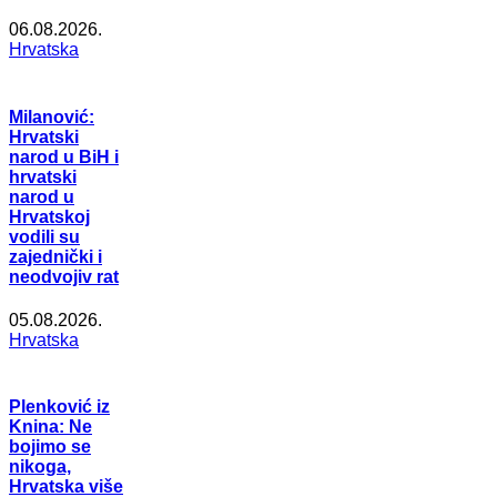
06.08.2026.
Hrvatska
Milanović:
Hrvatski
narod u BiH i
hrvatski
narod u
Hrvatskoj
vodili su
zajednički i
neodvojiv rat
05.08.2026.
Hrvatska
Plenković iz
Knina: Ne
bojimo se
nikoga,
Hrvatska više