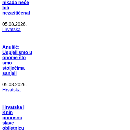
nikada neće
biti
nezaštićena!
05.08.2026.
Hrvatska
Anušić:
Uspjeli smo u
onome što
smo
stoljećima
sanjali
05.08.2026.
Hrvatska
Hrvatska i
Knin
ponosno
slave
obljetnicu