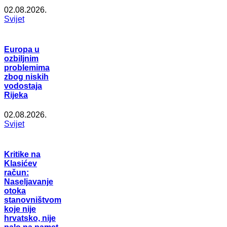
02.08.2026.
Svijet
Europa u
ozbiljnim
problemima
zbog niskih
vodostaja
Rijeka
02.08.2026.
Svijet
Kritike na
Klasićev
račun:
Naseljavanje
otoka
stanovništvom
koje nije
hrvatsko, nije