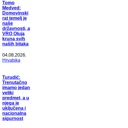
Tomo
Medved:
Domovinski
rat temelj je
naše
državnosti, a
VRO Oluja
kruna svih
naših bitaka
04.08.2026.
Hrvatska
Turudić:
Trenutačno
imamo jedan
veliki
predmet, a u
njega je
uključena i
nacionalna
sigurnost