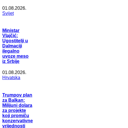
01.08.2026.
Svijet
Ministar
Vlajčić:
Ugostitelji u
Dalmaciji
ilegalno
uvoze meso
iz Srbije
01.08.2026.
Hrvatska
Trumpov plan
za Balkan:
Milijuni dolara
za projekte
koji promiču
konzervativne
vrijednosti