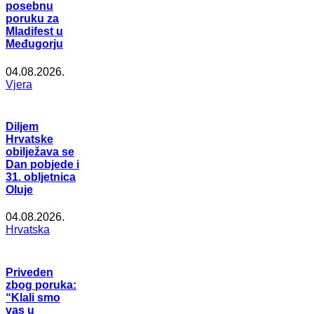
posebnu
poruku za
Mladifest u
Međugorju
04.08.2026.
Vjera
Diljem
Hrvatske
obilježava se
Dan pobjede i
31. obljetnica
Oluje
04.08.2026.
Hrvatska
Priveden
zbog poruka:
“Klali smo
vas u