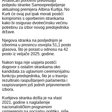
Analitičari ponovno predviđaju
pobjedu stranke Samoopredjeljenje
aktualnog premijera Albina Kurtija. No
Kurti će ovaj put ipak morati postići
kompromis s oporbenim strankama
kako bi osigurao dvotrećinsku većinu
potrebnu za izbor novog predsjednika
države.
Njegova stranka na posljednjim je
izborima u prosincu osvojila 51,1 posto
glasova, što je porast u odnosu na 42
posto iz veljače 2025. godine.
Nakon toga nije uspjela postići
dogovor s ostalim strankama oko
kandidata za uglavnom ceremonijalnu
funkciju predsjednika, što je u travnju
rezultiralo raspuštanjem parlamenta i
raspisivanjem još jednih prijevremenih
izbora.
Kurtijeva stranka došla je na vlast
2021. godine s naglašenije
nacionalističkim programom
usmjerenim na socijalnu politiku, piše