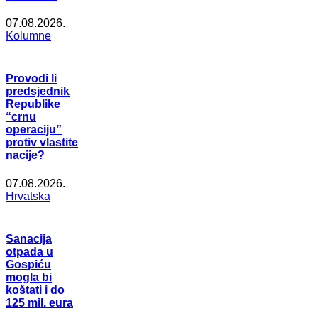
07.08.2026.
Kolumne
Provodi li
predsjednik
Republike
“crnu
operaciju”
protiv vlastite
nacije?
07.08.2026.
Hrvatska
Sanacija
otpada u
Gospiću
mogla bi
koštati i do
125 mil. eura