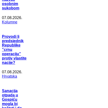
osobnim
sukobom
07.08.2026.
Kolumne
Provodi li
predsjednik
Republike
“crnu
operaciju”
protiv vlastite
nacije?
07.08.2026.
Hrvatska
Sanacija
otpada u
Gospiću
mogla bi