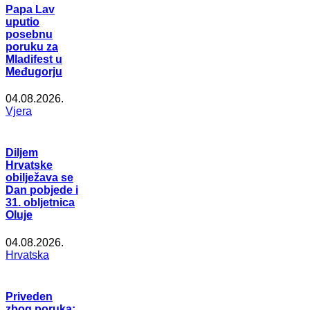
Papa Lav
uputio
posebnu
poruku za
Mladifest u
Međugorju
04.08.2026.
Vjera
Diljem
Hrvatske
obilježava se
Dan pobjede i
31. obljetnica
Oluje
04.08.2026.
Hrvatska
Priveden
zbog poruka: