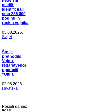
neovisni
mediji:
Identificirali
smo 236.000
poginulih
ruskih vojnika
03.08.2026.
Svijet
Što je
prethodilo
Vojno-
redarstvenoj
operaciji
"Oluja"
02.08.2026.
Hrvatska
Posjeti danas:
5086