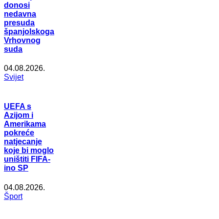
donosi
nedavna
presuda
španjolskoga
Vrhovnog
suda
04.08.2026.
Svijet
UEFA s
Azijom i
Amerikama
pokreće
natjecanje
koje bi moglo
uništiti FIFA-
ino SP
04.08.2026.
Šport