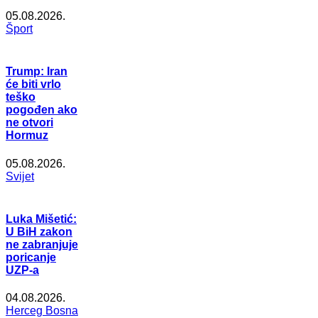
05.08.2026.
Šport
Trump: Iran
će biti vrlo
teško
pogođen ako
ne otvori
Hormuz
05.08.2026.
Svijet
Luka Mišetić:
U BiH zakon
ne zabranjuje
poricanje
UZP-a
04.08.2026.
Herceg Bosna