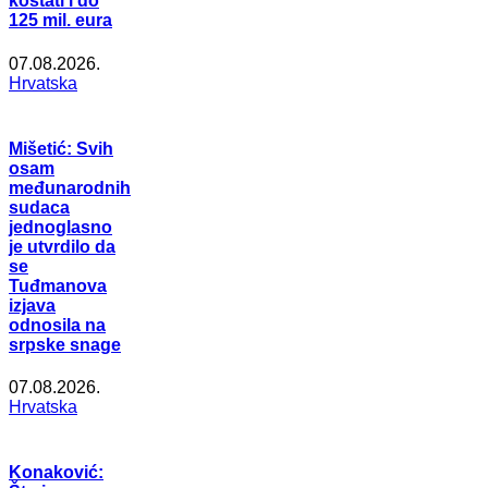
koštati i do
125 mil. eura
07.08.2026.
Hrvatska
Mišetić: Svih
osam
međunarodnih
sudaca
jednoglasno
je utvrdilo da
se
Tuđmanova
izjava
odnosila na
srpske snage
07.08.2026.
Hrvatska
Konaković: