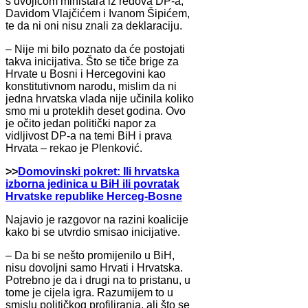
s dvojicom ministara iz redova DP-a,
Davidom Vlajčićem i Ivanom Šipićem,
te da ni oni nisu znali za deklaraciju.
– Nije mi bilo poznato da će postojati
takva inicijativa. Što se tiče brige za
Hrvate u Bosni i Hercegovini kao
konstitutivnom narodu, mislim da ni
jedna hrvatska vlada nije učinila koliko
smo mi u proteklih deset godina. Ovo
je očito jedan politički napor za
vidljivost DP-a na temi BiH i prava
Hrvata – rekao je Plenković.
>>
Domovinski pokret: Ili hrvatska
izborna jedinica u BiH ili povratak
Hrvatske republike Herceg-Bosne
Najavio je razgovor na razini koalicije
kako bi se utvrdio smisao inicijative.
– Da bi se nešto promijenilo u BiH,
nisu dovoljni samo Hrvati i Hrvatska.
Potrebno je da i drugi na to pristanu, u
tome je cijela igra. Razumijem to u
smislu političkog profiliranja, ali što se