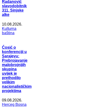
Radanović
slavodobitnik
311. Sinjske
alke
10.08.2026.
Kulturna
baština
Ćosić o
konferenciji u
Sarajevu:
Prebrojavanje
malobrojnijih
skupina
uvijek je
prethodilo
velikim
nacionalističkim
projektima
09.08.2026.
Herceg Bosna