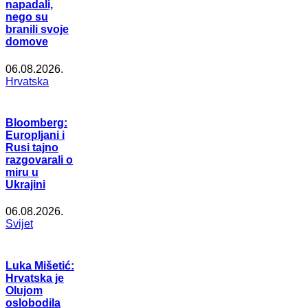
napadali,
nego su
branili svoje
domove
06.08.2026.
Hrvatska
Bloomberg:
Europljani i
Rusi tajno
razgovarali o
miru u
Ukrajini
06.08.2026.
Svijet
Luka Mišetić:
Hrvatska je
Olujom
oslobodila