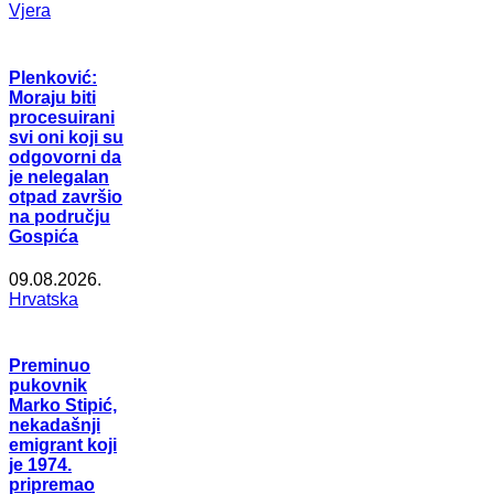
Vjera
Plenković:
Moraju biti
procesuirani
svi oni koji su
odgovorni da
je nelegalan
otpad završio
na području
Gospića
09.08.2026.
Hrvatska
Preminuo
pukovnik
Marko Stipić,
nekadašnji
emigrant koji
je 1974.
pripremao