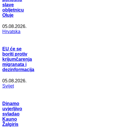
slave
obljetnicu
Oluje
05.08.2026.
Hrvatska
EU će se
boriti protiv
krijumčarenja
migranata i
dezinformacija
05.08.2026.
Svijet
Dinamo
uvjerljivo
svladao
Kauno
Žalgiris