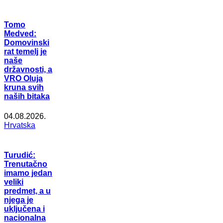
Tomo
Medved:
Domovinski
rat temelj je
naše
državnosti, a
VRO Oluja
kruna svih
naših bitaka
04.08.2026.
Hrvatska
Turudić:
Trenutačno
imamo jedan
veliki
predmet, a u
njega je
uključena i
nacionalna