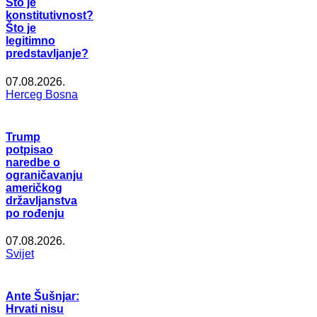
Što je
konstitutivnost?
Što je
legitimno
predstavljanje?
07.08.2026.
Herceg Bosna
Trump
potpisao
naredbe o
ograničavanju
američkog
državljanstva
po rođenju
07.08.2026.
Svijet
Ante Šušnjar:
Hrvati nisu