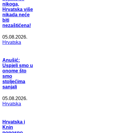
nikoga,
Hrvatska više
nikada neće
biti
nezaštićena!
05.08.2026.
Hrvatska
Anušić:
Uspjeli smo u
onome što
smo
stoljećima
sanjali
05.08.2026.
Hrvatska
Hrvatska i
Knin
ponosno