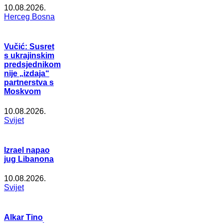
10.08.2026.
Herceg Bosna
Vučić: Susret
s ukrajinskim
predsjednikom
nije „izdaja“
partnerstva s
Moskvom
10.08.2026.
Svijet
Izrael napao
jug Libanona
10.08.2026.
Svijet
Alkar Tino