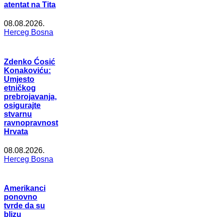
atentat na Tita
08.08.2026.
Herceg Bosna
Zdenko Ćosić
Konakoviću:
Umjesto
etničkog
prebrojavanja,
osigurajte
stvarnu
ravnopravnost
Hrvata
08.08.2026.
Herceg Bosna
Amerikanci
ponovno
tvrde da su
blizu