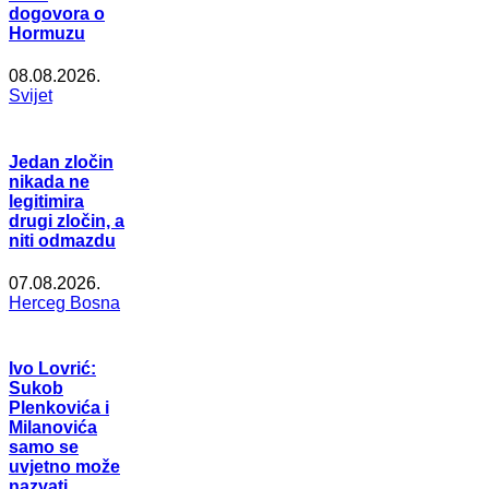
dogovora o
Hormuzu
08.08.2026.
Svijet
Jedan zločin
nikada ne
legitimira
drugi zločin, a
niti odmazdu
07.08.2026.
Herceg Bosna
Ivo Lovrić:
Sukob
Plenkovića i
Milanovića
samo se
uvjetno može
nazvati