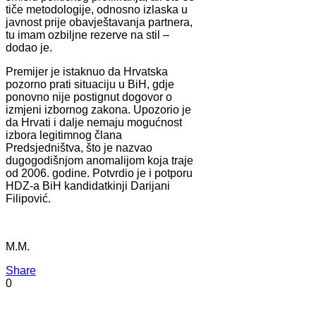
tiče metodologije, odnosno izlaska u
javnost prije obavještavanja partnera,
tu imam ozbiljne rezerve na stil –
dodao je.
Premijer je istaknuo da Hrvatska
pozorno prati situaciju u BiH, gdje
ponovno nije postignut dogovor o
izmjeni izbornog zakona. Upozorio je
da Hrvati i dalje nemaju mogućnost
izbora legitimnog člana
Predsjedništva, što je nazvao
dugogodišnjom anomalijom koja traje
od 2006. godine. Potvrdio je i potporu
HDZ-a BiH kandidatkinji Darijani
Filipović.
M.M.
Share
0