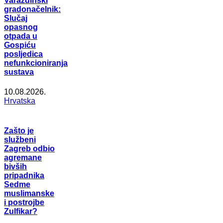
Varaždinski
gradonačelnik:
Slučaj
opasnog
otpada u
Gospiću
posljedica
nefunkcioniranja
sustava
10.08.2026.
Hrvatska
Zašto je
službeni
Zagreb odbio
agremane
bivših
pripadnika
Sedme
muslimanske
i postrojbe
Zulfikar?