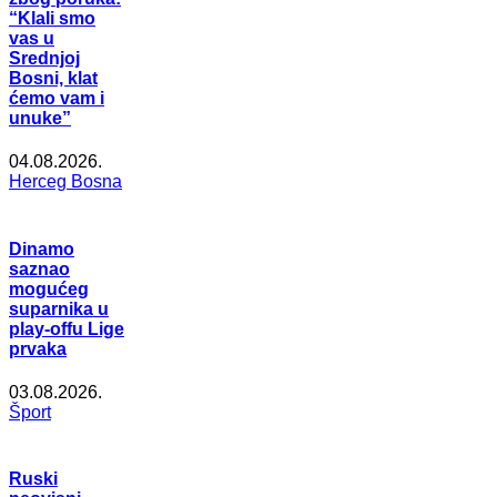
“Klali smo
vas u
Srednjoj
Bosni, klat
ćemo vam i
unuke”
04.08.2026.
Herceg Bosna
Dinamo
saznao
mogućeg
suparnika u
play-offu Lige
prvaka
03.08.2026.
Šport
Ruski