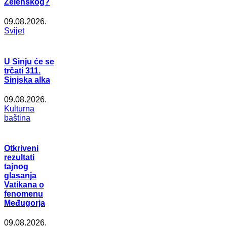
Zelenskog?
09.08.2026.
Svijet
U Sinju će se
trčati 311.
Sinjska alka
09.08.2026.
Kulturna
baština
Otkriveni
rezultati
tajnog
glasanja
Vatikana o
fenomenu
Međugorja
09.08.2026.