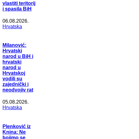
vlastiti teritorij
i spasila BiH
06.08.2026.
Hrvatska
Milanović:
Hrvatski
narod u BiH i
hrvatski
narod u
Hrvatskoj
vodili su
zajednički i
neodvojiv rat
05.08.2026.
Hrvatska
Plenković iz
Knina: Ne
bojimo se