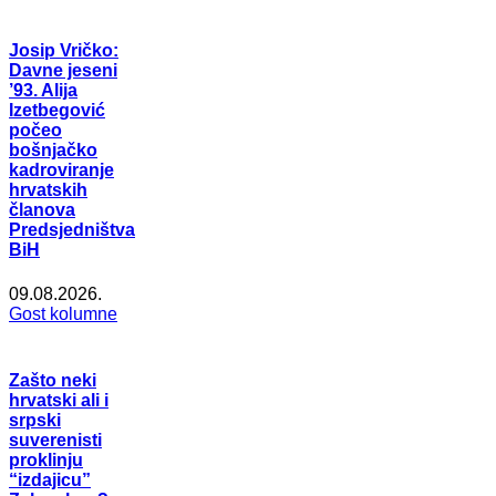
Josip Vričko:
Davne jeseni
’93. Alija
Izetbegović
počeo
bošnjačko
kadroviranje
hrvatskih
članova
Predsjedništva
BiH
09.08.2026.
Gost kolumne
Zašto neki
hrvatski ali i
srpski
suverenisti
proklinju
“izdajicu”