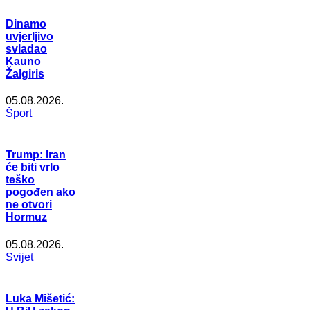
Dinamo
uvjerljivo
svladao
Kauno
Žalgiris
05.08.2026.
Šport
Trump: Iran
će biti vrlo
teško
pogođen ako
ne otvori
Hormuz
05.08.2026.
Svijet
Luka Mišetić: