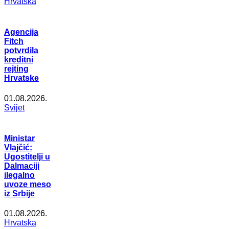
Hrvatska
Agencija
Fitch
potvrdila
kreditni
rejting
Hrvatske
01.08.2026.
Svijet
Ministar
Vlajčić:
Ugostitelji u
Dalmaciji
ilegalno
uvoze meso
iz Srbije
01.08.2026.
Hrvatska