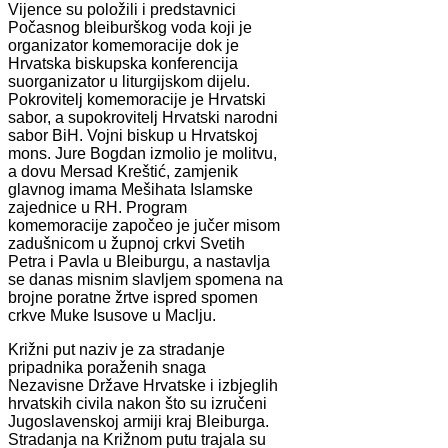
Vijence su položili i predstavnici
Počasnog bleiburškog voda koji je
organizator komemoracije dok je
Hrvatska biskupska konferencija
suorganizator u liturgijskom dijelu.
Pokrovitelj komemoracije je Hrvatski
sabor, a supokrovitelj Hrvatski narodni
sabor BiH. Vojni biskup u Hrvatskoj
mons. Jure Bogdan izmolio je molitvu,
a dovu Mersad Kreštić, zamjenik
glavnog imama Mešihata Islamske
zajednice u RH. Program
komemoracije započeo je jučer misom
zadušnicom u župnoj crkvi Svetih
Petra i Pavla u Bleiburgu, a nastavlja
se danas misnim slavljem spomena na
brojne poratne žrtve ispred spomen
crkve Muke Isusove u Maclju.
Križni put naziv je za stradanje
pripadnika poraženih snaga
Nezavisne Države Hrvatske i izbjeglih
hrvatskih civila nakon što su izručeni
Jugoslavenskoj armiji kraj Bleiburga.
Stradanja na Križnom putu trajala su