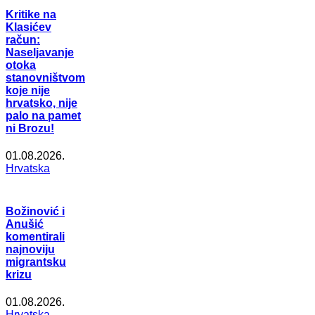
Kritike na
Klasićev
račun:
Naseljavanje
otoka
stanovništvom
koje nije
hrvatsko, nije
palo na pamet
ni Brozu!
01.08.2026.
Hrvatska
Božinović i
Anušić
komentirali
najnoviju
migrantsku
krizu
01.08.2026.
Hrvatska