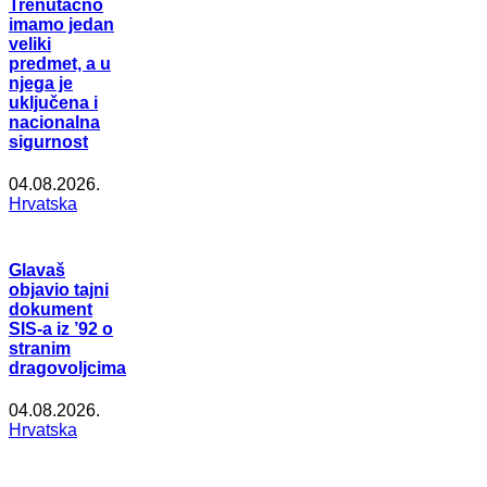
Trenutačno
imamo jedan
veliki
predmet, a u
njega je
uključena i
nacionalna
sigurnost
04.08.2026.
Hrvatska
Glavaš
objavio tajni
dokument
SIS-a iz ’92 o
stranim
dragovoljcima
04.08.2026.
Hrvatska