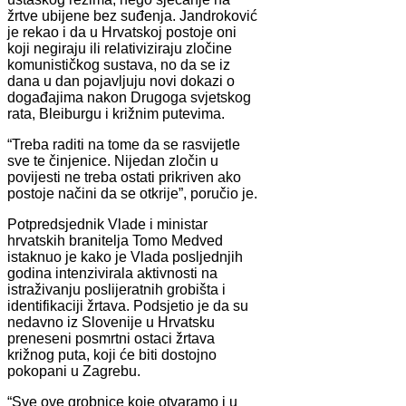
žrtve ubijene bez suđenja. Jandroković
je rekao i da u Hrvatskoj postoje oni
koji negiraju ili relativiziraju zločine
komunističkog sustava, no da se iz
dana u dan pojavljuju novi dokazi o
događajima nakon Drugoga svjetskog
rata, Bleiburgu i križnim putevima.
“Treba raditi na tome da se rasvijetle
sve te činjenice. Nijedan zločin u
povijesti ne treba ostati prikriven ako
postoje načini da se otkrije”, poručio je.
Potpredsjednik Vlade i ministar
hrvatskih branitelja Tomo Medved
istaknuo je kako je Vlada posljednjih
godina intenzivirala aktivnosti na
istraživanju poslijeratnih grobišta i
identifikaciji žrtava. Podsjetio je da su
nedavno iz Slovenije u Hrvatsku
preneseni posmrtni ostaci žrtava
križnog puta, koji će biti dostojno
pokopani u Zagrebu.
“Sve ove grobnice koje otvaramo i u