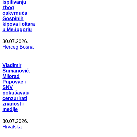
ispitivanju
zbog
oskvrnuća
Gospinih
kipova i oltara
u Međugorju
30.07.2026.
Herceg Bosna
Vladimir
Šumanović:
Milorad
Pupovac i
SNV
pokušavaju
cenzurirati
znanost i
medije
30.07.2026.
Hrvatska