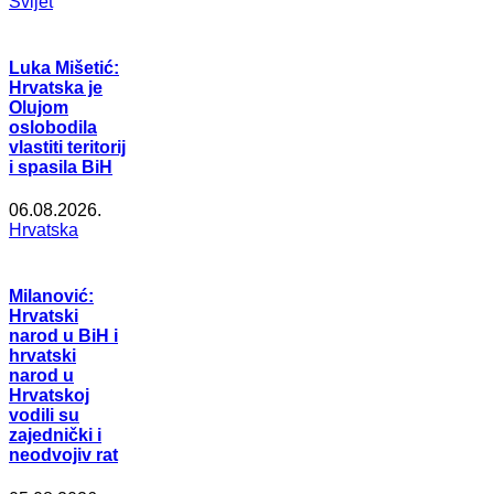
Svijet
Luka Mišetić:
Hrvatska je
Olujom
oslobodila
vlastiti teritorij
i spasila BiH
06.08.2026.
Hrvatska
Milanović:
Hrvatski
narod u BiH i
hrvatski
narod u
Hrvatskoj
vodili su
zajednički i
neodvojiv rat