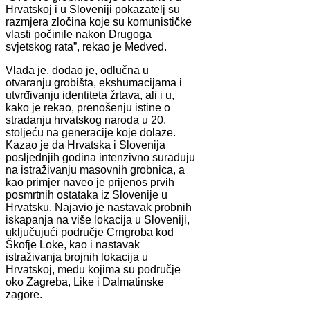
Hrvatskoj i u Sloveniji pokazatelj su
razmjera zločina koje su komunističke
vlasti počinile nakon Drugoga
svjetskog rata”, rekao je Medved.
Vlada je, dodao je, odlučna u
otvaranju grobišta, ekshumacijama i
utvrđivanju identiteta žrtava, ali i u,
kako je rekao, prenošenju istine o
stradanju hrvatskog naroda u 20.
stoljeću na generacije koje dolaze.
Kazao je da Hrvatska i Slovenija
posljednjih godina intenzivno surađuju
na istraživanju masovnih grobnica, a
kao primjer naveo je prijenos prvih
posmrtnih ostataka iz Slovenije u
Hrvatsku. Najavio je nastavak probnih
iskapanja na više lokacija u Sloveniji,
uključujući područje Crngroba kod
Škofje Loke, kao i nastavak
istraživanja brojnih lokacija u
Hrvatskoj, među kojima su područje
oko Zagreba, Like i Dalmatinske
zagore.