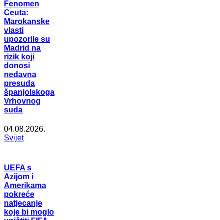
Fenomen
Ceuta:
Marokanske
vlasti
upozorile su
Madrid na
rizik koji
donosi
nedavna
presuda
španjolskoga
Vrhovnog
suda
04.08.2026.
Svijet
UEFA s
Azijom i
Amerikama
pokreće
natjecanje
koje bi moglo