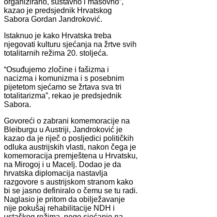
organizirano, sustavno i masovno”,
kazao je predsjednik Hrvatskog
Sabora Gordan Jandroković.
Istaknuo je kako Hrvatska treba
njegovati kulturu sjećanja na žrtve svih
totalitarnih režima 20. stoljeća.
“Osuđujemo zločine i fašizma i
nacizma i komunizma i s posebnim
pijetetom sjećamo se žrtava sva tri
totalitarizma”, rekao je predsjednik
Sabora.
Govoreći o zabrani komemoracije na
Bleiburgu u Austriji, Jandroković je
kazao da je riječ o posljedici političkih
odluka austrijskih vlasti, nakon čega je
komemoracija premještena u Hrvatsku,
na Mirogoj i u Macelj. Dodao je da
hrvatska diplomacija nastavlja
razgovore s austrijskom stranom kako
bi se jasno definiralo o čemu se tu radi.
Naglasio je pritom da obilježavanje
nije pokušaj rehabilitacije NDH i
ustaškog režima, nego sjećanje na