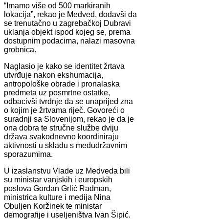
“Imamo više od 500 markiranih
lokacija”, rekao je Medved, dodavši da
se trenutačno u zagrebačkoj Dubravi
uklanja objekt ispod kojeg se, prema
dostupnim podacima, nalazi masovna
grobnica.
Naglasio je kako se identitet žrtava
utvrđuje nakon ekshumacija,
antropološke obrade i pronalaska
predmeta uz posmrtne ostatke,
odbacivši tvrdnje da se unaprijed zna
o kojim je žrtvama riječ. Govoreći o
suradnji sa Slovenijom, rekao je da je
ona dobra te stručne službe dviju
država svakodnevno koordiniraju
aktivnosti u skladu s međudržavnim
sporazumima.
U izaslanstvu Vlade uz Medveda bili
su ministar vanjskih i europskih
poslova Gordan Grlić Radman,
ministrica kulture i medija Nina
Obuljen Koržinek te ministar
demografije i useljeništva Ivan Šipić.