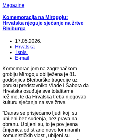
Magazine
Komemoracija na Mirogoju:
Hrvatska njeguje sjećanje na žrtve
Bleiburga
17.05.2026.
Hrvatska
Ispis
E-mail
Komemoracijom na zagrebačkom
groblju Mirogoju obilježena je 81.
godišnjica Bleiburške tragedije uz
poruku predstavnika Vlade i Sabora da
Hrvatska osuđuje sve totalitarne
režime, te da Hrvatska treba njegovati
kulturu sjećanja na sve žrtve.
“Danas se prisjećamo ljudi koji su
ubijeni bez suđenja, bez prava na
obranu. Ubijeni su, to je povijesna
činjenica od strane novo formiranih
komunističkih vlasti, ubijeni su