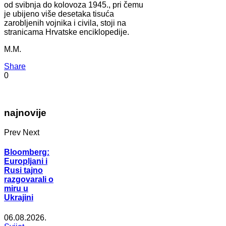
od svibnja do kolovoza 1945., pri čemu
je ubijeno više desetaka tisuća
zarobljenih vojnika i civila, stoji na
stranicama Hrvatske enciklopedije.
M.M.
Share
0
najnovije
Prev
Next
Bloomberg:
Europljani i
Rusi tajno
razgovarali o
miru u
Ukrajini
06.08.2026.