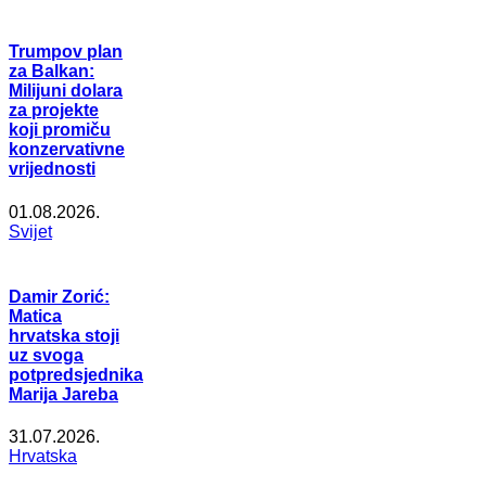
Trumpov plan
za Balkan:
Milijuni dolara
za projekte
koji promiču
konzervativne
vrijednosti
01.08.2026.
Svijet
Damir Zorić:
Matica
hrvatska stoji
uz svoga
potpredsjednika
Marija Jareba
31.07.2026.
Hrvatska