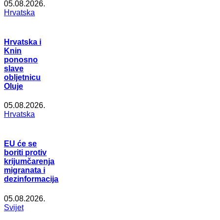
05.08.2026.
Hrvatska
Hrvatska i
Knin
ponosno
slave
obljetnicu
Oluje
05.08.2026.
Hrvatska
EU će se
boriti protiv
krijumčarenja
migranata i
dezinformacija
05.08.2026.
Svijet