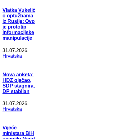
Vlatka Vukelić
o optužbama
iz Rusije: Ovo
je prototip
informacijske
manipulacije
31.07.2026.
Hrvatska
Nova anketa:
HDZ ojačao,
SDP stagnira,
DP stabilan
31.07.2026.
Hrvatska
Vijeće
ministara BiH
usvojilo Nacrt