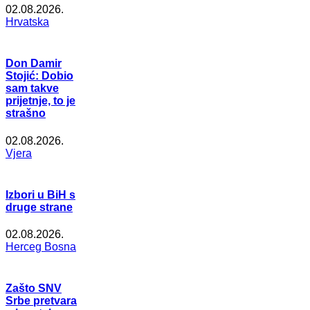
02.08.2026.
Hrvatska
Don Damir
Stojić: Dobio
sam takve
prijetnje, to je
strašno
02.08.2026.
Vjera
Izbori u BiH s
druge strane
02.08.2026.
Herceg Bosna
Zašto SNV
Srbe pretvara