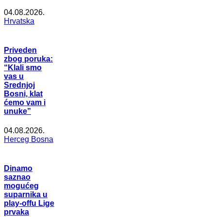
04.08.2026.
Hrvatska
Priveden
zbog poruka:
“Klali smo
vas u
Srednjoj
Bosni, klat
ćemo vam i
unuke”
04.08.2026.
Herceg Bosna
Dinamo
saznao
mogućeg
suparnika u
play-offu Lige
prvaka