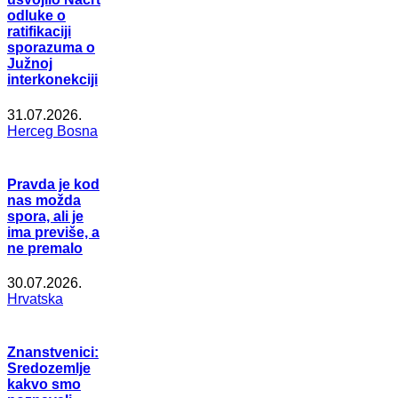
odluke o
ratifikaciji
sporazuma o
Južnoj
interkonekciji
31.07.2026.
Herceg Bosna
Pravda je kod
nas možda
spora, ali je
ima previše, a
ne premalo
30.07.2026.
Hrvatska
Znanstvenici:
Sredozemlje
kakvo smo