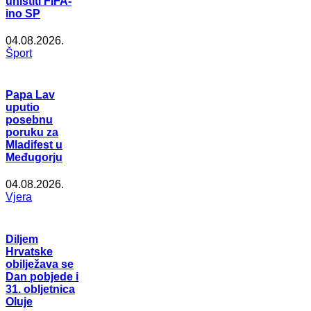
uništiti FIFA-
ino SP
04.08.2026.
Šport
Papa Lav
uputio
posebnu
poruku za
Mladifest u
Međugorju
04.08.2026.
Vjera
Diljem
Hrvatske
obilježava se
Dan pobjede i
31. obljetnica
Oluje