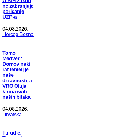
U BiH zakon
ne zabranjuje
poricanje
UZP-a
04.08.2026.
Herceg Bosna
Tomo
Medved:
Domovinski
rat temelj je
naše
državnosti, a
VRO Oluja
kruna svih
naših bitaka
04.08.2026.
Hrvatska
Turudić: