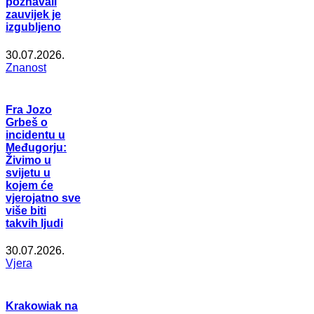
poznavali
zauvijek je
izgubljeno
30.07.2026.
Znanost
Fra Jozo
Grbeš o
incidentu u
Međugorju:
Živimo u
svijetu u
kojem će
vjerojatno sve
više biti
takvih ljudi
30.07.2026.
Vjera
Krakowiak na