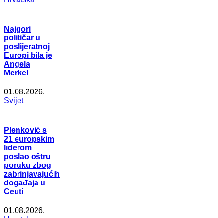
Najgori
političar u
poslijeratnoj
Europi bila je
Angela
Merkel
01.08.2026.
Svijet
Plenković s
21 europskim
liderom
poslao oštru
poruku zbog
zabrinjavajućih
događaja u
Ceuti
01.08.2026.