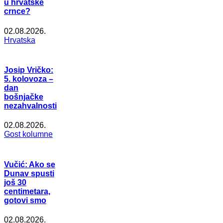
u hrvatske
crnce?
02.08.2026.
Hrvatska
Josip Vričko:
5. kolovoza –
dan
bošnjačke
nezahvalnosti
02.08.2026.
Gost kolumne
Vučić: Ako se
Dunav spusti
još 30
centimetara,
gotovi smo
02.08.2026.