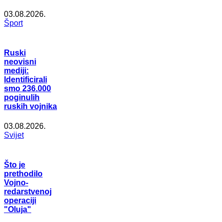
03.08.2026.
Šport
Ruski
neovisni
mediji:
Identificirali
smo 236.000
poginulih
ruskih vojnika
03.08.2026.
Svijet
Što je
prethodilo
Vojno-
redarstvenoj
operaciji
"Oluja"