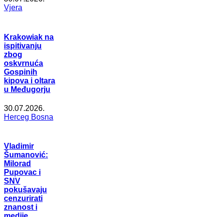
Vjera
Krakowiak na
ispitivanju
zbog
oskvrnuća
Gospinih
kipova i oltara
u Međugorju
30.07.2026.
Herceg Bosna
Vladimir
Šumanović:
Milorad
Pupovac i
SNV
pokušavaju
cenzurirati
znanost i
medije