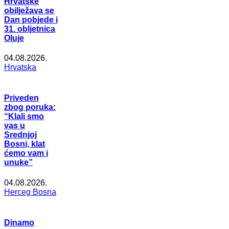
Hrvatske
obilježava se
Dan pobjede i
31. obljetnica
Oluje
04.08.2026.
Hrvatska
Priveden
zbog poruka:
“Klali smo
vas u
Srednjoj
Bosni, klat
ćemo vam i
unuke”
04.08.2026.
Herceg Bosna
Dinamo