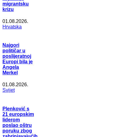
migrantsku
krizu
01.08.2026.
Hrvatska
Najgori
političar u
poslijeratnoj
Europi bila je
Angela
Merkel
01.08.2026.
Svijet
Plenković s
21 europskim
liderom
poslao oštru
poruku zbog
zabrinjavajućih