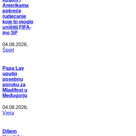
Amerikama
pokreće
natjecanje
koje bi moglo
uništiti FIFA-
ino SP
04.08.2026.
Šport
Papa Lav
uputio
posebnu
poruku za
Mladifest u
Međugorju
04.08.2026.
Vjera
Diljem