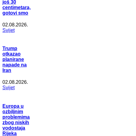
još 30
centimetara,
gotovi smo
02.08.2026.
Svijet
Trump
otkazao
planirane
napade na
Iran
02.08.2026.
Svijet
Europa u
ozbiljnim
problemima
zbog niskih
vodostaja
Rijeka