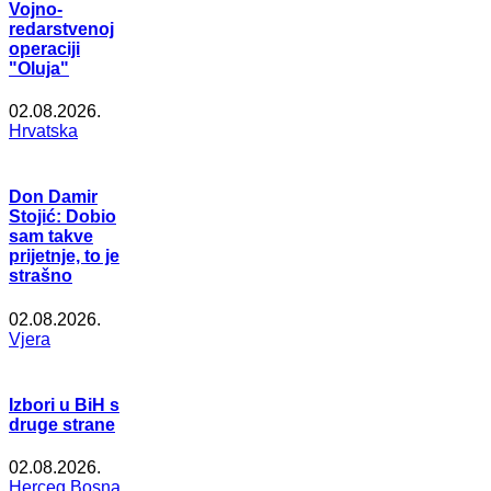
Vojno-
redarstvenoj
operaciji
"Oluja"
02.08.2026.
Hrvatska
Don Damir
Stojić: Dobio
sam takve
prijetnje, to je
strašno
02.08.2026.
Vjera
Izbori u BiH s
druge strane
02.08.2026.
Herceg Bosna