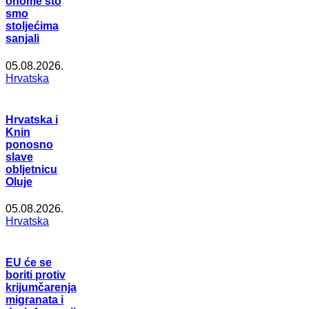
onome što
smo
stoljećima
sanjali
05.08.2026.
Hrvatska
Hrvatska i
Knin
ponosno
slave
obljetnicu
Oluje
05.08.2026.
Hrvatska
EU će se
boriti protiv
krijumčarenja
migranata i