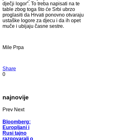
dječji logor”. To treba napisati na te
table zbog toga što će Srbi ubrzo
proglasiti da Hrvati ponovno otvaraju
ustaške logore za djecu i da ih opet
muče i ubijaju časne sestre.
Mile Prpa
Share
0
najnovije
Prev
Next
Bloomberg:
Europljani i
Rusi tajno
razgovarali o