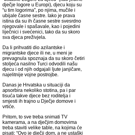
dječje logore u Europi), djecu koju su
“u tim logorima”, po njima, mučile i
ubijale časne sestre. Iako je prava
istina da su ih časne sestre svesrdno
njegovale i spašavale, kao i pojedini
liječnici i svećenici, tako da su skoro
sva djeca preživjela.
Da li prihvatiti dio azilantske i
migrantske djece ili ne, u meni je
prevagnula spoznaja da su skoro četiri
stoljeća nasilno Turci odvodili našu
djecu i od njih odgajali ljute janjičare,
najelitnije vojne postrojbe.
Danas je Hrvatska u situaciji da
apsorbira nekoliko stotina, pa i par
tisuća takve djece bez roditelja i
smjesti ih trajno u Dječje domove i
vrtiće.
Pritom, to sve treba snimati TV
kamerama, a na dječjim domovima
treba staviti velike table, na kojima će
pisati: “Ovo je dječji dom, a ne ustaški