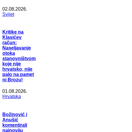
02.08.2026.
Svijet
Kritike na
Klasićev
račun:
Naseljavanje
otoka
stanovništvom
koje nije
hrvatsko, nije
palo na pamet
ni Brozu!
01.08.2026.
Hrvatska
Božinović i
Anušić
komentirali
najnoviju