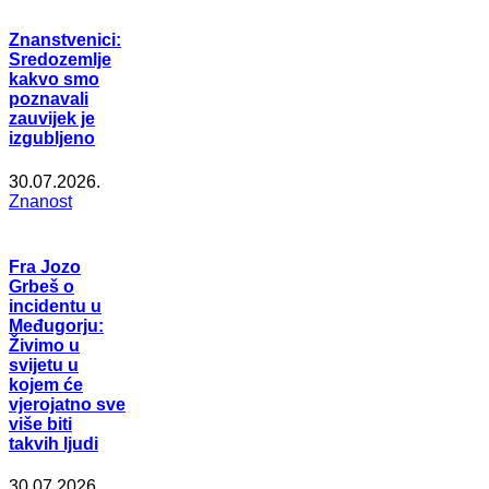
Znanstvenici:
Sredozemlje
kakvo smo
poznavali
zauvijek je
izgubljeno
30.07.2026.
Znanost
Fra Jozo
Grbeš o
incidentu u
Međugorju:
Živimo u
svijetu u
kojem će
vjerojatno sve
više biti
takvih ljudi
30.07.2026.