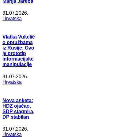
Marija Jareba
31.07.2026.
Hrvatska
Vlatka Vukelić
o optužbama
iz Rusije: Ovo
je prototip
informacijske
manipulacije
31.07.2026.
Hrvatska
Nova anketa:
HDZ ojačao,
SDP stagnira,
DP stabilan
31.07.2026.
Hrvatska