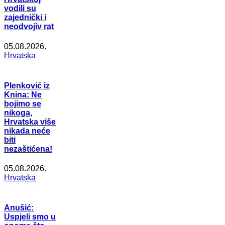
vodili su
zajednički i
neodvojiv rat
05.08.2026.
Hrvatska
Plenković iz
Knina: Ne
bojimo se
nikoga,
Hrvatska više
nikada neće
biti
nezaštićena!
05.08.2026.
Hrvatska
Anušić:
Uspjeli smo u