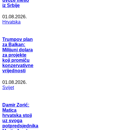
uvoze meso
iz Srbije
01.08.2026.
Hrvatska
Trumpov plan
za Balkan:
Milijuni dolara
za projekte
koji promiču
konzervativne
vrijednosti
01.08.2026.
Svijet
Damir Zorić:
Matica
hrvatska stoji
uz svoga
potpredsjednika