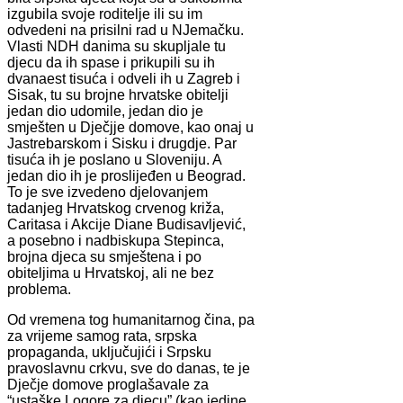
izgubila svoje roditelje ili su im
odvedeni na prisilni rad u NJemačku.
Vlasti NDH danima su skupljale tu
djecu da ih spase i prikupili su ih
dvanaest tisuća i odveli ih u Zagreb i
Sisak, tu su brojne hrvatske obitelji
jedan dio udomile, jedan dio je
smješten u Dječjje domove, kao onaj u
Jastrebarskom i Sisku i drugdje. Par
tisuća ih je poslano u Sloveniju. A
jedan dio ih je proslijeđen u Beograd.
To je sve izvedeno djelovanjem
tadanjeg Hrvatskog crvenog križa,
Caritasa i Akcije Diane Budisavljević,
a posebno i nadbiskupa Stepinca,
brojna djeca su smještena i po
obiteljima u Hrvatskoj, ali ne bez
problema.
Od vremena tog humanitarnog čina, pa
za vrijeme samog rata, srpska
propaganda, uključujići i Srpsku
pravoslavnu crkvu, sve do danas, te je
Dječje domove proglašavale za
“ustaške Logore za djecu” (kao jedine