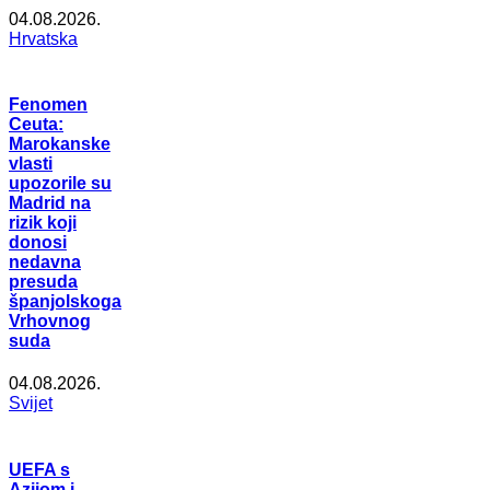
04.08.2026.
Hrvatska
Fenomen
Ceuta:
Marokanske
vlasti
upozorile su
Madrid na
rizik koji
donosi
nedavna
presuda
španjolskoga
Vrhovnog
suda
04.08.2026.
Svijet
UEFA s
Azijom i