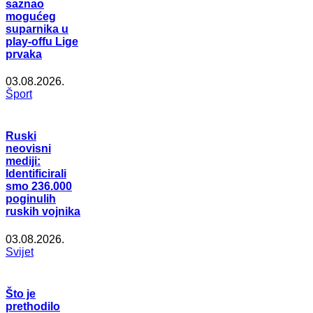
saznao
mogućeg
suparnika u
play-offu Lige
prvaka
03.08.2026.
Šport
Ruski
neovisni
mediji:
Identificirali
smo 236.000
poginulih
ruskih vojnika
03.08.2026.
Svijet
Što je
prethodilo