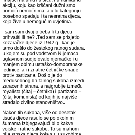
akciju, koju kao kršćani dužni smo
pomoći nemoćnima, a u tu kategoriju
posebno spadaju i ta nesretna djeca,
koja žive u nemogućim uvjetima.
I sam sam dvojio treba li tu djecu
prihvatiti ili ne? .Tad sam se prisjetio
kozaračke djece iz 1942.g , kad je
tamo došlo do žestokog ratnog sudara,
u kojem su pod vodstvom Nijemaca,
uglavnom sudjelovale njemačke i u
manjem obimu ustaško-domobranske
jedinice, ali i znatne četničke snage
protiv partizana. Došlo je do
međusobnog brutalnog sukoba između
zaraćenih strana, a najgrublje između
royalista (čitaj – četnika) i partizana –
(čitaj komunista) od kojih je najviše i
stradalo civilno stanovništvo..
Nakon tih sukoba, više od desetak
tisuća djece rasulo se po okolnim
šumama izbjegavajući bilo kakve
vojske i ratne sukobe. To su mahom
bila srpska djeca koja su u sukobima