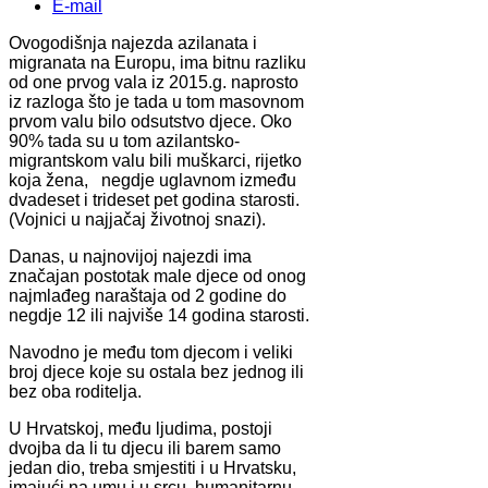
E-mail
Ovogodišnja najezda azilanata i
migranata na Europu, ima bitnu razliku
od one prvog vala iz 2015.g. naprosto
iz razloga što je tada u tom masovnom
prvom valu bilo odsutstvo djece. Oko
90% tada su u tom azilantsko-
migrantskom valu bili muškarci, rijetko
koja žena, negdje uglavnom između
dvadeset i trideset pet godina starosti.
(Vojnici u najjačaj životnoj snazi).
Danas, u najnovijoj najezdi ima
značajan postotak male djece od onog
najmlađeg naraštaja od 2 godine do
negdje 12 ili najviše 14 godina starosti.
Navodno je među tom djecom i veliki
broj djece koje su ostala bez jednog ili
bez oba roditelja.
U Hrvatskoj, među ljudima, postoji
dvojba da li tu djecu ili barem samo
jedan dio, treba smjestiti i u Hrvatsku,
imajući na umu i u srcu, humanitarnu