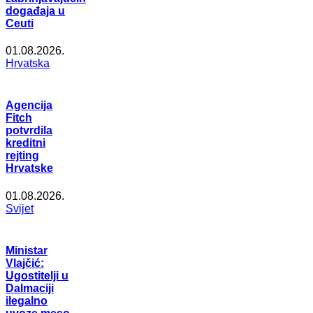
događaja u
Ceuti
01.08.2026.
Hrvatska
Agencija
Fitch
potvrdila
kreditni
rejting
Hrvatske
01.08.2026.
Svijet
Ministar
Vlajčić:
Ugostitelji u
Dalmaciji
ilegalno