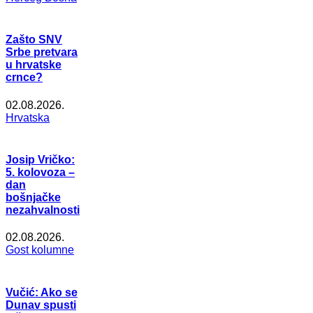
Zašto SNV
Srbe pretvara
u hrvatske
crnce?
02.08.2026.
Hrvatska
Josip Vričko:
5. kolovoza –
dan
bošnjačke
nezahvalnosti
02.08.2026.
Gost kolumne
Vučić: Ako se
Dunav spusti