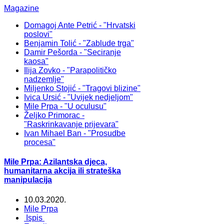
Magazine
Domagoj Ante Petrić - "Hrvatski
poslovi"
Benjamin Tolić - "Zablude trga"
Damir Pešorda - "Seciranje
kaosa"
Ilija Zovko - "Parapolitičko
nadzemlje"
Miljenko Stojić - "Tragovi blizine"
Ivica Ursić - "Uvijek nedjeljom"
Mile Prpa - "U oculusu"
Željko Primorac -
"Raskrinkavanje prijevara"
Ivan Mihael Ban - "Prosudbe
procesa"
Mile Prpa: Azilantska djeca,
humanitarna akcija ili strateška
manipulacija
10.03.2020.
Mile Prpa
Ispis