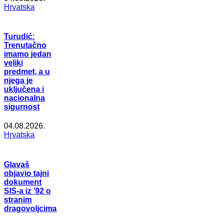
Hrvatska
Turudić:
Trenutačno
imamo jedan
veliki
predmet, a u
njega je
uključena i
nacionalna
sigurnost
04.08.2026.
Hrvatska
Glavaš
objavio tajni
dokument
SIS-a iz ’92 o
stranim
dragovoljcima