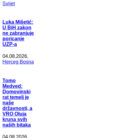
Svijet
Luka Mišetić:
U BiH zakon
ne zabranjuje
poricanje
UZP-a
04.08.2026.
Herceg Bosna
Tomo
Medved:
Domovinski
rat temelj je
naše
državnosti, a
VRO Oluja
kruna svih
naših bitaka
04.08.2026.