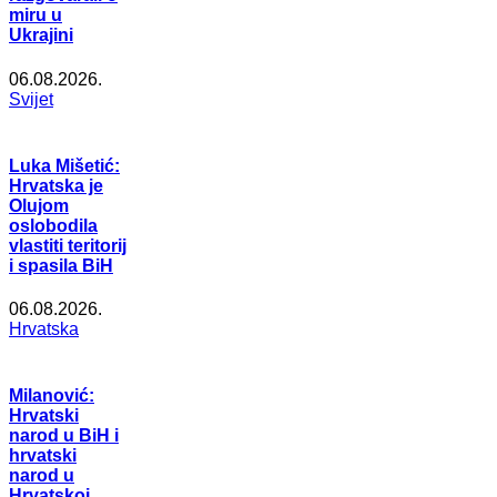
miru u
Ukrajini
06.08.2026.
Svijet
Luka Mišetić:
Hrvatska je
Olujom
oslobodila
vlastiti teritorij
i spasila BiH
06.08.2026.
Hrvatska
Milanović:
Hrvatski
narod u BiH i
hrvatski
narod u
Hrvatskoj