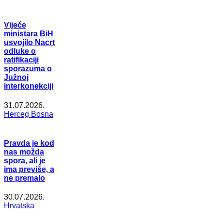
Vijeće
ministara BiH
usvojilo Nacrt
odluke o
ratifikaciji
sporazuma o
Južnoj
interkonekciji
31.07.2026.
Herceg Bosna
Pravda je kod
nas možda
spora, ali je
ima previše, a
ne premalo
30.07.2026.
Hrvatska