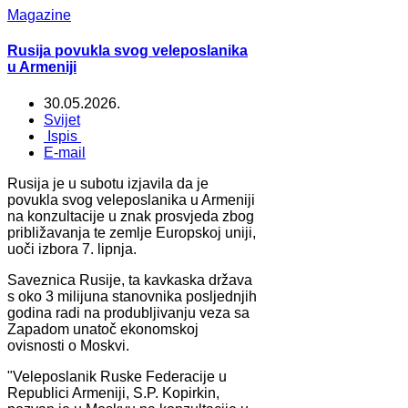
Magazine
Rusija povukla svog veleposlanika
u Armeniji
30.05.2026.
Svijet
Ispis
E-mail
Rusija je u subotu izjavila da je
povukla svog veleposlanika u Armeniji
na konzultacije u znak prosvjeda zbog
približavanja te zemlje Europskoj uniji,
uoči izbora 7. lipnja.
Saveznica Rusije, ta kavkaska država
s oko 3 milijuna stanovnika posljednjih
godina radi na produbljivanju veza sa
Zapadom unatoč ekonomskoj
ovisnosti o Moskvi.
"Veleposlanik Ruske Federacije u
Republici Armeniji, S.P. Kopirkin,