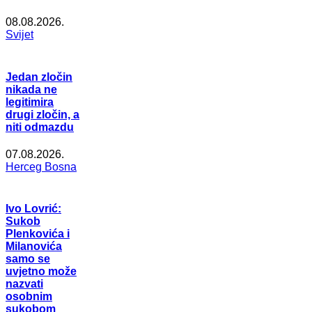
08.08.2026.
Svijet
Jedan zločin
nikada ne
legitimira
drugi zločin, a
niti odmazdu
07.08.2026.
Herceg Bosna
Ivo Lovrić:
Sukob
Plenkovića i
Milanovića
samo se
uvjetno može
nazvati
osobnim
sukobom