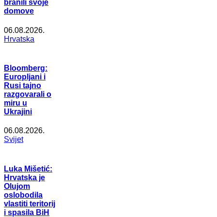
branili svoje
domove
06.08.2026.
Hrvatska
Bloomberg:
Europljani i
Rusi tajno
razgovarali o
miru u
Ukrajini
06.08.2026.
Svijet
Luka Mišetić:
Hrvatska je
Olujom
oslobodila
vlastiti teritorij
i spasila BiH