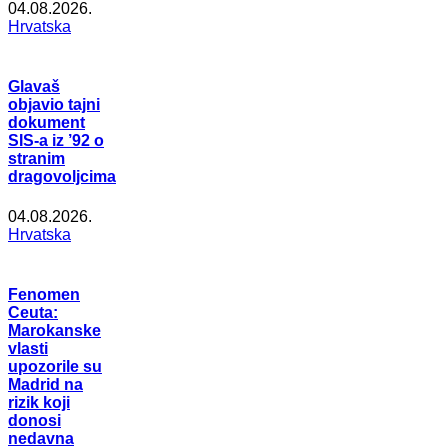
04.08.2026.
Hrvatska
Glavaš
objavio tajni
dokument
SIS-a iz ’92 o
stranim
dragovoljcima
04.08.2026.
Hrvatska
Fenomen
Ceuta:
Marokanske
vlasti
upozorile su
Madrid na
rizik koji
donosi
nedavna