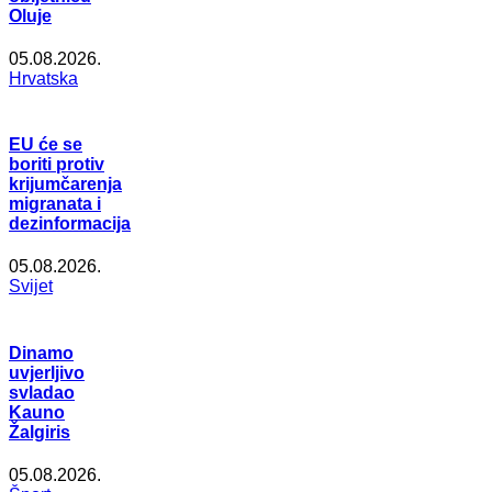
Oluje
05.08.2026.
Hrvatska
EU će se
boriti protiv
krijumčarenja
migranata i
dezinformacija
05.08.2026.
Svijet
Dinamo
uvjerljivo
svladao
Kauno
Žalgiris
05.08.2026.