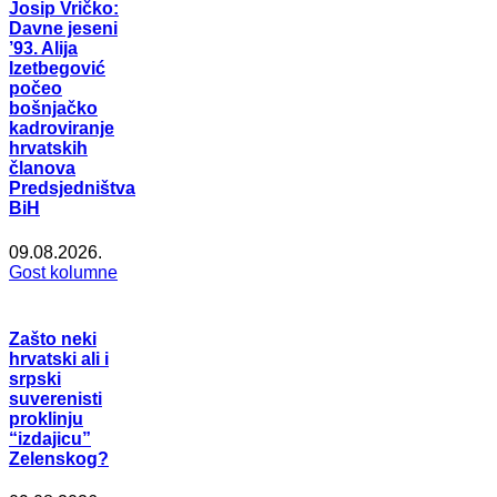
Josip Vričko:
Davne jeseni
’93. Alija
Izetbegović
počeo
bošnjačko
kadroviranje
hrvatskih
članova
Predsjedništva
BiH
09.08.2026.
Gost kolumne
Zašto neki
hrvatski ali i
srpski
suverenisti
proklinju
“izdajicu”
Zelenskog?