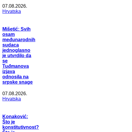
07.08.2026.
Hrvatska
Mišetić: Svih
osam
međunarodnih
sudaca
jednoglasno
je utvrdilo da
se
Tuđmanova
izjava
odnosila na
srpske snage
07.08.2026.
Hrvatska
Konaković:
Što je
konstitutivnost?