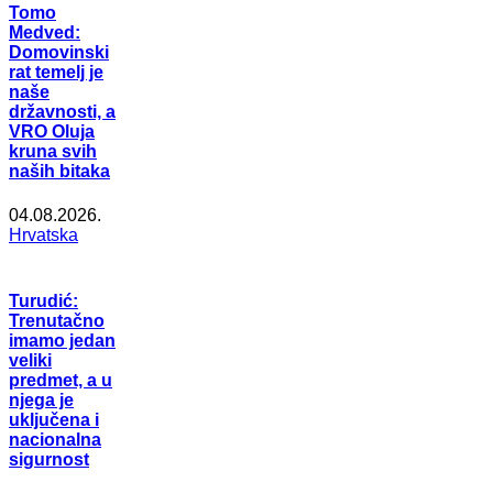
Tomo
Medved:
Domovinski
rat temelj je
naše
državnosti, a
VRO Oluja
kruna svih
naših bitaka
04.08.2026.
Hrvatska
Turudić:
Trenutačno
imamo jedan
veliki
predmet, a u
njega je
uključena i
nacionalna
sigurnost