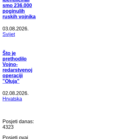
smo 236.000
poginulih
ruskih vojnika
03.08.2026.
Svijet
Što je
prethodilo
Vojno-
redarstvenoj
operaciji
"Oluja"
02.08.2026.
Hrvatska
Posjeti danas:
4323
Posjeti ovaj