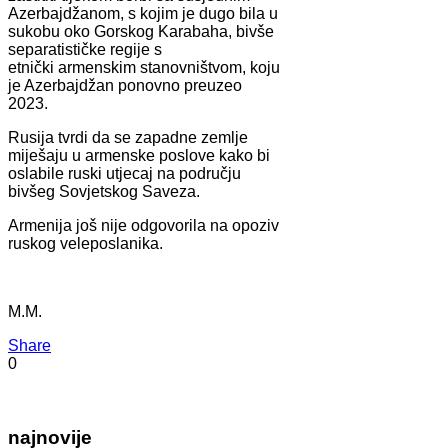
Azerbajdžanom, s kojim je dugo bila u
sukobu oko Gorskog Karabaha, bivše
separatističke regije s
etnički armenskim stanovništvom, koju
je Azerbajdžan ponovno preuzeo
2023.
Rusija tvrdi da se zapadne zemlje
miješaju u armenske poslove kako bi
oslabile ruski utjecaj na području
bivšeg Sovjetskog Saveza.
Armenija još nije odgovorila na opoziv
ruskog veleposlanika.
M.M.
Share
0
najnovije