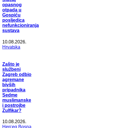
opasnog
otpada u
Gospiću
posljedica
nefunkcioniranja
sustava
10.08.2026.
Hrvatska
Zašto je
službeni
Zagreb odbio
agremane
bivših
pripadnika
Sedme
muslimanske
i postrojbe
Zulfikar?
10.08.2026.
Herceg Bosna