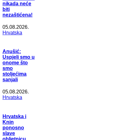
nikada neće
biti
nezaštićena!
05.08.2026.
Hrvatska
Anušić:
Uspjeli smo u
onome što
smo
stoljećima
sanjali
05.08.2026.
Hrvatska
Hrvatska i
Knin
ponosno
slave
obljetnicu