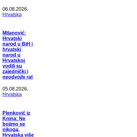
06.08.2026.
Hrvatska
Milanović:
Hrvatski
narod u BiH i
hrvatski
narod u
Hrvatskoj
vodili su
zajednički i
neodvojiv rat
05.08.2026.
Hrvatska
Plenković iz
Knina: Ne
bojimo se
nikoga,
Hrvatska više