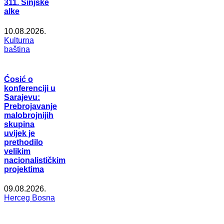
311. Sinjske
alke
10.08.2026.
Kulturna
baština
Ćosić o
konferenciji u
Sarajevu:
Prebrojavanje
malobrojnijih
skupina
uvijek je
prethodilo
velikim
nacionalističkim
projektima
09.08.2026.
Herceg Bosna