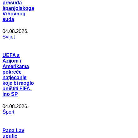
presuda
španjolskoga
Vrhovnog
suda
04.08.2026.
Svijet
UEFA s
Azijom i
Amerikama
pokreće
natjecanje
koje bi moglo
uništiti FIFA-
ino SP
04.08.2026.
Šport
Papa Lav
uputio