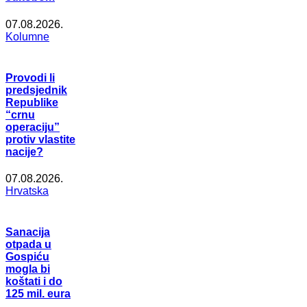
07.08.2026.
Kolumne
Provodi li
predsjednik
Republike
“crnu
operaciju”
protiv vlastite
nacije?
07.08.2026.
Hrvatska
Sanacija
otpada u
Gospiću
mogla bi
koštati i do
125 mil. eura