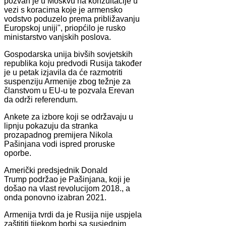
pozvan je u Moskvu na konzultacije u
vezi s koracima koje je armensko
vodstvo poduzelo prema približavanju
Europskoj uniji", priopćilo je rusko
ministarstvo vanjskih poslova.
Gospodarska unija bivših sovjetskih
republika koju predvodi Rusija također
je u petak izjavila da će razmotriti
suspenziju Armenije zbog težnje za
članstvom u EU-u te pozvala Erevan
da održi referendum.
Ankete za izbore koji se održavaju u
lipnju pokazuju da stranka
prozapadnog premijera Nikola
Pašinjana vodi ispred proruske
oporbe.
Američki predsjednik Donald
Trump podržao je Pašinjana, koji je
došao na vlast revolucijom 2018., a
onda ponovno izabran 2021.
Armenija tvrdi da je Rusija nije uspjela
zaštititi tijekom borbi sa susjednim