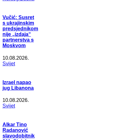
Vučić: Susret
s ukrajinskim
predsjednikom
nije „izdaja“
partnerstva s
Moskvom
10.08.2026.
Svijet
Izrael napao
jug Libanona
10.08.2026.
Svijet
Alkar Tino
Radanović
slavodobitnik