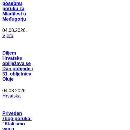
posebnu
poruku za
Mladifest u
Međugorju
04.08.2026.
Vjera
Diljem
Hrvatske
obilježava se
Dan pobjede i
31. obljetnica
Oluje
04.08.2026.
Hrvatska
Priveden
zbog poruka:
“Klali smo
vas u