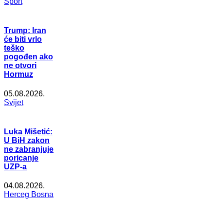
Šport
Trump: Iran
će biti vrlo
teško
pogođen ako
ne otvori
Hormuz
05.08.2026.
Svijet
Luka Mišetić:
U BiH zakon
ne zabranjuje
poricanje
UZP-a
04.08.2026.
Herceg Bosna