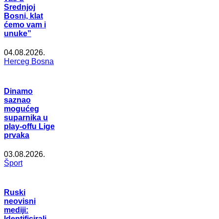
Srednjoj
Bosni, klat
ćemo vam i
unuke”
04.08.2026.
Herceg Bosna
Dinamo
saznao
mogućeg
suparnika u
play-offu Lige
prvaka
03.08.2026.
Šport
Ruski
neovisni
mediji:
Identificirali