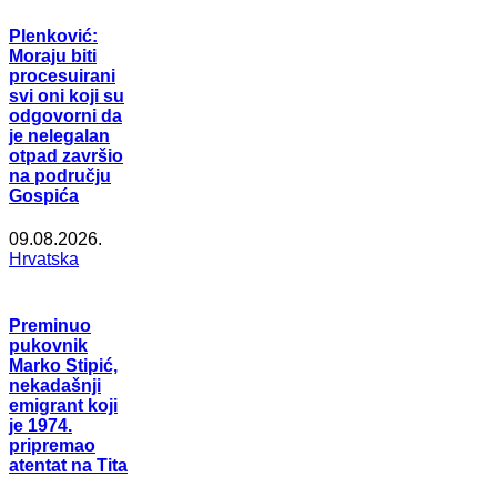
Plenković:
Moraju biti
procesuirani
svi oni koji su
odgovorni da
je nelegalan
otpad završio
na području
Gospića
09.08.2026.
Hrvatska
Preminuo
pukovnik
Marko Stipić,
nekadašnji
emigrant koji
je 1974.
pripremao
atentat na Tita