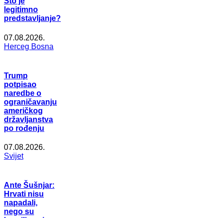
Što je
legitimno
predstavljanje?
07.08.2026.
Herceg Bosna
Trump
potpisao
naredbe o
ograničavanju
američkog
državljanstva
po rođenju
07.08.2026.
Svijet
Ante Šušnjar:
Hrvati nisu
napadali,
nego su