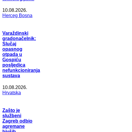
10.08.2026.
Herceg Bosna
Varaždinski
gradonačelnik:
Slučaj
opasnog
otpada u
Gospiću
posljedica
nefunkcioniranja
sustava
10.08.2026.
Hrvatska
Zašto je
službeni
Zagreb odbio
agremane
bivših