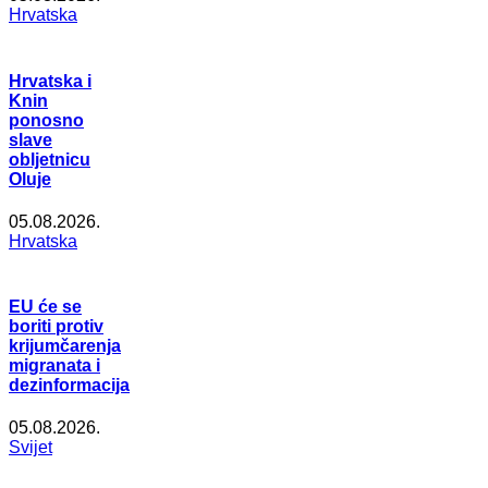
Hrvatska
Hrvatska i
Knin
ponosno
slave
obljetnicu
Oluje
05.08.2026.
Hrvatska
EU će se
boriti protiv
krijumčarenja
migranata i
dezinformacija
05.08.2026.
Svijet