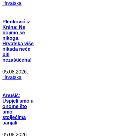
Hrvatska
Plenković iz
Knina: Ne
bojimo se
nikoga,
Hrvatska više
nikada neće
biti
nezaštićena!
05.08.2026.
Hrvatska
Anušić:
Uspjeli smo u
onome što
smo
stoljećima
sanjali
05.08.2026.