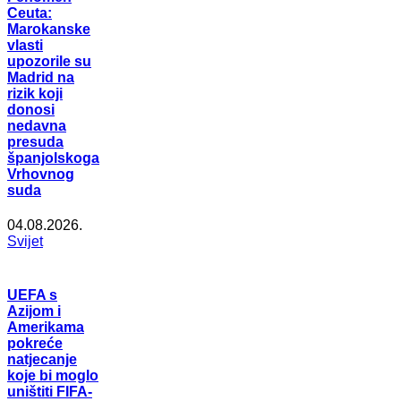
Ceuta:
Marokanske
vlasti
upozorile su
Madrid na
rizik koji
donosi
nedavna
presuda
španjolskoga
Vrhovnog
suda
04.08.2026.
Svijet
UEFA s
Azijom i
Amerikama
pokreće
natjecanje
koje bi moglo
uništiti FIFA-