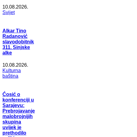
10.08.2026.
Svijet
Alkar Tino
Radanović
slavodobitnik
311. Sinjske
alke
10.08.2026.
Kulturna
baština
Ćosić o
konferenciji u
Sarajevu:
Prebrojavanje
malobrojnijih
skupina
uvijek je
prethodilo