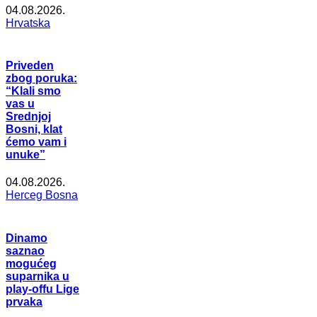
04.08.2026.
Hrvatska
Priveden
zbog poruka:
“Klali smo
vas u
Srednjoj
Bosni, klat
ćemo vam i
unuke”
04.08.2026.
Herceg Bosna
Dinamo
saznao
mogućeg
suparnika u
play-offu Lige
prvaka