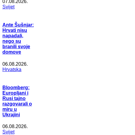
07.08.2026.
Svijet
Ante Šušnjar:
Hrvati nisu
napadali,
nego su
branili svoje
domove
06.08.2026.
Hrvatska
Bloomberg:
Europljani i
Rusi tajno
razgovarali o
miru u
Ukrajini
06.08.2026.
Svijet