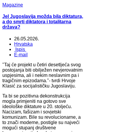
Magazine
Jel Jugoslavija možda bila diktatura,
a do smrti diktatora i totalitarna
država?
26.05.2026.
Hrvatska
Ispis
E-mail
"Taj će projekt u četiri desetljeća svog
postojanja biti obilježen nevjerovatnim
uspjesima, ali i nekim neslavnim pa i
tragičnim epizodama."- tvrdi Hrvoje
Klasić za socijalističku Jugoslaviju.
Ta bi se pozitivna dekonstrukcija
mogla primjeniti na gotovo sve
ideološke diktature u 20. stoljeću.
Nacizam, fašizam i sovjetski
komunizam. Bile su revolucionarne, a
to znači moderne, postigle su najveći
mogući stupanj društvene