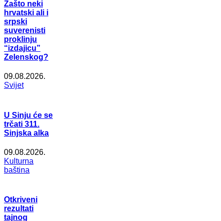
Zašto neki
hrvatski ali i
srpski
suverenisti
proklinju
“izdajicu”
Zelenskog?
09.08.2026.
Svijet
U Sinju će se
trčati 311.
Sinjska alka
09.08.2026.
Kulturna
baština
Otkriveni
rezultati
tajnog