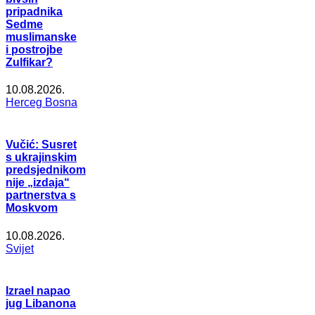
pripadnika
Sedme
muslimanske
i postrojbe
Zulfikar?
10.08.2026.
Herceg Bosna
Vučić: Susret
s ukrajinskim
predsjednikom
nije „izdaja“
partnerstva s
Moskvom
10.08.2026.
Svijet
Izrael napao
jug Libanona