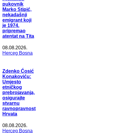
pukovnik
Marko Stipić,
nekadašnji
emigrant koji
je 1974.
pripremao
atentat na Tita
08.08.2026.
Herceg Bosna
Zdenko Ćosić
Konakoviću:
Umjesto
etničkog
prebrojavanja,
osigurajte
stvarnu
ravnopravnost
Hrvata
08.08.2026.
Herceg Bosna