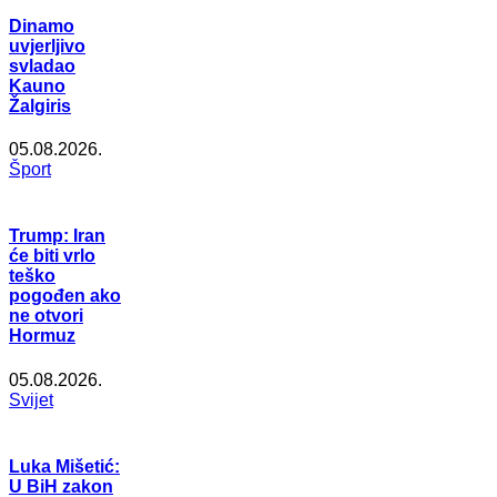
Dinamo
uvjerljivo
svladao
Kauno
Žalgiris
05.08.2026.
Šport
Trump: Iran
će biti vrlo
teško
pogođen ako
ne otvori
Hormuz
05.08.2026.
Svijet
Luka Mišetić:
U BiH zakon