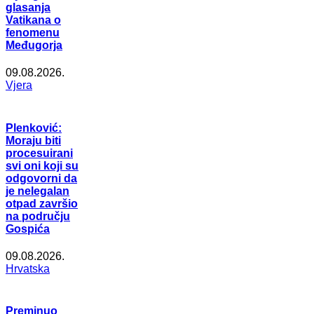
glasanja
Vatikana o
fenomenu
Međugorja
09.08.2026.
Vjera
Plenković:
Moraju biti
procesuirani
svi oni koji su
odgovorni da
je nelegalan
otpad završio
na području
Gospića
09.08.2026.
Hrvatska
Preminuo