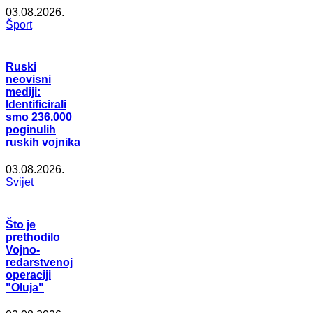
03.08.2026.
Šport
Ruski
neovisni
mediji:
Identificirali
smo 236.000
poginulih
ruskih vojnika
03.08.2026.
Svijet
Što je
prethodilo
Vojno-
redarstvenoj
operaciji
"Oluja"