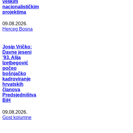
velikim
nacionalističkim
projektima
09.08.2026.
Herceg Bosna
Josip Vričko:
Davne jeseni
’93. Alija
Izetbegović
počeo
bošnjačko
kadroviranje
hrvatskih
članova
Predsjedništva
BiH
09.08.2026.
Gost kolumne