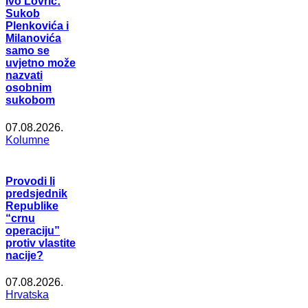
Ivo Lovrić:
Sukob
Plenkovića i
Milanovića
samo se
uvjetno može
nazvati
osobnim
sukobom
07.08.2026.
Kolumne
Provodi li
predsjednik
Republike
“crnu
operaciju”
protiv vlastite
nacije?
07.08.2026.
Hrvatska