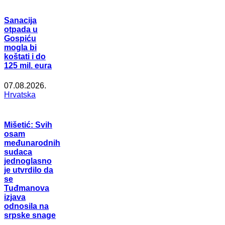
Sanacija
otpada u
Gospiću
mogla bi
koštati i do
125 mil. eura
07.08.2026.
Hrvatska
Mišetić: Svih
osam
međunarodnih
sudaca
jednoglasno
je utvrdilo da
se
Tuđmanova
izjava
odnosila na
srpske snage