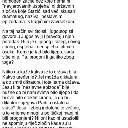
homogenizacije bez koje nema ni
"nevjerovatnih uspjeha" ni državnih
zločina koje Stazić, sad već iskusan
dramaturg, naziva "neslavnim
epizodama" s tragičnim završetkom.
Na taj način svi titoisti i jugoutopisti
govore u Jugoslaviji i pravdaju njen
poredak. Bilo je i lijepog i lošeg, i ovog
i onog, uspjeha i neuspjeha, plime i
oseke. Kome je tad bilo lijepo, sada
više nije. Pa, progoni li ga itko zbog
toga?
Nitko da kaže kakva je to država bila.
Kakvo uređenje? Jel možda diktatura,
a do smrti diktatora i totalitarna država.
Jesu li te "neslavne epizode" bile
nužne da bi nam svima bilo lijepo i da
bi sve bilo elektrificirano, ili da bi
diktator i njegova Partija ostali na
vlasti? Jesu li zbog indolencije većine,
u to vrijeme mnogi u političkoj manjini
bili progonjeni? Ni oni kao ni ustašofili
ne spominju riječ zločin kada su u