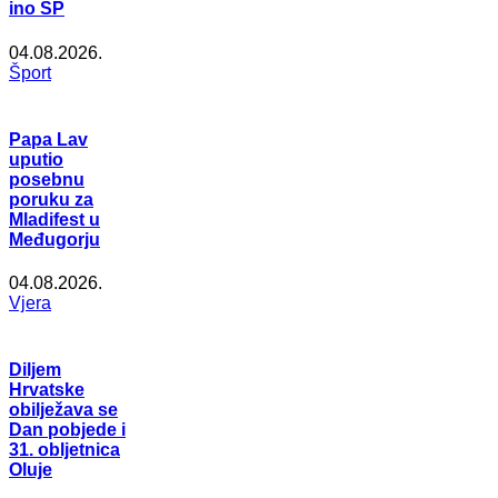
ino SP
04.08.2026.
Šport
Papa Lav
uputio
posebnu
poruku za
Mladifest u
Međugorju
04.08.2026.
Vjera
Diljem
Hrvatske
obilježava se
Dan pobjede i
31. obljetnica
Oluje