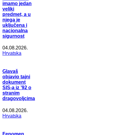
imamo jedan
veliki
predmet, a u
njega je
uključena i
nacionalna
sigurnost
04.08.2026.
Hrvatska
Glavaš
objavio tajni
dokument
SIS-a iz ’92 o
stranim
dragovoljcima
04.08.2026.
Hrvatska
Fenomen