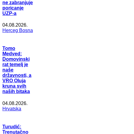
ne zabranjuje
poricanje
UZP-a
04.08.2026.
Herceg Bosna
Tomo
Medved:
Domovinski
rat temelj je
naše
državnosti, a
VRO Oluja
kruna svih
naših bitaka
04.08.2026.
Hrvatska
Turudić:
Trenutačno