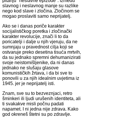
pitanju "neslavne epizode". Između
slavnog i neslavnog manje su razlike
nego kod slave i zločina. Zločinom se
mogao proslaviti samo neprijatelj.
Ako se i danas poriče karakter
socijalističkog poretka i zločinački
karakter revolucije, znači li to da
poricatelji i dalje u njih vjeruju, da ne
sumnjaju u pravednost cilja koji se
ostvaruje preko desetina tisuća mrtvih,
da su jednako spremni dehumanizirati
svoje neistomišljenike, da ni danas
jednako ne slušaju glasove
komunističkih žrtava, i da bi sve to
ponovili u za njih idealnim uvjetima iz
1945. jer je neprijatelj isti.
Znam, sve su to bezveznjaci, retro
šminkeri ili ljudi urušenih identiteta, ali
ti svakakve misli počnu padati
napamet. I ni jedna nije zdrava. Kako
god okreneš štetni su po zdravlje.