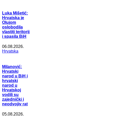
Luka Mišetić:
Hrvatska je
Olujom
oslobodila
vlastiti teritorij
i spasila BiH
06.08.2026.
Hrvatska
Milanović:
Hrvatski
narod u BiH i
hrvatski
narod u
Hrvatskoj
vodili su
zajednički i
neodvojiv rat
05.08.2026.