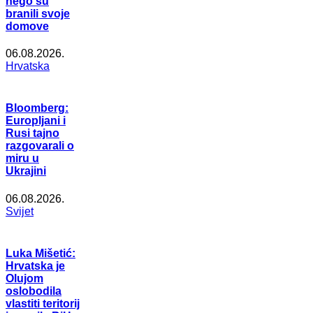
nego su
branili svoje
domove
06.08.2026.
Hrvatska
Bloomberg:
Europljani i
Rusi tajno
razgovarali o
miru u
Ukrajini
06.08.2026.
Svijet
Luka Mišetić:
Hrvatska je
Olujom
oslobodila
vlastiti teritorij