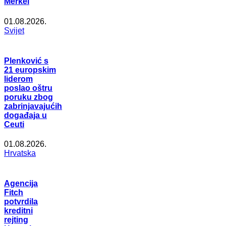
Merkel
01.08.2026.
Svijet
Plenković s
21 europskim
liderom
poslao oštru
poruku zbog
zabrinjavajućih
događaja u
Ceuti
01.08.2026.
Hrvatska
Agencija
Fitch
potvrdila
kreditni
rejting