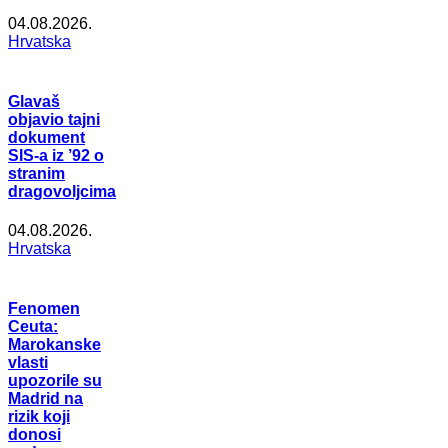
04.08.2026.
Hrvatska
Glavaš
objavio tajni
dokument
SIS-a iz ’92 o
stranim
dragovoljcima
04.08.2026.
Hrvatska
Fenomen
Ceuta:
Marokanske
vlasti
upozorile su
Madrid na
rizik koji
donosi