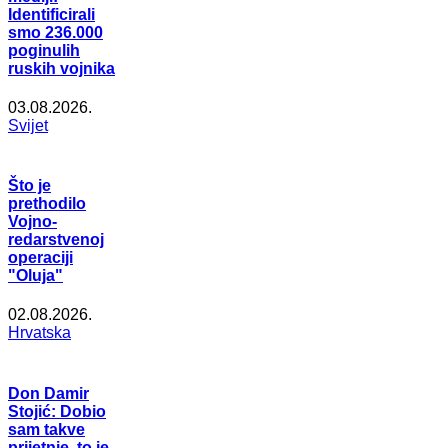
Identificirali
smo 236.000
poginulih
ruskih vojnika
03.08.2026.
Svijet
Što je
prethodilo
Vojno-
redarstvenoj
operaciji
"Oluja"
02.08.2026.
Hrvatska
Don Damir
Stojić: Dobio
sam takve
prijetnje, to je