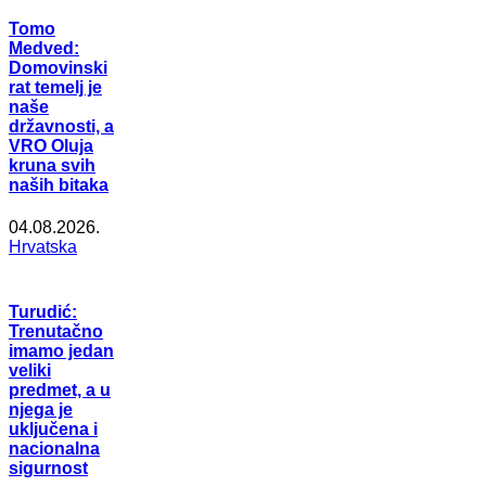
Tomo
Medved:
Domovinski
rat temelj je
naše
državnosti, a
VRO Oluja
kruna svih
naših bitaka
04.08.2026.
Hrvatska
Turudić:
Trenutačno
imamo jedan
veliki
predmet, a u
njega je
uključena i
nacionalna
sigurnost