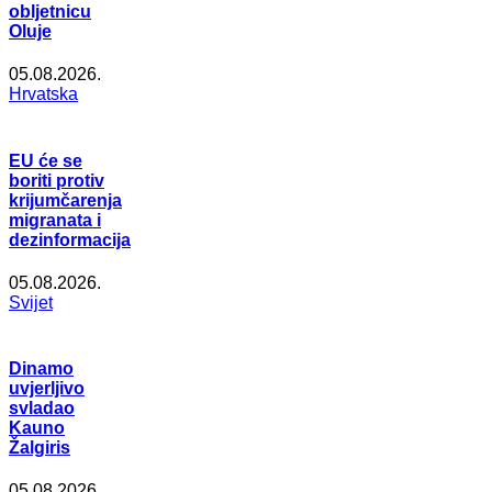
obljetnicu
Oluje
05.08.2026.
Hrvatska
EU će se
boriti protiv
krijumčarenja
migranata i
dezinformacija
05.08.2026.
Svijet
Dinamo
uvjerljivo
svladao
Kauno
Žalgiris
05.08.2026.