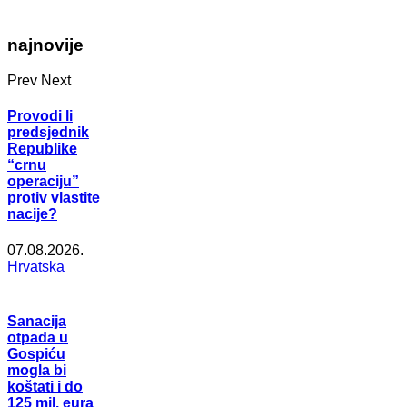
najnovije
Prev
Next
Provodi li
predsjednik
Republike
“crnu
operaciju”
protiv vlastite
nacije?
07.08.2026.
Hrvatska
Sanacija
otpada u
Gospiću
mogla bi
koštati i do
125 mil. eura