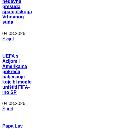
nedavna
presuda
španjolskoga
Vrhovnog
suda
04.08.2026.
Svijet
UEFA s
Azijom i
Amerikama
pokreće
natjecanje
koje bi moglo
uništiti FIFA-
ino SP
04.08.2026.
Šport
Papa Lav