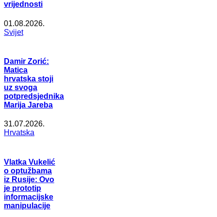
vrijednosti
01.08.2026.
Svijet
Damir Zorić:
Matica
hrvatska stoji
uz svoga
potpredsjednika
Marija Jareba
31.07.2026.
Hrvatska
Vlatka Vukelić
o optužbama
iz Rusije: Ovo
je prototip
informacijske
manipulacije