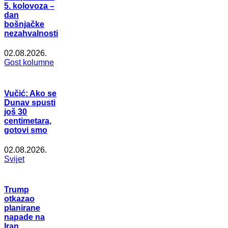
5. kolovoza –
dan
bošnjačke
nezahvalnosti
02.08.2026.
Gost kolumne
Vučić: Ako se
Dunav spusti
još 30
centimetara,
gotovi smo
02.08.2026.
Svijet
Trump
otkazao
planirane
napade na
Iran