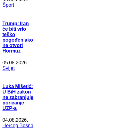
Šport
Trump: Iran
će biti vrlo
teško
pogođen ako
ne otvori
Hormuz
05.08.2026.
Svijet
Luka Mišetić:
U BiH zakon
ne zabranjuje
poricanje
UZP-a
04.08.2026.
Herceg Bosna