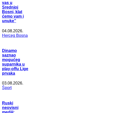
vas u
Srednjoj
Bosni, klat
ćemo vam i
unuke”
04.08.2026.
Herceg Bosna
Dinamo
saznao
mogućeg
suparnika u
play-offu Lige
prvaka
03.08.2026.
Šport
Ruski
neovisni
mediji: