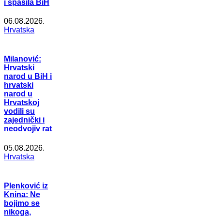
i spasila BiH
06.08.2026.
Hrvatska
Milanović:
Hrvatski
narod u BiH i
hrvatski
narod u
Hrvatskoj
vodili su
zajednički i
neodvojiv rat
05.08.2026.
Hrvatska
Plenković iz
Knina: Ne
bojimo se
nikoga,