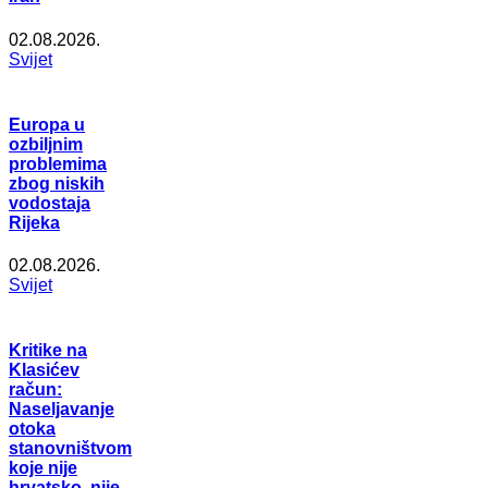
02.08.2026.
Svijet
Europa u
ozbiljnim
problemima
zbog niskih
vodostaja
Rijeka
02.08.2026.
Svijet
Kritike na
Klasićev
račun:
Naseljavanje
otoka
stanovništvom
koje nije
hrvatsko, nije