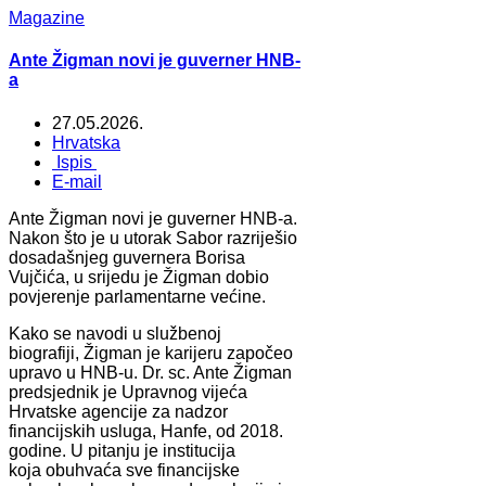
Magazine
Ante Žigman novi je guverner HNB-
a
27.05.2026.
Hrvatska
Ispis
E-mail
Ante Žigman novi je guverner HNB-a.
Nakon što je u utorak Sabor razriješio
dosadašnjeg guvernera Borisa
Vujčića, u srijedu je Žigman dobio
povjerenje parlamentarne većine.
Kako se navodi u službenoj
biografiji, Žigman je karijeru započeo
upravo u HNB-u. Dr. sc. Ante Žigman
predsjednik je Upravnog vijeća
Hrvatske agencije za nadzor
financijskih usluga, Hanfe, od 2018.
godine. U pitanju je institucija
koja obuhvaća sve financijske