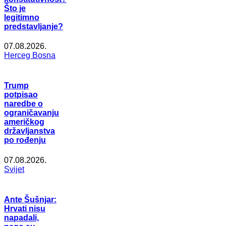
Što je
legitimno
predstavljanje?
07.08.2026.
Herceg Bosna
Trump
potpisao
naredbe o
ograničavanju
američkog
državljanstva
po rođenju
07.08.2026.
Svijet
Ante Šušnjar:
Hrvati nisu
napadali,