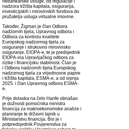
nebankarske usluge, od regulacije i
nadzora tržišta kapitala, osiguranja,
investicijskih i mirovinskih fondova do
pružatelja usluga virtualne imovine.
Također, Žigman je član Odbora
nadzornih tijela, Upravnog odbora i
Odbora za kontrolu kvalitete
Europskog nadzornog tijela za
osiguranje i strukovno mirovinsko
osiguranje, EIOPA-e, te je predsjednik
EIOPA-ina Upravljačkog odbora za
rizike i financijsku stabilnost. Član je
i Odbora nadzornih tijela Europskog
nadzornog tijela za vrijednosne papire
i tržišta kapitala, ESMA-e, a od srpnja
2025. i član Upravnog odbora ESMA-
e.
Prije dolaska na čelo Hanfe obnašao
je dužnosti pomoćnika ministra
financija za makroekonomske analize i
planiranje te državni tajnik u
Ministarstvu financija. Bio je i
potpredsjednik Povjerenstva za