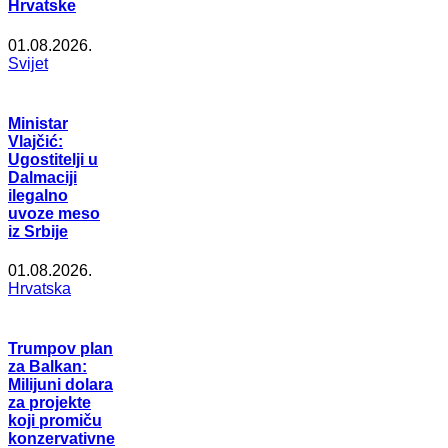
Hrvatske
01.08.2026.
Svijet
Ministar
Vlajčić:
Ugostitelji u
Dalmaciji
ilegalno
uvoze meso
iz Srbije
01.08.2026.
Hrvatska
Trumpov plan
za Balkan:
Milijuni dolara
za projekte
koji promiču
konzervativne