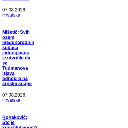
07.08.2026.
Hrvatska
Mišetić: Svih
osam
međunarodnih
sudaca
jednoglasno
je utvrdilo da
se
Tuđmanova
izjava
odnosila na
srpske snage
07.08.2026.
Hrvatska
Konaković:
Što je
konstitutivnost?