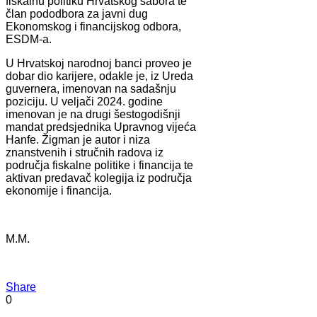
fiskalnu politiku Hrvatskog sabora te
član pododbora za javni dug
Ekonomskog i financijskog odbora,
ESDM-a.
U Hrvatskoj narodnoj banci proveo je
dobar dio karijere, odakle je, iz Ureda
guvernera, imenovan na sadašnju
poziciju. U veljači 2024. godine
imenovan je na drugi šestogodišnji
mandat predsjednika Upravnog vijeća
Hanfe. Žigman je autor i niza
znanstvenih i stručnih radova iz
područja fiskalne politike i financija te
aktivan predavač kolegija iz područja
ekonomije i financija.
M.M.
Share
0