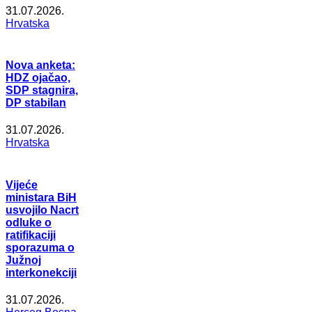
31.07.2026.
Hrvatska
Nova anketa:
HDZ ojačao,
SDP stagnira,
DP stabilan
31.07.2026.
Hrvatska
Vijeće
ministara BiH
usvojilo Nacrt
odluke o
ratifikaciji
sporazuma o
Južnoj
interkonekciji
31.07.2026.