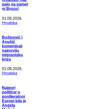
palo na pamet
ni Brozu!
01.08.2026.
Hrvatska
Božinović i
Anušić
komentirali
najnoviju
migrantsku
krizu
01.08.2026.
Hrvatska
Najgori
političar u
poslijeratnoj
Europi bila je
Angela