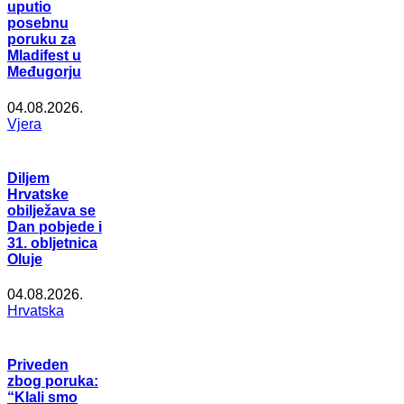
uputio
posebnu
poruku za
Mladifest u
Međugorju
04.08.2026.
Vjera
Diljem
Hrvatske
obilježava se
Dan pobjede i
31. obljetnica
Oluje
04.08.2026.
Hrvatska
Priveden
zbog poruka:
“Klali smo