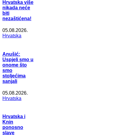
Hrvatska više
nikada neće
biti
nezaštićena!
05.08.2026.
Hrvatska
Anušić:
Uspjeli smo u
onome što
smo
stoljećima
sanjali
05.08.2026.
Hrvatska
Hrvatska i
Knin
ponosno
slave