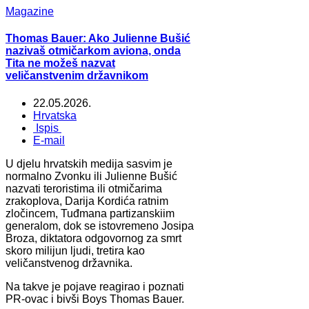
Magazine
Thomas Bauer: Ako Julienne Bušić
nazivaš otmičarkom aviona, onda
Tita ne možeš nazvat
veličanstvenim državnikom
22.05.2026.
Hrvatska
Ispis
E-mail
U djelu hrvatskih medija sasvim je
normalno Zvonku ili Julienne Bušić
nazvati teroristima ili otmičarima
zrakoplova, Darija Kordića ratnim
zločincem, Tuđmana partizanskiim
generalom, dok se istovremeno Josipa
Broza, diktatora odgovornog za smrt
skoro milijun ljudi, tretira kao
veličanstvenog državnika.
Na takve je pojave reagirao i poznati
PR-ovac i bivši Boys Thomas Bauer.