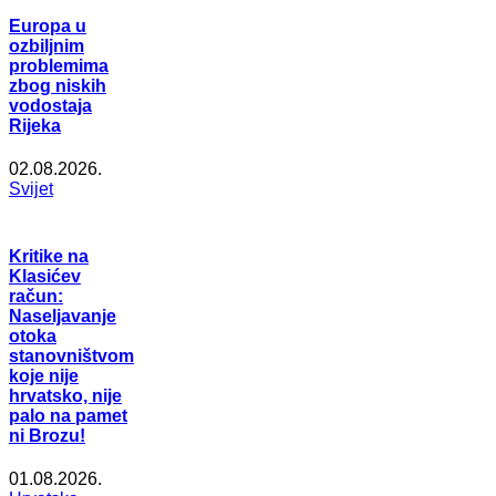
Europa u
ozbiljnim
problemima
zbog niskih
vodostaja
Rijeka
02.08.2026.
Svijet
Kritike na
Klasićev
račun:
Naseljavanje
otoka
stanovništvom
koje nije
hrvatsko, nije
palo na pamet
ni Brozu!
01.08.2026.