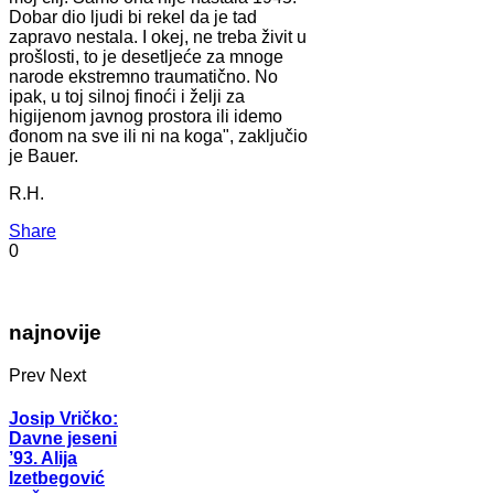
Dobar dio ljudi bi rekel da je tad
zapravo nestala. I okej, ne treba živit u
prošlosti, to je desetljeće za mnoge
narode ekstremno traumatično. No
ipak, u toj silnoj finoći i želji za
higijenom javnog prostora ili idemo
đonom na sve ili ni na koga", zaključio
je Bauer.
R.H.
Share
0
najnovije
Prev
Next
Josip Vričko:
Davne jeseni
’93. Alija
Izetbegović