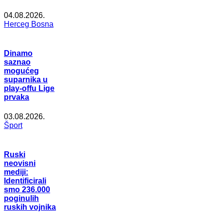
04.08.2026.
Herceg Bosna
Dinamo
saznao
mogućeg
suparnika u
play-offu Lige
prvaka
03.08.2026.
Šport
Ruski
neovisni
mediji:
Identificirali
smo 236.000
poginulih
ruskih vojnika