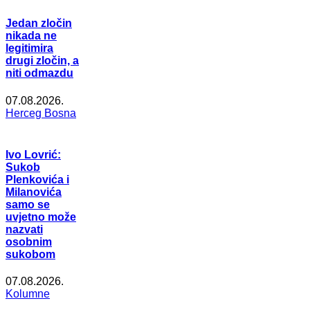
Jedan zločin
nikada ne
legitimira
drugi zločin, a
niti odmazdu
07.08.2026.
Herceg Bosna
Ivo Lovrić:
Sukob
Plenkovića i
Milanovića
samo se
uvjetno može
nazvati
osobnim
sukobom
07.08.2026.
Kolumne