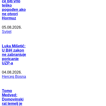
će biti vrlo
teško
pogođen ako
ne otvori
Hormuz
05.08.2026.
Svijet
Luka Mišetić:
U BiH zakon
ne zabranjuje
poricanje
UZP-a
04.08.2026.
Herceg Bosna
Tomo
Medved:
Domovinski
rat temelj je