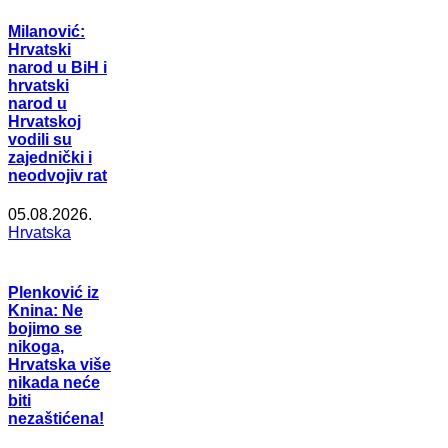
Milanović:
Hrvatski
narod u BiH i
hrvatski
narod u
Hrvatskoj
vodili su
zajednički i
neodvojiv rat
05.08.2026.
Hrvatska
Plenković iz
Knina: Ne
bojimo se
nikoga,
Hrvatska više
nikada neće
biti
nezaštićena!