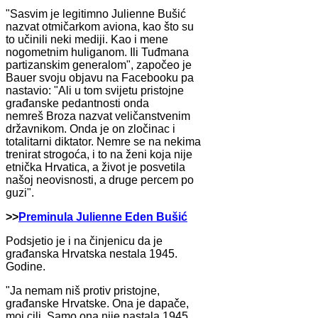
"Sasvim je legitimno Julienne Bušić
nazvat otmičarkom aviona, kao što su
to učinili neki mediji. Kao i mene
nogometnim huliganom. Ili Tuđmana
partizanskim generalom", započeo je
Bauer svoju objavu na Facebooku pa
nastavio: "Ali u tom svijetu pristojne
građanske pedantnosti onda
nemreš Broza nazvat veličanstvenim
državnikom. Onda je on zločinac i
totalitarni diktator. Nemre se na nekima
trenirat strogoća, i to na ženi koja nije
etnička Hrvatica, a život je posvetila
našoj neovisnosti, a druge percem po
guzi".
>>
Preminula Julienne Eden Bušić
Podsjetio je i na činjenicu da je
građanska Hrvatska nestala 1945.
Godine.
"Ja nemam niš protiv pristojne,
građanske Hrvatske. Ona je dapače,
moj cilj. Samo ona nije nastala 1945.