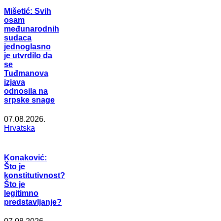
Mišetić: Svih
osam
međunarodnih
sudaca
jednoglasno
je utvrdilo da
se
Tuđmanova
izjava
odnosila na
srpske snage
07.08.2026.
Hrvatska
Konaković:
Što je
konstitutivnost?
Što je
legitimno
predstavljanje?