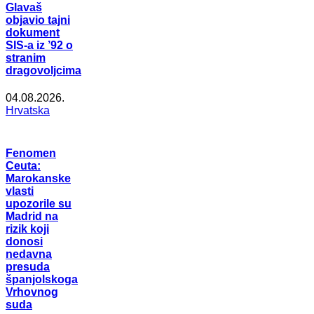
Glavaš
objavio tajni
dokument
SIS-a iz ’92 o
stranim
dragovoljcima
04.08.2026.
Hrvatska
Fenomen
Ceuta:
Marokanske
vlasti
upozorile su
Madrid na
rizik koji
donosi
nedavna
presuda
španjolskoga
Vrhovnog
suda