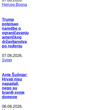
07.08.2026.
Herceg Bosna
Trump
potpisao
naredbe o
ograničavanju
američkog
državljanstva
po rođenju
07.08.2026.
Svijet
Ante Šušnjar:
Hrvati nisu
napadali,
nego su
branili svoje
domove
06.08.2026.