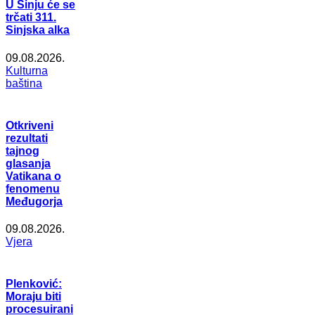
U Sinju će se
trčati 311.
Sinjska alka
09.08.2026.
Kulturna
baština
Otkriveni
rezultati
tajnog
glasanja
Vatikana o
fenomenu
Međugorja
09.08.2026.
Vjera
Plenković:
Moraju biti
procesuirani