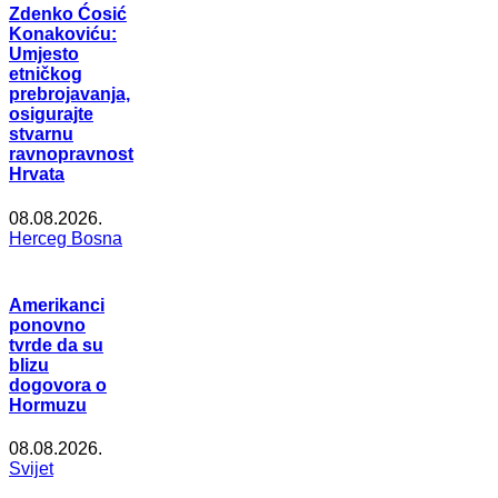
Zdenko Ćosić
Konakoviću:
Umjesto
etničkog
prebrojavanja,
osigurajte
stvarnu
ravnopravnost
Hrvata
08.08.2026.
Herceg Bosna
Amerikanci
ponovno
tvrde da su
blizu
dogovora o
Hormuzu
08.08.2026.
Svijet