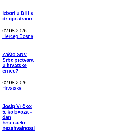
Izbori u BiH s
druge strane
02.08.2026.
Herceg Bosna
Zašto SNV
Srbe pretvara
u hrvatske
crnce?
02.08.2026.
Hrvatska
Josip Vričko:
5. kolovoza –
dan
bošnjačke
nezahvalnosti