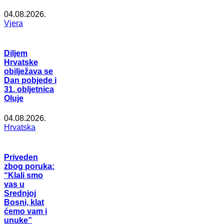
04.08.2026.
Vjera
Diljem
Hrvatske
obilježava se
Dan pobjede i
31. obljetnica
Oluje
04.08.2026.
Hrvatska
Priveden
zbog poruka:
“Klali smo
vas u
Srednjoj
Bosni, klat
ćemo vam i
unuke”