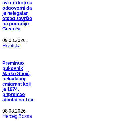
svi oni koji su
odgovorni da
je nelegalan
otpad završio
na području
Gospića
09.08.2026.
Hrvatska
Preminuo
pukovnik
Marko Stipić,
nekadašnji
emigrant koji
je 1974.
pripremao
atentat na Tita
08.08.2026.
Herceg Bosna