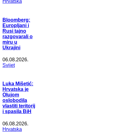
Hrvatska
Bloomberg:
Europljani i
Rusi tajno
razgovarali o
miru u
Ukrajini
06.08.2026.
Svijet
Luka Mišetić:
Hrvatska je
Olujom
oslobodila
vlastiti teritorij
i spasila BiH
06.08.2026.
Hrvatska