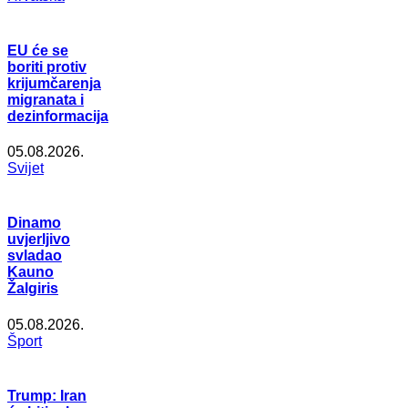
EU će se
boriti protiv
krijumčarenja
migranata i
dezinformacija
05.08.2026.
Svijet
Dinamo
uvjerljivo
svladao
Kauno
Žalgiris
05.08.2026.
Šport
Trump: Iran