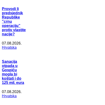
Provodi li
predsjednik
Republike
“crnu
operaciju”
protiv vlastite
nacije?
07.08.2026.
Hrvatska
Sanacija
otpada u
Gospiću
mogla bi
koštati i do
125 mil. eura
07.08.2026.
Hrvatska