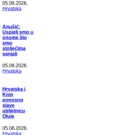
05.08.2026.
Hrvatska
Anušić:
Uspjeli smo u
onome što
smo
stoljećima
sanjali
05.08.2026.
Hrvatska
Hrvatska i
Knin
ponosno
slave
obljetnicu
Oluje
05.08.2026.
Hrvatska