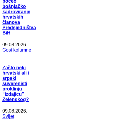
počeo
bošnjačko
kadroviranje
hrvatskih
članova
Predsjedništva
BiH
09.08.2026.
Gost kolumne
Zašto neki
hrvatski ali i
srpski
suverenisti
proklinju
“izdajicu”
Zelenskog?
09.08.2026.
Svijet