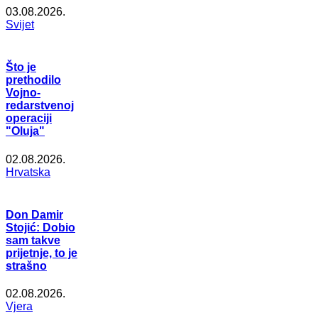
03.08.2026.
Svijet
Što je
prethodilo
Vojno-
redarstvenoj
operaciji
"Oluja"
02.08.2026.
Hrvatska
Don Damir
Stojić: Dobio
sam takve
prijetnje, to je
strašno
02.08.2026.
Vjera