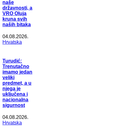
naše
državnosti, a
VRO Oluja
kruna svih
naših bitaka
04.08.2026.
Hrvatska
Turudić:
Trenutačno
imamo jedan
veliki
predmet, a u
njega je
uključena i
nacionalna
sigurnost
04.08.2026.
Hrvatska