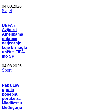
04.08.2026.
Svijet
UEFA s
Azijom i
Amerikama
pokreće
natjecanje
koje bi moglo
uništiti FIFA-
ino SP
04.08.2026.
Šport
Papa Lav
uputio
posebnu
poruku za
Mladifest u
Međugorju