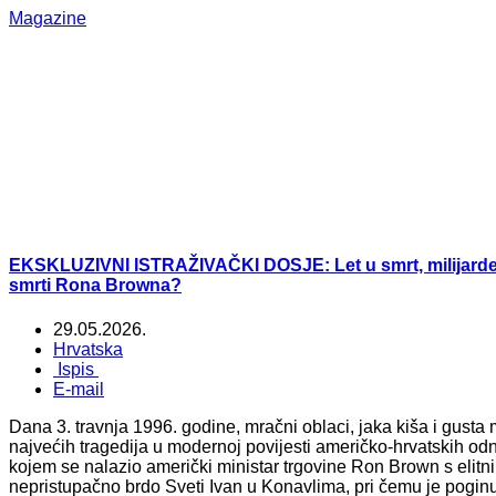
Magazine
EKSKLUZIVNI ISTRAŽIVAČKI DOSJE: Let u smrt, milijarde do
smrti Rona Browna?
29.05.2026.
Hrvatska
Ispis
E-mail
Dana 3. travnja 1996. godine, mračni oblaci, jaka kiša i gusta
najvećih tragedija u modernoj povijesti američko-hrvatskih od
kojem se nalazio američki ministar trgovine Ron Brown s elit
nepristupačno brdo Sveti Ivan u Konavlima, pri čemu je poginu