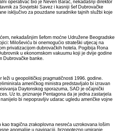
alni operativac bio je Neven Barać, nekadašnji direktor
avnik za Sovjetski Savez i kasniji šef Dubrovačke
ane isključivo za pouzdane suradnike tajnih službi koje
vićem, nekadašnjim šefom moćne Udružene Beogradske
jici: Miloševiću bi onemogućio strateški utjecaj na
om privatizacijom dubrovačkih hotela. Pogibija Rona
ći Dubrovnik u ekonomskom vakuumu koji je dvije godine
mom Dubrovačke banke.
 leži u geopolitičkoj pragmatičnosti 1996. godine.
iminirala američkog ministra predstavljalo bi izravan
otpisivanja Daytonskog sporazuma, SAD je očajnički
ces. Uz to, priznanje Pentagona da je jedna zastarjela
u nanijelo bi nepopravljiv udarac ugledu američke vojne
en kao tragična zrakoplovna nesreća uzrokovana lošim
ne anomalije u navigaciji, brzopotezno umiranje