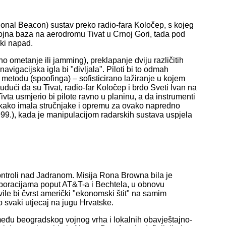
onal Beacon) sustav preko radio-fara Koločep, s kojeg
vojna baza na aerodromu Tivat u Crnoj Gori, tada pod
čki napad.
o ometanje ili jamming), preklapanje dviju različitih
avigacijska igla bi "divljala". Piloti bi to odmah
na metodu (spoofinga) – sofisticirano lažiranje u kojem
udući da su Tivat, radio-far Koločep i brdo Sveti Ivan na
Tivta usmjerio bi pilote ravno u planinu, a da instrumenti
tekako imala stručnjake i opremu za ovako napredno
999.), kada je manipulacijom radarskih sustava uspjela
kontroli nad Jadranom. Misija Rona Browna bila je
poracijama poput AT&T-a i Bechtela, u obnovu
vile bi čvrst američki "ekonomski štit" na samim
 svaki utjecaj na jugu Hrvatske.
među beogradskog vojnog vrha i lokalnih obavještajno-