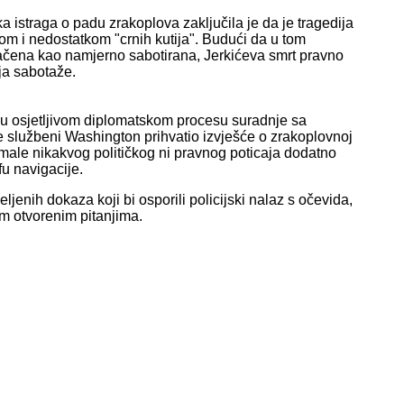
 istraga o padu zrakoplova zaključila je da je tragedija
 i nedostatkom "crnih kutija". Budući da u tom
ačena kao namjerno sabotirana, Jerkićeva smrt pravno
nja sabotaže.
la u osjetljivom diplomatskom procesu suradnje sa
službeni Washington prihvatio izvješće o zrakoplovnoj
 imale nikakvog političkog ni pravnog poticaja dodatno
fu navigacije.
enih dokaza koji bi osporili policijski nalaz s očevida,
m otvorenim pitanjima.