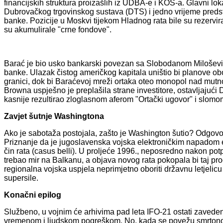
financijskih struktura proizašlih iz UDBA-e i KOS-a. Glavni lok
Dubrovačkog trgovinskog sustava (DTS) i jedno vrijeme predst
banke. Pozicije u Moskvi tijekom Hladnog rata bile su rezervir
su akumulirale "crne fondove".
Barać je bio usko bankarski povezan sa Slobodanom Miloše
banke. Ulazak čistog američkog kapitala uništio bi planove obo
granici, dok bi Baraćevoj mreži ortaka oteo monopol nad mutn
Browna uspješno je preplašila strane investitore, ostavljaju
kasnije rezultirao zloglasnom aferom "Ortački ugovor" i slo
Zavjet šutnje Washingtona
Ako je sabotaža postojala, zašto je Washington šutio? Odgovor
Priznanje da je jugoslavenska vojska elektroničkim napadom el
čin rata (casus belli). U proljeće 1996., neposredno nakon p
trebao mir na Balkanu, a objava novog rata pokopala bi taj pro
regionalna vojska uspjela neprimjetno oboriti državnu letjelic
supersile.
Konačni epilog
Službeno, u vojnim će arhivima pad leta IFO-21 ostati zaved
vremenom i ljudskom pogreškom. No, kada se povežu smrtonos