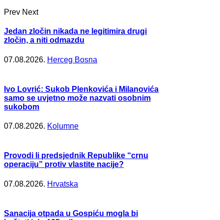
Prev
Next
Jedan zločin nikada ne legitimira drugi
zločin, a niti odmazdu
07.08.2026.
Herceg Bosna
Ivo Lovrić: Sukob Plenkovića i Milanovića
samo se uvjetno može nazvati osobnim
sukobom
07.08.2026.
Kolumne
Provodi li predsjednik Republike “crnu
operaciju” protiv vlastite nacije?
07.08.2026.
Hrvatska
Sanacija otpada u Gospiću mogla bi