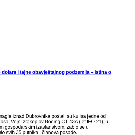
lara i tajne obavještajnog podzemlja – istina o
 magla iznad Dubrovnika postali su kulisa jedne od
nosa. Vojni zrakoplov Boeing CT-43A (let IFO-21), u
nim gospodarskim izaslanstvom, zabio se u
lo svih 35 putnika i članova posade.