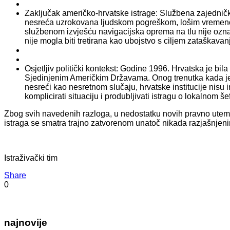
Zaključak američko-hrvatske istrage: Službena zajednička
nesreća uzrokovana ljudskom pogreškom, lošim vremenom
službenom izvješću navigacijska oprema na tlu nije ozn
nije mogla biti tretirana kao ubojstvo s ciljem zataškava
Osjetljiv politički kontekst: Godine 1996. Hrvatska je bi
Sjedinjenim Američkim Državama. Onog trenutka kada je 
nesreći kao nesretnom slučaju, hrvatske institucije nisu
komplicirati situaciju i produbljivati istragu o lokalnom še
Zbog svih navedenih razloga, u nedostatku novih pravno utemelj
istraga se smatra trajno zatvorenom unatoč nikada razjašnjeni
Istraživački tim
Share
0
najnovije