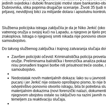
jedinih svjedoka i duboki financijski motivi stare bankarsko-
Dubrovnika, slika poprima drugačije scenarije. Životi 35 ljudi n
prljavoj, nevidljivoj bitci za milijarde dolara i apsolutnu kontr
Službena policijska istraga zaključila je da je Niko Jerkić (o
vatrenog oružja u svojoj kući na Lapadu, a njegovo je tijelo
zrakoplova. Istraga o njegovoj smrti nikada nije ponovno otvo
samoubojstvo.
Do takvog službenog zaključka i trajnog zatvaranja slučaja došlo
Završen policijski očevid: Kriminalistička policija prove
oružje. Preliminarna balistička i forenzička analiza po
nisu pronađeni tragovi borbe niti prisutnost treće osobe,
samoubojstvo.
Nedostatak novih materijalnih dokaza: Iako su u javnosti i
pucanj i jer Jerkić nije ostavio oproštajno pismo, to nij
odvjetništvo ponovno otvorilo istragu, bila bi potrebna 
materijalnim dokazima (novi forenzički nalazi, dokumenti i
njegovom ubojstvu ostale su isključivo na razini javnih 
temeljem za reaktivaciju slučaja.