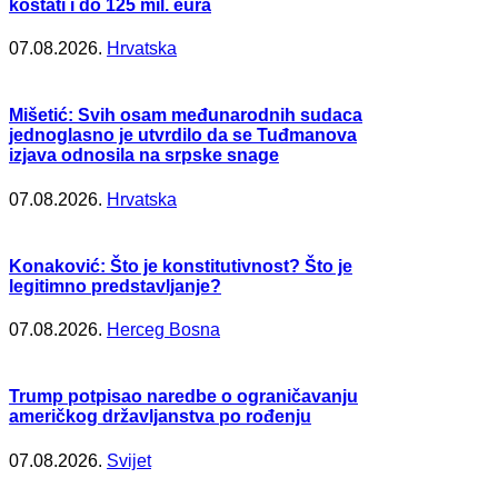
koštati i do 125 mil. eura
07.08.2026.
Hrvatska
Mišetić: Svih osam međunarodnih sudaca
jednoglasno je utvrdilo da se Tuđmanova
izjava odnosila na srpske snage
07.08.2026.
Hrvatska
Konaković: Što je konstitutivnost? Što je
legitimno predstavljanje?
07.08.2026.
Herceg Bosna
Trump potpisao naredbe o ograničavanju
američkog državljanstva po rođenju
07.08.2026.
Svijet