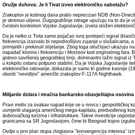
Oružje duhova: Je li Tivat izveo elektroničku sabotažu?
Zrakoplov je kobnog dana pratio neprecizan NDB (Non-Directi
je skrenuo ulijevo. Dugogodišnje istrage upućuju na to da je 
čvrstom kontrolom Vojske Jugoslavije, izvela složen elektroni
Da je netko iz Tivta samo pojačao svoj postojeći signal (klasičn
frekvencija izazvalo bi nepodnošljivo zujanje u slušalicama, a n
primijetili i prekinuli slijetanje. Zbog toga stručnjaci ukazuju 
napadač klonira i frekvenciju i Morzeov kod originalnog fara. B
gotovo savršenoj geografskoj liniji, dominantni lažni signal iz 
u kokpitu ostanu potpuno stabilni. Da je Vojska Jugoslavije i
elektroničko ratovanje, dokazala je samo tri godine kasnije (1
oboriti "nevidljivi" američki zrakoplov F-117A Nighthawk.
Milijarde dolara i mračna bankarsko-obavještajna osovina
Pravi motiv za ovakav napad krije se u novcu i geopolitičkoj 
usmjeriti ulaganja američkog mega-kapitala, predvođenog kor
dubrovačkog turizma i infrastrukture. Takve investicije usposta
granicama sa SR Jugoslavijom, čime bi Beograd trajno izgubio
Ovdje u prvi plan stupa zloglasna "konvergencija interesa" iz