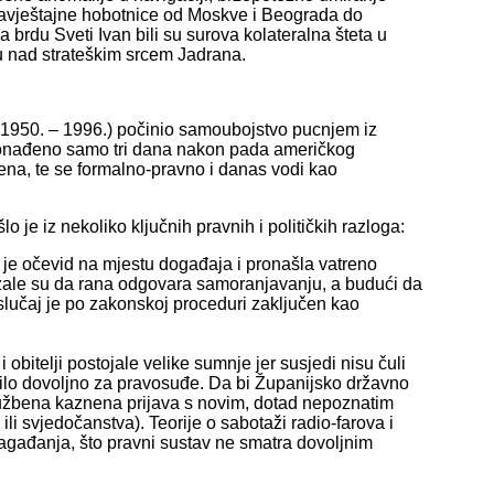
obavještajne hobotnice od Moskve i Beograda do
a brdu Sveti Ivan bili su surova kolateralna šteta u
olu nad strateškim srcem Jadrana.
ko 1950. – 1996.) počinio samoubojstvo pucnjem iz
 pronađeno samo tri dana nakon pada američkog
rena, te se formalno-pravno i danas vodi kao
 je iz nekoliko ključnih pravnih i političkih razloga:
la je očevid na mjestu događaja i pronašla vatreno
kazale su da rana odgovara samoranjavanju, a budući da
 slučaj je po zakonskoj proceduri zaključen kao
 obitelji postojale velike sumnje jer susjedi nisu čuli
e bilo dovoljno za pravosuđe. Da bi Županijsko državno
službena kaznena prijava s novim, dotad nepoznatim
li svjedočanstva). Teorije o sabotaži radio-farova i
nagađanja, što pravni sustav ne smatra dovoljnim