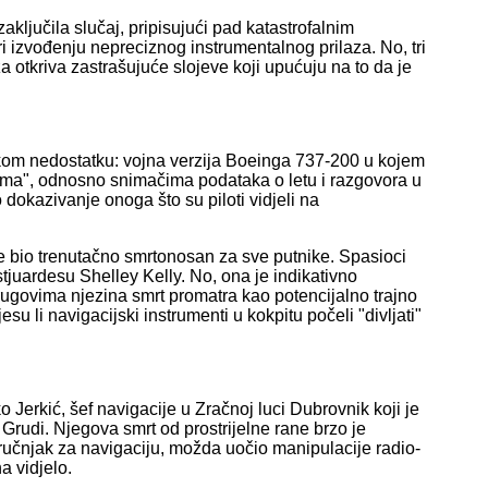
ključila slučaj, pripisujući pad katastrofalnim
 izvođenju nepreciznog instrumentalnog prilaza. No, tri
a otkriva zastrašujuće slojeve koji upućuju na to da je
škom nedostatku: vojna verzija Boeinga 737-200 u kojem
ijama", odnosno snimačima podataka o letu i razgovora u
dokazivanje onoga što su piloti vidjeli na
ije bio trenutačno smrtonosan za sve putnike. Spasioci
stjuardesu Shelley Kelly. No, ona je indikativno
rugovima njezina smrt promatra kao potencijalno trajno
su li navigacijski instrumenti u kokpitu počeli "divljati"
Jerkić, šef navigacije u Zračnoj luci Dubrovnik koji je
Grudi. Njegova smrt od prostrijelne rane brzo je
tručnjak za navigaciju, možda uočio manipulacije radio-
a vidjelo.