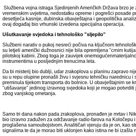
Službena vojna istraga Sjedinjenih Američkih Država brzo je za
vremenskim uvjetima, nedostatku opreme i pogrešci posade pri
desetljeća kasnije, dubinska obavještajna i geopolitička analiz
ovaj događaj bio vrhunski izvedena specijalna operacija.
Ušutkavanje svjedoka i tehnološko "sljepilo"
Službeni narativ o pukoj nesreći počiva na ključnom tehnolo
su letjeli američki dužnosnici nije bila opremljena "crnim kut
pilotskoj kabini. Zbog toga je zauvijek onemogućenmaterijalno 
instrumentima u posljednjim trenucima leta.
Da bi misterij bio dublji, udar zrakoplova u planinu zapravo n
su u repu olupine pronašli živu i svjesnu tehničku narednicu i 
preminula tijekom transporta do bolnice. U obavještajnim se k
"utišavanje" jedinog izravnog svjedoka koji je mogao potvrditi je
zbog vanjskog ometanja.
Samo tri dana nakon pada zrakoplova, pronađen je mrtav i Niko 
bio izravno zadužen za održavanje radio-farova na Koločepu i 
proglašena samoubojstvom. Analitičari vjeruju da je on, kao s
signalima te da je morao biti uklonjen kako istina ne bi izašla n