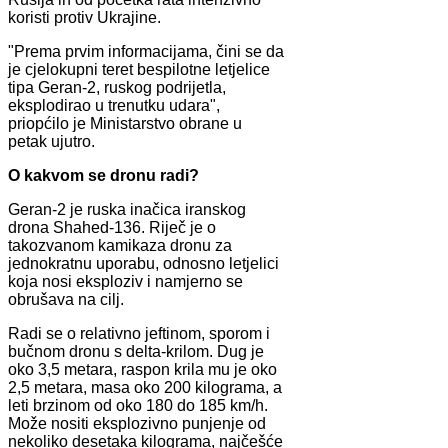
koristi protiv Ukrajine.
"Prema prvim informacijama, čini se da
je cjelokupni teret bespilotne letjelice
tipa Geran-2, ruskog podrijetla,
eksplodirao u trenutku udara",
priopćilo je Ministarstvo obrane u
petak ujutro.
O kakvom se dronu radi?
Geran-2 je ruska inačica iranskog
drona Shahed-136. Riječ je o
takozvanom kamikaza dronu za
jednokratnu uporabu, odnosno letjelici
koja nosi eksploziv i namjerno se
obrušava na cilj.
Radi se o relativno jeftinom, sporom i
bučnom dronu s delta-krilom. Dug je
oko 3,5 metara, raspon krila mu je oko
2,5 metara, masa oko 200 kilograma, a
leti brzinom od oko 180 do 185 km/h.
Može nositi eksplozivno punjenje od
nekoliko desetaka kilograma, najčešće