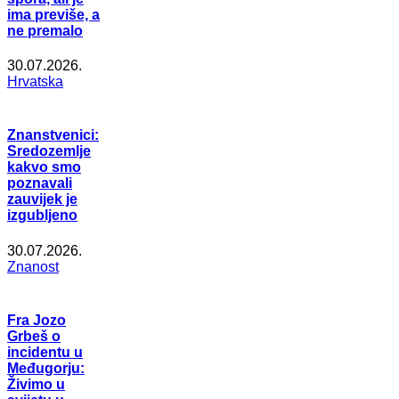
ima previše, a
ne premalo
30.07.2026.
Hrvatska
Znanstvenici:
Sredozemlje
kakvo smo
poznavali
zauvijek je
izgubljeno
30.07.2026.
Znanost
Fra Jozo
Grbeš o
incidentu u
Međugorju:
Živimo u