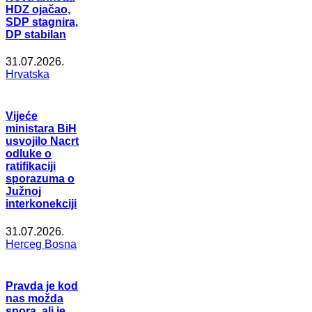
HDZ ojačao,
SDP stagnira,
DP stabilan
31.07.2026.
Hrvatska
Vijeće
ministara BiH
usvojilo Nacrt
odluke o
ratifikaciji
sporazuma o
Južnoj
interkonekciji
31.07.2026.
Herceg Bosna
Pravda je kod
nas možda
spora, ali je