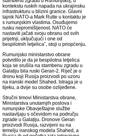
stambenu zgradu u Rumunjskoj, u
kontekstu ruskih napada na ukrajinsku
infrastrukturu u blizini granice. Glavni
tajnik NATO-a Mark Rutte u kontaktu je
s rumunjskim vlastima. Osuđujemo
rusku nepromišljenost. NATO će
nastaviti jačati svoju obranu od svih
prijetnji, uključujući i one od
bespilotnih letjelica", stoji u priopćenju.
Rumunjsko ministarstvo obrane
potvrdilo je da je bespilotna letjelica
koja se srušila na stambenu zgradu u
Galațiju bila ruski Geran-2. Riječ je o
dronu koji Rusija proizvodi po uzoru
na iranski model Shahed. Istraga je u
tijeku, a dvije su osobe ozlijeđene.
Stručni timovi Ministarstva obrane,
Ministarstva unutarnjih poslova i
rumunjske Obavještajne službe
nastavljaju s očevidom na području
zgrade u Galațiju. Dronove Geran
proizvodi Rusija, razvijeni su na
temelju iranskog modela Shahed, a
Rusija ih od početka rata intenzivno