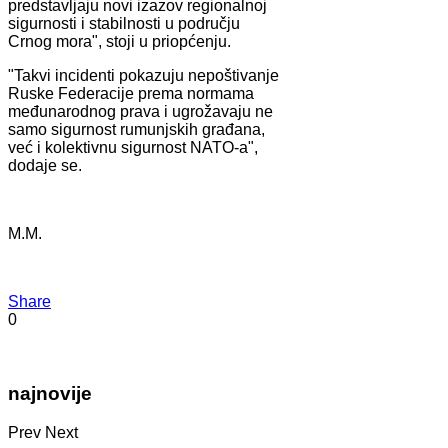
predstavljaju novi izazov regionalnoj
sigurnosti i stabilnosti u području
Crnog mora", stoji u priopćenju.
"Takvi incidenti pokazuju nepoštivanje
Ruske Federacije prema normama
međunarodnog prava i ugrožavaju ne
samo sigurnost rumunjskih građana,
već i kolektivnu sigurnost NATO-a",
dodaje se.
M.M.
Share
0
najnovije
Prev
Next