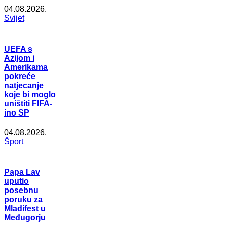
04.08.2026.
Svijet
UEFA s
Azijom i
Amerikama
pokreće
natjecanje
koje bi moglo
uništiti FIFA-
ino SP
04.08.2026.
Šport
Papa Lav
uputio
posebnu
poruku za
Mladifest u
Međugorju