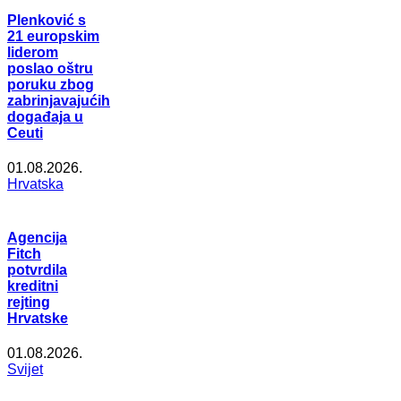
Plenković s
21 europskim
liderom
poslao oštru
poruku zbog
zabrinjavajućih
događaja u
Ceuti
01.08.2026.
Hrvatska
Agencija
Fitch
potvrdila
kreditni
rejting
Hrvatske
01.08.2026.
Svijet