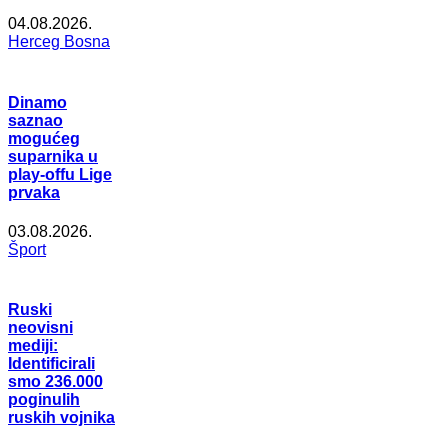
04.08.2026.
Herceg Bosna
Dinamo
saznao
mogućeg
suparnika u
play-offu Lige
prvaka
03.08.2026.
Šport
Ruski
neovisni
mediji:
Identificirali
smo 236.000
poginulih
ruskih vojnika