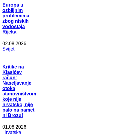
Europa u
ozbiljnim
problemima
zbog niskih
vodostaja
Rijeka
02.08.2026.
Svijet
Kritike na
Klasićev
račun:
Naseljavanje
otoka
stanovništvom
koje nije
hrvatsko, nije
palo na pamet
ni Brozu!
01.08.2026.
Hrvatska