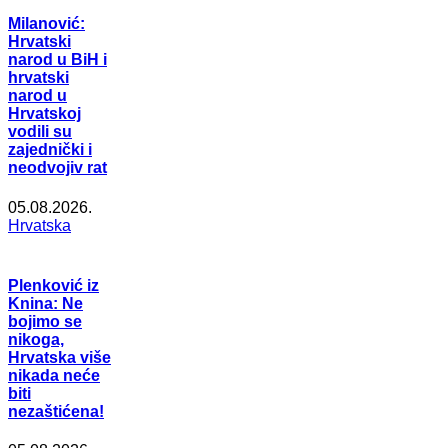
Milanović:
Hrvatski
narod u BiH i
hrvatski
narod u
Hrvatskoj
vodili su
zajednički i
neodvojiv rat
05.08.2026.
Hrvatska
Plenković iz
Knina: Ne
bojimo se
nikoga,
Hrvatska više
nikada neće
biti
nezaštićena!