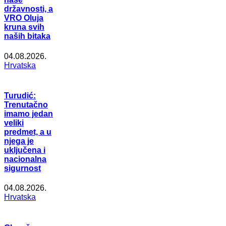
državnosti, a
VRO Oluja
kruna svih
naših bitaka
04.08.2026.
Hrvatska
Turudić:
Trenutačno
imamo jedan
veliki
predmet, a u
njega je
uključena i
nacionalna
sigurnost
04.08.2026.
Hrvatska