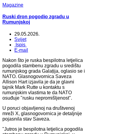
Magazine
Ruski dron pogodio zgradu u
Rumunjskoj
29.05.2026.
Svijet
Ispis
E-mail
Nakon što je ruska bespilotna letjelica
pogodila stambenu zgradu u središtu
rumunjskog grada Galațija, oglasio se i
NATO. Glasnogovornica Saveza
Allison Hart izjavila je da je glavni
tajnik Mark Rutte u kontaktu s
rumunjskim vlastima te da NATO
osuđuje "rusku nepromišljenost".
U poruci objavljenoj na društvenoj
mreži X, glasnogovornica je detaljnije
pojasnila stav Saveza.
"Jutros je bespilotna letjelica pogodila