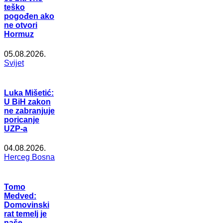
teško
pogođen ako
ne otvori
Hormuz
05.08.2026.
Svijet
Luka Mišetić:
U BiH zakon
ne zabranjuje
poricanje
UZP-a
04.08.2026.
Herceg Bosna
Tomo
Medved:
Domovinski
rat temelj je
naše