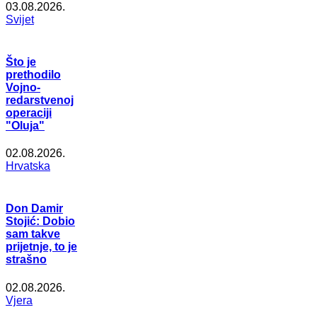
03.08.2026.
Svijet
Što je
prethodilo
Vojno-
redarstvenoj
operaciji
"Oluja"
02.08.2026.
Hrvatska
Don Damir
Stojić: Dobio
sam takve
prijetnje, to je
strašno
02.08.2026.
Vjera