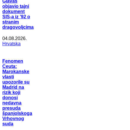
Glavaš
objavio tajni
dokument
SIS-a iz ’92 o
stranim
dragovoljcima
04.08.2026.
Hrvatska
Fenomen
Ceuta:
Marokanske
vlasti
upozorile su
Madrid na
rizik koji
donosi
nedavna
presuda
španjolskoga
Vrhovnog
suda