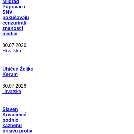
Milorad
Pupovac i
SNV
pokušavaju
cenzurirati
znanost i
medije
30.07.2026.
Hrvatska
Uhićen Željko
Kerum
30.07.2026.
Hrvatska
Slaven
Kovačević
podnio
kaznenu
prijavu protiv