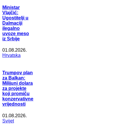
Ministar
Vlajčić:
Ugostitelji u
Dalmaciji
ilegalno
uvoze meso
iz Srbije
01.08.2026.
Hrvatska
Trumpov plan
za Balkan:
Milijuni dolara
za projekte
koji promiču
konzervativne
vrijednosti
01.08.2026.
Svijet