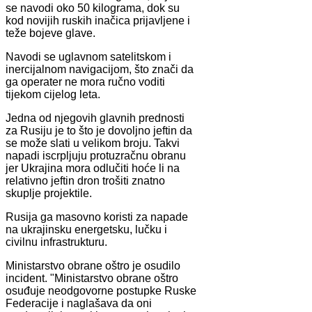
se navodi oko 50 kilograma, dok su
kod novijih ruskih inačica prijavljene i
teže bojeve glave.
Navodi se uglavnom satelitskom i
inercijalnom navigacijom, što znači da
ga operater ne mora ručno voditi
tijekom cijelog leta.
Jedna od njegovih glavnih prednosti
za Rusiju je to što je dovoljno jeftin da
se može slati u velikom broju. Takvi
napadi iscrpljuju protuzračnu obranu
jer Ukrajina mora odlučiti hoće li na
relativno jeftin dron trošiti znatno
skuplje projektile.
Rusija ga masovno koristi za napade
na ukrajinsku energetsku, lučku i
civilnu infrastrukturu.
Ministarstvo obrane oštro je osudilo
incident. "Ministarstvo obrane oštro
osuđuje neodgovorne postupke Ruske
Federacije i naglašava da oni