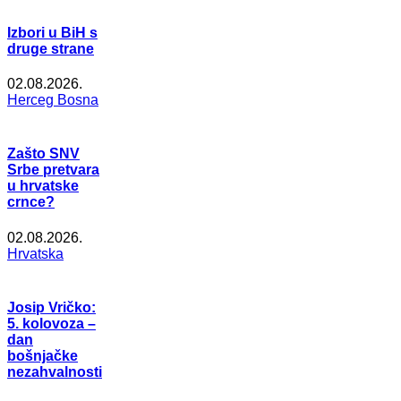
Izbori u BiH s
druge strane
02.08.2026.
Herceg Bosna
Zašto SNV
Srbe pretvara
u hrvatske
crnce?
02.08.2026.
Hrvatska
Josip Vričko:
5. kolovoza –
dan
bošnjačke
nezahvalnosti