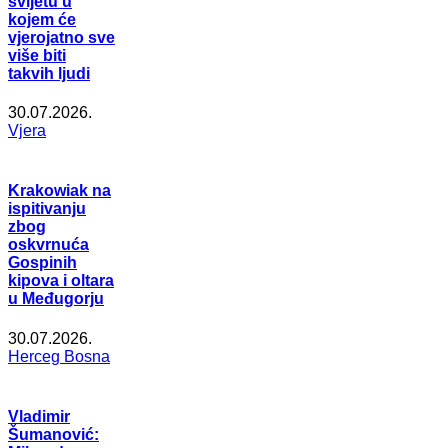
svijetu u
kojem će
vjerojatno sve
više biti
takvih ljudi
30.07.2026.
Vjera
Krakowiak na
ispitivanju
zbog
oskvrnuća
Gospinih
kipova i oltara
u Međugorju
30.07.2026.
Herceg Bosna
Vladimir
Šumanović: