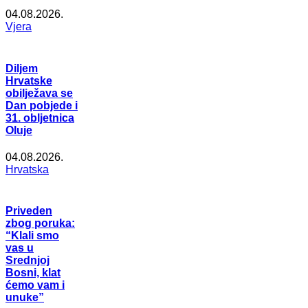
04.08.2026.
Vjera
Diljem
Hrvatske
obilježava se
Dan pobjede i
31. obljetnica
Oluje
04.08.2026.
Hrvatska
Priveden
zbog poruka:
“Klali smo
vas u
Srednjoj
Bosni, klat
ćemo vam i
unuke”