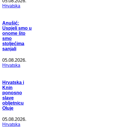
05.08.2026.
Hrvatska
Anušić:
Uspjeli smo u
onome što
smo
stoljećima
sanjali
05.08.2026.
Hrvatska
Hrvatska i
Knin
ponosno
slave
obljetnicu
Oluje
05.08.2026.
Hrvatska