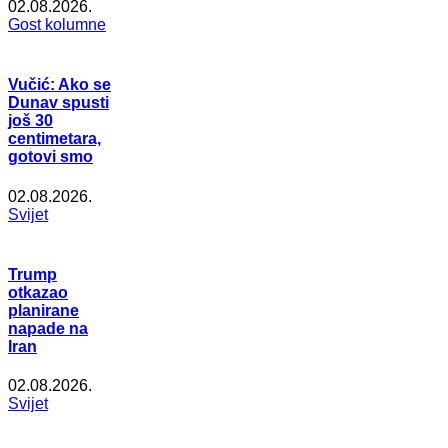
02.08.2026.
Gost kolumne
Vučić: Ako se
Dunav spusti
još 30
centimetara,
gotovi smo
02.08.2026.
Svijet
Trump
otkazao
planirane
napade na
Iran
02.08.2026.
Svijet