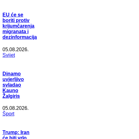
EU će se
boriti protiv
krijumčarenja
migranata i
dezinformacija
05.08.2026.
Svijet
Dinamo
uvjerljivo
svladao
Kauno
Žalgiris
05.08.2026.
Šport
Trump: Iran
će biti vrlo