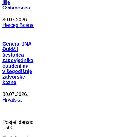
Ilije
Cvitanovića
30.07.2026.
Herceg Bosna
General JNA
Đukić i
šestorica
zapovjednika
osuđeni na
višegodišnje
zatvorske
kazne
30.07.2026.
Hrvatska
Posjeti danas:
1500