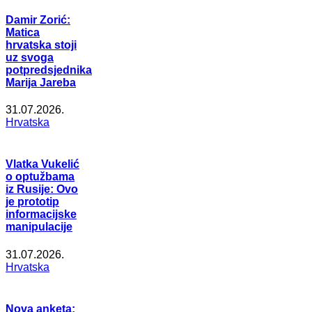
Damir Zorić:
Matica
hrvatska stoji
uz svoga
potpredsjednika
Marija Jareba
31.07.2026.
Hrvatska
Vlatka Vukelić
o optužbama
iz Rusije: Ovo
je prototip
informacijske
manipulacije
31.07.2026.
Hrvatska
Nova anketa: