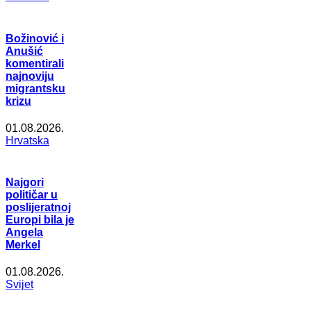
Božinović i
Anušić
komentirali
najnoviju
migrantsku
krizu
01.08.2026.
Hrvatska
Najgori
političar u
poslijeratnoj
Europi bila je
Angela
Merkel
01.08.2026.
Svijet