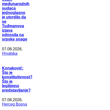
međunarodnih
sudaca
jednoglasno
je utvrdilo da
se
Tuđmanova
izjava
odnosila na
srpske snage
07.08.2026.
Hrvatska
Konaković:
Što je
konstitutivnost?
Što je
legitimno
predstavljanje?
07.08.2026.
Herceg Bosna