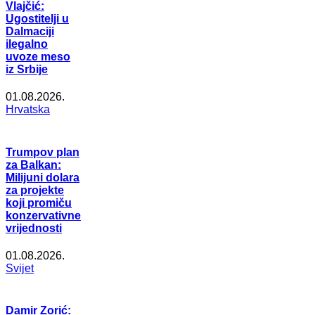
Vlajčić:
Ugostitelji u
Dalmaciji
ilegalno
uvoze meso
iz Srbije
01.08.2026.
Hrvatska
Trumpov plan
za Balkan:
Milijuni dolara
za projekte
koji promiču
konzervativne
vrijednosti
01.08.2026.
Svijet
Damir Zorić: