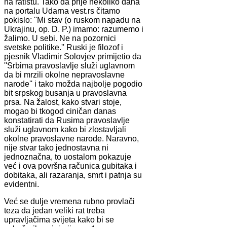
na ratištu. Tako da prije nekoliko dana
na portalu Udarna vest.rs čitamo
pokislo: ''Mi stav (o ruskom napadu na
Ukrajinu, op. D. P.) imamo: razumemo i
žalimo. U sebi. Ne na pozornici
svetske politike.'' Ruski je filozof i
pjesnik Vladimir Solovjev primijetio da
''Srbima pravoslavlje služi uglavnom
da bi mrzili okolne nepravoslavne
narode'' i tako možda najbolje pogodio
bit srpskog busanja u pravoslavna
prsa. Na žalost, kako stvari stoje,
mogao bi tkogod ciničan danas
konstatirati da Rusima pravoslavlje
služi uglavnom kako bi zlostavljali
okolne pravoslavne narode. Naravno,
nije stvar tako jednostavna ni
jednoznačna, to uostalom pokazuje
već i ova površna računica gubitaka i
dobitaka, ali razaranja, smrt i patnja su
evidentni.
Već se dulje vremena rubno provlači
teza da jedan veliki rat treba
upravljačima svijeta kako bi se