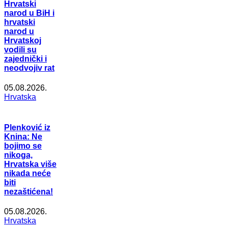
Hrvatski
narod u BiH i
hrvatski
narod u
Hrvatskoj
vodili su
zajednički i
neodvojiv rat
05.08.2026.
Hrvatska
Plenković iz
Knina: Ne
bojimo se
nikoga,
Hrvatska više
nikada neće
biti
nezaštićena!
05.08.2026.
Hrvatska