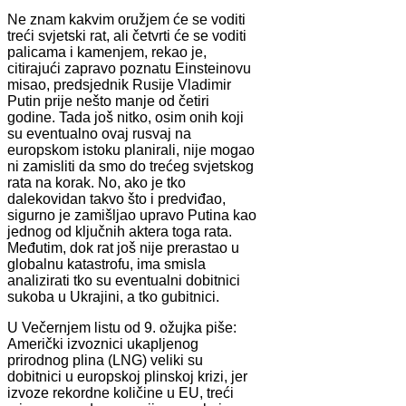
Ne znam kakvim oružjem će se voditi
treći svjetski rat, ali četvrti će se voditi
palicama i kamenjem, rekao je,
citirajući zapravo poznatu Einsteinovu
misao, predsjednik Rusije Vladimir
Putin prije nešto manje od četiri
godine. Tada još nitko, osim onih koji
su eventualno ovaj rusvaj na
europskom istoku planirali, nije mogao
ni zamisliti da smo do trećeg svjetskog
rata na korak. No, ako je tko
dalekovidan takvo što i predviđao,
sigurno je zamišljao upravo Putina kao
jednog od ključnih aktera toga rata.
Međutim, dok rat još nije prerastao u
globalnu katastrofu, ima smisla
analizirati tko su eventualni dobitnici
sukoba u Ukrajini, a tko gubitnici.
U Večernjem listu od 9. ožujka piše:
Američki izvoznici ukapljenog
prirodnog plina (LNG) veliki su
dobitnici u europskoj plinskoj krizi, jer
izvoze rekordne količine u EU, treći