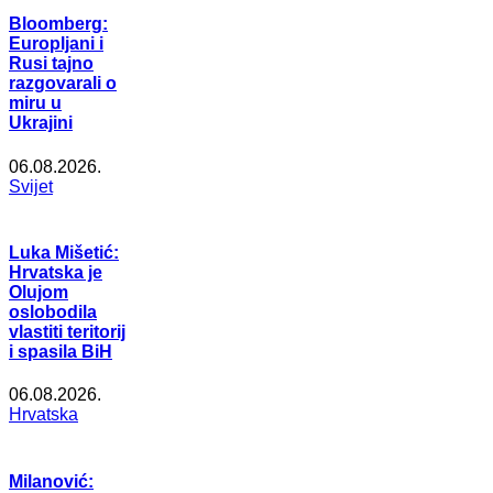
Bloomberg:
Europljani i
Rusi tajno
razgovarali o
miru u
Ukrajini
06.08.2026.
Svijet
Luka Mišetić:
Hrvatska je
Olujom
oslobodila
vlastiti teritorij
i spasila BiH
06.08.2026.
Hrvatska
Milanović: