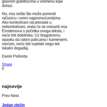
glavnim gubitnicima u vremenu koje
dolazi.
No, ima nešto što može pomrsiti
računicu i onim najpromućurnijima.
Ako kontrolirani rat preraste u
nekontrolirani, onda će se ostvariti ona
Einsteinova s početka ovoga teksta, i
neće biti dobitnika. Uz blagotvornu
opasku da ratovi palicama i kamenjem,
srećom, neće biti svjetski nego tek
lokalni događaj.
Damir Pešorda
Share
0
najnovije
Prev
Next
Jedan zločin