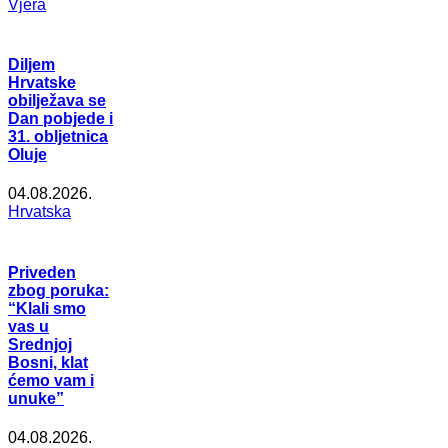
Vjera
Diljem
Hrvatske
obilježava se
Dan pobjede i
31. obljetnica
Oluje
04.08.2026.
Hrvatska
Priveden
zbog poruka:
“Klali smo
vas u
Srednjoj
Bosni, klat
ćemo vam i
unuke”
04.08.2026.