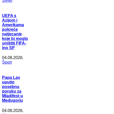
Svijet
UEFA s
Azijom i
Amerikama
pokreće
natjecanje
koje bi moglo
uništiti FIFA-
ino SP
04.08.2026.
Šport
Papa Lav
uputio
posebnu
poruku za
Mladifest u
Međugorju
04.08.2026.