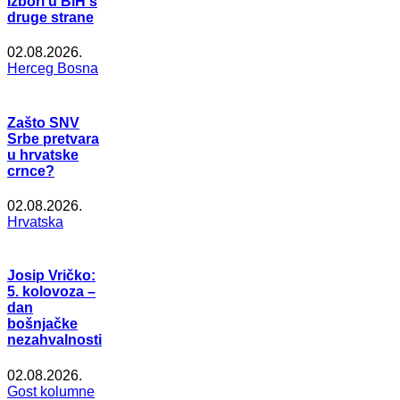
Izbori u BiH s
druge strane
02.08.2026.
Herceg Bosna
Zašto SNV
Srbe pretvara
u hrvatske
crnce?
02.08.2026.
Hrvatska
Josip Vričko:
5. kolovoza –
dan
bošnjačke
nezahvalnosti
02.08.2026.
Gost kolumne