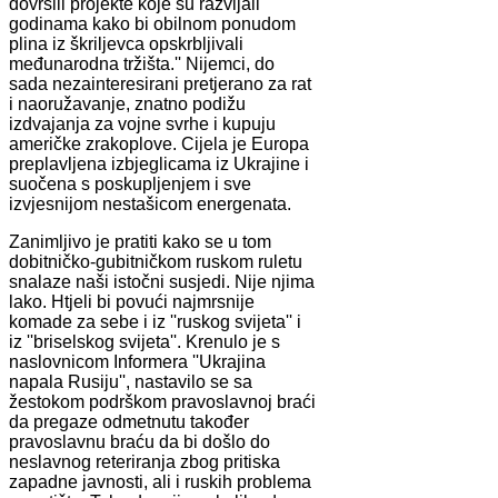
dovršili projekte koje su razvijali
godinama kako bi obilnom ponudom
plina iz škriljevca opskrbljivali
međunarodna tržišta.'' Nijemci, do
sada nezainteresirani pretjerano za rat
i naoružavanje, znatno podižu
izdvajanja za vojne svrhe i kupuju
američke zrakoplove. Cijela je Europa
preplavljena izbjeglicama iz Ukrajine i
suočena s poskupljenjem i sve
izvjesnijom nestašicom energenata.
Zanimljivo je pratiti kako se u tom
dobitničko-gubitničkom ruskom ruletu
snalaze naši istočni susjedi. Nije njima
lako. Htjeli bi povući najmrsnije
komade za sebe i iz ''ruskog svijeta'' i
iz ''briselskog svijeta''. Krenulo je s
naslovnicom Informera ''Ukrajina
napala Rusiju'', nastavilo se sa
žestokom podrškom pravoslavnoj braći
da pregaze odmetnutu također
pravoslavnu braću da bi došlo do
neslavnog reteriranja zbog pritiska
zapadne javnosti, ali i ruskih problema