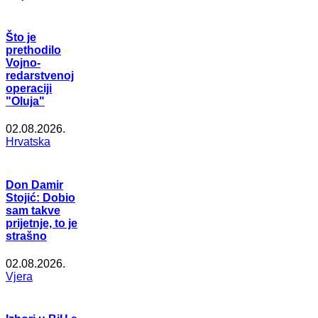
Što je
prethodilo
Vojno-
redarstvenoj
operaciji
"Oluja"
02.08.2026.
Hrvatska
Don Damir
Stojić: Dobio
sam takve
prijetnje, to je
strašno
02.08.2026.
Vjera