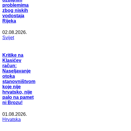
problemima
zbog niskih
vodostaja
Rijeka
02.08.2026.
Svijet
Kritike na
Klasićev
račun:
Naseljavanje
otoka
stanovništvom
koje nije
hrvatsko, nije
palo na pamet
ni Brozu!
01.08.2026.
Hrvatska