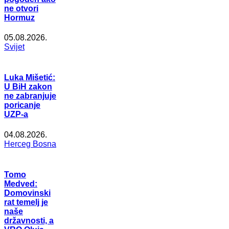
ne otvori
Hormuz
05.08.2026.
Svijet
Luka Mišetić:
U BiH zakon
ne zabranjuje
poricanje
UZP-a
04.08.2026.
Herceg Bosna
Tomo
Medved:
Domovinski
rat temelj je
naše
državnosti, a