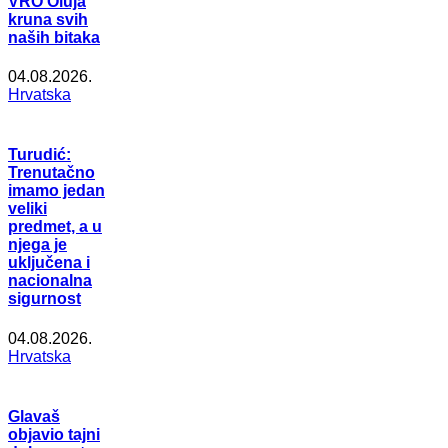
VRO Oluja
kruna svih
naših bitaka
04.08.2026.
Hrvatska
Turudić:
Trenutačno
imamo jedan
veliki
predmet, a u
njega je
uključena i
nacionalna
sigurnost
04.08.2026.
Hrvatska
Glavaš
objavio tajni