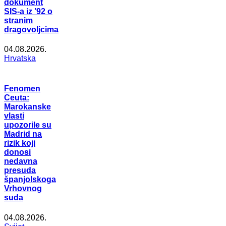
dokument
SIS-a iz ’92 o
stranim
dragovoljcima
04.08.2026.
Hrvatska
Fenomen
Ceuta:
Marokanske
vlasti
upozorile su
Madrid na
rizik koji
donosi
nedavna
presuda
španjolskoga
Vrhovnog
suda
04.08.2026.