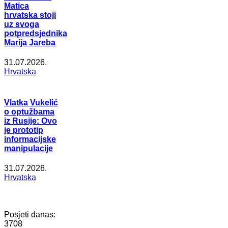
Matica
hrvatska stoji
uz svoga
potpredsjednika
Marija Jareba
31.07.2026.
Hrvatska
Vlatka Vukelić
o optužbama
iz Rusije: Ovo
je prototip
informacijske
manipulacije
31.07.2026.
Hrvatska
Posjeti danas:
3708