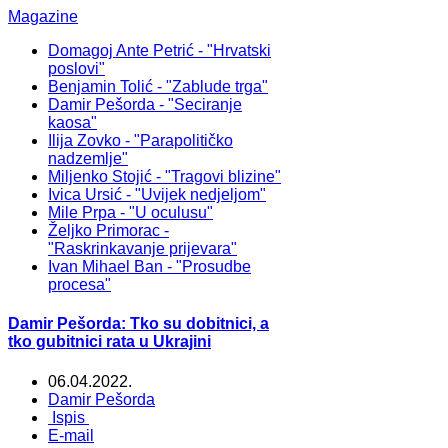
Magazine
Domagoj Ante Petrić - "Hrvatski
poslovi"
Benjamin Tolić - "Zablude trga"
Damir Pešorda - "Seciranje
kaosa"
Ilija Zovko - "Parapolitičko
nadzemlje"
Miljenko Stojić - "Tragovi blizine"
Ivica Ursić - "Uvijek nedjeljom"
Mile Prpa - "U oculusu"
Željko Primorac -
"Raskrinkavanje prijevara"
Ivan Mihael Ban - "Prosudbe
procesa"
Damir Pešorda: Tko su dobitnici, a
tko gubitnici rata u Ukrajini
06.04.2022.
Damir Pešorda
Ispis
E-mail