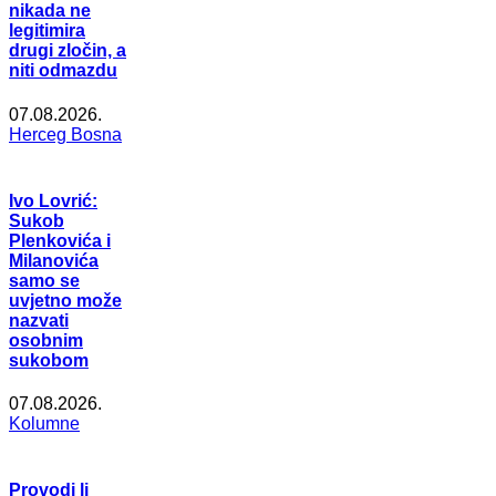
nikada ne
legitimira
drugi zločin, a
niti odmazdu
07.08.2026.
Herceg Bosna
Ivo Lovrić:
Sukob
Plenkovića i
Milanovića
samo se
uvjetno može
nazvati
osobnim
sukobom
07.08.2026.
Kolumne
Provodi li