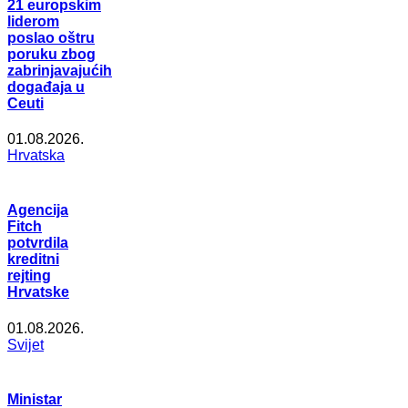
21 europskim
liderom
poslao oštru
poruku zbog
zabrinjavajućih
događaja u
Ceuti
01.08.2026.
Hrvatska
Agencija
Fitch
potvrdila
kreditni
rejting
Hrvatske
01.08.2026.
Svijet
Ministar