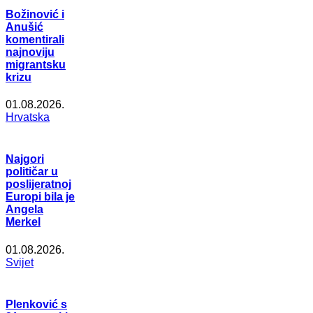
Božinović i
Anušić
komentirali
najnoviju
migrantsku
krizu
01.08.2026.
Hrvatska
Najgori
političar u
poslijeratnoj
Europi bila je
Angela
Merkel
01.08.2026.
Svijet
Plenković s