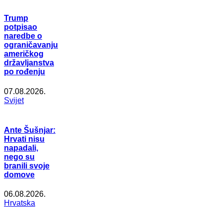
Trump
potpisao
naredbe o
ograničavanju
američkog
državljanstva
po rođenju
07.08.2026.
Svijet
Ante Šušnjar:
Hrvati nisu
napadali,
nego su
branili svoje
domove
06.08.2026.
Hrvatska