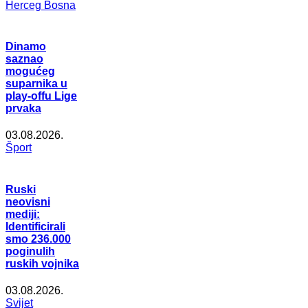
Herceg Bosna
Dinamo
saznao
mogućeg
suparnika u
play-offu Lige
prvaka
03.08.2026.
Šport
Ruski
neovisni
mediji:
Identificirali
smo 236.000
poginulih
ruskih vojnika
03.08.2026.
Svijet