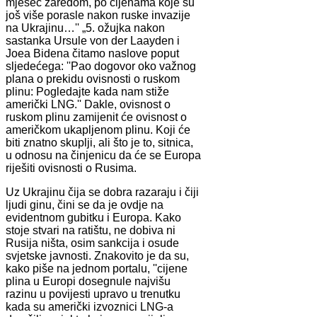
mjesec zaredom, po cijenama koje su
još više porasle nakon ruske invazije
na Ukrajinu…'' „5. ožujka nakon
sastanka Ursule von der Laayden i
Joea Bidena čitamo naslove poput
sljedećega: ''Pao dogovor oko važnog
plana o prekidu ovisnosti o ruskom
plinu: Pogledajte kada nam stiže
američki LNG.'' Dakle, ovisnost o
ruskom plinu zamijenit će ovisnost o
američkom ukapljenom plinu. Koji će
biti znatno skuplji, ali što je to, sitnica,
u odnosu na činjenicu da će se Europa
riješiti ovisnosti o Rusima.
Uz Ukrajinu čija se dobra razaraju i čiji
ljudi ginu, čini se da je ovdje na
evidentnom gubitku i Europa. Kako
stoje stvari na ratištu, ne dobiva ni
Rusija ništa, osim sankcija i osude
svjetske javnosti. Znakovito je da su,
kako piše na jednom portalu, ''cijene
plina u Europi dosegnule najvišu
razinu u povijesti upravo u trenutku
kada su američki izvoznici LNG-a