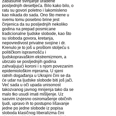
zabašurile svinjarije urađene
posljednjih desetljeća. Bilo kako bilo, o
ratu su govori poletno i lakomisleno
kao nikada do sada. Ono što mene u
svemu tomu posebno brine jest
činjenica da su posljednjih nekoliko
godina na prepad posmicane
tradicionalne ljudske slobode, kao što
su sloboda govora, kretanja,
nepovredivost privatne svojine i dr.
Krenulo je to još u prošlom stoljeću s
političkom ispravnošću i
ljudskopravaškim ekstremizmom, a
ubrzalo se posljednjih godina
zahvaljujući koroni i s njom povezanim
epidemiološkim mjerama. U sjeni
ratnih događanja u Ukrajini čini se da
će udar na ljudske slobode biti još jači.
Već sada u oči upada unisonost
takozvanog javnog mnijenja tako da se
malo tko usudi imati mišljenje. Uz
sasvim izvjesno osiromašenje običnih
ljudi, upravo ih to postupno lišavanje
jedne po jedne slobode iz popisa
sloboda klasičnog liberalizma čini