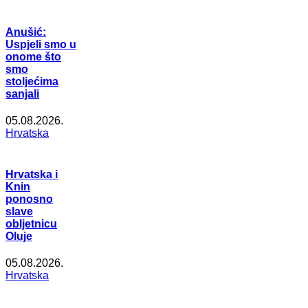
Anušić:
Uspjeli smo u
onome što
smo
stoljećima
sanjali
05.08.2026.
Hrvatska
Hrvatska i
Knin
ponosno
slave
obljetnicu
Oluje
05.08.2026.
Hrvatska