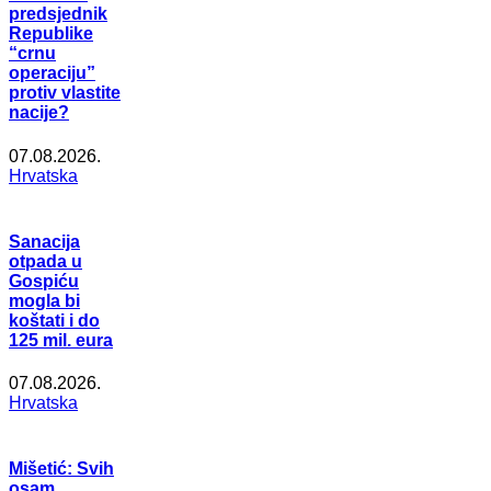
predsjednik
Republike
“crnu
operaciju”
protiv vlastite
nacije?
07.08.2026.
Hrvatska
Sanacija
otpada u
Gospiću
mogla bi
koštati i do
125 mil. eura
07.08.2026.
Hrvatska
Mišetić: Svih
osam