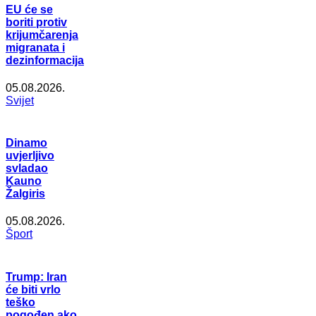
EU će se
boriti protiv
krijumčarenja
migranata i
dezinformacija
05.08.2026.
Svijet
Dinamo
uvjerljivo
svladao
Kauno
Žalgiris
05.08.2026.
Šport
Trump: Iran
će biti vrlo
teško
pogođen ako