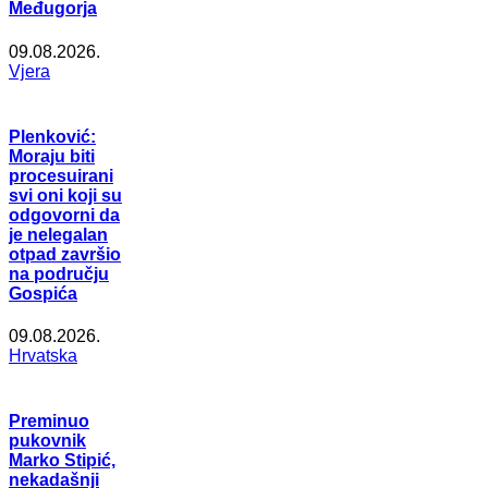
Međugorja
09.08.2026.
Vjera
Plenković:
Moraju biti
procesuirani
svi oni koji su
odgovorni da
je nelegalan
otpad završio
na području
Gospića
09.08.2026.
Hrvatska
Preminuo
pukovnik
Marko Stipić,
nekadašnji