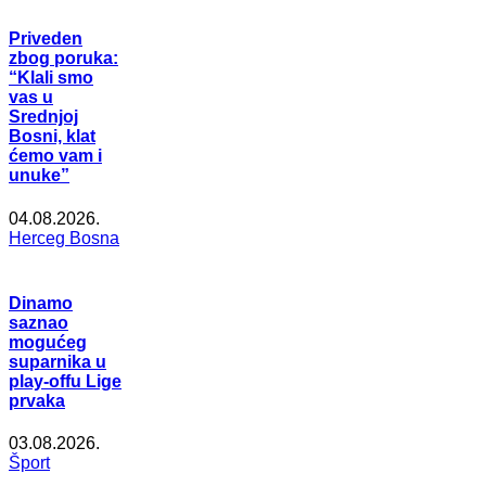
Priveden
zbog poruka:
“Klali smo
vas u
Srednjoj
Bosni, klat
ćemo vam i
unuke”
04.08.2026.
Herceg Bosna
Dinamo
saznao
mogućeg
suparnika u
play-offu Lige
prvaka
03.08.2026.
Šport