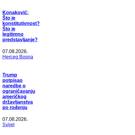
Konaković:
Što je
konstitutivnost?
Što je
legitimno
predstavljanje?
07.08.2026.
Herceg Bosna
Trump
potpisao
naredbe o
ograničavanju
američkog
državljanstva
po rođenju
07.08.2026.
Svijet