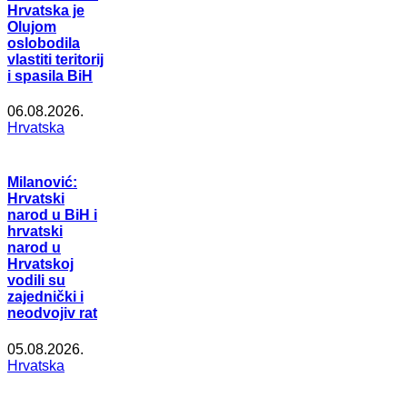
Hrvatska je
Olujom
oslobodila
vlastiti teritorij
i spasila BiH
06.08.2026.
Hrvatska
Milanović:
Hrvatski
narod u BiH i
hrvatski
narod u
Hrvatskoj
vodili su
zajednički i
neodvojiv rat
05.08.2026.
Hrvatska