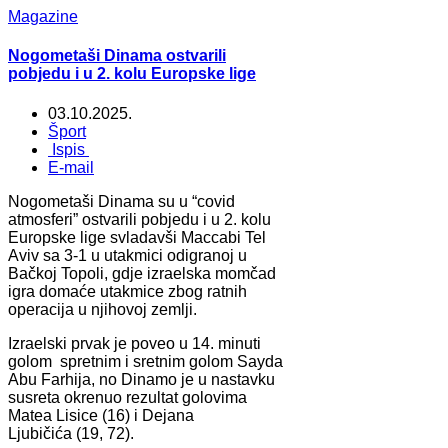
Magazine
Nogometaši Dinama ostvarili
pobjedu i u 2. kolu Europske lige
03.10.2025.
Šport
Ispis
E-mail
Nogometaši Dinama su u “covid
atmosferi” ostvarili pobjedu i u 2. kolu
Europske lige svladavši Maccabi Tel
Aviv sa 3-1 u utakmici odigranoj u
Bačkoj Topoli, gdje izraelska momčad
igra domaće utakmice zbog ratnih
operacija u njihovoj zemlji.
Izraelski prvak je poveo u 14. minuti
golom spretnim i sretnim golom Sayda
Abu Farhija, no Dinamo je u nastavku
susreta okrenuo rezultat golovima
Matea Lisice (16) i Dejana
Ljubičića (19, 72).