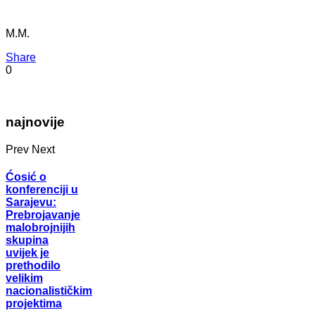
M.M.
Share
0
najnovije
Prev
Next
Ćosić o
konferenciji u
Sarajevu:
Prebrojavanje
malobrojnijih
skupina
uvijek je
prethodilo
velikim
nacionalističkim
projektima