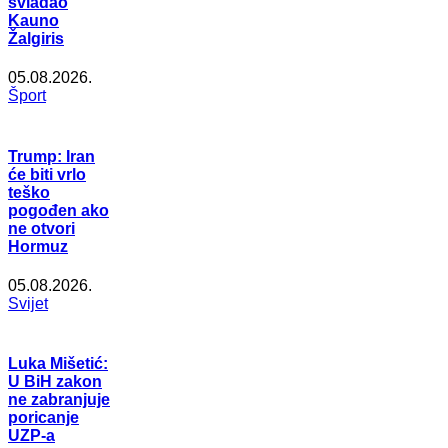
svladao
Kauno
Žalgiris
05.08.2026.
Šport
Trump: Iran
će biti vrlo
teško
pogođen ako
ne otvori
Hormuz
05.08.2026.
Svijet
Luka Mišetić:
U BiH zakon
ne zabranjuje
poricanje
UZP-a