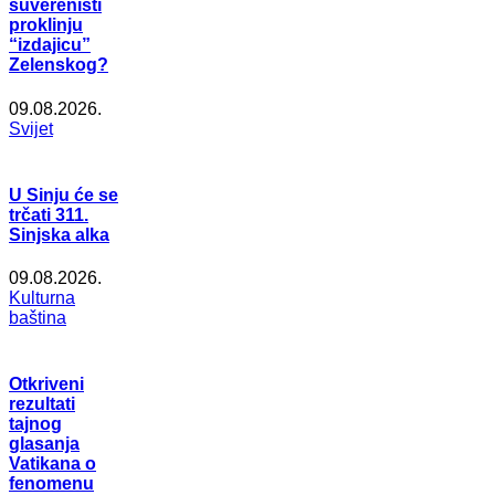
suverenisti
proklinju
“izdajicu”
Zelenskog?
09.08.2026.
Svijet
U Sinju će se
trčati 311.
Sinjska alka
09.08.2026.
Kulturna
baština
Otkriveni
rezultati
tajnog
glasanja
Vatikana o
fenomenu