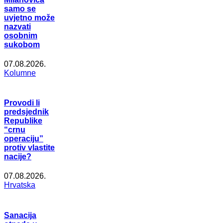
samo se
uvjetno može
nazvati
osobnim
sukobom
07.08.2026.
Kolumne
Provodi li
predsjednik
Republike
“crnu
operaciju”
protiv vlastite
nacije?
07.08.2026.
Hrvatska
Sanacija