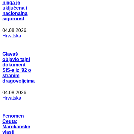
njega je
uključena i
nacionalna
sigurnost
04.08.2026.
Hrvatska
Glavaš
objavio tajni
dokument
SIS-a iz ’92 o
stranim
dragovoljcima
04.08.2026.
Hrvatska
Fenomen
Ceuta:
Marokanske
vlasti