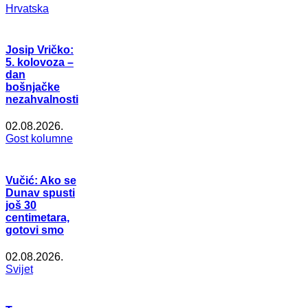
Hrvatska
Josip Vričko:
5. kolovoza –
dan
bošnjačke
nezahvalnosti
02.08.2026.
Gost kolumne
Vučić: Ako se
Dunav spusti
još 30
centimetara,
gotovi smo
02.08.2026.
Svijet