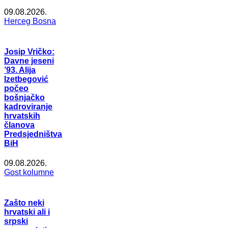
09.08.2026.
Herceg Bosna
Josip Vričko:
Davne jeseni
’93. Alija
Izetbegović
počeo
bošnjačko
kadroviranje
hrvatskih
članova
Predsjedništva
BiH
09.08.2026.
Gost kolumne
Zašto neki
hrvatski ali i
srpski