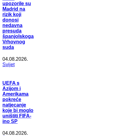
upozorile su
Madrid na
rizik koji
donosi
nedavna
presuda
španjolskoga
Vrhovnog
suda
04.08.2026.
Svijet
UEFA s
Azijom i
Amerikama
pokreće
natjecanje
koje bi moglo
uništiti FIFA-
ino SP
04.08.2026.