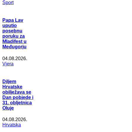
Šport
Papa Lav
uputio
posebnu
poruku za
Mladifest u
Međugorju
04.08.2026.
Vjera
Diljem
Hrvatske
obilježava se
Dan pobjede i
31. obljetnica
Oluje
04.08.2026.
Hrvatska