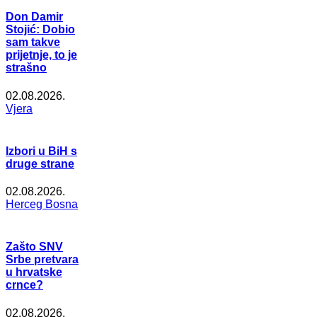
Don Damir
Stojić: Dobio
sam takve
prijetnje, to je
strašno
02.08.2026.
Vjera
Izbori u BiH s
druge strane
02.08.2026.
Herceg Bosna
Zašto SNV
Srbe pretvara
u hrvatske
crnce?
02.08.2026.