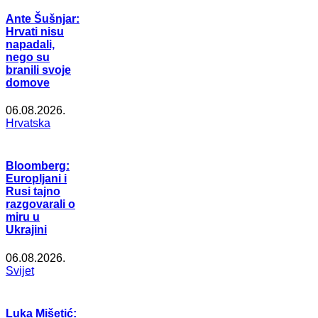
Ante Šušnjar:
Hrvati nisu
napadali,
nego su
branili svoje
domove
06.08.2026.
Hrvatska
Bloomberg:
Europljani i
Rusi tajno
razgovarali o
miru u
Ukrajini
06.08.2026.
Svijet
Luka Mišetić: