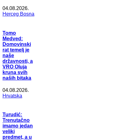
04.08.2026.
Herceg Bosna
Tomo
Medved:
Domovinski
rat temelj je
naše
državnosti, a
VRO Oluja
kruna svih
naših bitaka
04.08.2026.
Hrvatska
Turudić:
Trenutačno
imamo jedan
veliki
predmet, a u