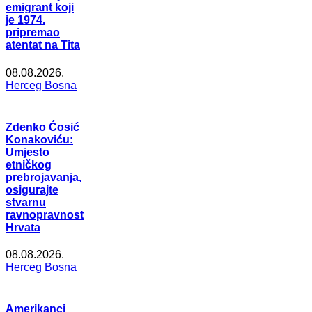
emigrant koji
je 1974.
pripremao
atentat na Tita
08.08.2026.
Herceg Bosna
Zdenko Ćosić
Konakoviću:
Umjesto
etničkog
prebrojavanja,
osigurajte
stvarnu
ravnopravnost
Hrvata
08.08.2026.
Herceg Bosna
Amerikanci