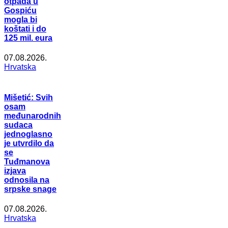
otpada u
Gospiću
mogla bi
koštati i do
125 mil. eura
07.08.2026.
Hrvatska
Mišetić: Svih
osam
međunarodnih
sudaca
jednoglasno
je utvrdilo da
se
Tuđmanova
izjava
odnosila na
srpske snage
07.08.2026.
Hrvatska