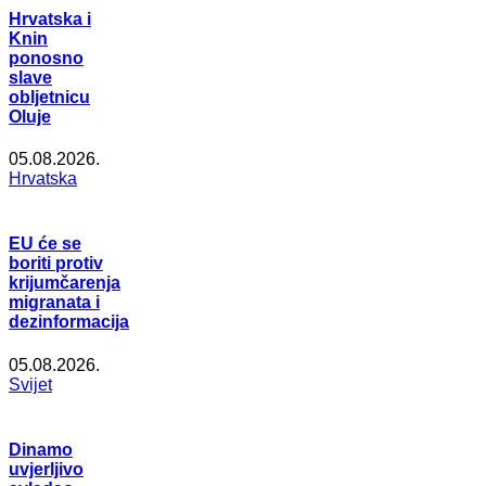
Hrvatska i
Knin
ponosno
slave
obljetnicu
Oluje
05.08.2026.
Hrvatska
EU će se
boriti protiv
krijumčarenja
migranata i
dezinformacija
05.08.2026.
Svijet
Dinamo
uvjerljivo