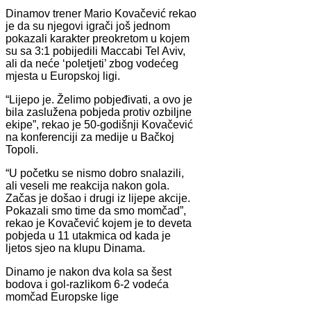
Dinamov trener Mario Kovačević rekao
je da su njegovi igrači još jednom
pokazali karakter preokretom u kojem
su sa 3:1 pobijedili Maccabi Tel Aviv,
ali da neće ‘poletjeti’ zbog vodećeg
mjesta u Europskoj ligi.
“Lijepo je. Želimo pobjeđivati, a ovo je
bila zaslužena pobjeda protiv ozbiljne
ekipe”, rekao je 50-godišnji Kovačević
na konferenciji za medije u Bačkoj
Topoli.
“U početku se nismo dobro snalazili,
ali veseli me reakcija nakon gola.
Začas je došao i drugi iz lijepe akcije.
Pokazali smo time da smo momčad”,
rekao je Kovačević kojem je to deveta
pobjeda u 11 utakmica od kada je
ljetos sjeo na klupu Dinama.
Dinamo je nakon dva kola sa šest
bodova i gol-razlikom 6-2 vodeća
momčad Europske lige