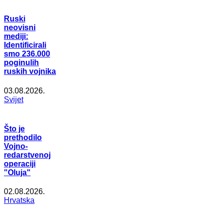
Ruski
neovisni
mediji:
Identificirali
smo 236.000
poginulih
ruskih vojnika
03.08.2026.
Svijet
Što je
prethodilo
Vojno-
redarstvenoj
operaciji
"Oluja"
02.08.2026.
Hrvatska