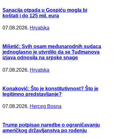
Sanacija otpada u Gospiću mogla bi
koštati i do 125 mil. eura
07.08.2026.
Hrvatska
Mišetić: Svih osam međunarodnih sudaca
jednoglasno je utvrdilo da se Tuđmanova
izjava odnosila na srpske snage
07.08.2026.
Hrvatska
Konaković: Što je konstitutivnost? Što je
legitimno predstavljanje?
07.08.2026.
Herceg Bosna
Trump potpisao naredbe o ograničavanju
američkog državljanstva po rođenju