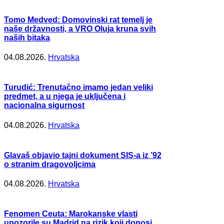
Tomo Medved: Domovinski rat temelj je
naše državnosti, a VRO Oluja kruna svih
naših bitaka
04.08.2026.
Hrvatska
Turudić: Trenutačno imamo jedan veliki
predmet, a u njega je uključena i
nacionalna sigurnost
04.08.2026.
Hrvatska
Glavaš objavio tajni dokument SIS-a iz ’92
o stranim dragovoljcima
04.08.2026.
Hrvatska
Fenomen Ceuta: Marokanske vlasti
upozorile su Madrid na rizik koji donosi