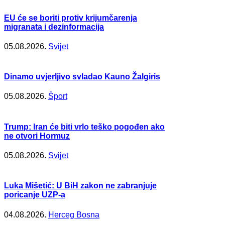
EU će se boriti protiv krijumčarenja
migranata i dezinformacija
05.08.2026.
Svijet
Dinamo uvjerljivo svladao Kauno Žalgiris
05.08.2026.
Šport
Trump: Iran će biti vrlo teško pogođen ako
ne otvori Hormuz
05.08.2026.
Svijet
Luka Mišetić: U BiH zakon ne zabranjuje
poricanje UZP-a
04.08.2026.
Herceg Bosna