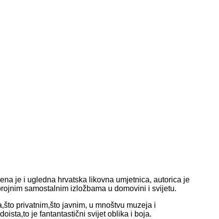
na je i ugledna hrvatska likovna umjetnica, autorica je
rojnim samostalnim izložbama u domovini i svijetu.
,što privatnim,što javnim, u mnoštvu muzeja i
oista,to je fantantastični svijet oblika i boja.