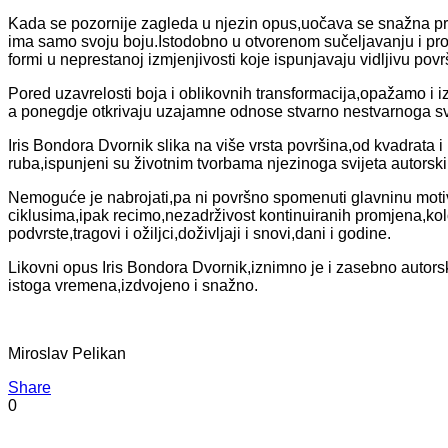
Kada se pozornije zagleda u njezin opus,uočava se snažna pris
ima samo svoju boju.Istodobno u otvorenom sučeljavanju i p
formi u neprestanoj izmjenjivosti koje ispunjavaju vidljivu povr
Pored uzavrelosti boja i oblikovnih transformacija,opažamo i i
a ponegdje otkrivaju uzajamne odnose stvarno nestvarnoga svij
Iris Bondora Dvornik slika na više vrsta površina,od kvadrata i 
ruba,ispunjeni su životnim tvorbama njezinoga svijeta autorsk
Nemoguće je nabrojati,pa ni površno spomenuti glavninu motiva
ciklusima,ipak recimo,nezadrživost kontinuiranih promjena,kolo
podvrste,tragovi i ožiljci,doživljaji i snovi,dani i godine.
Likovni opus Iris Bondora Dvornik,iznimno je i zasebno autor
istoga vremena,izdvojeno i snažno.
Miroslav Pelikan
Share
0