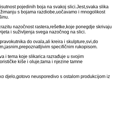
utnost pojedinih boja na svakoj slici.Jest,svaka slika
rožimanju s bojama razdiobe,uočavamo i mnogolikost
šinu.
zrazitu nazočnost rastera,rešetke,koje ponegdje skrivaju
eta i suživljenja svega nazočnog na slici.
pravokutnika do ovala,ali kreira i skulpture,svi,do
im,jasnim,prepoznatljivim specifičnim rukopisom.
 i tema koje slikarica razrađuje u svojim
rističke kiše i oluje,tama i njezine tamne
sko djelo,gotovo neusporedivo s ostalom produkcijom iz