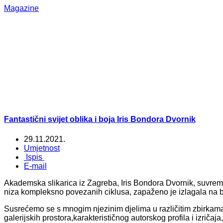
Magazine
Fantastični svijet oblika i boja Iris Bondora Dvornik
29.11.2021.
Umjetnost
Ispis
E-mail
Akademska slikarica iz Zagreba, Iris Bondora Dvornik, suvreme
niza kompleksno povezanih ciklusa, zapaženo je izlagala na b
Susrećemo se s mnogim njezinim djelima u različitim zbirkama
galerijskih prostora,karakterističnog autorskog profila i izričaja,d