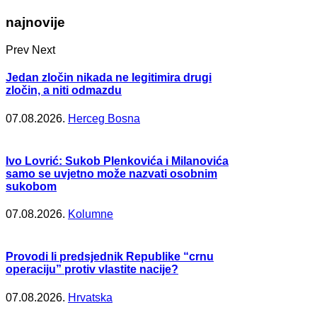
najnovije
Prev
Next
Jedan zločin nikada ne legitimira drugi
zločin, a niti odmazdu
07.08.2026.
Herceg Bosna
Ivo Lovrić: Sukob Plenkovića i Milanovića
samo se uvjetno može nazvati osobnim
sukobom
07.08.2026.
Kolumne
Provodi li predsjednik Republike “crnu
operaciju” protiv vlastite nacije?
07.08.2026.
Hrvatska