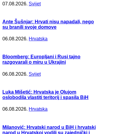
07.08.2026.
Svijet
Ante Šušnjar: Hrvati nisu napadali, nego
su branili svoje domove
06.08.2026.
Hrvatska
Bloomberg: Europljani i Rusi tajno
razgovarali o miru u Ukrajini
06.08.2026.
Svijet
Luka Mišetić: Hrvatska je Olujom
oslobodila vlastiti teritorij i spasila BiH
06.08.2026.
Hrvatska
Milanović: Hrvatski narod u BiH i hrvatski
narod u Hrvatskoj vodili su zajednički i