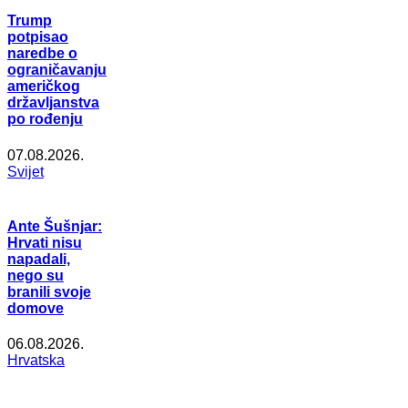
Trump
potpisao
naredbe o
ograničavanju
američkog
državljanstva
po rođenju
07.08.2026.
Svijet
Ante Šušnjar:
Hrvati nisu
napadali,
nego su
branili svoje
domove
06.08.2026.
Hrvatska