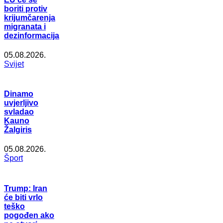
boriti protiv
krijumčarenja
migranata i
dezinformacija
05.08.2026.
Svijet
Dinamo
uvjerljivo
svladao
Kauno
Žalgiris
05.08.2026.
Šport
Trump: Iran
će biti vrlo
teško
pogođen ako