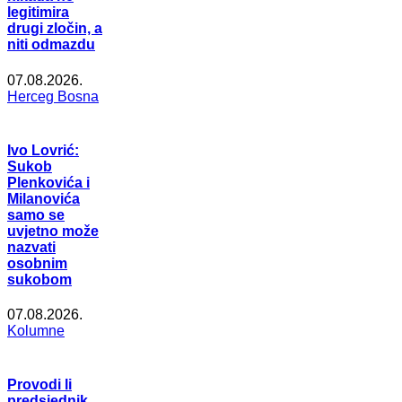
legitimira
drugi zločin, a
niti odmazdu
07.08.2026.
Herceg Bosna
Ivo Lovrić:
Sukob
Plenkovića i
Milanovića
samo se
uvjetno može
nazvati
osobnim
sukobom
07.08.2026.
Kolumne
Provodi li
predsjednik