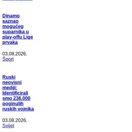
Dinamo
saznao
mogućeg
suparnika u
play-offu Lige
prvaka
03.08.2026.
Šport
Ruski
neovisni
mediji:
Identificirali
smo 236.000
poginulih
ruskih vojnika
03.08.2026.
Svijet