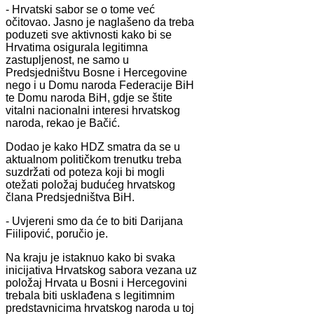
- Hrvatski sabor se o tome već
očitovao. Jasno je naglašeno da treba
poduzeti sve aktivnosti kako bi se
Hrvatima osigurala legitimna
zastupljenost, ne samo u
Predsjedništvu Bosne i Hercegovine
nego i u Domu naroda Federacije BiH
te Domu naroda BiH, gdje se štite
vitalni nacionalni interesi hrvatskog
naroda, rekao je Bačić.
Dodao je kako HDZ smatra da se u
aktualnom političkom trenutku treba
suzdržati od poteza koji bi mogli
otežati položaj budućeg hrvatskog
člana Predsjedništva BiH.
- Uvjereni smo da će to biti Darijana
Fiilipović, poručio je.
Na kraju je istaknuo kako bi svaka
inicijativa Hrvatskog sabora vezana uz
položaj Hrvata u Bosni i Hercegovini
trebala biti usklađena s legitimnim
predstavnicima hrvatskog naroda u toj