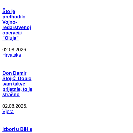
Što je
prethodilo
Vojno-
redarstvenoj
operaciji
"Oluja"
02.08.2026.
Hrvatska
Don Damir
Stojić: Dobio
sam takve
prijetnje, to je
strašno
02.08.2026.
Vjera
Izbori u BiH s