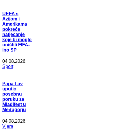
UEFA s
Azijom i
Amerikama
pokreće
natjecanje
koje bi moglo
uništiti FIFA-
ino SP
04.08.2026.
Šport
Papa Lav
uputio
posebnu
poruku za
Mladifest u
Međugorju
04.08.2026.
Vjera