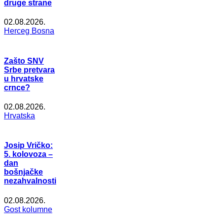
druge strane
02.08.2026.
Herceg Bosna
Zašto SNV
Srbe pretvara
u hrvatske
crnce?
02.08.2026.
Hrvatska
Josip Vričko:
5. kolovoza –
dan
bošnjačke
nezahvalnosti
02.08.2026.
Gost kolumne