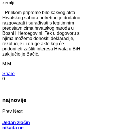
zemlji.
- Prilikom pripreme bilo kakvog akta
Hrvatskog sabora potrebno je dodatno
razgovarati i surađivati s legitimnim
predstavnicima hrvatskog naroda u
Bosni i Hercegovini. Tek u dogovoru s
njima možemo donositi deklaracije,
rezolucije ili druge akte koji će
pridonijeti zaštiti interesa Hrvata u BiH,
zaključio je Bačić.
M.M.
Share
0
najnovije
Prev
Next
Jedan zločin
nikada ne