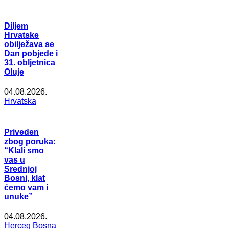
Diljem
Hrvatske
obilježava se
Dan pobjede i
31. obljetnica
Oluje
04.08.2026.
Hrvatska
Priveden
zbog poruka:
“Klali smo
vas u
Srednjoj
Bosni, klat
ćemo vam i
unuke”
04.08.2026.
Herceg Bosna