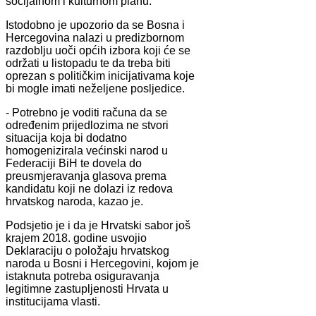
socijalnom i kulturnom planu.
Istodobno je upozorio da se Bosna i
Hercegovina nalazi u predizbornom
razdoblju uoči općih izbora koji će se
održati u listopadu te da treba biti
oprezan s političkim inicijativama koje
bi mogle imati neželjene posljedice.
- Potrebno je voditi računa da se
određenim prijedlozima ne stvori
situacija koja bi dodatno
homogenizirala većinski narod u
Federaciji BiH te dovela do
preusmjeravanja glasova prema
kandidatu koji ne dolazi iz redova
hrvatskog naroda, kazao je.
Podsjetio je i da je Hrvatski sabor još
krajem 2018. godine usvojio
Deklaraciju o položaju hrvatskog
naroda u Bosni i Hercegovini, kojom je
istaknuta potreba osiguravanja
legitimne zastupljenosti Hrvata u
institucijama vlasti.