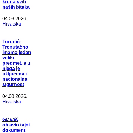
kruna svih
naših bitaka
04.08.2026.
Hrvatska
Turudić:
Trenutačno
imamo jedan
veliki
predmet, a u
njega je
uključena i
nacionalna
sigurnost
04.08.2026.
Hrvatska
Glavaš
objavio tajni
dokument