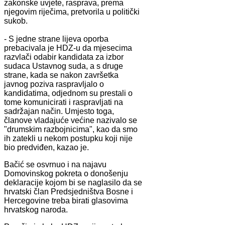
zakonske uvjete, rasprava, prema
njegovim riječima, pretvorila u politički
sukob.
- S jedne strane lijeva oporba
prebacivala je HDZ-u da mjesecima
razvlači odabir kandidata za izbor
sudaca Ustavnog suda, a s druge
strane, kada se nakon završetka
javnog poziva raspravljalo o
kandidatima, odjednom su prestali o
tome komunicirati i raspravljati na
sadržajan način. Umjesto toga,
članove vladajuće većine nazivalo se
"drumskim razbojnicima", kao da smo
ih zatekli u nekom postupku koji nije
bio predviđen, kazao je.
Bačić se osvrnuo i na najavu
Domovinskog pokreta o donošenju
deklaracije kojom bi se naglasilo da se
hrvatski član Predsjedništva Bosne i
Hercegovine treba birati glasovima
hrvatskog naroda.