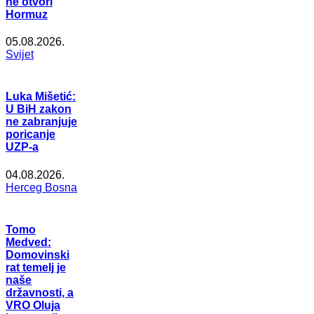
ne otvori
Hormuz
05.08.2026.
Svijet
Luka Mišetić:
U BiH zakon
ne zabranjuje
poricanje
UZP-a
04.08.2026.
Herceg Bosna
Tomo
Medved:
Domovinski
rat temelj je
naše
državnosti, a
VRO Oluja