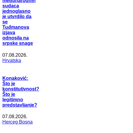
međunarodnih
sudaca
jednoglasno
je utvrdilo da
se
Tuđmanova
izjava
odnosila na
srpske snage
07.08.2026.
Hrvatska
Konaković:
Što je
konstitutivnost?
Što je
legitimno
predstavljanje?
07.08.2026.
Herceg Bosna