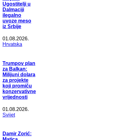
Ugostitelji u
Dalmaciji
ilegalno
uvoze meso
iz Srbije
01.08.2026.
Hrvatska
Trumpov plan
za Balkan:
Milijuni dolara
za projekte
koji promiču
konzervativne
vrijednosti
01.08.2026.
Svijet
Damir Zorić:
Matica