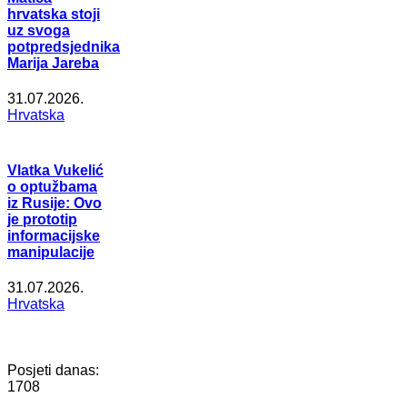
hrvatska stoji
uz svoga
potpredsjednika
Marija Jareba
31.07.2026.
Hrvatska
Vlatka Vukelić
o optužbama
iz Rusije: Ovo
je prototip
informacijske
manipulacije
31.07.2026.
Hrvatska
Posjeti danas:
1708