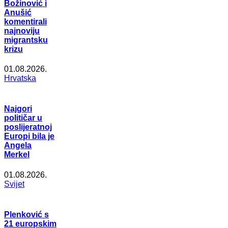
Božinović i
Anušić
komentirali
najnoviju
migrantsku
krizu
01.08.2026.
Hrvatska
Najgori
političar u
poslijeratnoj
Europi bila je
Angela
Merkel
01.08.2026.
Svijet
Plenković s
21 europskim