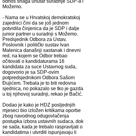
odnos snaga unutar suradnje SDP-a i
Možemo.
- Nama se u Hrvatskoj demokratskoj
zajednici čini da se još jednom
potvrdila činjenica da je SDP i dalje
junior partner u suradnji s Možemo.
Predsjednik Odbora za Ustav,
Poslovnik i politički sustav Ivan
Malenica današnji sastanak i dnevni
red, na kojem se Odbor trebao
očitovati o kandidaturama 16
kandidata za suce Ustavnog suda,
dogovorio je sa SDP-ovim
potpredsjednikom Odbora Sašom
Đujićem. Trebala je to biti redovna
sjednica, no pokazalo se tko je gazda
u toj njihovoj suradnji, rekao je Bačić.
Dodao je kako je HDZ posljednjih
mjeseci bio izložen kritikama oporbe
zbog navodnog odugovlačenja
postupka izbora ustavnih sudaca, dok
se sada, kada je trebalo raspravljati o
kandidatima i utvrditi ispunjavaju li