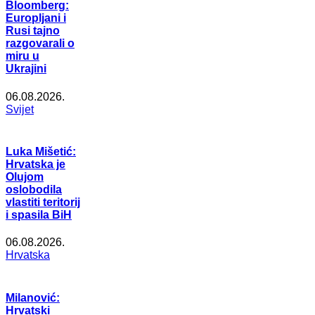
Bloomberg:
Europljani i
Rusi tajno
razgovarali o
miru u
Ukrajini
06.08.2026.
Svijet
Luka Mišetić:
Hrvatska je
Olujom
oslobodila
vlastiti teritorij
i spasila BiH
06.08.2026.
Hrvatska
Milanović:
Hrvatski