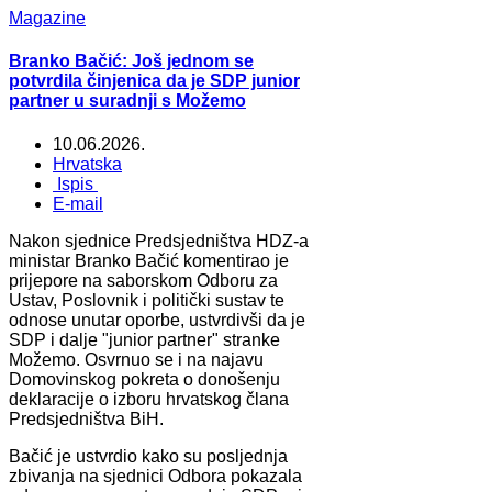
Magazine
Branko Bačić: Još jednom se
potvrdila činjenica da je SDP junior
partner u suradnji s Možemo
10.06.2026.
Hrvatska
Ispis
E-mail
Nakon sjednice Predsjedništva HDZ-a
ministar Branko Bačić komentirao je
prijepore na saborskom Odboru za
Ustav, Poslovnik i politički sustav te
odnose unutar oporbe, ustvrdivši da je
SDP i dalje "junior partner" stranke
Možemo. Osvrnuo se i na najavu
Domovinskog pokreta o donošenju
deklaracije o izboru hrvatskog člana
Predsjedništva BiH.
Bačić je ustvrdio kako su posljednja
zbivanja na sjednici Odbora pokazala