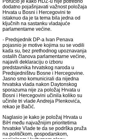
Poručio je kako HDZ-u nije potrebno
dodatno pojašnjavati važnost položaja
Hrvata u Bosni i Hercegovini te
istaknuo da je ta tema bila jedna od
ključnih na sastanku vladajuće
parlamentarne većine.
- Predsjednik DP-a Ivan Penava
pojasnio je motive kojima su se vodili
kada su, bez prethodnog upoznavanja
ostalih članova parlamentarne većine,
najavili deklaraciju o izboru
predstavnika hrvatskog naroda u
Predsjedništvu Bosne i Hercegovine.
Jasno smo komunicirali da nijedna
hrvatska vlada nakon Daytonskog
sporazuma nije za položaj Hrvata u
Bosni i Hercegovini učinila koliko su
učinile tri vlade Andreja Plenkovića,
rekao je Bačić.
Naglasio je kako je položaj Hrvata u
BiH među najvažnijim prioritetima
hrvatske Vlade te da se podrška pruža
na političkom, gospodarskom,