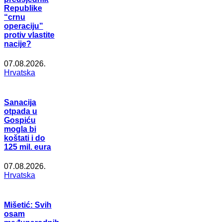
Republike
“crnu
operaciju”
protiv vlastite
nacije?
07.08.2026.
Hrvatska
Sanacija
otpada u
Gospiću
mogla bi
koštati i do
125 mil. eura
07.08.2026.
Hrvatska
Mišetić: Svih
osam