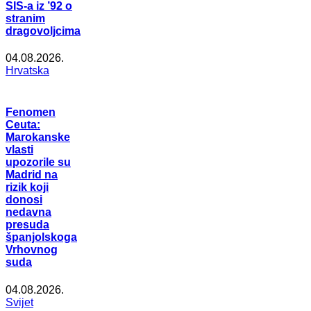
SIS-a iz ’92 o
stranim
dragovoljcima
04.08.2026.
Hrvatska
Fenomen
Ceuta:
Marokanske
vlasti
upozorile su
Madrid na
rizik koji
donosi
nedavna
presuda
španjolskoga
Vrhovnog
suda
04.08.2026.
Svijet