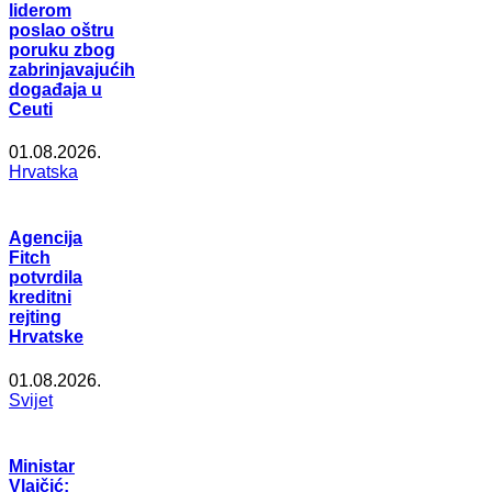
liderom
poslao oštru
poruku zbog
zabrinjavajućih
događaja u
Ceuti
01.08.2026.
Hrvatska
Agencija
Fitch
potvrdila
kreditni
rejting
Hrvatske
01.08.2026.
Svijet
Ministar
Vlajčić: