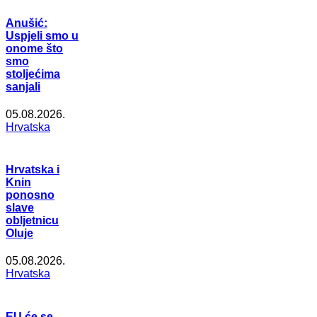
Anušić:
Uspjeli smo u
onome što
smo
stoljećima
sanjali
05.08.2026.
Hrvatska
Hrvatska i
Knin
ponosno
slave
obljetnicu
Oluje
05.08.2026.
Hrvatska
EU će se