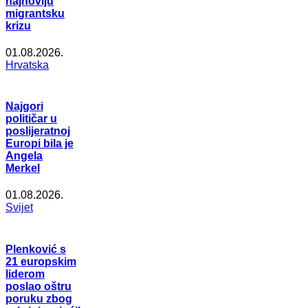
najnoviju
migrantsku
krizu
01.08.2026.
Hrvatska
Najgori
političar u
poslijeratnoj
Europi bila je
Angela
Merkel
01.08.2026.
Svijet
Plenković s
21 europskim
liderom
poslao oštru
poruku zbog