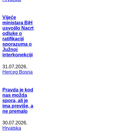
Vijeće
ministara BiH
usvojilo Nacrt
odluke o
ratifikaciji
sporazuma o
Južnoj
interkonekciji
31.07.2026.
Herceg Bosna
Pravda je kod
nas možda
spora, ali je
ima previše, a
ne premalo
30.07.2026.
Hrvatska