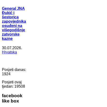
General JNA
Đukić i
šestorica
zapovjednika
osuđeni na
višegodišnje
zatvorske
kazne
30.07.2026.
Hrvatska
Posjeti danas:
1924
Posjeti ovaj
tjedan:
19508
facebook
like box