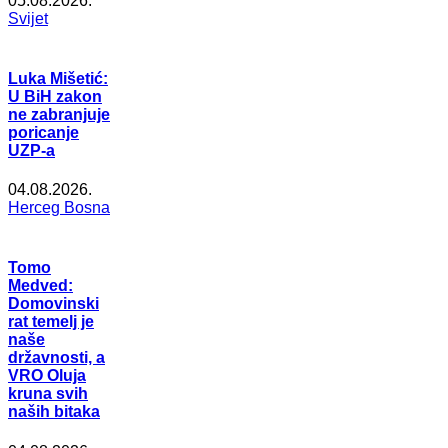
05.08.2026.
Svijet
Luka Mišetić:
U BiH zakon
ne zabranjuje
poricanje
UZP-a
04.08.2026.
Herceg Bosna
Tomo
Medved:
Domovinski
rat temelj je
naše
državnosti, a
VRO Oluja
kruna svih
naših bitaka