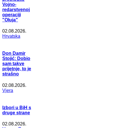
Vojno-
redarstvenoj
operaciji
"Oluja"
02.08.2026.
Hrvatska
Don Damir
Stojić: Dobio
sam takve
prijetnje, to je
strašno
02.08.2026.
Vjera
Izbori u BiH s
druge strane
02.08.2026.