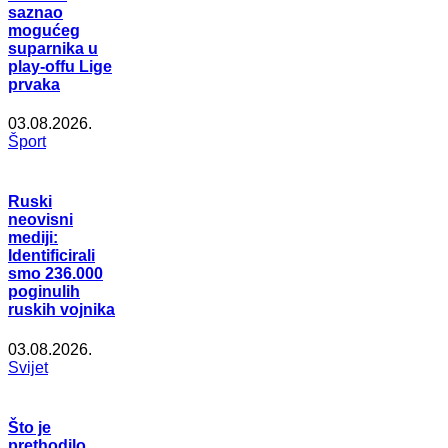
saznao
mogućeg
suparnika u
play-offu Lige
prvaka
03.08.2026.
Šport
Ruski
neovisni
mediji:
Identificirali
smo 236.000
poginulih
ruskih vojnika
03.08.2026.
Svijet
Što je
prethodilo