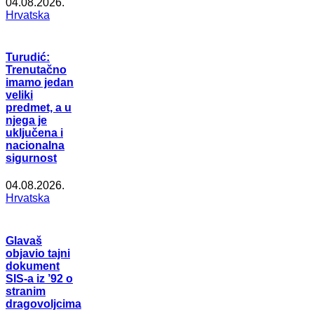
04.08.2026.
Hrvatska
Turudić:
Trenutačno
imamo jedan
veliki
predmet, a u
njega je
uključena i
nacionalna
sigurnost
04.08.2026.
Hrvatska
Glavaš
objavio tajni
dokument
SIS-a iz ’92 o
stranim
dragovoljcima