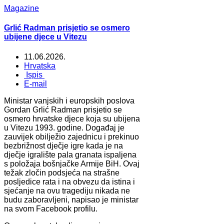
Magazine
Grlić Radman prisjetio se osmero
ubijene djece u Vitezu
11.06.2026.
Hrvatska
Ispis
E-mail
Ministar vanjskih i europskih poslova
Gordan Grlić Radman prisjetio se
osmero hrvatske djece koja su ubijena
u Vitezu 1993. godine. Događaj je
zauvijek obilježio zajednicu i prekinuo
bezbrižnost dječje igre kada je na
dječje igralište pala granata ispaljena
s položaja bošnjačke Armije BiH. Ovaj
težak zločin podsjeća na strašne
posljedice rata i na obvezu da istina i
sjećanje na ovu tragediju nikada ne
budu zaboravljeni, napisao je ministar
na svom Facebook profilu.