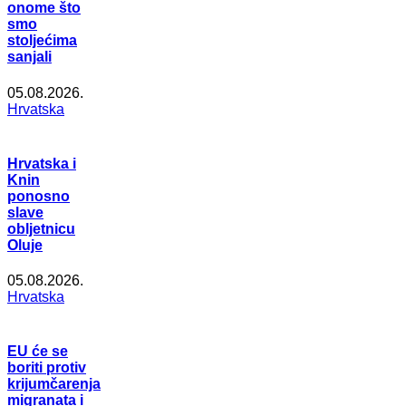
onome što
smo
stoljećima
sanjali
05.08.2026.
Hrvatska
Hrvatska i
Knin
ponosno
slave
obljetnicu
Oluje
05.08.2026.
Hrvatska
EU će se
boriti protiv
krijumčarenja
migranata i