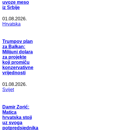
uvoze meso
iz Srbije
01.08.2026.
Hrvatska
Trumpov plan
za Balkan:
Milijuni dolara
za projekte
koji promiču
konzervativne
vrijednosti
01.08.2026.
Svijet
Damir Zorić:
Matica
hrvatska stoji
uz svoga
potpredsjednika