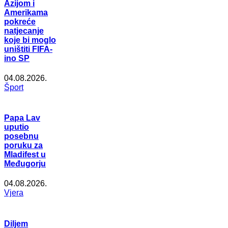
Azijom i
Amerikama
pokreće
natjecanje
koje bi moglo
uništiti FIFA-
ino SP
04.08.2026.
Šport
Papa Lav
uputio
posebnu
poruku za
Mladifest u
Međugorju
04.08.2026.
Vjera
Diljem