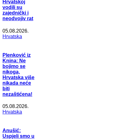
Hrvatskoj
vodili su
zajednički i
neodvojiv rat
05.08.2026.
Hrvatska
Plenković iz
Knina: Ne
bojimo se
nikoga,
Hrvatska više
nikada neće
biti
nezaštićena!
05.08.2026.
Hrvatska
Anušić:
Uspjeli smo u