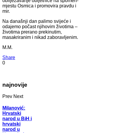
obilježavanje obljetnice na spomen‐
mjestu Osmica i promovira pravdu i
mir.
Na današnji dan palimo svijeće i
odajemo počast njihovim životima –
životima prerano prekinutim,
masakriranim i nikad zaboravljenim.
M.M.
Share
0
najnovije
Prev
Next
Milanović:
Hrvatski
narod u BiH i
hrvatski
narod u