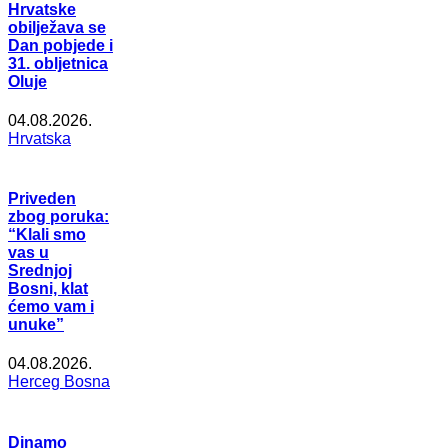
Hrvatske
obilježava se
Dan pobjede i
31. obljetnica
Oluje
04.08.2026.
Hrvatska
Priveden
zbog poruka:
“Klali smo
vas u
Srednjoj
Bosni, klat
ćemo vam i
unuke”
04.08.2026.
Herceg Bosna
Dinamo