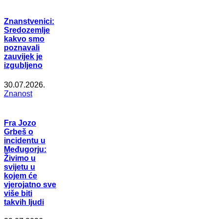
Znanstvenici:
Sredozemlje
kakvo smo
poznavali
zauvijek je
izgubljeno
30.07.2026.
Znanost
Fra Jozo
Grbeš o
incidentu u
Međugorju:
Živimo u
svijetu u
kojem će
vjerojatno sve
više biti
takvih ljudi