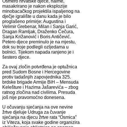
Osmero hrvatske djece, naime,
masakrirano je nakon eksplozije
minobacačkog projektila ispaljenog na
dječje igralište u danu kada je bilo
proglašeno primirje: Augustina i
Velimir Grebenar, Milan i Sanja Garić,
Dragan Ramljak, Draženko Čečura,
Sanja Križanović i Boris Antičević.
Petero djece preminulo je na mjestu,
dok su troje podlegli ozljedama u
bolnici. Tijekom napada ranjeno je i
šestero djece.
Za ovaj zločin potvrđena je optužnica
pred Sudom Bosne i Hercegovine
protiv tadašnjih zapovjednika 325.
brdske brigade Armije BiH – Mensuda
Kelešture i Hazima Jašarevića – zbog
ratnog zločina nad civilima. Presuda
još nije pravomoćno donesena.
U očuvanju sjećanja na ove nevine
žrtve djeluje Udruga za čuvanje
sjećanja na djecu žrtve rata “Osmica”
iz Viteza, koja svake godine organizira