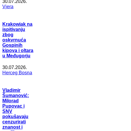
30.07.2026.
Vjera
Krakowiak na
ispitivanju
zbog
oskvrnuća
Gospinih
kipova i oltara
u Međugorju
30.07.2026.
Herceg Bosna
Vladimir
Šumanović:
Milorad
Pupovac i
SNV
pokušavaju
cenzurirati
znanost i