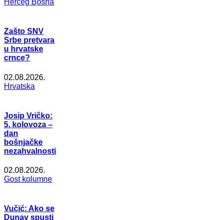
Herceg Bosna
Zašto SNV
Srbe pretvara
u hrvatske
crnce?
02.08.2026.
Hrvatska
Josip Vričko:
5. kolovoza –
dan
bošnjačke
nezahvalnosti
02.08.2026.
Gost kolumne
Vučić: Ako se
Dunav spusti