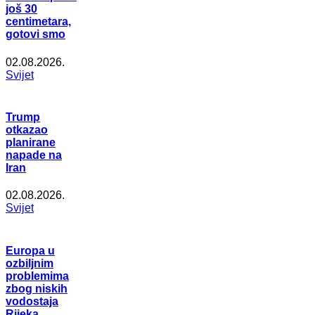
još 30
centimetara,
gotovi smo
02.08.2026.
Svijet
Trump
otkazao
planirane
napade na
Iran
02.08.2026.
Svijet
Europa u
ozbiljnim
problemima
zbog niskih
vodostaja
Rijeka