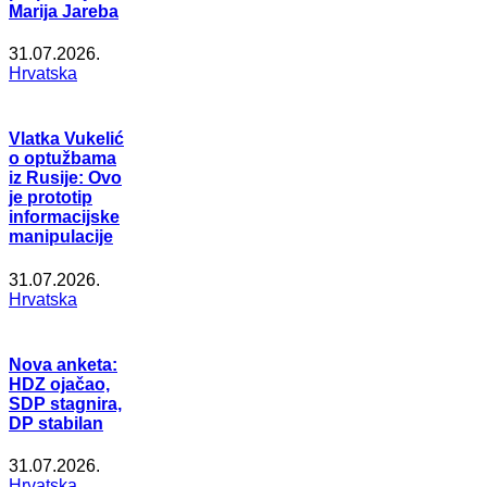
Marija Jareba
31.07.2026.
Hrvatska
Vlatka Vukelić
o optužbama
iz Rusije: Ovo
je prototip
informacijske
manipulacije
31.07.2026.
Hrvatska
Nova anketa:
HDZ ojačao,
SDP stagnira,
DP stabilan
31.07.2026.
Hrvatska