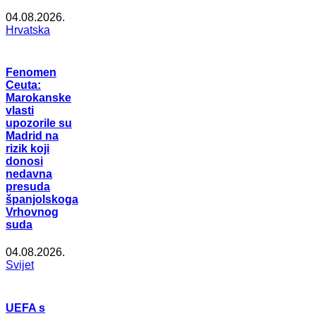
04.08.2026.
Hrvatska
Fenomen
Ceuta:
Marokanske
vlasti
upozorile su
Madrid na
rizik koji
donosi
nedavna
presuda
španjolskoga
Vrhovnog
suda
04.08.2026.
Svijet
UEFA s