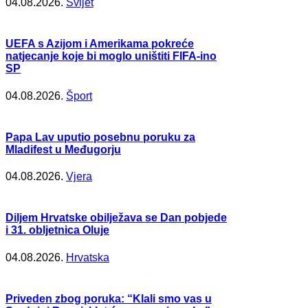
04.08.2026.
Svijet
UEFA s Azijom i Amerikama pokreće
natjecanje koje bi moglo uništiti FIFA-ino
SP
04.08.2026.
Šport
Papa Lav uputio posebnu poruku za
Mladifest u Međugorju
04.08.2026.
Vjera
Diljem Hrvatske obilježava se Dan pobjede
i 31. obljetnica Oluje
04.08.2026.
Hrvatska
Priveden zbog poruka: “Klali smo vas u