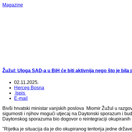
Magazine
Žužul: Uloga SAD-a u BiH će biti aktivnija nego što je bila
02.11.2025.
Herceg Bosna
Ispis
E-mail
Bivši hrvatski ministar vanjskih poslova Miomir Žužul u razgo
sigurnosti i njihov mogući utjecaj na Daytonski sporazum i bud
Daytonskog sporazuma bio dogovor o reintegraciji okupiranih 
"Rijetka je situacija da je dio okupiranog teritorija jedne držav