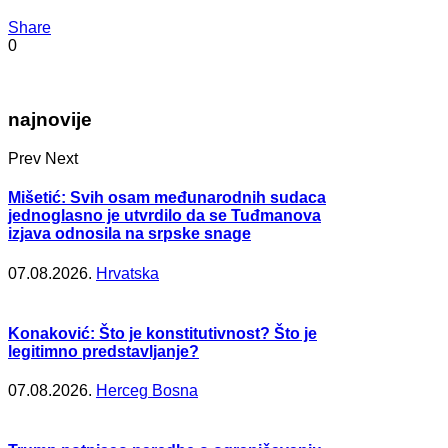
Share
0
najnovije
Prev
Next
Mišetić: Svih osam međunarodnih sudaca
jednoglasno je utvrdilo da se Tuđmanova
izjava odnosila na srpske snage
07.08.2026.
Hrvatska
Konaković: Što je konstitutivnost? Što je
legitimno predstavljanje?
07.08.2026.
Herceg Bosna