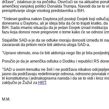
države", istaknuo je na početku. Osvrćući se na aktualne por
američkoj vanjskoj politici Donalda Trumpa. Navodi da se to vi
preispitivanje uloge visokog predstavnika u BiH.
"Trideset godina nakon Daytona još postoji čovjek koji odluč
donesena u Daytonu, ali je ideja bila da će to trajati kratko, 
BiH. Sada imamo situaciju da je jedan čovjek iznad institucija
fazu koja donosi nove pregovore o tome kako će se odnosi izmeđ
Stajalište SAD-a je da se odluke moraju donositi između tri n
zavaravati da pritom neće biti aktivna uloga SAD-a.
"Upravo obrnuto, ona će biti aktivnija nego što je bila posljedn
Poručio je da je američka odluka o Dodiku i republici RS dones
"SAD u ovom trenutku ne želi i ne podržava nikakvo odcjepljenje 
jasno da podržavaju redefiniranje odnosa, odnosno povratak na
tri konstitutivna i jednakopravna naroda i da se to vidi i kroz ins
zaključio je Žužul za
HRT
.
M.M.