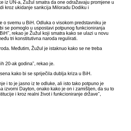
uke iz UN-a, Žužul smatra da one odražavaju promjene u
di kroz ukidanje sankcija Miloradu Dodiku i
uje o svemu u BiH. Odluka o visokom predstavniku je
da bi se pomoglo u uspostavi potpunog funkcioniranja
 BiH", rekao je Žužul koji smatra kako se ulazi u novu
u tri konstitutivna naroda regulirati.
aroda. Međutim, Žužul je istaknuo kako se ne treba
jih 20-ak godina", rekao je.
ena kako bi se spriječila dublja kriza u BiH.
i to je jasno iz te odluke, ali isto tako potpuno je
 izvorni Dayton, onako kako je on i zamišljen, da su to
titucije i kroz realni život i funkcioniranje države",