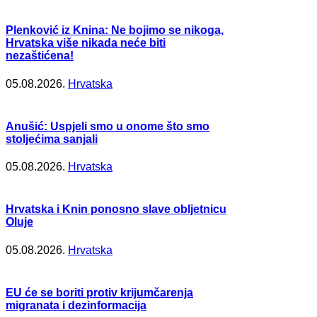
Plenković iz Knina: Ne bojimo se nikoga,
Hrvatska više nikada neće biti
nezaštićena!
05.08.2026.
Hrvatska
Anušić: Uspjeli smo u onome što smo
stoljećima sanjali
05.08.2026.
Hrvatska
Hrvatska i Knin ponosno slave obljetnicu
Oluje
05.08.2026.
Hrvatska
EU će se boriti protiv krijumčarenja
migranata i dezinformacija