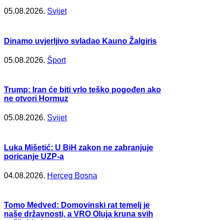
05.08.2026.
Svijet
Dinamo uvjerljivo svladao Kauno Žalgiris
05.08.2026.
Šport
Trump: Iran će biti vrlo teško pogođen ako
ne otvori Hormuz
05.08.2026.
Svijet
Luka Mišetić: U BiH zakon ne zabranjuje
poricanje UZP-a
04.08.2026.
Herceg Bosna
Tomo Medved: Domovinski rat temelj je
naše državnosti, a VRO Oluja kruna svih