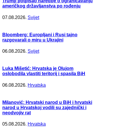
Trump potpisao naredbe o ograničavanju
američkog državljanstva po rođenju
07.08.2026.
Svijet
Bloomberg: Europljani i Rusi tajno
razgovarali o miru u Ukrajini
06.08.2026.
Svijet
Luka Mišetić: Hrvatska je Olujom
oslobodila vlastiti teritorij i spasila BiH
06.08.2026.
Hrvatska
Milanović: Hrvatski narod u BiH i hrvatski
narod u Hrvatskoj vodili su zajednički i
neodvojiv rat
05.08.2026.
Hrvatska