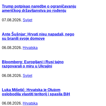
Trump potpisao naredbe o ograničavanju
američkog državljanstva po rođenju
07.08.2026.
Svijet
Ante Šušnjar: Hrvati nisu napadali, nego
su branili svoje domove
06.08.2026.
Hrvatska
Bloomberg: Europljani i Rusi tajno
razgovarali o miru u Ukrajini
06.08.2026.
Svijet
Luka Mišetić: Hrvatska je Olujom
oslobodila vlastiti teritorij i spasila BiH
06.08.2026.
Hrvatska