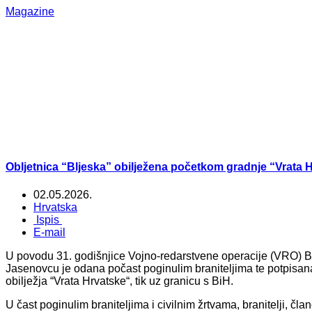
Magazine
Obljetnica “Bljeska” obilježena početkom gradnje “Vrata 
02.05.2026.
Hrvatska
Ispis
E-mail
U povodu 31. godišnjice Vojno-redarstvene operacije (VRO) Bl
Jasenovcu je odana počast poginulim braniteljima te potpisa
obilježja “Vrata Hrvatske“, tik uz granicu s BiH.
U čast poginulim braniteljima i civilnim žrtvama, branitelji, član