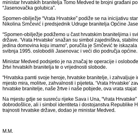
ministar hrvatskih branitelja Tomo Medved te brojni građani pol
“Jasenovačka golubica”.
Spomen-obilježje “Vrata Hrvatske” podiže se na inicijativu sta
Nikolina Srnčević i predsjednik Udruge branitelja Općine Jas
“Spomen-obilježje podižemo u čast hrvatskim braniteljima i svi
države. ‘Vrata Hrvatske’ snažan su simbol zajedništva, stabilnos
jedina domovina koju imamo“, poručila je Srnčević te iskazala
svibnja 1995. oslobodili Jasenovac i veći dio područja općine.
Ministar Medved podsjetio je na značaj te operacije i oslobođ
žrtvi hrvatskih branitelja te o vrijednosti slobode.
“Hrvatska pamti svoje heroje, hrvatske branitelje, i zahvaljuje 
mjesto mira, molitve, zahvalnosti i pijeteta. ‘Vrata Hrvatske’ z
hrvatske branitelje, naše žrtve i naše pobjede, ova vrata stajat
Na mjestu gdje se susreću rijeke Sava i Una, “Vrata Hrvatske” 
dobrodošlice, ali i simbol identiteta i dostojanstva Republike Hrv
trajnosti hrvatske države, dodao je ministar Medved.
M.M.