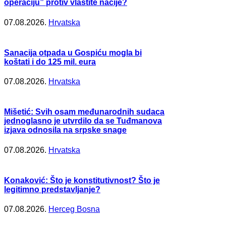
operaciju” protiv vlastite nacije?
07.08.2026.
Hrvatska
Sanacija otpada u Gospiću mogla bi
koštati i do 125 mil. eura
07.08.2026.
Hrvatska
Mišetić: Svih osam međunarodnih sudaca
jednoglasno je utvrdilo da se Tuđmanova
izjava odnosila na srpske snage
07.08.2026.
Hrvatska
Konaković: Što je konstitutivnost? Što je
legitimno predstavljanje?
07.08.2026.
Herceg Bosna