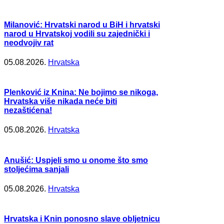
Milanović: Hrvatski narod u BiH i hrvatski
narod u Hrvatskoj vodili su zajednički i
neodvojiv rat
05.08.2026.
Hrvatska
Plenković iz Knina: Ne bojimo se nikoga,
Hrvatska više nikada neće biti
nezaštićena!
05.08.2026.
Hrvatska
Anušić: Uspjeli smo u onome što smo
stoljećima sanjali
05.08.2026.
Hrvatska
Hrvatska i Knin ponosno slave obljetnicu