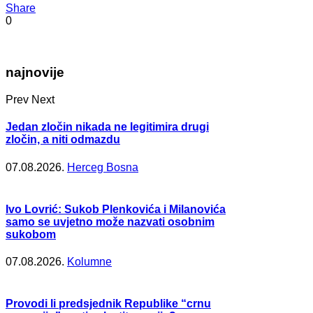
Share
0
najnovije
Prev
Next
Jedan zločin nikada ne legitimira drugi
zločin, a niti odmazdu
07.08.2026.
Herceg Bosna
Ivo Lovrić: Sukob Plenkovića i Milanovića
samo se uvjetno može nazvati osobnim
sukobom
07.08.2026.
Kolumne
Provodi li predsjednik Republike “crnu