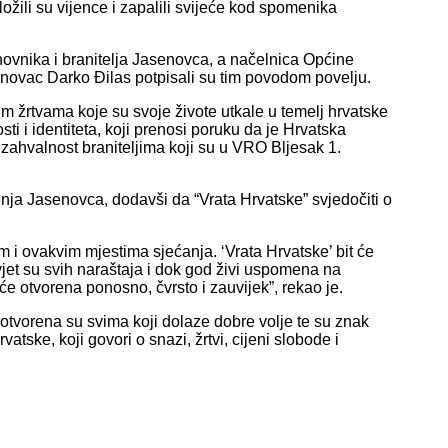
ožili su vijence i zapalili svijeće kod spomenika
novnika i branitelja Jasenovca, a načelnica Općine
enovac Darko Đilas potpisali su tim povodom povelju.
m žrtvama koje su svoje živote utkale u temelj hrvatske
ti i identiteta, koji prenosi poruku da je Hrvatska
 zahvalnost braniteljima koji su u VRO Bljesak 1.
enja Jasenovca, dodavši da “Vrata Hrvatske” svjedočiti o
im i ovakvim mjestima sjećanja. ‘Vrata Hrvatske’ bit će
avjet su svih naraštaja i dok god živi uspomena na
 će otvorena ponosno, čvrsto i zauvijek”, rekao je.
otvorena su svima koji dolaze dobre volje te su znak
atske, koji govori o snazi, žrtvi, cijeni slobode i