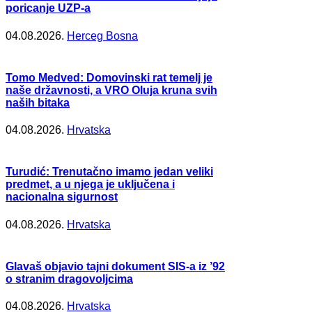
poricanje UZP-a
04.08.2026.
Herceg Bosna
Tomo Medved: Domovinski rat temelj je
naše državnosti, a VRO Oluja kruna svih
naših bitaka
04.08.2026.
Hrvatska
Turudić: Trenutačno imamo jedan veliki
predmet, a u njega je uključena i
nacionalna sigurnost
04.08.2026.
Hrvatska
Glavaš objavio tajni dokument SIS-a iz ’92
o stranim dragovoljcima
04.08.2026.
Hrvatska