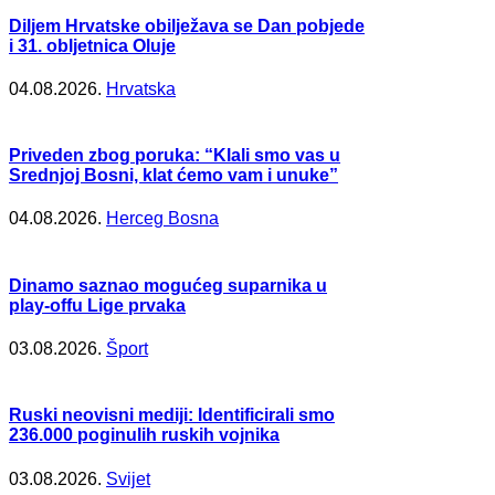
Diljem Hrvatske obilježava se Dan pobjede
i 31. obljetnica Oluje
04.08.2026.
Hrvatska
Priveden zbog poruka: “Klali smo vas u
Srednjoj Bosni, klat ćemo vam i unuke”
04.08.2026.
Herceg Bosna
Dinamo saznao mogućeg suparnika u
play-offu Lige prvaka
03.08.2026.
Šport
Ruski neovisni mediji: Identificirali smo
236.000 poginulih ruskih vojnika
03.08.2026.
Svijet