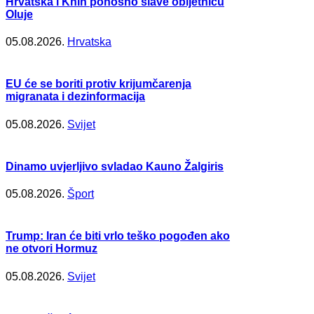
Hrvatska i Knin ponosno slave obljetnicu
Oluje
05.08.2026.
Hrvatska
EU će se boriti protiv krijumčarenja
migranata i dezinformacija
05.08.2026.
Svijet
Dinamo uvjerljivo svladao Kauno Žalgiris
05.08.2026.
Šport
Trump: Iran će biti vrlo teško pogođen ako
ne otvori Hormuz
05.08.2026.
Svijet