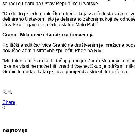
se radi o udaru na Ustav Republike Hrvatske.
“Dakle, to je jedna politička retorika koja zvuči dosta važno i
definirano Ustavom i što je definirano zakonima koji se odnos
Hrvatskoj” izjavio je među ostalim Mato Palić.
Granić: Milanović i dvostruka tumačenja
Politički analitičar Ivica Granić na društvenim je mrežama pods
pokušao administrativno spriječiti Pride na Rivi.
“Međutim, umješao se tadašnji premijer Zoran Milanović i minis
lokalna vlast ne može biti iznad državne. Skup je održan I nit
Granić te dodao kako je I ovo primjer dvostrukih tumačenja.
R.H.
Share
0
najnovije