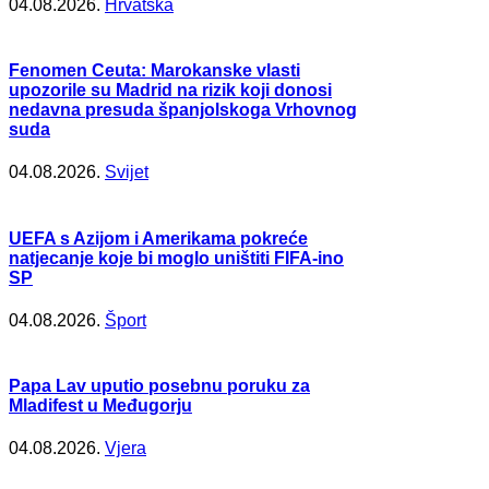
04.08.2026.
Hrvatska
Fenomen Ceuta: Marokanske vlasti
upozorile su Madrid na rizik koji donosi
nedavna presuda španjolskoga Vrhovnog
suda
04.08.2026.
Svijet
UEFA s Azijom i Amerikama pokreće
natjecanje koje bi moglo uništiti FIFA-ino
SP
04.08.2026.
Šport
Papa Lav uputio posebnu poruku za
Mladifest u Međugorju
04.08.2026.
Vjera