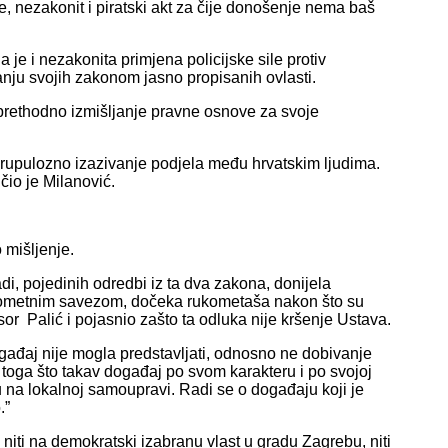
, nezakonit i piratski akt za čije donošenje nema baš
je i nezakonita primjena policijske sile protiv
nju svojih zakonom jasno propisanih ovlasti.
prethodno izmišljanje pravne osnove za svoje
rupulozno izazivanje podjela među hrvatskim ljudima.
io je Milanović.
 mišljenje.
i, pojedinih odredbi iz ta dva zakona, donijela
ukometnim savezom, dočeka rukometaša nakon što su
or Palić i pojasnio zašto ta odluka nije kršenje Ustava.
ađaj nije mogla predstavljati, odnosno ne dobivanje
 toga što takav događaj po svom karakteru i po svojoj
ju na lokalnoj samoupravi. Radi se o događaju koji je
.”
niti na demokratski izabranu vlast u gradu Zagrebu, niti