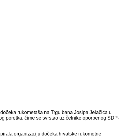
 dočeka rukometaša na Trgu bana Josipa Jelačića u
nog poretka, čime se svrstao uz čelnike oporbenog SDP-
rpirala organizaciju dočeka hrvatske rukometne