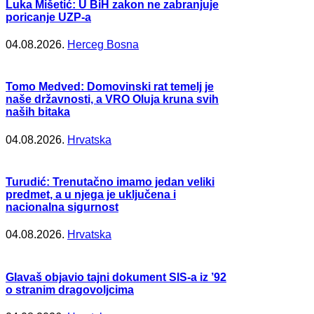
Luka Mišetić: U BiH zakon ne zabranjuje
poricanje UZP-a
04.08.2026.
Herceg Bosna
Tomo Medved: Domovinski rat temelj je
naše državnosti, a VRO Oluja kruna svih
naših bitaka
04.08.2026.
Hrvatska
Turudić: Trenutačno imamo jedan veliki
predmet, a u njega je uključena i
nacionalna sigurnost
04.08.2026.
Hrvatska
Glavaš objavio tajni dokument SIS-a iz ’92
o stranim dragovoljcima