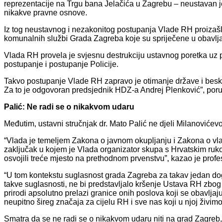
reprezentacije na Trgu bana Jelačića u Zagrebu – neustavan je
nikakve pravne osnove.
Iz tog neustavnog i nezakonitog postupanja Vlade RH proizašla 
komunalnih službi Grada Zagreba koje su spriječene u obavlja
Vlada RH provela je svjesnu destrukciju ustavnog poretka uz 
postupanje i postupanje Policije.
Takvo postupanje Vlade RH zapravo je otimanje države i besk
Za to je odgovoran predsjednik HDZ-a Andrej Plenković”, poruč
Palić: Ne radi se o nikakvom udaru
Međutim, ustavni stručnjak dr. Mato Palić ne djeli Milanovićevo
“Vlada je temeljem Zakona o javnom okupljanju i Zakona o vlad
zaključak u kojem je Vlada organizator skupa s Hrvatskim r
osvojili treće mjesto na prethodnom prvenstvu”, kazao je profes
“U tom kontekstu suglasnost grada Zagreba za takav jedan dog
takve suglasnosti, ne bi predstavljalo kršenje Ustava RH zbog
prirodi apsolutno prelazi granice onih poslova koji se obavlja
neupitno šireg značaja za cijelu RH i sve nas koji u njoj živimo
Smatra da se ne radi se o nikakvom udaru niti na grad Zagreb, 