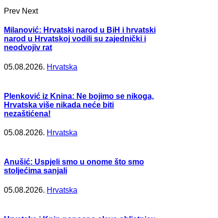
Prev
Next
Milanović: Hrvatski narod u BiH i hrvatski
narod u Hrvatskoj vodili su zajednički i
neodvojiv rat
05.08.2026.
Hrvatska
Plenković iz Knina: Ne bojimo se nikoga,
Hrvatska više nikada neće biti
nezaštićena!
05.08.2026.
Hrvatska
Anušić: Uspjeli smo u onome što smo
stoljećima sanjali
05.08.2026.
Hrvatska