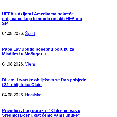
UEFA s Azijom i Amerikama pokreće
natjecanje koje bi moglo uništiti FIFA-ino
SP
04.08.2026.
Šport
Papa Lav uputio posebnu poruku za
Mladifest u Međugorju
04.08.2026.
Vjera
Diljem Hrvatske obilježava se Dan pobjede
i 31. obljetnica Oluje
04.08.2026.
Hrvatska
Priveden zbog poruka: “Klali smo vas u
Srednjoj Bosni, klat ćemo vam i unuke”