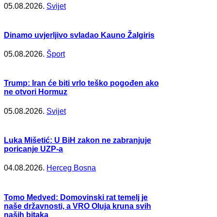
05.08.2026.
Svijet
Dinamo uvjerljivo svladao Kauno Žalgiris
05.08.2026.
Šport
Trump: Iran će biti vrlo teško pogođen ako
ne otvori Hormuz
05.08.2026.
Svijet
Luka Mišetić: U BiH zakon ne zabranjuje
poricanje UZP-a
04.08.2026.
Herceg Bosna
Tomo Medved: Domovinski rat temelj je
naše državnosti, a VRO Oluja kruna svih
naših bitaka