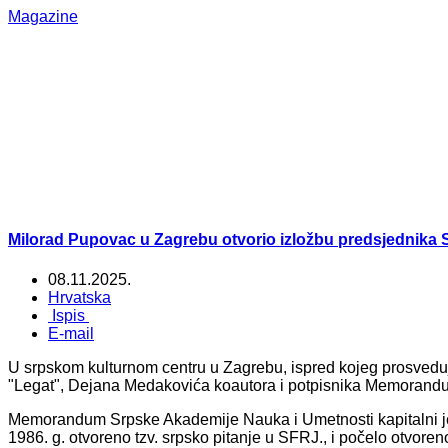
Magazine
Milorad Pupovac u Zagrebu otvorio izložbu predsjednika
08.11.2025.
Hrvatska
Ispis
E-mail
U srpskom kulturnom centru u Zagrebu, ispred kojeg prosveduju
"Legat", Dejana Medakovića koautora i potpisnika Memoran
Memorandum Srpske Akademije Nauka i Umetnosti kapitalni je 
1986. g. otvoreno tzv. srpsko pitanje u SFRJ., i počelo otvore