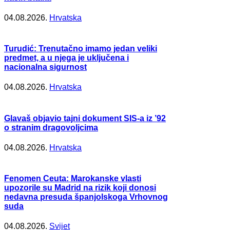
04.08.2026.
Hrvatska
Turudić: Trenutačno imamo jedan veliki
predmet, a u njega je uključena i
nacionalna sigurnost
04.08.2026.
Hrvatska
Glavaš objavio tajni dokument SIS-a iz ’92
o stranim dragovoljcima
04.08.2026.
Hrvatska
Fenomen Ceuta: Marokanske vlasti
upozorile su Madrid na rizik koji donosi
nedavna presuda španjolskoga Vrhovnog
suda
04.08.2026.
Svijet