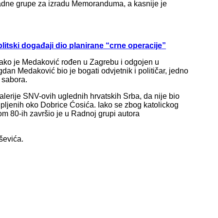
 radne grupe za izradu Memoranduma, a kasnije je
plitski događaji dio planirane “crne operacije”
 kako je Medaković rođen u Zagrebu i odgojen u
an Medaković bio je bogati odvjetnik i političar, jedno
 sabora.
lerije SNV-ovih uglednih hrvatskih Srba, da nije bio
kupljenih oko Dobrice Ćosića. Iako se zbog katolickog
om 80-ih završio je u Radnoj grupi autora
ševića.