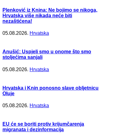
Plenković iz Knina: Ne bojimo se nikoga,
Hrvatska više nikada neće biti
nezaštićena!
05.08.2026.
Hrvatska
Anušić: Uspjeli smo u onome što smo
stoljećima sanjali
05.08.2026.
Hrvatska
Hrvatska i Knin ponosno slave obljetnicu
Oluje
05.08.2026.
Hrvatska
EU će se boriti protiv krijumčarenja
migranata i dezinformacija