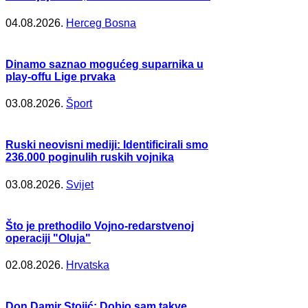
04.08.2026.
Herceg Bosna
Dinamo saznao mogućeg suparnika u
play-offu Lige prvaka
03.08.2026.
Šport
Ruski neovisni mediji: Identificirali smo
236.000 poginulih ruskih vojnika
03.08.2026.
Svijet
Što je prethodilo Vojno-redarstvenoj
operaciji "Oluja"
02.08.2026.
Hrvatska
Don Damir Stojić: Dobio sam takve