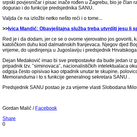
srpski povjesničar i pisac inače rođen u Zagrebu, bio je član
dogurao i do funkcije predsjednika SANU.
Valjda će na izložbi netko nešto reći i o tome...
>>
Ivica Mandić: Obavještajna služba treba utvrditi jesu li s
Red je i da dodam, jer ce se o ovome vjerovatno jos govoriti,
katoličkom duhu kod dalmatinskih franjevaca. Njegov djed Bogd
vrijeme, do ujedinjenja u Jugoslaviju i predsjednik Hrvatskoga
Dejan Medaković imao bi sve pretpostavke da bude jedan iz ga
pripadnik tzv. "siminovaca", nacionalističkih intelektualaca o
odgoja često opisivao kao otpadnik unutar te skupine, polovic
Memoranduma i to s funkcije generalnog sekretara SANU .
Predsjednik SANU postao je za vrijeme vlasti Slobodana Milo
Gordan Malić /
Facebook
Share
0