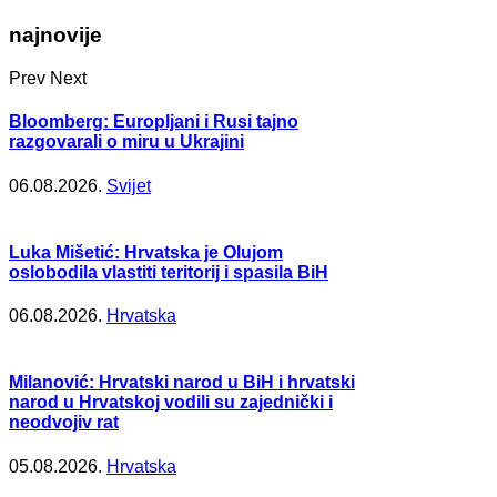
najnovije
Prev
Next
Bloomberg: Europljani i Rusi tajno
razgovarali o miru u Ukrajini
06.08.2026.
Svijet
Luka Mišetić: Hrvatska je Olujom
oslobodila vlastiti teritorij i spasila BiH
06.08.2026.
Hrvatska
Milanović: Hrvatski narod u BiH i hrvatski
narod u Hrvatskoj vodili su zajednički i
neodvojiv rat
05.08.2026.
Hrvatska